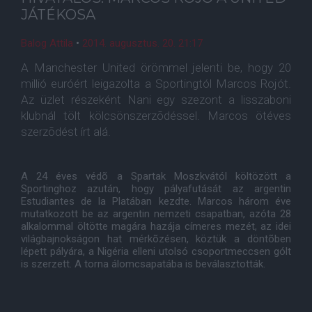
JÁTÉKOSA
Balog Attila
•
2014. augusztus. 20. 21:17
A Manchester United örömmel jelenti be, hogy 20
millió euróért leigazolta a Sportingtól Marcos Rojót.
Az üzlet részeként Nani egy szezont a lisszaboni
klubnál tölt kölcsönszerzõdéssel. Marcos ötéves
szerzõdést írt alá.
A 24 éves védõ a Spartak Moszkvától költözött a
Sportinghoz azután, hogy pályafutását az argentin
Estudiantes de la Platában kezdte. Marcos három éve
mutatkozott be az argentin nemzeti csapatban, azóta 28
alkalommal öltötte magára hazája címeres mezét, az idei
világbajnokságon hat mérkõzésen, köztük a döntõben
lépett pályára, a Nigéria elleni utolsó csoportmeccsen gólt
is szerzett. A torna álomcsapatába is beválasztották.