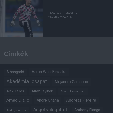
HIVATALOS: MASTNY
VÉGLEG HAZATÉR
Címkék
Aaron Wan-Bissaka
A hangadó
Akadémiai csapat
Alejandro Garnacho
Alex Telles
Altay Bayindir
Alvaro Fernandez
Amad Diallo
Andre Onana
Andreas Pereira
Angol válogatott
Anthony Elanga
Andrey Santos