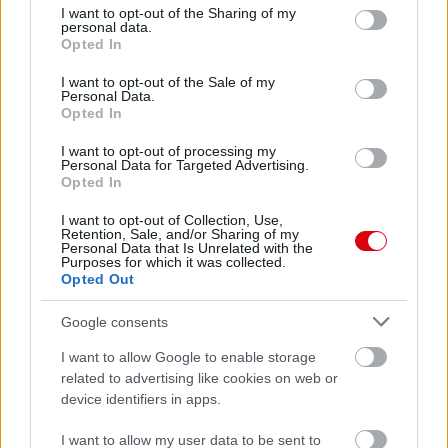
Meccs Center
not limited to your visit or usage behaviour. You may click to
I want to opt-out of the Sharing of my
personal data.
grant or deny consent to Google and its third-party tags to
Opted In
use your data for below specified purposes in below Google
consent section.
Paris Saint-Germain
vs
I want to opt-out of the Sale of my
Personal Data.
Opted In
Manchester United
I want to opt-out of processing my
Felkészülési szezon 4. mérkőzés
Personal Data for Targeted Advertising.
Nya Ullevi, Göteborg
Opted In
2026-08-08 17:00
I want to opt-out of Collection, Use,
Retention, Sale, and/or Sharing of my
2 nap 14 óra 53 perc 45 másodperc
Personal Data that Is Unrelated with the
Purposes for which it was collected.
Opted Out
Leeds United
vs
Manchester United
2026-08-12 20:30
Google consents
AC Milan
vs
Manchester United
2026-08-15 18:00
I want to allow Google to enable storage
related to advertising like cookies on web or
ELŐZŐ MÉRKŐZÉSEK
device identifiers in apps.
I want to allow my user data to be sent to