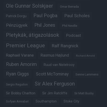
Ole Gunnar Solskjaer
Omar Berrada
Paul Pogba
Paul Scholes
Patrick Dorgu
Phil Jones
Pénzügyek
Phil Neville
Pletykák, átigazolások
Podcast
Premier League
Ralf Rangnick
Raphaël Varane
Rasmus Højlund
Richard Arnold
Ruben Amorim
Ruud van Nistelrooy
Ryan Giggs
Scott McTominay
Senne Lammens
Sir Alex Ferguson
Sergio Reguilon
Sir Bobby Charlton
Sir Jim Ratcliffe
Sir Matt Busby
Southampton
Stoke City
Sofyan Amrabat