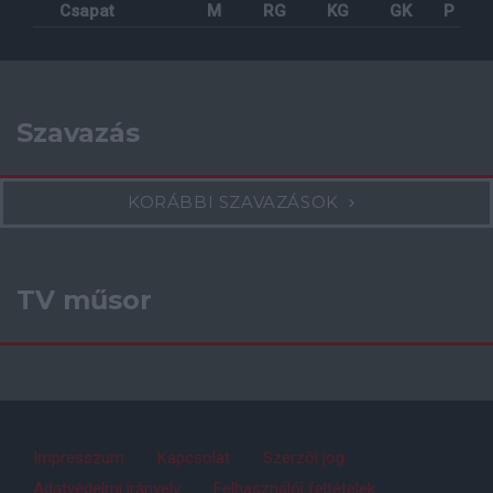
Csapat
M
RG
KG
GK
P
Szavazás
KORÁBBI SZAVAZÁSOK
TV műsor
Impresszum
Kapcsolat
Szerzői jog
Adatvédelmi irányelv
Felhasználói feltételek