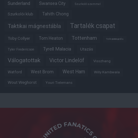
Sunderland
Swansea City
Szurkoló szemmel
Tahith Chong
Szurkolói klub
Tartalék csapat
Taktikai mágnestábla
Tottenham
Tom Heaton
Toby Collyer
Trófeabibliográfia
Tyrell Malacia
Utazás
Tyler Fredericson
Válogatottak
Victor Lindelöf
Visszhang
West Ham
West Brom
Watford
Willy Kambwala
Wout Weghorst
Youri Tielemans