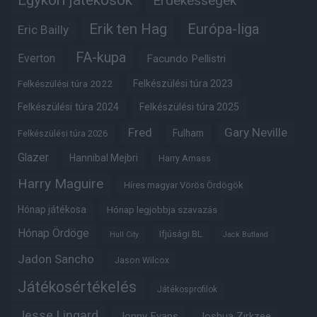
Érdekességek
Erik ten Hag
Európa-liga
Eric Bailly
FA-kupa
Everton
Facundo Pellistri
Felkészülési túra 2022
Felkészülési túra 2023
Felkészülési túra 2024
Felkészülési túra 2025
Fred
Gary Neville
Fulham
Felkészülési túra 2026
Glazer
Hannibal Mejbri
Harry Amass
Harry Maguire
Híres magyar Vörös Ördögök
Hónap játékosa
Hónap legjobbja szavazás
Hónap Ördöge
Ifjúsági BL
Hull City
Jack Butland
Jadon Sancho
Jason Wilcox
Játékosértékelés
Játékosprofilok
Jesse Lingard
Jonny Evans
Joshua Zirkzee