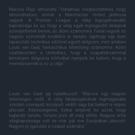
Marcos Rojo elmondta: "Hatalmas megtiszteltetés, hogy
elmondhatom, immár a Manchester United játékosa
vagyok. A Premier League a világ legizgalmasabb
bajnoksága és az, hogy a világ egyik legnagyobb klubjával
szerepelhetek benne, az álom számomra. Fiatal vagyok és
nagyon szeretnék továbbra is tanulni, úgyhogy egy ilyen
tapasztalt, technikus edzõvel együtt dolgozni, mint amilyen
Louis van Gaal, fantasztikus lehetõség számomra. Azért
csatlakoztam a Unitedhez, hogy a csapattársaimmal
keményen dolgozva trófeákat nyerjünk és tudom, hogy a
menedzsernek is ez a célja."
Louis van Gaal így nyilatkozott: "Marcos egy nagyon
tehetséges védõ. A világ labdarúgásának legmagasabb
szintjén szerepelt, középsõ védõt vagy bal bekket is képes
játszani. Képességeivel, fizikai erejével és azzal, hogy
hajlandó tanulni, fényes jövõ áll még elõtte. Nagyon erõs
világbajnoksága volt és már pár éve Európában játszott.
Nagyon jó igazolás a csapat számára."