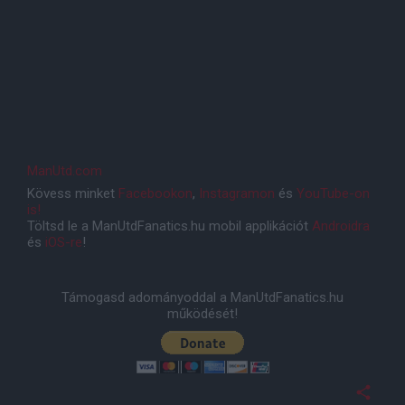
ManUtd.com
Kövess minket
Facebookon
,
Instagramon
és
YouTube-on
is!
Töltsd le a ManUtdFanatics.hu mobil applikációt
Androidra
és
iOS-re
!
Támogasd adományoddal a ManUtdFanatics.hu
működését!