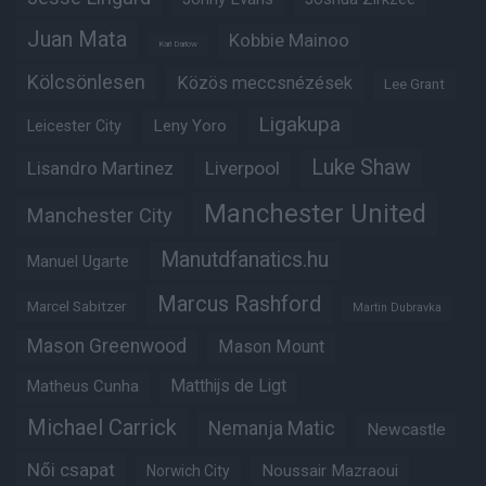
Juan Mata
Kobbie Mainoo
Karl Darlow
Kölcsönlesen
Közös meccsnézések
Lee Grant
Ligakupa
Leny Yoro
Leicester City
Luke Shaw
Lisandro Martinez
Liverpool
Manchester United
Manchester City
Manutdfanatics.hu
Manuel Ugarte
Marcus Rashford
Marcel Sabitzer
Martin Dubravka
Mason Greenwood
Mason Mount
Matheus Cunha
Matthijs de Ligt
Michael Carrick
Nemanja Matic
Newcastle
Női csapat
Noussair Mazraoui
Norwich City