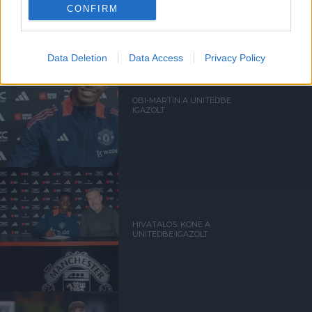
CONFIRM
Data Deletion
Data Access
Privacy Policy
OBI-MARTIN A UNITEDBE
IGAZOLT
HIVATALOS: KONE A
UNITEDBE IGAZOLT