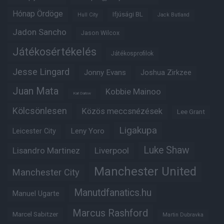
Hónap Ördöge
Ifjúsági BL
Hull City
Jack Butland
Jadon Sancho
Jason Wilcox
Játékosértékelés
Játékosprofilok
Jesse Lingard
Jonny Evans
Joshua Zirkzee
Juan Mata
Kobbie Mainoo
Karl Darlow
Kölcsönlesen
Közös meccsnézések
Lee Grant
Ligakupa
Leny Yoro
Leicester City
Luke Shaw
Lisandro Martinez
Liverpool
Manchester United
Manchester City
Manutdfanatics.hu
Manuel Ugarte
Marcus Rashford
Marcel Sabitzer
Martin Dubravka