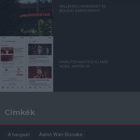
KELLEMES ÜNNEPEKET ÉS
BOLDOG KARÁCSONYT!
MANUTDFANATICS.HU MÁR
MOBIL APPON IS!
Címkék
Aaron Wan-Bissaka
A hangadó