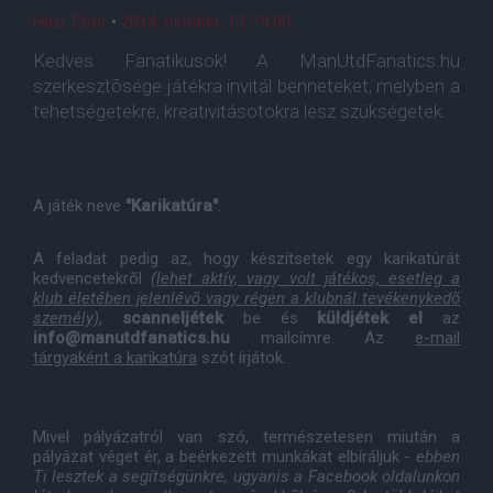
Házi Tibor
•
2014. október. 13. 19:00
Kedves Fanatikusok! A ManUtdFanatics.hu
szerkesztõsége játékra invitál benneteket, melyben a
tehetségetekre, kreativitásotokra lesz szükségetek.
A játék neve
"Karikatúra"
.
A feladat pedig az, hogy készítsetek egy karikatúrát
kedvencetekrõl
(lehet aktív, vagy volt játékos, esetleg a
klub életében jelenlévõ vagy régen a klubnál tevékenykedõ
személy)
,
scanneljétek
be és
küldjétek el
az
info@manutdfanatics.hu
mailcímre. Az
e-mail
tárgyaként a karikatúra
szót írjátok.
Mivel pályázatról van szó, természetesen miután a
pályázat véget ér, a beérkezett munkákat elbíráljuk -
ebben
Ti lesztek a segítségünkre, ugyanis a Facebook oldalunkon