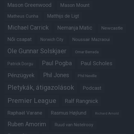
Mason Greenwood
Mason Mount
Matheus Cunha
Matthijs de Ligt
Michael Carrick
Nemanja Matic
Newcastle
Női csapat
Noussair Mazraoui
Norwich City
Ole Gunnar Solskjaer
Omar Berrada
Paul Pogba
Paul Scholes
Patrick Dorgu
Phil Jones
Pénzügyek
Phil Neville
Pletykák, átigazolások
Podcast
Premier League
Ralf Rangnick
Raphaël Varane
Rasmus Højlund
Richard Arnold
Ruben Amorim
Ruud van Nistelrooy