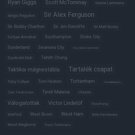
Ryan Giggs
Scott McTominay
Senne Lammens
Sir Alex Ferguson
Sergio Reguilon
Sir Bobby Charlton
Sir Jim Ratcliffe
Sir Matt Busby
Southampton
Stoke City
Sofyan Amrabat
Sunderland
Swansea City
Szurkoló szemmel
Tahith Chong
Szurkolói klub
Tartalék csapat
Taktikai mágnestábla
Tottenham
Tom Heaton
Toby Collyer
Trófeabibliográfia
Tyrell Malacia
Utazás
Tyler Fredericson
Válogatottak
Victor Lindelöf
Visszhang
West Ham
West Brom
Watford
Willy Kambwala
Wout Weghorst
Youri Tielemans