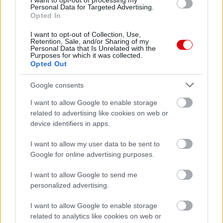
I want to opt-out of processing my
Personal Data for Targeted Advertising.
Opted In
AC Milan
vs
Manchester United
2026-08-15 18:00
I want to opt-out of Collection, Use,
ELŐZŐ MÉRKŐZÉSEK
Retention, Sale, and/or Sharing of my
Personal Data that Is Unrelated with the
Purposes for which it was collected.
Opted Out
Támogatás
Google consents
I want to allow Google to enable storage
Támogasd adományoddal
related to advertising like cookies on web or
a ManUtdFanatics.hu működését!
device identifiers in apps.
I want to allow my user data to be sent to
Google for online advertising purposes.
I want to allow Google to send me
personalized advertising.
Kapcsolódó hírek
I want to allow Google to enable storage
related to analytics like cookies on web or