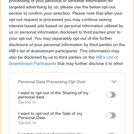
processing of your personal or sensitive information for
targeted advertising by us, please use the below opt-out
section to confirm your selection. Please note that after your
opt-out request is processed you may continue seeing
interest-based ads based on personal information utilized by
us or personal information disclosed to third parties prior to
your opt-out. You may separately opt-out of the further
disclosure of your personal information by third parties on the
Meccs Center
IAB’s list of downstream participants. This information may
also be disclosed by us to third parties on the
IAB’s List of
Downstream Participants
that may further disclose it to other
third parties.
Paris Saint-Germain
vs
Please note that this website/app uses one or more Google
Personal Data Processing Opt Outs
Manchester United
services and may gather and store information including but
not limited to your visit or usage behaviour. You may click to
I want to opt-out of the Sharing of my
Felkészülési szezon 4. mérkőzés
personal data.
grant or deny consent to Google and its third-party tags to
Nya Ullevi, Göteborg
Opted In
use your data for below specified purposes in below Google
2026-08-08 17:00
consent section.
I want to opt-out of the Sale of my
Personal Data.
Opted In
Leeds United
vs
Manchester United
2026-08-12 20:30