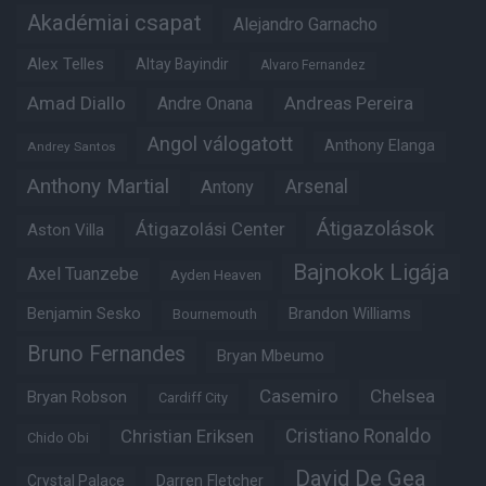
Akadémiai csapat
Alejandro Garnacho
Alex Telles
Altay Bayindir
Alvaro Fernandez
Amad Diallo
Andre Onana
Andreas Pereira
Angol válogatott
Anthony Elanga
Andrey Santos
Anthony Martial
Arsenal
Antony
Átigazolások
Átigazolási Center
Aston Villa
Bajnokok Ligája
Axel Tuanzebe
Ayden Heaven
Benjamin Sesko
Brandon Williams
Bournemouth
Bruno Fernandes
Bryan Mbeumo
Casemiro
Chelsea
Bryan Robson
Cardiff City
Christian Eriksen
Cristiano Ronaldo
Chido Obi
David De Gea
Crystal Palace
Darren Fletcher