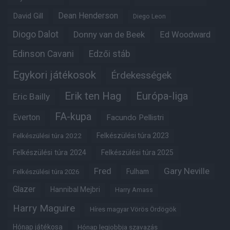
Dean Henderson
David Gill
Diego Leon
Diogo Dalot
Donny van de Beek
Ed Woodward
Edinson Cavani
Edzői stáb
Egykori játékosok
Érdekességek
Erik ten Hag
Európa-liga
Eric Bailly
FA-kupa
Everton
Facundo Pellistri
Felkészülési túra 2022
Felkészülési túra 2023
Felkészülési túra 2024
Felkészülési túra 2025
Fred
Gary Neville
Fulham
Felkészülési túra 2026
Glazer
Hannibal Mejbri
Harry Amass
Harry Maguire
Híres magyar Vörös Ördögök
Hónap játékosa
Hónap legjobbja szavazás