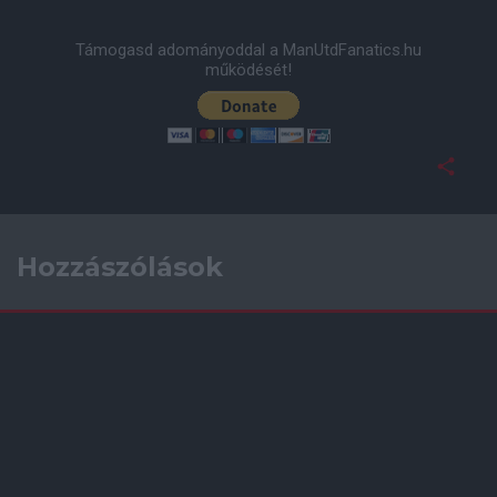
Támogasd adományoddal a ManUtdFanatics.hu
működését!
Hozzászólások