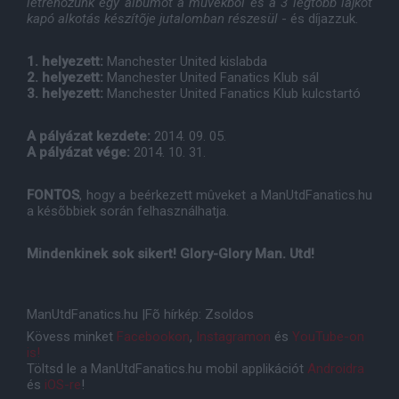
létrehozunk egy albumot a mûvekbõl és a 3 legtöbb lájkot
kapó alkotás készítõje jutalomban részesül
- és díjazzuk.
1. helyezett:
Manchester United kislabda
2. helyezett:
Manchester United Fanatics Klub sál
3. helyezett:
Manchester United Fanatics Klub kulcstartó
A pályázat kezdete:
2014. 09. 05.
A pályázat vége:
2014. 10. 31.
FONTOS
, hogy a beérkezett mûveket a ManUtdFanatics.hu
a késõbbiek során felhasználhatja.
Mindenkinek sok sikert! Glory-Glory Man. Utd!
ManUtdFanatics.hu |Fõ hírkép: Zsoldos
Kövess minket
Facebookon
,
Instagramon
és
YouTube-on
is!
Töltsd le a ManUtdFanatics.hu mobil applikációt
Androidra
és
iOS-re
!