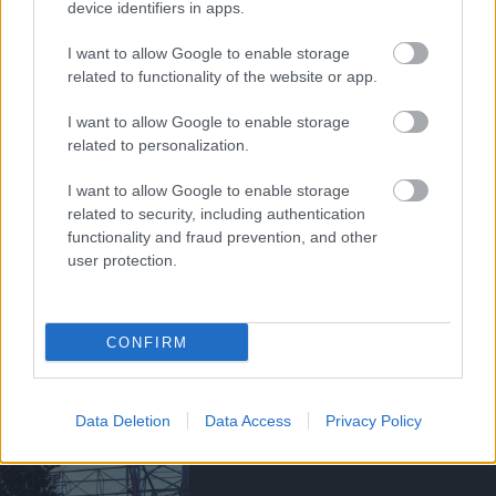
MANUTDFANATICS.HU
device identifiers in apps.
I want to allow Google to enable storage
related to functionality of the website or app.
2025/26 FANTASY PREMIER
I want to allow Google to enable storage
LEAGUE
related to personalization.
EREDMÉNYHIRDETÉS
I want to allow Google to enable storage
related to security, including authentication
functionality and fraud prevention, and other
user protection.
SZTÁRCSAPAT -
NYEREMÉNYJÁTÉK
CONFIRM
Data Deletion
Data Access
Privacy Policy