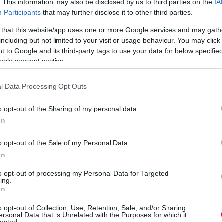
. This information may also be disclosed by us to third parties on the
IA
Participants
that may further disclose it to other third parties.
 that this website/app uses one or more Google services and may gath
including but not limited to your visit or usage behaviour. You may click 
 to Google and its third-party tags to use your data for below specifi
ogle consent section.
l Data Processing Opt Outs
o opt-out of the Sharing of my personal data.
In
o opt-out of the Sale of my Personal Data.
In
to opt-out of processing my Personal Data for Targeted
ing.
In
o opt-out of Collection, Use, Retention, Sale, and/or Sharing
ersonal Data that Is Unrelated with the Purposes for which it
lected.