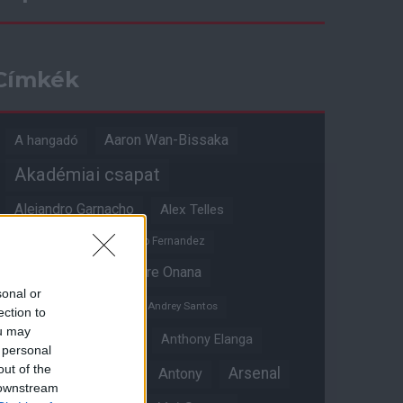
Címkék
Aaron Wan-Bissaka
A hangadó
Akadémiai csapat
Alejandro Garnacho
Alex Telles
Altay Bayindir
Alvaro Fernandez
Amad Diallo
Andre Onana
sonal or
Andreas Pereira
Andrey Santos
ection to
ou may
Angol válogatott
Anthony Elanga
 personal
out of the
Anthony Martial
Arsenal
Antony
 downstream