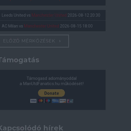
Leeds United
vs
Manchester United
2026-08-12 20:30
AC Milan
vs
Manchester United
2026-08-15 18:00
ELŐZŐ MÉRKŐZÉSEK
Támogatás
Támogasd adományoddal
a ManUtdFanatics.hu működését!
Kapcsolódó hírek