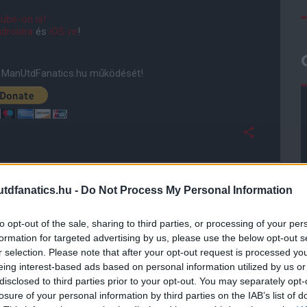
ube-on is!
droidra
és
iOS-re
!
ManUtdFanatics.hu működését!
dfanatics.hu -
Do Not Process My Personal Information
to opt-out of the sale, sharing to third parties, or processing of your per
formation for targeted advertising by us, please use the below opt-out s
r selection. Please note that after your opt-out request is processed y
eing interest-based ads based on personal information utilized by us or
disclosed to third parties prior to your opt-out. You may separately opt-
losure of your personal information by third parties on the IAB’s list of