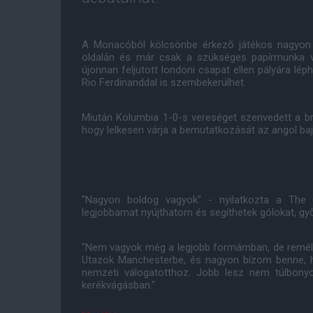
A Monacóból kölcsönbe érkezõ játékos nagyon
oldalán és már csak a szükséges papírmunka va
újonnan feljutott londoni csapat ellen pályára lé
Rio Ferdinanddal is szembekerülhet.
Miután Kolumbia 1-0-s vereséget szenvedett a bra
hogy lelkesen várja a bemutatkozását az angol ba
"Nagyon boldog vagyok" - nyilatkozta a The 
legjobbamat nyújthatom és segíthetek gólokat, gy
"Nem vagyok még a legjobb formámban, de reméle
Utazok Manchesterbe, és nagyon bízom benne, h
nemzeti válogatotthoz. Jobb lesz nem túlbony
kerékvágásban."