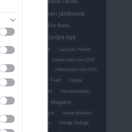
Edinson Cavani
Ed Woodward
Egykori játékosok
Edzői stáb
Érdekességek
Eric Bailly
Erik ten Hag
Európa-liga
FA-kupa
Everton
Facundo Pellistri
Felkészülési túra 2022
Felkészülési túra 2023
Felkészülési túra 2024
Felkészülési túra 2025
Fred
Fulham
Felkészülési túra 2026
Gary Neville
Glazer
Hannibal Mejbri
Harry Maguire
Harry Amass
Hónap játékosa
Híres magyar Vörös Ördögök
Hónap Ördöge
Hónap legjobbja szavazás