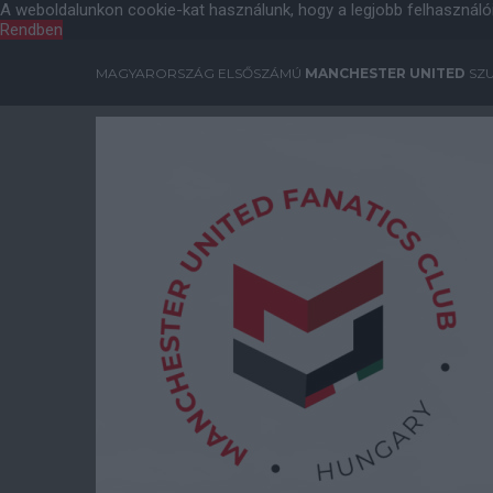
A weboldalunkon cookie-kat használunk, hogy a legjobb felhasználó
Rendben
MAGYARORSZÁG ELSŐSZÁMÚ
MANCHESTER UNITED
SZU