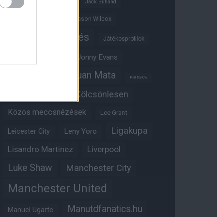
Ifjúsági BL
Hull City
Jack Butland
Jadon Sancho
Jason Wilcox
Játékosértékelés
Játékosprofilok
Jesse Lingard
Jonny Evans
Juan Mata
Joshua Zirkzee
Karl Darlow
Kölcsönlesen
Kobbie Mainoo
Közös meccsnézések
Lee Grant
Ligakupa
Leny Yoro
Leicester City
Lisandro Martinez
Liverpool
Luke Shaw
Manchester City
Manchester United
Manutdfanatics.hu
Manuel Ugarte