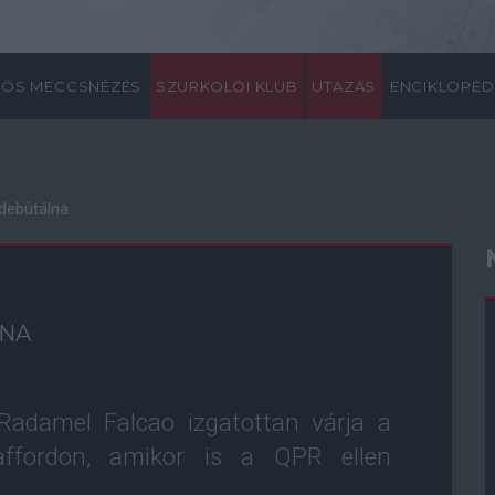
ÖS MECCSNÉZÉS
SZURKOLÓI KLUB
UTAZÁS
ENCIKLOPÉD
 debütálna
LNA
Radamel Falcao izgatottan várja a
ffordon, amikor is a QPR ellen