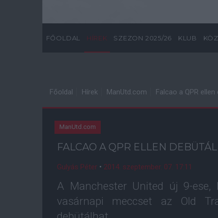
FŐOLDAL
HÍREK
SZEZON 2025/26
KLUB
KÖZ
Főoldal
Hírek
ManUtd.com
Falcao a QPR ellen
ManUtd.com
FALCAO A QPR ELLEN DEBÜTÁ
Gulyás Péter
•
2014. szeptember. 07. 17:11
A Manchester United új 9-ese, 
vasárnapi meccset az Old Tra
debütálhat.