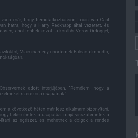
 várja már, hogy bemutatkozhasson Louis van Gaal
n hátra, hogy a Harry Redknapp által vezetett, és
phessen, ahol többek között a korábbi Vörös Ördöggel,
ziloktól, Miaimiban egy riporternek Falcao elmondta,
jnokságban.
Observernek adott interjújában. "Remélem, hogy a
õzelmeket szerezni a csapatnak."
m a következõ héten már lesz alkalmam bizonyítani.
ogy bekerülhetek a csapatba, majd visszatérhetek a
olítani az egészet, és mehetnek a dolgok a rendes