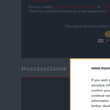
ManUtd.com
Kövess minket
Facebookon
,
Instagramon
és
YouT
Töltsd le a ManUtdFanatics.hu mobil applikációt
An
Támogasd adományoddal a 
Hozzászólások
www.manut
If you wish 
sensitive in
confirm you
continue se
information 
further disc