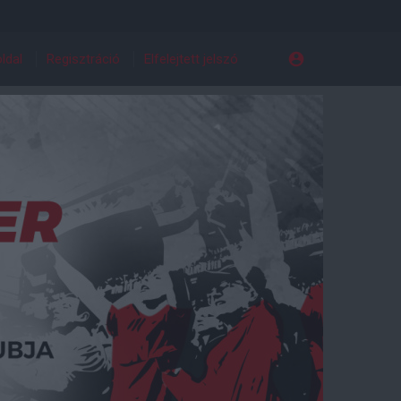
ldal
Regisztráció
Elfelejtett jelszó