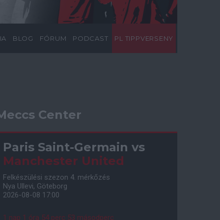
IA
BLOG
FÓRUM
PODCAST
PL TIPPVERSENY
Meccs Center
Paris Saint-Germain
vs
Manchester United
Felkészülési szezon 4. mérkőzés
Nya Ullevi, Göteborg
2026-08-08 17:00
1 nap 1 óra 54 perc 52 másodperc