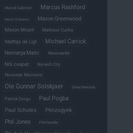
Marcus Rashford
Marcel Sabitzer
Mason Greenwood
Martin Dubravka
Mason Mount
Matheus Cunha
Michael Carrick
Matthijs de Ligt
Nemanja Matic
Newcastle
Női csapat
Norwich City
Noussair Mazraoui
Ole Gunnar Solskjaer
Omar Berrada
Paul Pogba
Patrick Dorgu
Paul Scholes
Pénzügyek
Phil Jones
Phil Neville