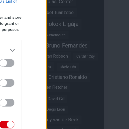
Átigazolási Center
B’s List of
Aston Villa
Átigazolások
Axel Tuanzebe
er and store
Bajnokok Ligája
to grant or
Ayden Heaven
ed purposes
Benjamin Sesko
Bournemouth
Bruno Fernandes
Brandon Williams
Bryan Mbeumo
Bryan Robson
Cardiff City
Casemiro
Chelsea
Chido Obi
Christian Eriksen
Cristiano Ronaldo
Crystal Palace
Darren Fletcher
David De Gea
David Gill
Dean Henderson
Diego Leon
Diogo Dalot
Donny van de Beek