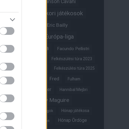
Edinson Cavani
Ed Woodward
Egykori játékosok
Edzői stáb
Érdekességek
Eric Bailly
Erik ten Hag
Európa-liga
FA-kupa
Everton
Facundo Pellistri
Felkészülési túra 2022
Felkészülési túra 2023
Felkészülési túra 2024
Felkészülési túra 2025
Fred
Fulham
Felkészülési túra 2026
Gary Neville
Glazer
Hannibal Mejbri
Harry Maguire
Harry Amass
Hónap játékosa
Híres magyar Vörös Ördögök
Hónap Ördöge
Hónap legjobbja szavazás