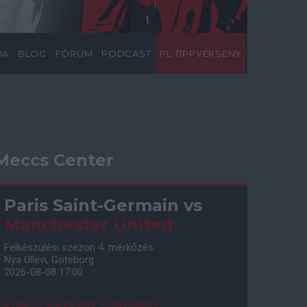
IA
BLOG
FÓRUM
PODCAST
PL TIPPVERSENY
Meccs Center
Paris Saint-Germain
vs
Manchester United
Felkészülési szezon 4. mérkőzés
Nya Ullevi, Göteborg
2026-08-08 17:00
2 nap 14 óra 26 perc 8 másodperc