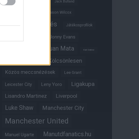
Ifjúsági BL
Hull City
Jack Butland
Jadon Sancho
Jason Wilcox
Játékosértékelés
Játékosprofilok
Jesse Lingard
Jonny Evans
Juan Mata
Joshua Zirkzee
Karl Darlow
Kölcsönlesen
Kobbie Mainoo
Közös meccsnézések
Lee Grant
Ligakupa
Leny Yoro
Leicester City
Lisandro Martinez
Liverpool
Luke Shaw
Manchester City
Manchester United
Manutdfanatics.hu
Manuel Ugarte