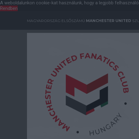
A weboldalunkon cookie-kat használunk, hogy a legjobb felhasználó
Rendben
MAGYARORSZÁG ELSŐSZÁMÚ
MANCHESTER UNITED
SZU