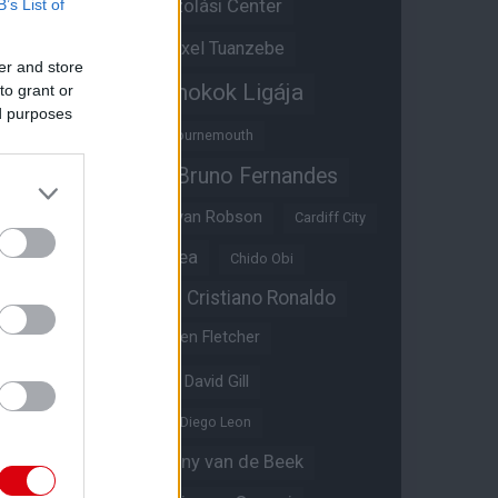
Átigazolási Center
B’s List of
Aston Villa
Átigazolások
Axel Tuanzebe
er and store
Bajnokok Ligája
to grant or
Ayden Heaven
ed purposes
Benjamin Sesko
Bournemouth
Bruno Fernandes
Brandon Williams
Bryan Mbeumo
Bryan Robson
Cardiff City
Casemiro
Chelsea
Chido Obi
Christian Eriksen
Cristiano Ronaldo
Crystal Palace
Darren Fletcher
David De Gea
David Gill
Dean Henderson
Diego Leon
Diogo Dalot
Donny van de Beek