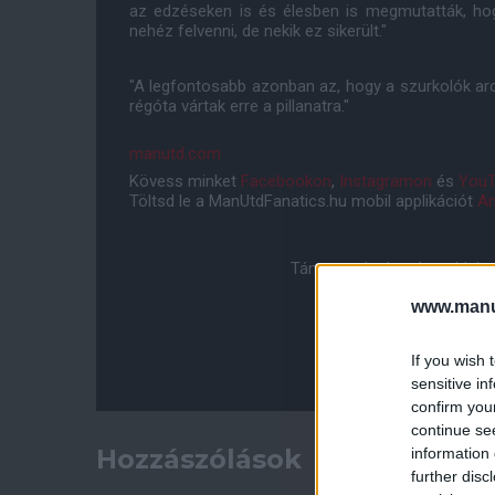
az edzéseken is és élesben is megmutatták, ho
nehéz felvenni, de nekik ez sikerült."
"A legfontosabb azonban az, hogy a szurkolók arc
régóta vártak erre a pillanatra."
manutd.com
Kövess minket
Facebookon
,
Instagramon
és
YouT
Töltsd le a ManUtdFanatics.hu mobil applikációt
An
Támogasd adományoddal a 
www.manut
If you wish 
sensitive in
confirm you
continue se
Hozzászólások
information 
further disc