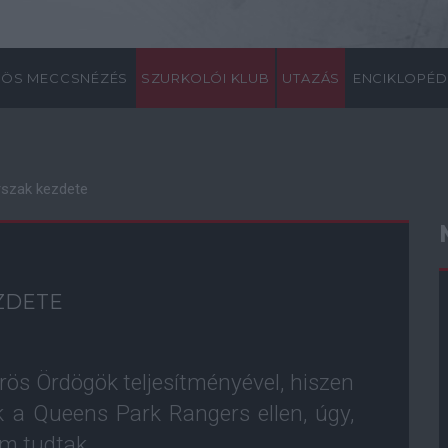
ÖS MECCSNÉZÉS
SZURKOLÓI KLUB
UTAZÁS
ENCIKLOPÉD
orszak kezdete
EZDETE
örös Ördögök teljesítményével, hiszen
ek a Queens Park Rangers ellen, úgy,
m tudtak.