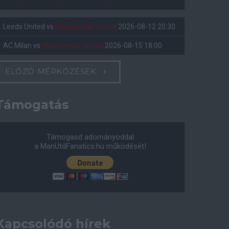
Leeds United
vs
Manchester United
2026-08-12 20:30
AC Milan
vs
Manchester United
2026-08-15 18:00
ELŐZŐ MÉRKŐZÉSEK
Támogatás
Támogasd adományoddal
a ManUtdFanatics.hu működését!
Kapcsolódó hírek