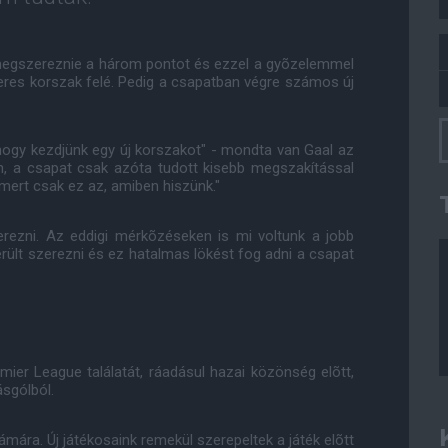
 megszereznie a három pontot és ezzel a gyõzelemmel
keres korszak felé. Pedig a csapatban végre számos új
ogy kezdjünk egy új korszakot" - mondta van Gaal az
n, a csapat csak azóta tudott kisebb megszakítással
 mert csak ez az, amiben hiszünk."
erezni. Az eddigi mérkõzéseken is mi voltunk a jobb
erült szerezni és ez hatalmas lökést fog adni a csapat
mier League találatát, ráadásul hazai közönség elõtt,
ásgólból.
mára. Új játékosaink remekül szerepeltek a játék elõtt