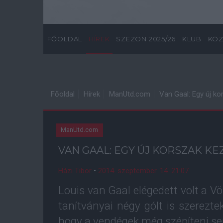
FŐOLDAL
HÍREK
SZEZON 2025/26
KLUB
KÖZ
Főoldal
Hírek
ManUtd.com
Van Gaal: Egy új k
ManUtd.com
VAN GAAL: EGY ÚJ KORSZAK K
Házi Tibor
•
2014. szeptember. 14. 21:07
Louis van Gaal elégedett volt a V
tanítványai négy gólt is szerezt
hogy a vendégek még szépíteni se