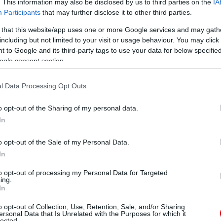
. This information may also be disclosed by us to third parties on the
IA
Participants
that may further disclose it to other third parties.
 that this website/app uses one or more Google services and may gath
including but not limited to your visit or usage behaviour. You may click 
 to Google and its third-party tags to use your data for below specifi
ogle consent section.
l Data Processing Opt Outs
o opt-out of the Sharing of my personal data.
In
o opt-out of the Sale of my Personal Data.
In
to opt-out of processing my Personal Data for Targeted
ing.
In
o opt-out of Collection, Use, Retention, Sale, and/or Sharing
ersonal Data that Is Unrelated with the Purposes for which it
lected.