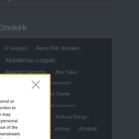
Címkék
Aaron Wan-Bissaka
A hangadó
Akadémiai csapat
Alejandro Garnacho
Alex Telles
Altay Bayindir
Alvaro Fernandez
Amad Diallo
Andre Onana
sonal or
Andreas Pereira
Andrey Santos
ection to
ou may
Angol válogatott
Anthony Elanga
 personal
out of the
Anthony Martial
Arsenal
Antony
 downstream