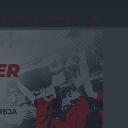
ldal
Regisztráció
Elfelejtett jelszó