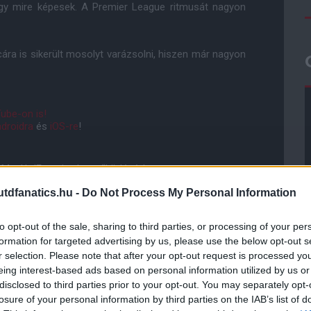
gy mire képesek. A Premier League ritmusát nagyon
ára is sikerült mosolyt varázsolni, hiszen már nagyon
ube-on is!
droidra
és
iOS-re
!
ManUtdFanatics.hu működését!
dfanatics.hu -
Do Not Process My Personal Information
to opt-out of the sale, sharing to third parties, or processing of your per
formation for targeted advertising by us, please use the below opt-out s
r selection. Please note that after your opt-out request is processed y
eing interest-based ads based on personal information utilized by us or
disclosed to third parties prior to your opt-out. You may separately opt-
losure of your personal information by third parties on the IAB’s list of