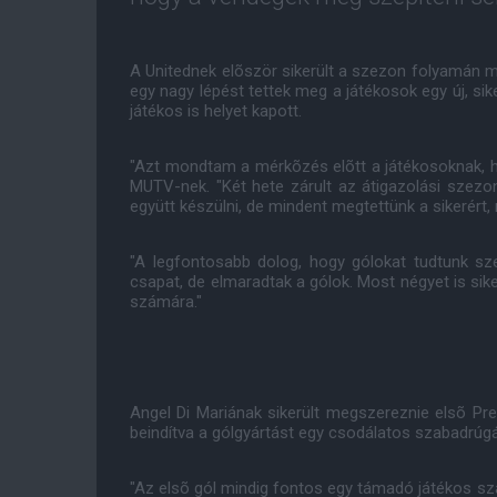
A Unitednek elõször sikerült a szezon folyamán
egy nagy lépést tettek meg a játékosok egy új, si
játékos is helyet kapott.
"Azt mondtam a mérkõzés elõtt a játékosoknak, h
MUTV-nek. "Két hete zárult az átigazolási szezo
együtt készülni, de mindent megtettünk a sikerért,
"A legfontosabb dolog, hogy gólokat tudtunk sz
csapat, de elmaradtak a gólok. Most négyet is sik
számára."
Angel Di Mariának sikerült megszereznie elsõ Pre
beindítva a gólgyártást egy csodálatos szabadrúg
"Az elsõ gól mindig fontos egy támadó játékos szá