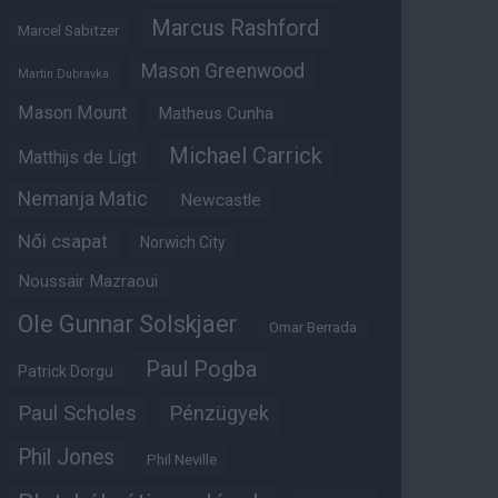
Marcus Rashford
Marcel Sabitzer
Mason Greenwood
Martin Dubravka
Mason Mount
Matheus Cunha
Michael Carrick
Matthijs de Ligt
Nemanja Matic
Newcastle
Női csapat
Norwich City
Noussair Mazraoui
Ole Gunnar Solskjaer
Omar Berrada
Paul Pogba
Patrick Dorgu
Paul Scholes
Pénzügyek
Phil Jones
Phil Neville