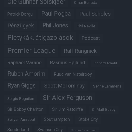
Ole Gunnar Solskjaer
Omar Berrada
Paul Pogba
Paul Scholes
Patrick Dorgu
Phil Jones
Pénzügyek
Phil Neville
Pletykák, átigazolások
Podcast
Premier League
Ralf Rangnick
Raphaël Varane
Rasmus Højlund
Richard Arnold
Ruben Amorim
Ruud van Nistelrooy
Ryan Giggs
Scott McTominay
Senne Lammens
Sir Alex Ferguson
Sergio Reguilon
Sir Bobby Charlton
Sir Jim Ratcliffe
Sir Matt Busby
Southampton
Stoke City
Sofyan Amrabat
Sunderland
Swansea City
Szurkoló szemmel