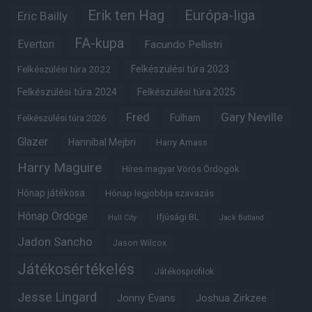
Erik ten Hag
Európa-liga
Eric Bailly
FA-kupa
Everton
Facundo Pellistri
Felkészülési túra 2022
Felkészülési túra 2023
Felkészülési túra 2024
Felkészülési túra 2025
Fred
Gary Neville
Fulham
Felkészülési túra 2026
Glazer
Hannibal Mejbri
Harry Amass
Harry Maguire
Híres magyar Vörös Ördögök
Hónap játékosa
Hónap legjobbja szavazás
Hónap Ördöge
Ifjúsági BL
Hull City
Jack Butland
Jadon Sancho
Jason Wilcox
Játékosértékelés
Játékosprofilok
Jesse Lingard
Jonny Evans
Joshua Zirkzee