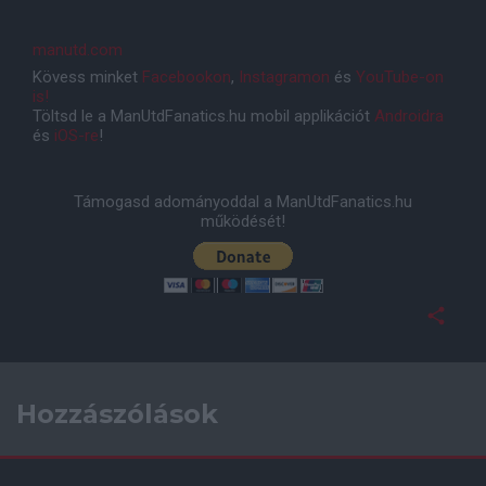
manutd.com
Kövess minket
Facebookon
,
Instagramon
és
YouTube-on
is!
Töltsd le a ManUtdFanatics.hu mobil applikációt
Androidra
és
iOS-re
!
Támogasd adományoddal a ManUtdFanatics.hu
működését!
Hozzászólások