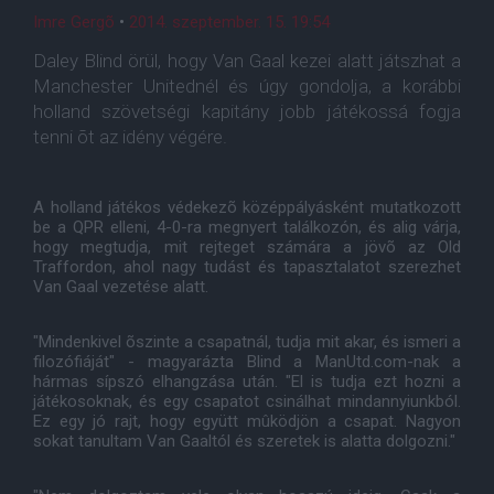
Imre Gergõ
•
2014. szeptember. 15. 19:54
Daley Blind örül, hogy Van Gaal kezei alatt játszhat a
Manchester Unitednél és úgy gondolja, a korábbi
holland szövetségi kapitány jobb játékossá fogja
tenni õt az idény végére.
A holland játékos védekezõ középpályásként mutatkozott
be a QPR elleni, 4-0-ra megnyert találkozón, és alig várja,
hogy megtudja, mit rejteget számára a jövõ az Old
Traffordon, ahol nagy tudást és tapasztalatot szerezhet
Van Gaal vezetése alatt.
"Mindenkivel õszinte a csapatnál, tudja mit akar, és ismeri a
filozófiáját" - magyarázta Blind a ManUtd.com-nak a
hármas sípszó elhangzása után. "El is tudja ezt hozni a
játékosoknak, és egy csapatot csinálhat mindannyiunkból.
Ez egy jó rajt, hogy együtt mûködjön a csapat. Nagyon
sokat tanultam Van Gaaltól és szeretek is alatta dolgozni."