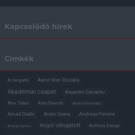
Kapcsolódó hírek
Címkék
Aaron Wan-Bissaka
A hangadó
Akadémiai csapat
Alejandro Garnacho
Alex Telles
Altay Bayindir
Alvaro Fernandez
Amad Diallo
Andre Onana
Andreas Pereira
Angol válogatott
Anthony Elanga
Andrey Santos