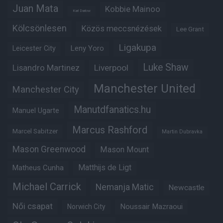
Juan Mata
Kobbie Mainoo
Karl Darlow
Kölcsönlesen
Közös meccsnézések
Lee Grant
Ligakupa
Leny Yoro
Leicester City
Luke Shaw
Lisandro Martinez
Liverpool
Manchester United
Manchester City
Manutdfanatics.hu
Manuel Ugarte
Marcus Rashford
Marcel Sabitzer
Martin Dubravka
Mason Greenwood
Mason Mount
Matheus Cunha
Matthijs de Ligt
Michael Carrick
Nemanja Matic
Newcastle
Női csapat
Noussair Mazraoui
Norwich City