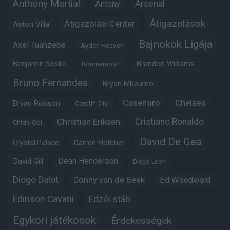
Anthony Martial
Arsenal
Antony
Átigazolások
Átigazolási Center
Aston Villa
Bajnokok Ligája
Axel Tuanzebe
Ayden Heaven
Benjamin Sesko
Brandon Williams
Bournemouth
Bruno Fernandes
Bryan Mbeumo
Casemiro
Chelsea
Bryan Robson
Cardiff City
Christian Eriksen
Cristiano Ronaldo
Chido Obi
David De Gea
Crystal Palace
Darren Fletcher
Dean Henderson
David Gill
Diego Leon
Diogo Dalot
Donny van de Beek
Ed Woodward
Edinson Cavani
Edzői stáb
Egykori játékosok
Érdekességek