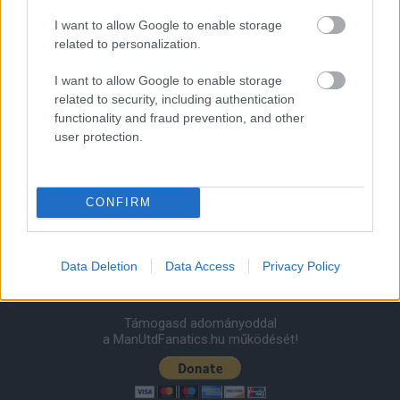
Felkészülési szezon 4. mérkőzés
I want to allow Google to enable storage
Nya Ullevi, Göteborg
related to personalization.
2026-08-08 17:00
I want to allow Google to enable storage
related to security, including authentication
functionality and fraud prevention, and other
Leeds United
vs
Manchester United
2026-08-12 20:30
user protection.
AC Milan
vs
Manchester United
2026-08-15 18:00
ELŐZŐ MÉRKŐZÉSEK
CONFIRM
Támogatás
Data Deletion
Data Access
Privacy Policy
Támogasd adományoddal
a ManUtdFanatics.hu működését!