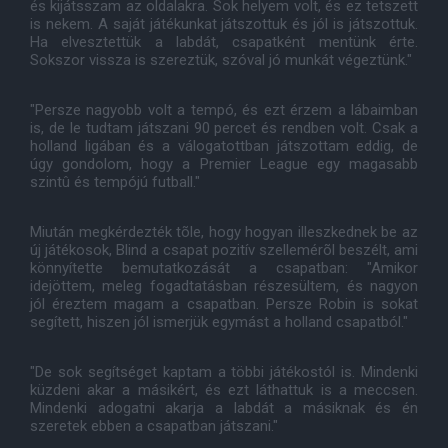
és kijátsszam az oldalakra. Sok helyem volt, és ez tetszett
is nekem. A saját játékunkat játszottuk és jól is játszottuk.
Ha elvesztettük a labdát, csapatként mentünk érte.
Sokszor vissza is szereztük, szóval jó munkát végeztünk."
"Persze nagyobb volt a tempó, és ezt érzem a lábaimban
is, de le tudtam játszani 90 percet és rendben volt. Csak a
holland ligában és a válogatottban játszottam eddig, de
úgy gondolom, hogy a Premier League egy magasabb
szintû és tempójú futball."
Miután megkérdezték tõle, hogy hogyan illeszkednek be az
új játékosok, Blind a csapat pozitív szellemérõl beszélt, ami
könnyítette bemutatkozását a csapatban: "Amikor
idejöttem, meleg fogadtatásban részesültem, és nagyon
jól éreztem magam a csapatban. Persze Robin is sokat
segített, hiszen jól ismerjük egymást a holland csapatból."
"De sok segítséget kaptam a többi játékostól is. Mindenki
küzdeni akar a másikért, és ezt láthattuk is a meccsen.
Mindenki adogatni akarja a labdát a másiknak és én
szeretek ebben a csapatban játszani."