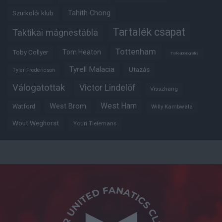
Tahith Chong
Szurkolói klub
Tartalék csapat
Taktikai mágnestábla
Tottenham
Tom Heaton
Toby Collyer
Trófeabibliográfia
Tyrell Malacia
Utazás
Tyler Fredericson
Válogatottak
Victor Lindelöf
Visszhang
West Ham
West Brom
Watford
Willy Kambwala
Wout Weghorst
Youri Tielemans