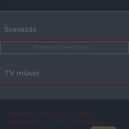
Szavazás
KORÁBBI SZAVAZÁSOK
TV műsor
Impresszum
Kapcsolat
Szerzői jog
Adatvédelmi irányelv
Felhasználói feltételek