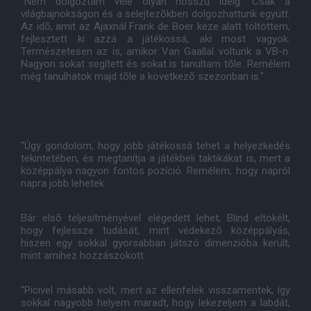
"Nem dolgoztam vele olyan hosszú ideig. Csak a
világbajnokságon és a selejtezõkben dolgozhattunk együtt.
Az idõ, amit az Ajaxnál Frank de Boer keze alatt töltöttem,
fejlesztett ki azzá a játékossá, aki most vagyok.
Természetesen az is, amikor Van Gaallal voltunk a VB-n.
Nagyon sokat segített és sokat is tanultam tõle. Remélem
még tanulhatok majd tõle a következõ szezonban is."
"Úgy gondolom, hogy jobb játékossá tehet a helyezkedés
tekintetében, és megtanítja a játékbeli taktikákat is, mert a
középpálya nagyon fontos pozíció. Remélem, hogy napról
napra jobb lehetek.
Bár elsõ teljesítményével elégedett lehet, Blind eltökélt,
hogy fejlessze tudását, mint védekezõ középpályás,
hiszen egy sokkal gyorsabban játszó dimenzióba került,
mint amihez hozzászokott.
"Picivel másabb volt, mert az ellenfelek visszamentek, így
sokkal nagyobb helyem maradt, hogy lekezeljem a labdát,