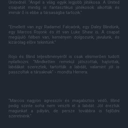
Unitednél. "Angel a világ egyik legjobb játékosa. A United
csapatát mindig is fantasztikus játékosok alkották és
immár õ is ebbe a társaságba tartozik."
"Emellett van egy Radamel Falcaónk, egy Daley Blindünk,
egy Marcos Rojonk és itt van Luke Shaw is. A csapat
megújuló félben van, keményen dolgozunk, javulunk, és
kizárólag elõre tekintünk."
Rojo és Blind teljesítményérõl is csak elismerõen tudott
nyilatkozni. "Mindketten remekül játszottak, hajtottak,
labdákat szereztek, tartották a labdát, valamint jól is
passzoltak a társaknak" - mondta Herrera.
"Marcos nagyon agresszív és magabiztos védõ, Blind
pedig szinte soha nem veszíti el a labdát. Jól éreztük
magunkat a pályán, de persze továbbra is fejlõdni
szeretnénk."