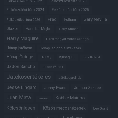
Felkészülési túra 2022
Felkészülési túra 2023
Felkészülési túra 2024
Felkészülési túra 2025
Fred
Gary Neville
Fulham
Felkészülési túra 2026
Glazer
Hannibal Mejbri
Harry Amass
Harry Maguire
Híres magyar Vörös Ördögök
Hónap játékosa
Hónap legjobbja szavazás
Hónap Ördöge
Ifjúsági BL
Hull City
Jack Butland
Jadon Sancho
Jason Wilcox
Játékosértékelés
Játékosprofilok
Jesse Lingard
Jonny Evans
Joshua Zirkzee
Juan Mata
Kobbie Mainoo
Karl Darlow
Kölcsönlesen
Közös meccsnézések
Lee Grant