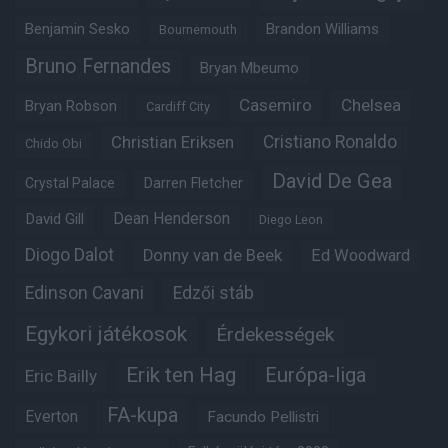
Benjamin Sesko
Brandon Williams
Bournemouth
Bruno Fernandes
Bryan Mbeumo
Casemiro
Chelsea
Bryan Robson
Cardiff City
Christian Eriksen
Cristiano Ronaldo
Chido Obi
David De Gea
Crystal Palace
Darren Fletcher
Dean Henderson
David Gill
Diego Leon
Diogo Dalot
Donny van de Beek
Ed Woodward
Edinson Cavani
Edzői stáb
Egykori játékosok
Érdekességek
Erik ten Hag
Európa-liga
Eric Bailly
FA-kupa
Everton
Facundo Pellistri