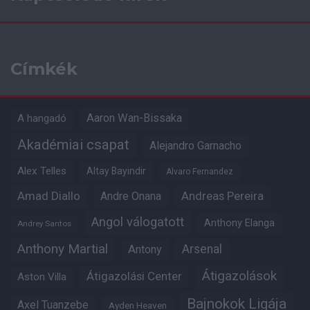
Címkék
Aaron Wan-Bissaka
A hangadó
Akadémiai csapat
Alejandro Garnacho
Alex Telles
Altay Bayindir
Alvaro Fernandez
Amad Diallo
Andre Onana
Andreas Pereira
Angol válogatott
Anthony Elanga
Andrey Santos
Anthony Martial
Arsenal
Antony
Átigazolások
Átigazolási Center
Aston Villa
Bajnokok Ligája
Axel Tuanzebe
Ayden Heaven