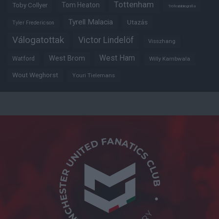
Tottenham
Tom Heaton
Toby Collyer
Trófeabibliográfia
Tyrell Malacia
Utazás
Tyler Fredericson
Válogatottak
Victor Lindelöf
Visszhang
West Ham
West Brom
Watford
Willy Kambwala
Wout Weghorst
Youri Tielemans