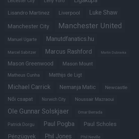
Ligakupa
Leny Yoro
Leicester City
Luke Shaw
Lisandro Martinez
Liverpool
Manchester United
Manchester City
Manutdfanatics.hu
Manuel Ugarte
Marcus Rashford
Marcel Sabitzer
Martin Dubravka
Mason Greenwood
Mason Mount
Matheus Cunha
Matthijs de Ligt
Michael Carrick
Nemanja Matic
Newcastle
Női csapat
Noussair Mazraoui
Norwich City
Ole Gunnar Solskjaer
Omar Berrada
Paul Pogba
Paul Scholes
Patrick Dorgu
Phil Jones
Pénzügyek
Phil Neville