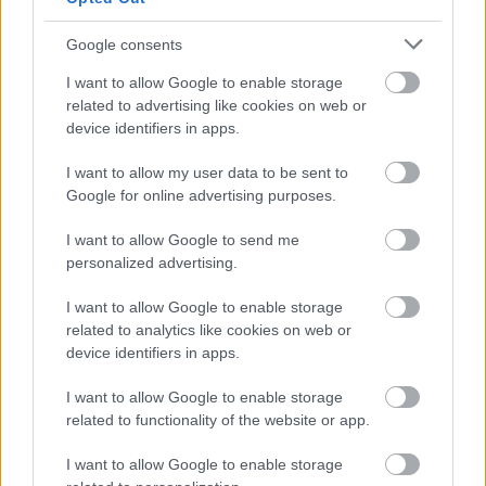
Google consents
I want to allow Google to enable storage
related to advertising like cookies on web or
device identifiers in apps.
I want to allow my user data to be sent to
Google for online advertising purposes.
Meccs Center
I want to allow Google to send me
personalized advertising.
Paris Saint-Germain
vs
I want to allow Google to enable storage
related to analytics like cookies on web or
Manchester United
device identifiers in apps.
Felkészülési szezon 4. mérkőzés
I want to allow Google to enable storage
Nya Ullevi, Göteborg
2026-08-08 17:00
related to functionality of the website or app.
I want to allow Google to enable storage
2 nap 6 óra 58 perc 4 másodperc