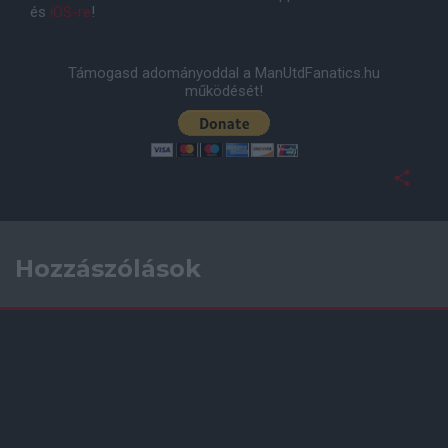
és
iOS-re
!
Támogasd adományoddal a ManUtdFanatics.hu
működését!
Hozzászólások