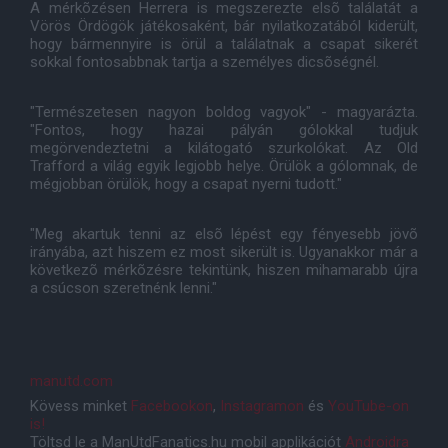
A mérkõzésen Herrera is megszerezte elsõ találatát a
Vörös Ördögök játékosaként, bár nyilatkozatából kiderült,
hogy bármennyire is örül a találatnak a csapat sikerét
sokkal fontosabbnak tartja a személyes dicsõségnél.
"Természetesen nagyon boldog vagyok" - magyarázta.
"Fontos, hogy hazai pályán gólokkal tudjuk
megörvendeztetni a kilátogató szurkolókat. Az Old
Trafford a világ egyik legjobb helye. Örülök a gólomnak, de
mégjobban örülök, hogy a csapat nyerni tudott."
"Meg akartuk tenni az elsõ lépést egy fényesebb jövõ
irányába, azt hiszem ez most sikerült is. Ugyanakkor már a
következõ mérkõzésre tekintünk, hiszen mihamarabb újra
a csúcson szeretnénk lenni."
manutd.com
Kövess minket
Facebookon
,
Instagramon
és
YouTube-on
is!
Töltsd le a ManUtdFanatics.hu mobil applikációt
Androidra