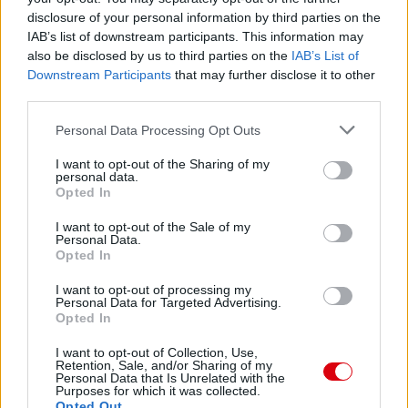
disclosure of your personal information by third parties on the
IAB’s list of downstream participants. This information may
also be disclosed by us to third parties on the
IAB’s List of
Downstream Participants
that may further disclose it to other
third parties.
Please note that this website/app uses one or more Google
Personal Data Processing Opt Outs
services and may gather and store information including but
not limited to your visit or usage behaviour. You may click to
I want to opt-out of the Sharing of my
personal data.
grant or deny consent to Google and its third-party tags to
Opted In
use your data for below specified purposes in below Google
consent section.
I want to opt-out of the Sale of my
Personal Data.
Opted In
I want to opt-out of processing my
Personal Data for Targeted Advertising.
Opted In
I want to opt-out of Collection, Use,
Retention, Sale, and/or Sharing of my
Personal Data that Is Unrelated with the
Purposes for which it was collected.
Opted Out