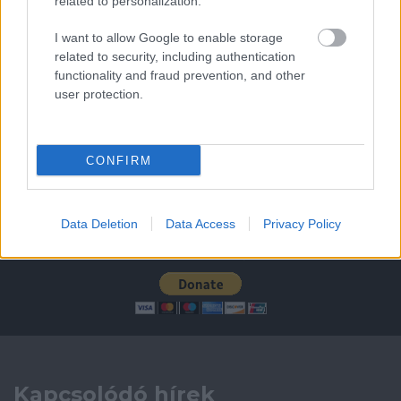
related to personalization.
I want to allow Google to enable storage
Leeds United
vs
Manchester United
2026-08-12 20:30
related to security, including authentication
AC Milan
vs
Manchester United
2026-08-15 18:00
functionality and fraud prevention, and other
user protection.
ELŐZŐ MÉRKŐZÉSEK
CONFIRM
Támogatás
Data Deletion
Data Access
Privacy Policy
Támogasd adományoddal
a ManUtdFanatics.hu működését!
Kapcsolódó hírek