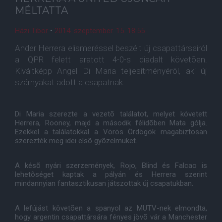
MÉLTATTA
Házi Tibor
•
2014. szeptember. 15. 18:55
Ander Herrera elismeréssel beszélt új csapattársairól
a QPR felett aratott 4-0-s diadalt követõen.
Kiváltképp Angel Di Maria teljesítményérõl, aki új
szárnyakat adott a csapatnak.
Di Maria szerezte a vezetõ találatot, melyet követett
Herrera, Rooney, majd a második félidõben Mata gólja.
Ezekkel a találatokkal a Vörös Ördögök magabiztosan
szerezték meg idei elsõ gyõzelmüket.
A késõ nyári szerzemények, Rojo, Blind és Falcao is
lehetõséget kaptak a pályán és Herrera szerint
mindannyian fantasztikusan játszottak új csapatukban.
A lefújást követõen a spanyol az MUTV-nek elmondta,
hogy argentin csapattársára fényes jövõ vár a Manchester