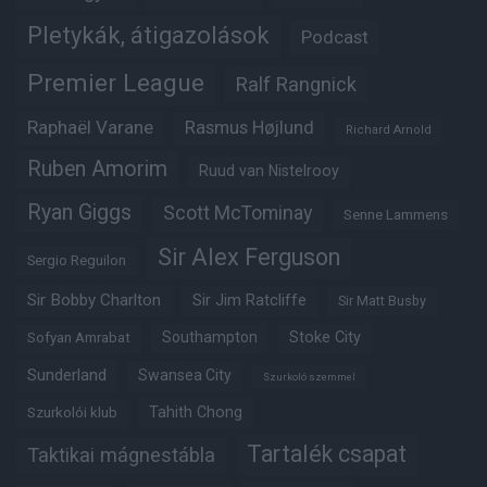
Pletykák, átigazolások
Podcast
Premier League
Ralf Rangnick
Raphaël Varane
Rasmus Højlund
Richard Arnold
Ruben Amorim
Ruud van Nistelrooy
Ryan Giggs
Scott McTominay
Senne Lammens
Sir Alex Ferguson
Sergio Reguilon
Sir Bobby Charlton
Sir Jim Ratcliffe
Sir Matt Busby
Southampton
Stoke City
Sofyan Amrabat
Sunderland
Swansea City
Szurkoló szemmel
Tahith Chong
Szurkolói klub
Tartalék csapat
Taktikai mágnestábla