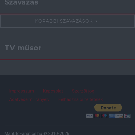
Szavazás
KORÁBBI SZAVAZÁSOK
TV műsor
Impresszum
Kapcsolat
Szerzői jog
Adatvédelmi irányelv
Felhasználói feltételek
ManUtdFanatics.hu © 2010-2026