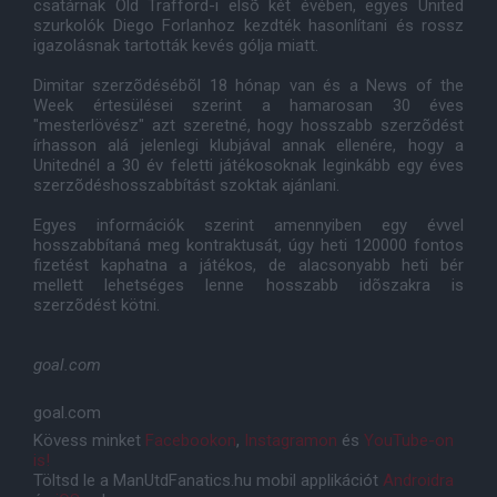
csatárnak Old Trafford-i elsõ két évében, egyes United
szurkolók Diego Forlanhoz kezdték hasonlítani és rossz
igazolásnak tartották kevés gólja miatt.
Dimitar szerzõdésébõl 18 hónap van és a News of the
Week értesülései szerint a hamarosan 30 éves
"mesterlövész" azt szeretné, hogy hosszabb szerzõdést
írhasson alá jelenlegi klubjával annak ellenére, hogy a
Unitednél a 30 év feletti játékosoknak leginkább egy éves
szerzõdéshosszabbítást szoktak ajánlani.
Egyes információk szerint amennyiben egy évvel
hosszabbítaná meg kontraktusát, úgy heti 120000 fontos
fizetést kaphatna a játékos, de alacsonyabb heti bér
mellett lehetséges lenne hosszabb idõszakra is
szerzõdést kötni.
goal.com
goal.com
Kövess minket
Facebookon
,
Instagramon
és
YouTube-on
is!
Töltsd le a ManUtdFanatics.hu mobil applikációt
Androidra