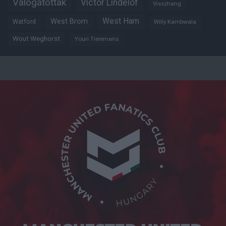
Válogatottak
Victor Lindelöf
Visszhang
West Ham
West Brom
Watford
Willy Kambwala
Wout Weghorst
Youri Tielemans