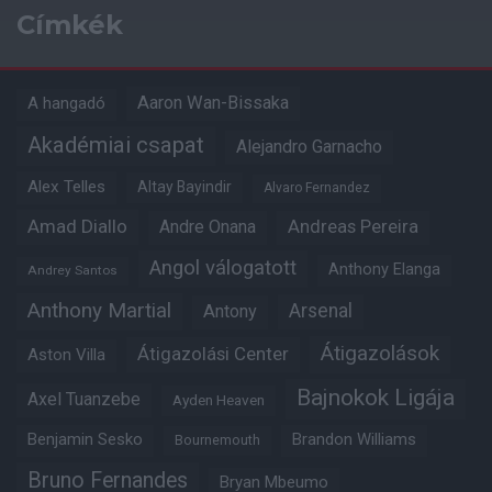
Címkék
Aaron Wan-Bissaka
A hangadó
Akadémiai csapat
Alejandro Garnacho
Alex Telles
Altay Bayindir
Alvaro Fernandez
Amad Diallo
Andre Onana
Andreas Pereira
Angol válogatott
Anthony Elanga
Andrey Santos
Anthony Martial
Arsenal
Antony
Átigazolások
Átigazolási Center
Aston Villa
Bajnokok Ligája
Axel Tuanzebe
Ayden Heaven
Benjamin Sesko
Brandon Williams
Bournemouth
Bruno Fernandes
Bryan Mbeumo