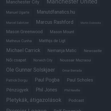
Manchester United
Manchester City
Manutdfanatics.hu
Manuel Ugarte
Marcus Rashford
Marcel Sabitzer
Martin Dubravka
Mason Greenwood
Mason Mount
Matheus Cunha
Matthijs de Ligt
Michael Carrick
Nemanja Matic
Newcastle
Női csapat
Noussair Mazraoui
Norwich City
Ole Gunnar Solskjaer
Omar Berrada
Paul Pogba
Paul Scholes
Patrick Dorgu
Phil Jones
Pénzügyek
Phil Neville
Pletykák, átigazolások
Podcast
Premier League