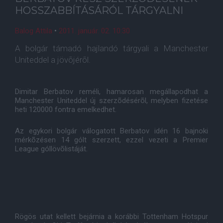
HOSSZABBÍTÁSÁRÓL TÁRGYALNI
Balog Attila
•
2011. január. 02. 10:30
A bolgár támadó hajlandó tárgyali a Manchester
Uniteddel a jövõjérõl.
Dimitar Berbatov reméli, hamarosan megállapodhat a
Manchester Uniteddel új szerzõdésérõl, melyben fizetése
heti 120000 fontra emelkedhet.
Az egykori bolgár válogatott Berbatov idén 16 bajnoki
mérkõzésen 14 gólt szerzett, ezzel vezeti a Premier
League góllövõlistáját.
Rögös utat kellett bejárnia a korábbi Tottenham Hotspur