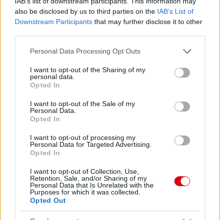
IAB’s list of downstream participants. This information may
also be disclosed by us to third parties on the
IAB’s List of
Downstream Participants
that may further disclose it to other
third parties.
Please note that this website/app uses one or more Google
Personal Data Processing Opt Outs
services and may gather and store information including but
not limited to your visit or usage behaviour. You may click to
I want to opt-out of the Sharing of my
personal data.
grant or deny consent to Google and its third-party tags to
Opted In
use your data for below specified purposes in below Google
Meccs Center
consent section.
I want to opt-out of the Sale of my
Personal Data.
Opted In
Paris Saint-Germain
vs
I want to opt-out of processing my
Personal Data for Targeted Advertising.
Manchester United
Opted In
Felkészülési szezon 4. mérkőzés
I want to opt-out of Collection, Use,
Nya Ullevi, Göteborg
Retention, Sale, and/or Sharing of my
Personal Data that Is Unrelated with the
2026-08-08 17:00
Purposes for which it was collected.
Opted Out