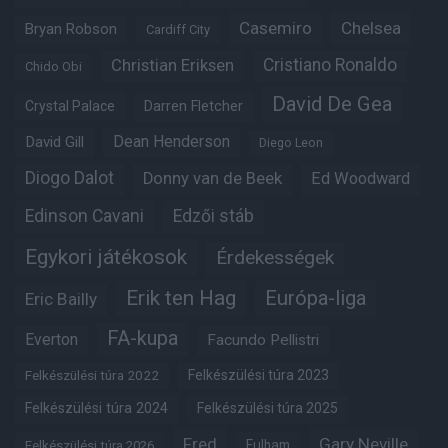
Casemiro
Chelsea
Bryan Robson
Cardiff City
Christian Eriksen
Cristiano Ronaldo
Chido Obi
David De Gea
Crystal Palace
Darren Fletcher
Dean Henderson
David Gill
Diego Leon
Diogo Dalot
Donny van de Beek
Ed Woodward
Edinson Cavani
Edzői stáb
Egykori játékosok
Érdekességek
Erik ten Hag
Európa-liga
Eric Bailly
FA-kupa
Everton
Facundo Pellistri
Felkészülési túra 2022
Felkészülési túra 2023
Felkészülési túra 2024
Felkészülési túra 2025
Fred
Gary Neville
Fulham
Felkészülési túra 2026