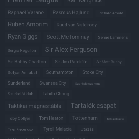
Ralf Rangnick
Raphaël Varane
Rasmus Højlund
Richard Arnold
Ruben Amorim
Ruud van Nistelrooy
Ryan Giggs
Scott McTominay
Senne Lammens
Sir Alex Ferguson
Sergio Reguilon
Sir Bobby Charlton
Sir Jim Ratcliffe
Sir Matt Busby
Southampton
Stoke City
Sofyan Amrabat
Sunderland
Swansea City
Szurkoló szemmel
Tahith Chong
Szurkolói klub
Tartalék csapat
Taktikai mágnestábla
Tottenham
Tom Heaton
Toby Collyer
Trófeabibliográfia
Tyrell Malacia
Utazás
Tyler Fredericson