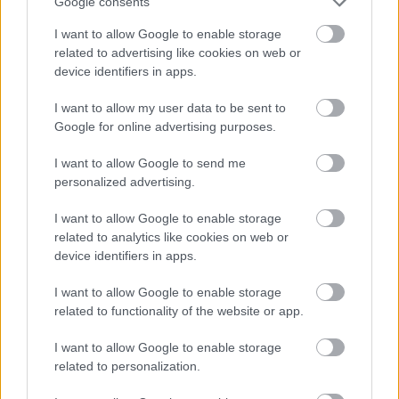
Google consents
Leeds United
vs
Manchester United
2026-08-12 20:30
I want to allow Google to enable storage
AC Milan
vs
Manchester United
2026-08-15 18:00
related to advertising like cookies on web or
device identifiers in apps.
ELŐZŐ MÉRKŐZÉSEK
I want to allow my user data to be sent to
Google for online advertising purposes.
Támogatás
I want to allow Google to send me
personalized advertising.
Támogasd adományoddal
I want to allow Google to enable storage
a ManUtdFanatics.hu működését!
related to analytics like cookies on web or
device identifiers in apps.
I want to allow Google to enable storage
related to functionality of the website or app.
I want to allow Google to enable storage
Kapcsolódó hírek
related to personalization.