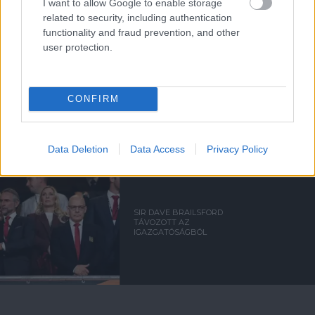
I want to allow Google to enable storage
MANCHESTER UNITED
related to security, including authentication
functionality and fraud prevention, and other
user protection.
CARRICKET FOGJA AJÁNLANI
A VEZETŐSÉG RATCLIFFE-
CONFIRM
NEK
Data Deletion
Data Access
Privacy Policy
SIR DAVE BRAILSFORD
TÁVOZOTT AZ
IGAZGATÓSÁGBÓL