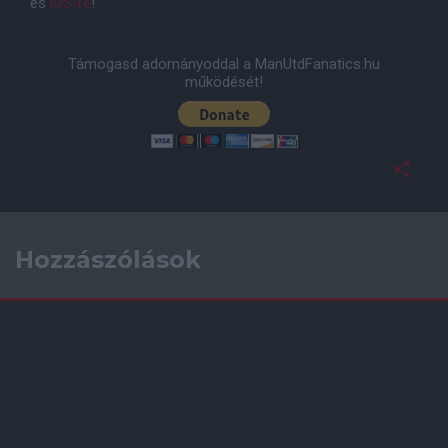
és
iOS-re
!
Támogasd adományoddal a ManUtdFanatics.hu
működését!
Hozzászólások