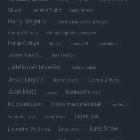
Glazer
Hannibal Mejbri
Harry Amass
Harry Maguire
Híres magyar Vörös Ördögök
Hónap játékosa
Hónap legjobbja szavazás
Hónap Ördöge
Ifjúsági BL
Hull City
Jack Butland
Jadon Sancho
Jason Wilcox
Játékosértékelés
Játékosprofilok
Jesse Lingard
Jonny Evans
Joshua Zirkzee
Juan Mata
Kobbie Mainoo
Karl Darlow
Kölcsönlesen
Közös meccsnézések
Lee Grant
Ligakupa
Leny Yoro
Leicester City
Luke Shaw
Lisandro Martinez
Liverpool