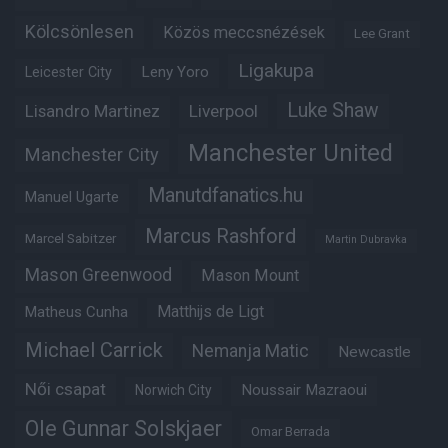
Kölcsönlesen
Közös meccsnézések
Lee Grant
Ligakupa
Leny Yoro
Leicester City
Luke Shaw
Lisandro Martinez
Liverpool
Manchester United
Manchester City
Manutdfanatics.hu
Manuel Ugarte
Marcus Rashford
Marcel Sabitzer
Martin Dubravka
Mason Greenwood
Mason Mount
Matheus Cunha
Matthijs de Ligt
Michael Carrick
Nemanja Matic
Newcastle
Női csapat
Noussair Mazraoui
Norwich City
Ole Gunnar Solskjaer
Omar Berrada