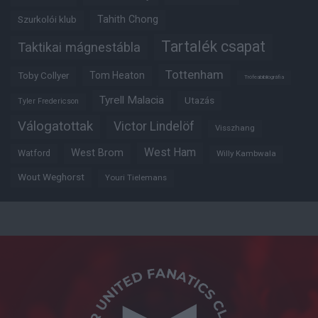
Tahith Chong
Szurkolói klub
Tartalék csapat
Taktikai mágnestábla
Tottenham
Tom Heaton
Toby Collyer
Trófeabibliográfia
Tyrell Malacia
Utazás
Tyler Fredericson
Válogatottak
Victor Lindelöf
Visszhang
West Ham
West Brom
Watford
Willy Kambwala
Wout Weghorst
Youri Tielemans