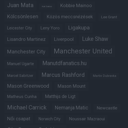
Juan Mata
Kobbie Mainoo
Karl Darlow
Kölcsönlesen
Közös meccsnézések
Lee Grant
Ligakupa
Leny Yoro
Leicester City
Luke Shaw
Lisandro Martinez
Liverpool
Manchester United
Manchester City
Manutdfanatics.hu
Manuel Ugarte
Marcus Rashford
Marcel Sabitzer
Martin Dubravka
Mason Greenwood
Mason Mount
Matheus Cunha
Matthijs de Ligt
Michael Carrick
Nemanja Matic
Newcastle
Női csapat
Noussair Mazraoui
Norwich City