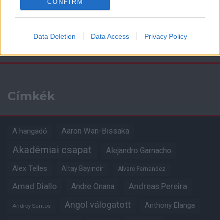
CONFIRM
Data Deletion
Data Access
Privacy Policy
Kapcsolódó hírek
Címkék
Aaron Wan-Bissaka
A hangadó
Akadémiai csapat
Alejandro Garnacho
Alex Telles
Altay Bayindir
Alvaro Fernandez
Amad Diallo
Andre Onana
Andreas Pereira
Angol válogatott
Anthony Elanga
Andrey Santos