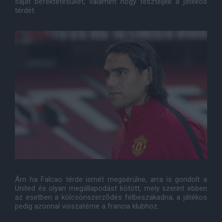
saját befektetésüket, valamint hogy teszteljék a játékos
térdét.
Ám ha Falcao térde ismét megsérülne, arra is gondolt a
United és olyan megállapodást kötött, mely szerint ebben
az esetben a kölcsönszerzõdés félbeszakadna, a játékos
pedig azonnal visszatérne a francia klubhoz.