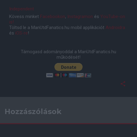
Independent
Kövess minket
Facebookon
,
Instagramon
és
YouTube-on
is!
Töltsd le a ManUtdFanatics.hu mobil applikációt
Androidra
és
iOS-re
!
Támogasd adományoddal a ManUtdFanatics.hu
működését!
Hozzászólások