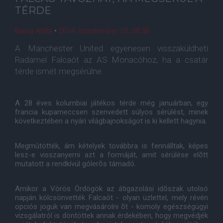
TÉRDE
Balog Attila
•
2014. szeptember. 21. 08:50
A Manchester United egyenesen visszaküldheti
Radamel Falcaót az AS Monacóhoz, ha a csatár
térde ismét megsérülne.
A 28 éves kolumbiai játékos térde még januárban, egy
francia kupameccsen szenvedett súlyos sérülést, minek
következtében a nyári világbajnokságot is ki kellett hagynia.
Megmûtötték, ám kételyek továbbra is fennálltak, képes
lesz-e visszanyerni azt a formáját, amit sérülése elõtt
mutatott a rendkívül gólerõs támadó.
Amikor a Vörös Ördögök az átigazolási idõszak utolsó
napján kölcsönvették Falcaót - olyan üzlettel, mely révén
opciós joguk van megvásárolni õt - komoly egészségügyi
vizsgálatról is döntöttek annak érdekében, hogy megvédjék