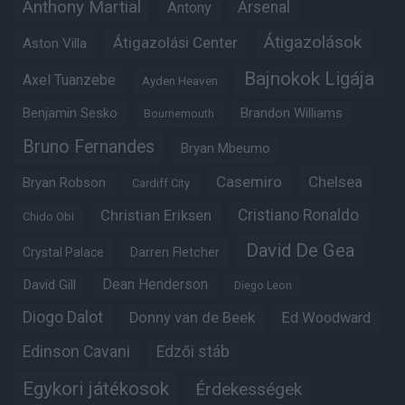
Anthony Martial
Arsenal
Antony
Átigazolások
Átigazolási Center
Aston Villa
Bajnokok Ligája
Axel Tuanzebe
Ayden Heaven
Benjamin Sesko
Brandon Williams
Bournemouth
Bruno Fernandes
Bryan Mbeumo
Casemiro
Chelsea
Bryan Robson
Cardiff City
Christian Eriksen
Cristiano Ronaldo
Chido Obi
David De Gea
Crystal Palace
Darren Fletcher
Dean Henderson
David Gill
Diego Leon
Diogo Dalot
Donny van de Beek
Ed Woodward
Edinson Cavani
Edzői stáb
Egykori játékosok
Érdekességek