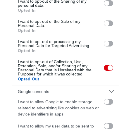
not limited to your visit or usage behaviour. You may click to
I want to opt-out of the Sharing of my
personal data.
grant or deny consent to Google and its third-party tags to
Opted In
use your data for below specified purposes in below Google
consent section.
I want to opt-out of the Sale of my
Personal Data.
Opted In
I want to opt-out of processing my
Personal Data for Targeted Advertising.
Opted In
I want to opt-out of Collection, Use,
Retention, Sale, and/or Sharing of my
Personal Data that Is Unrelated with the
Purposes for which it was collected.
Opted Out
Meccs Center
Google consents
I want to allow Google to enable storage
Paris Saint-Germain
vs
related to advertising like cookies on web or
device identifiers in apps.
Manchester United
I want to allow my user data to be sent to