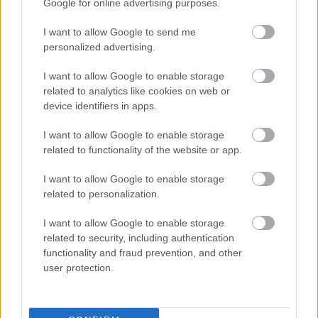
Felkészülési szezon 4. mérkőzés
Google for online advertising purposes.
Nya Ullevi, Göteborg
2026-08-08 17:00
I want to allow Google to send me
personalized advertising.
1 nap 7 óra 40 perc 4 másodperc
I want to allow Google to enable storage
related to analytics like cookies on web or
Leeds United
vs
Manchester United
2026-08-12 20:30
device identifiers in apps.
AC Milan
vs
Manchester United
2026-08-15 18:00
I want to allow Google to enable storage
related to functionality of the website or app.
ELŐZŐ MÉRKŐZÉSEK
I want to allow Google to enable storage
related to personalization.
Támogatás
I want to allow Google to enable storage
related to security, including authentication
functionality and fraud prevention, and other
Támogasd adományoddal
user protection.
a ManUtdFanatics.hu működését!