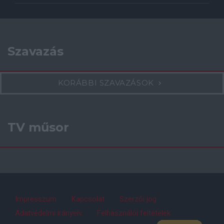
Szavazás
KORÁBBI SZAVAZÁSOK
TV műsor
Impresszum
Kapcsolat
Szerzői jog
Adatvédelmi irányelv
Felhasználói feltételek