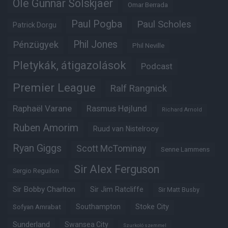
Ole Gunnar Solskjaer
Omar Berrada
Paul Pogba
Paul Scholes
Patrick Dorgu
Phil Jones
Pénzügyek
Phil Neville
Pletykák, átigazolások
Podcast
Premier League
Ralf Rangnick
Raphaël Varane
Rasmus Højlund
Richard Arnold
Ruben Amorim
Ruud van Nistelrooy
Ryan Giggs
Scott McTominay
Senne Lammens
Sir Alex Ferguson
Sergio Reguilon
Sir Bobby Charlton
Sir Jim Ratcliffe
Sir Matt Busby
Southampton
Stoke City
Sofyan Amrabat
Sunderland
Swansea City
Szurkoló szemmel