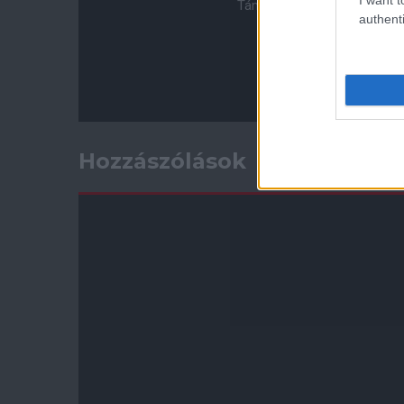
Támogasd adományoddal a 
authenti
Hozzászólások