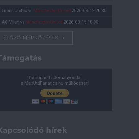
Leeds United
vs
Manchester United
2026-08-12 20:30
AC Milan
vs
Manchester United
2026-08-15 18:00
ELŐZŐ MÉRKŐZÉSEK
Támogatás
Támogasd adományoddal
a ManUtdFanatics.hu működését!
Kapcsolódó hírek