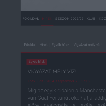
FŐOLDAL
HÍREK
SZEZON 2025/26
KLUB
KÖZ
Főoldal
Hírek
Egyéb hírek
Vigyázat mély víz!
Egyéb hírek
VIGYÁZAT MÉLY VÍZ!
Tóth Judit
•
2014. szeptember. 26. 17:15
Míg az egyik oldalon a Manchester
van Gaal Fortunát okolhatja, add
elõre nyalogatja a szája szé