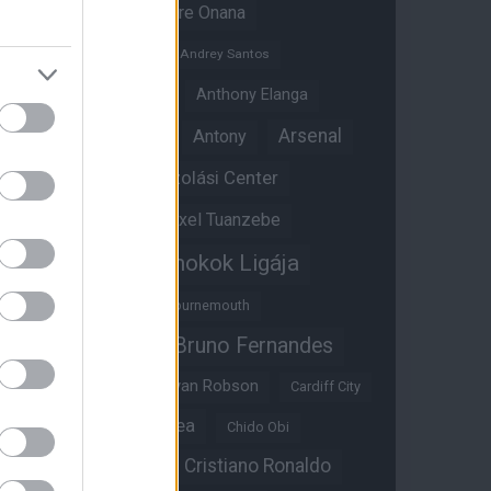
Amad Diallo
Andre Onana
Andreas Pereira
Andrey Santos
Angol válogatott
Anthony Elanga
Anthony Martial
Arsenal
Antony
Átigazolási Center
Aston Villa
Átigazolások
Axel Tuanzebe
Bajnokok Ligája
Ayden Heaven
Benjamin Sesko
Bournemouth
Bruno Fernandes
Brandon Williams
Bryan Mbeumo
Bryan Robson
Cardiff City
Casemiro
Chelsea
Chido Obi
Christian Eriksen
Cristiano Ronaldo