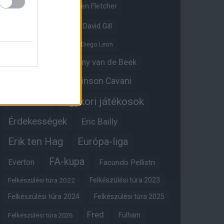
Crystal Palace
Darren Fletcher
David De Gea
David Gill
Dean Henderson
Diego Leon
Diogo Dalot
Donny van de Beek
Edinson Cavani
Ed Woodward
Egykori játékosok
Edzői stáb
Érdekességek
Eric Bailly
Erik ten Hag
Európa-liga
FA-kupa
Everton
Facundo Pellistri
Felkészülési túra 2022
Felkészülési túra 2023
Felkészülési túra 2024
Felkészülési túra 2025
Fred
Fulham
Felkészülési túra 2026