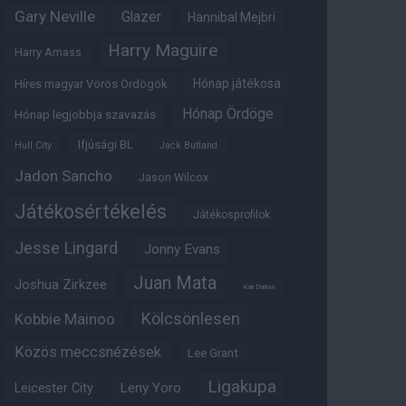
Gary Neville
Glazer
Hannibal Mejbri
Harry Maguire
Harry Amass
Hónap játékosa
Híres magyar Vörös Ördögök
Hónap Ördöge
Hónap legjobbja szavazás
Ifjúsági BL
Hull City
Jack Butland
Jadon Sancho
Jason Wilcox
Játékosértékelés
Játékosprofilok
Jesse Lingard
Jonny Evans
Juan Mata
Joshua Zirkzee
Karl Darlow
Kölcsönlesen
Kobbie Mainoo
Közös meccsnézések
Lee Grant
Ligakupa
Leny Yoro
Leicester City