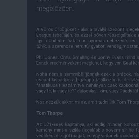
megelõzõen.
A Vörös Ördögöket - akik a tavalyi szezont megelõ
League tabelláján, és ezzel bõven rászolgáltak a r
Így a Unitedre hatalmas nyomás nehezedik, és 
tûnik, a szerencse nem túl gyakori vendég mostan
Phil Jones, Chris Smalling és Jonny Evans mind sé
Ennek eredményeként meglehet, hogy van Gaal kényt
Noha nem a semmibõl jönnek ezek a srácok, han
csapat kispadján a Ligakupa találkozón is, de ta
fanatikusait leszámítva, néhányan csak kapkodnák 
vagy te, ki vagy te?" dalocska, Tom, vagy Paddy lát
Nos nézzük akkor, mi az, amit tudni illik Tom Thor
Tom Thorpe
Az U21-esek kapitánya, aki eddig minden koroszt
kemény mint a szikla (legalábbis sosem sír ha fe
védõként érzi jól magát, és egy védõnek minden s