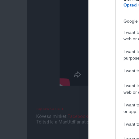
Opted 
Google 
I want t
web or d
I want t
purpose
I want 
I want t
web or d
I want t
squawka.com
or app.
Kövess minket
Facebookon
,
Instagramon
és
YouT
Töltsd le a ManUtdFanatics.hu mobil applikációt
An
I want t
I want t