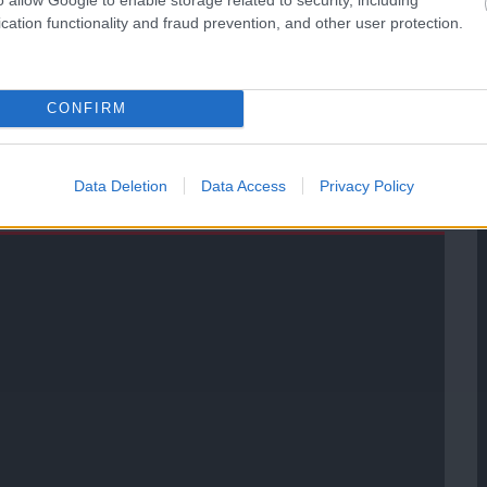
ManUtdFanatics.hu működését!
cation functionality and fraud prevention, and other user protection.
CONFIRM
Data Deletion
Data Access
Privacy Policy