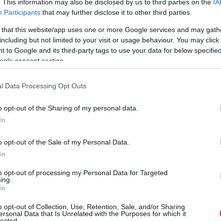
ellett megfelelnie. Jól bánik a labdával, passzai és
. This information may also be disclosed by us to third parties on the
IA
hetõ volt a labdatartás és más területeken, hogy több
Participants
that may further disclose it to other third parties.
 that this website/app uses one or more Google services and may gath
z elsõ csapatban, bár hogy olyan kemény védõ legyen, mint
including but not limited to your visit or usage behaviour. You may click 
 mindenképp)
 to Google and its third-party tags to use your data for below specifi
ogle consent section.
l Data Processing Opt Outs
Manchester Unitedhez a Ballyclare Coltstól igazolt három
o opt-out of the Sharing of my personal data.
In
o opt-out of the Sale of my Personal Data.
lem szívében is bizonyított tavaly, miután a klub ifjúsági
(Hogy ez jó vagy rossz ómen? Kiderül holnap délután.) A
In
zzel biztosítva helyét a bajnoki elõdöntõben, ahol Paddy a
an megszerezve a gyõzelmet. Bár az alacsonyabb játékosok
to opt-out of processing my Personal Data for Targeted
ontrúgásai, és akkor sincs megilletõdve, ha távolról kell
ing.
In
o opt-out of Collection, Use, Retention, Sale, and/or Sharing
ersonal Data that Is Unrelated with the Purposes for which it
lected.