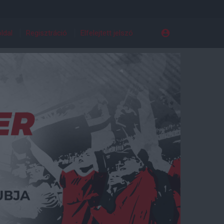
ldal
Regisztráció
Elfelejtett jelszó