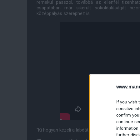
remekül passzol, továbbá az ellenfél tizenhat
csapatában már sikerült sokoldalúságát bizo
középpályás szerephez is.
www.manut
If you wish 
sensitive in
confirm you
continue se
information 
"Ki hogyan kezeli a labdát edzésen, abból tudom e
further disc