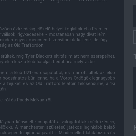
zõen évtizedekig elõkelõ helyet foglaltak el a Premier
iválisok irigykedéseire - mostanában nagy divat leírni.
minden egyes meccsen bizonyítaniuk kellene, de úgy
ság az Old Traffordon.
rültek, míg Tyler Blackett eltiltás miatt nem szerepelhet.
elen lesz a klub fiataljait bedobni a mély vízbe.
em a klub U21-es csapatából, és már ott ültek az elsõ
lán bocsánatos bûn lenne, ha a Vörös Ördögök legnagyobb
a fejüket, és az Old Trafford lelátóin felcsendülne, a "Ki
tán.
pe-ról és Paddy McNair-rõl.
ályban képviselte csapatát a válogatottak mérkõzésein,
llökik). A manchesteri születésû játékos leginkább belsõ
zükséges tulajdonságával bír. Mindemellett labdabiztos és