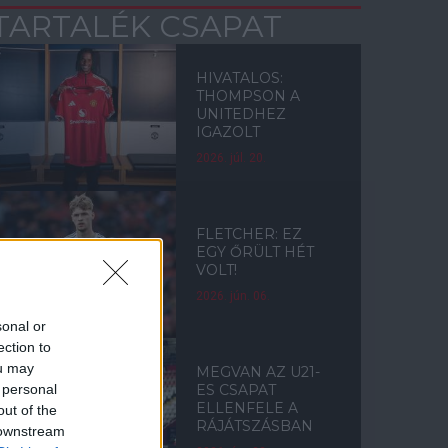
TARTALÉK CSAPAT
HIVATALOS:
THOMPSON A
UNITEDHEZ
IGAZOLT
2026. júl. 20.
FLETCHER: EZ
EGY ŐRÜLT HÉT
VOLT!
2026. jún. 06.
sonal or
ection to
ou may
MEGVAN AZ U21-
 personal
ES CSAPAT
ELLENFELE A
out of the
RÁJÁTSZÁSBAN
 downstream