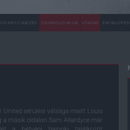
ÖS MECCSNÉZÉS
SZURKOLÓI KLUB
UTAZÁS
ENCIKLOPÉD
 United sérülési válsága miatt Louis
ig a másik oldalon Sam Allardyce már
lét a hétvégi bajnoki találkozót