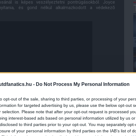
osánál is képes veszélyeztetni pontrúgásokból. Joyce
nyítania, és gond nélkül alkalmazkodott a védekezõ
dfanatics.hu -
Do Not Process My Personal Information
to opt-out of the sale, sharing to third parties, or processing of your per
formation for targeted advertising by us, please use the below opt-out s
r selection. Please note that after your opt-out request is processed y
eing interest-based ads based on personal information utilized by us or
disclosed to third parties prior to your opt-out. You may separately opt-
ldönteni, ki hol szerepelhet" - magyarázta Joyce.
losure of your personal information by third parties on the IAB’s list of