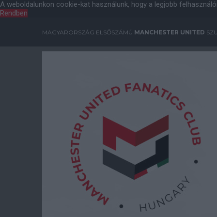
A weboldalunkon cookie-kat használunk, hogy a legjobb felhasználó
Rendben
MAGYARORSZÁG ELSŐSZÁMÚ
MANCHESTER UNITED
SZU