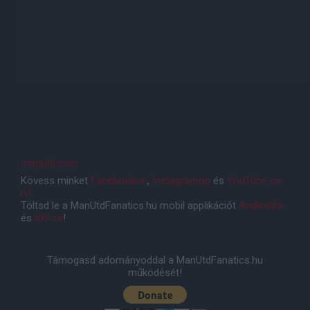
manutd.com
Kövess minket
Facebookon
,
Instagramon
és
YouTube-on
is!
Töltsd le a ManUtdFanatics.hu mobil applikációt
Androidra
és
iOS-re
!
Támogasd adományoddal a ManUtdFanatics.hu
működését!