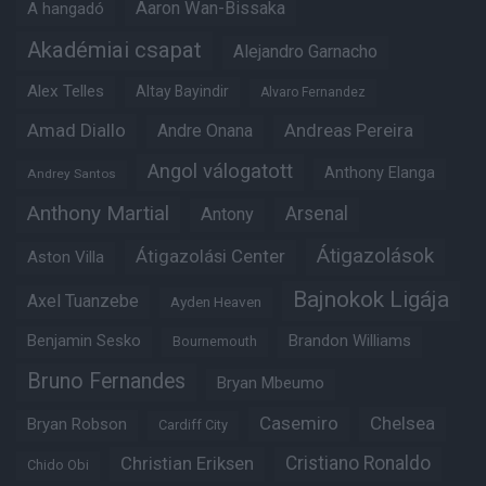
Aaron Wan-Bissaka
A hangadó
Akadémiai csapat
Alejandro Garnacho
Alex Telles
Altay Bayindir
Alvaro Fernandez
Amad Diallo
Andre Onana
Andreas Pereira
Angol válogatott
Anthony Elanga
Andrey Santos
Anthony Martial
Arsenal
Antony
Átigazolások
Átigazolási Center
Aston Villa
Bajnokok Ligája
Axel Tuanzebe
Ayden Heaven
Benjamin Sesko
Brandon Williams
Bournemouth
Bruno Fernandes
Bryan Mbeumo
Casemiro
Chelsea
Bryan Robson
Cardiff City
Christian Eriksen
Cristiano Ronaldo
Chido Obi