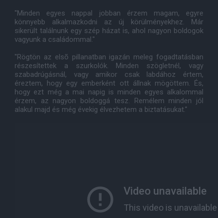
"Minden egyes nappal jobban érzem magam, egyre
könnyebb alkalmazkodni az új körülményekhez. Már
sikerült találnunk egy szép házat is, ahol nagyon boldogok
vagyunk a családommal."
"Rögtön az elsõ pillanatban igazán meleg fogadtatásban
részesítettek a szurkolók. Minden szögletnél, vagy
szabadrúgásnál, vagy amikor csak labdához értem,
éreztem, hogy egy emberként ott állnak mögöttem. És,
hogy ezt még a mai napig is minden egyes alkalommal
érzem, az nagyon boldoggá tesz. Remélem minden jól
alakul majd és még évekig élvezhetem a biztatásukat."