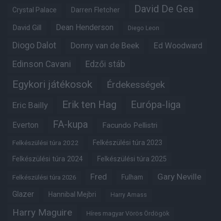
David De Gea
Crystal Palace
Darren Fletcher
Dean Henderson
David Gill
Diego Leon
Diogo Dalot
Donny van de Beek
Ed Woodward
Edinson Cavani
Edzői stáb
Egykori játékosok
Érdekességek
Erik ten Hag
Európa-liga
Eric Bailly
FA-kupa
Everton
Facundo Pellistri
Felkészülési túra 2022
Felkészülési túra 2023
Felkészülési túra 2024
Felkészülési túra 2025
Fred
Gary Neville
Fulham
Felkészülési túra 2026
Glazer
Hannibal Mejbri
Harry Amass
Harry Maguire
Híres magyar Vörös Ördögök