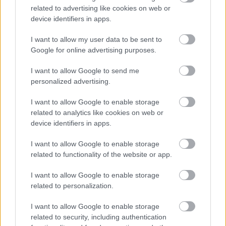
related to advertising like cookies on web or
device identifiers in apps.
Meccs Center
I want to allow my user data to be sent to
Google for online advertising purposes.
Paris Saint-Germain
vs
I want to allow Google to send me
personalized advertising.
Manchester United
I want to allow Google to enable storage
Felkészülési szezon 4. mérkőzés
related to analytics like cookies on web or
Nya Ullevi, Göteborg
2026-08-08 17:00
device identifiers in apps.
I want to allow Google to enable storage
related to functionality of the website or app.
Leeds United
vs
Manchester United
2026-08-12 20:30
I want to allow Google to enable storage
AC Milan
vs
Manchester United
2026-08-15 18:00
related to personalization.
I want to allow Google to enable storage
ELŐZŐ MÉRKŐZÉSEK
related to security, including authentication