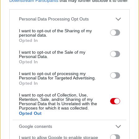
Downstream Participants
that may further disclose it to other
third parties.
Please note that this website/app uses one or more Google
Personal Data Processing Opt Outs
services and may gather and store information including but
not limited to your visit or usage behaviour. You may click to
I want to opt-out of the Sharing of my
personal data.
grant or deny consent to Google and its third-party tags to
Opted In
use your data for below specified purposes in below Google
consent section.
I want to opt-out of the Sale of my
Personal Data.
Opted In
I want to opt-out of processing my
Personal Data for Targeted Advertising.
Opted In
I want to opt-out of Collection, Use,
Retention, Sale, and/or Sharing of my
Personal Data that Is Unrelated with the
Purposes for which it was collected.
Opted Out
Google consents
I want to allow Google to enable storage