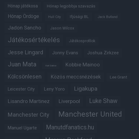
Hónap játékosa
Hónap legjobbja szavazás
Hónap Ördöge
Ifjúsági BL
Hull City
Jack Butland
Jadon Sancho
Jason Wilcox
Játékosértékelés
Játékosprofilok
Jesse Lingard
Jonny Evans
Joshua Zirkzee
Juan Mata
Kobbie Mainoo
Karl Darlow
Kölcsönlesen
Közös meccsnézések
Lee Grant
Ligakupa
Leny Yoro
Leicester City
Luke Shaw
Lisandro Martinez
Liverpool
Manchester United
Manchester City
Manutdfanatics.hu
Manuel Ugarte