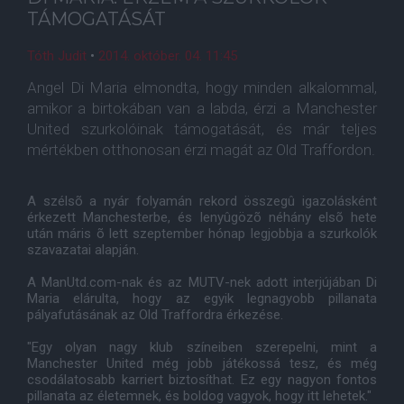
TÁMOGATÁSÁT
Tóth Judit
•
2014. október. 04. 11:45
Angel Di Maria elmondta, hogy minden alkalommal,
amikor a birtokában van a labda, érzi a Manchester
United szurkolóinak támogatását, és már teljes
mértékben otthonosan érzi magát az Old Traffordon.
A szélsõ a nyár folyamán rekord összegû igazolásként
érkezett Manchesterbe, és lenyûgözõ néhány elsõ hete
után máris õ lett szeptember hónap legjobbja a szurkolók
szavazatai alapján.
A ManUtd.com-nak és az MUTV-nek adott interjújában Di
Maria elárulta, hogy az egyik legnagyobb pillanata
pályafutásának az Old Traffordra érkezése.
"Egy olyan nagy klub színeiben szerepelni, mint a
Manchester United még jobb játékossá tesz, és még
csodálatosabb karriert biztosíthat. Ez egy nagyon fontos
pillanata az életemnek, és boldog vagyok, hogy itt lehetek."