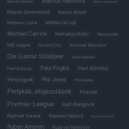
Marcus Rashford
Marcel Sabitzer
Martin Dubravka
Mason Greenwood
Mason Mount
Matheus Cunha
Matthijs de Ligt
Michael Carrick
Nemanja Matic
Newcastle
Női csapat
Noussair Mazraoui
Norwich City
Ole Gunnar Solskjaer
Omar Berrada
Paul Pogba
Paul Scholes
Patrick Dorgu
Phil Jones
Pénzügyek
Phil Neville
Pletykák, átigazolások
Podcast
Premier League
Ralf Rangnick
Raphaël Varane
Rasmus Højlund
Richard Arnold
Ruben Amorim
Ruud van Nistelrooy