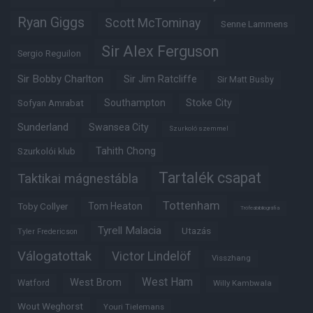
Ryan Giggs
Scott McTominay
Senne Lammens
Sir Alex Ferguson
Sergio Reguilon
Sir Bobby Charlton
Sir Jim Ratcliffe
Sir Matt Busby
Southampton
Stoke City
Sofyan Amrabat
Sunderland
Swansea City
Szurkoló szemmel
Tahith Chong
Szurkolói klub
Tartalék csapat
Taktikai mágnestábla
Tottenham
Tom Heaton
Toby Collyer
Trófeabibliográfia
Tyrell Malacia
Utazás
Tyler Fredericson
Válogatottak
Victor Lindelöf
Visszhang
West Ham
West Brom
Watford
Willy Kambwala
Wout Weghorst
Youri Tielemans