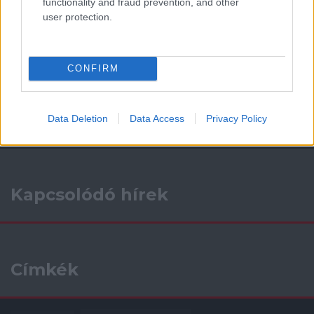
functionality and fraud prevention, and other
user protection.
Támogatás
CONFIRM
Támogasd adományoddal
a ManUtdFanatics.hu működését!
Data Deletion
Data Access
Privacy Policy
Kapcsolódó hírek
Címkék