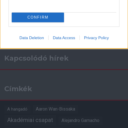
Támogasd adományoddal
a ManUtdFanatics.hu működését!
CONFIRM
Data Deletion
Data Access
Privacy Policy
Kapcsolódó hírek
Címkék
Aaron Wan-Bissaka
A hangadó
Akadémiai csapat
Alejandro Garnacho