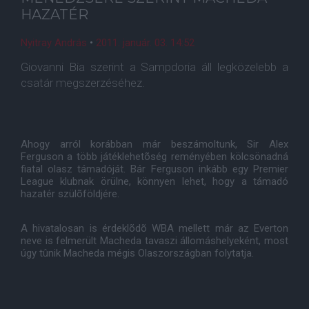
HAZATÉR
Nyitray András
•
2011. január. 03. 14:52
Giovanni Bia szerint a Sampdoria áll legközelebb a
csatár megszerzéséhez.
Ahogy arról korábban már beszámoltunk, Sir Alex
Ferguson a több játéklehetõség reményében kölcsönadná
fiatal olasz támadóját. Bár Ferguson inkább egy Premier
League klubnak örülne, könnyen lehet, hogy a támadó
hazatér szülõföldjére.
A hivatalosan is érdeklõdõ WBA mellett már az Everton
neve is felmerült Macheda tavaszi állomáshelyeként, most
úgy tûnik Macheda mégis Olaszországban folytatja.