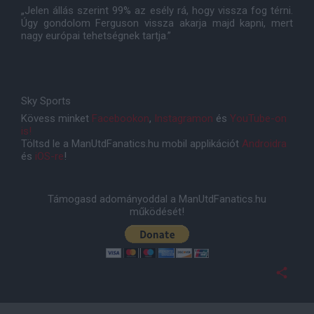
„Jelen állás szerint 99% az esély rá, hogy vissza fog térni.
Úgy gondolom Ferguson vissza akarja majd kapni, mert
nagy európai tehetségnek tartja.”
Sky Sports
Kövess minket
Facebookon
,
Instagramon
és
YouTube-on
is!
Töltsd le a ManUtdFanatics.hu mobil applikációt
Androidra
és
iOS-re
!
Támogasd adományoddal a ManUtdFanatics.hu
működését!