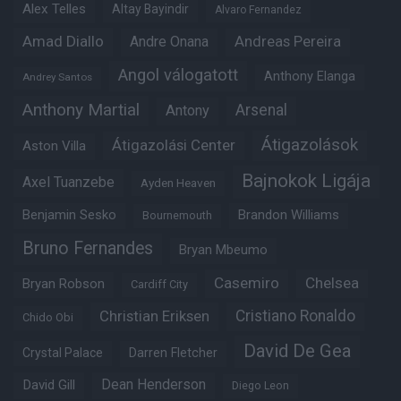
Alex Telles
Altay Bayindir
Alvaro Fernandez
Amad Diallo
Andre Onana
Andreas Pereira
Angol válogatott
Anthony Elanga
Andrey Santos
Anthony Martial
Arsenal
Antony
Átigazolások
Átigazolási Center
Aston Villa
Bajnokok Ligája
Axel Tuanzebe
Ayden Heaven
Benjamin Sesko
Brandon Williams
Bournemouth
Bruno Fernandes
Bryan Mbeumo
Casemiro
Chelsea
Bryan Robson
Cardiff City
Christian Eriksen
Cristiano Ronaldo
Chido Obi
David De Gea
Crystal Palace
Darren Fletcher
Dean Henderson
David Gill
Diego Leon