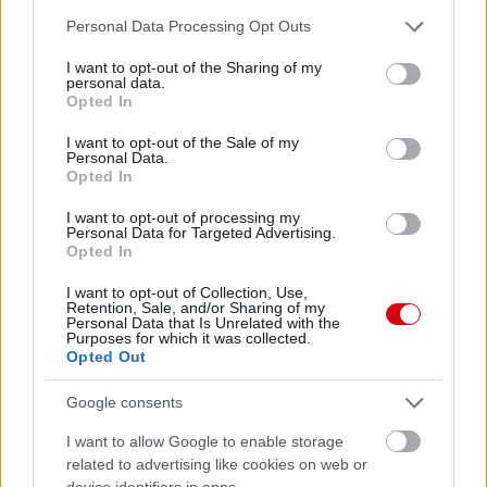
Please note that this website/app uses one or more Google
Personal Data Processing Opt Outs
services and may gather and store information including but
not limited to your visit or usage behaviour. You may click to
I want to opt-out of the Sharing of my
personal data.
grant or deny consent to Google and its third-party tags to
Opted In
use your data for below specified purposes in below Google
consent section.
I want to opt-out of the Sale of my
Personal Data.
Opted In
I want to opt-out of processing my
Personal Data for Targeted Advertising.
Opted In
I want to opt-out of Collection, Use,
Retention, Sale, and/or Sharing of my
Personal Data that Is Unrelated with the
Purposes for which it was collected.
Opted Out
Google consents
I want to allow Google to enable storage
Meccs Center
related to advertising like cookies on web or
device identifiers in apps.