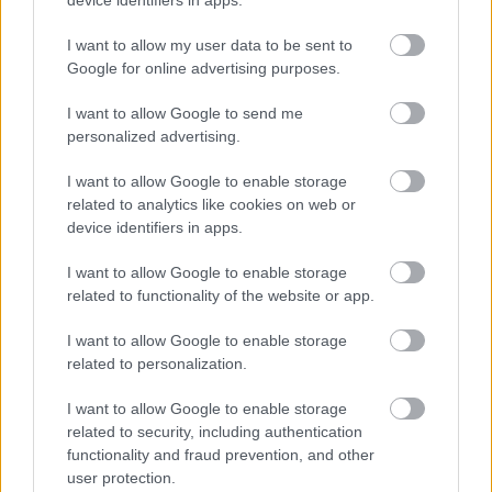
Paris Saint-Germain
vs
I want to allow my user data to be sent to
Google for online advertising purposes.
Manchester United
I want to allow Google to send me
Felkészülési szezon 4. mérkőzés
personalized advertising.
Nya Ullevi, Göteborg
2026-08-08 17:00
I want to allow Google to enable storage
related to analytics like cookies on web or
0 nap 3 óra 31 perc 36 másodperc
device identifiers in apps.
I want to allow Google to enable storage
Leeds United
vs
Manchester United
2026-08-12 20:30
related to functionality of the website or app.
AC Milan
vs
Manchester United
2026-08-15 18:00
I want to allow Google to enable storage
related to personalization.
ELŐZŐ MÉRKŐZÉSEK
I want to allow Google to enable storage
related to security, including authentication
Támogatás
functionality and fraud prevention, and other
user protection.