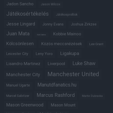
Jadon Sancho
Jason Wilcox
Játékosértékelés
Játékosprofilok
Jesse Lingard
Jonny Evans
Joshua Zirkzee
Juan Mata
Kobbie Mainoo
Karl Darlow
Kölcsönlesen
Közös meccsnézések
Lee Grant
Ligakupa
Leny Yoro
Leicester City
Luke Shaw
Lisandro Martinez
Liverpool
Manchester United
Manchester City
Manutdfanatics.hu
Manuel Ugarte
Marcus Rashford
Marcel Sabitzer
Martin Dubravka
Mason Greenwood
Mason Mount