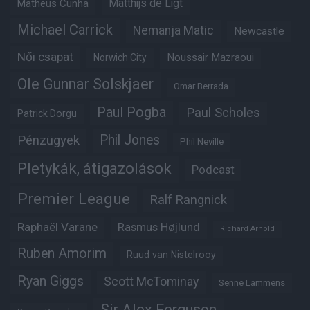
Matheus Cunha
Matthijs de Ligt
Michael Carrick
Nemanja Matic
Newcastle
Női csapat
Noussair Mazraoui
Norwich City
Ole Gunnar Solskjaer
Omar Berrada
Paul Pogba
Paul Scholes
Patrick Dorgu
Phil Jones
Pénzügyek
Phil Neville
Pletykák, átigazolások
Podcast
Premier League
Ralf Rangnick
Raphaël Varane
Rasmus Højlund
Richard Arnold
Ruben Amorim
Ruud van Nistelrooy
Ryan Giggs
Scott McTominay
Senne Lammens
Sir Alex Ferguson