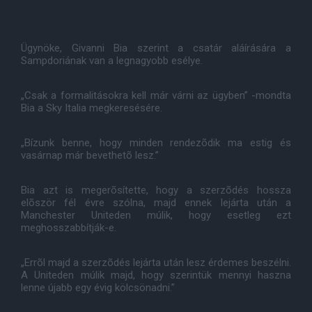
Ügynöke, Givanni Bia szerint a csatár aláírására a
Sampdoriának van a legnagyobb esélye.
„Csak a formalitásokra kell már várni az ügyben” -mondta
Bia a Sky Italia megkeresésére.
„Bízunk benne, hogy minden rendezõdik ma estig és
vasárnap már bevethetõ lesz.”
Bia azt is megerõsítette, hogy a szerzõdés hossza
elõször fél évre szólna, majd ennek lejárta után a
Manchester Uniteden múlik, hogy esetleg ezt
meghosszabbítják-e.
„Errõl majd a szerzõdés lejárta után lesz érdemes beszélni.
A Uniteden múlik majd, hogy szerintük mennyi haszna
lenne újabb egy évig kölcsönadni.”