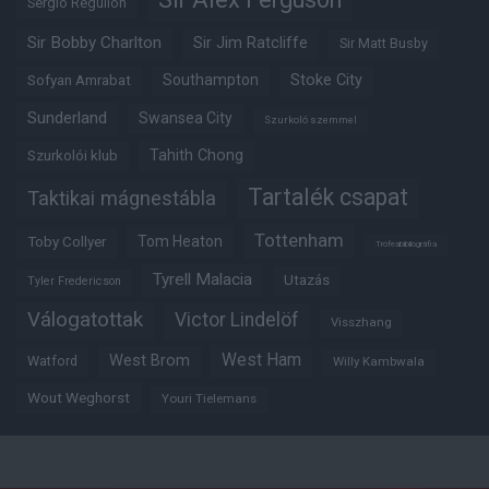
Sergio Reguilon
Sir Bobby Charlton
Sir Jim Ratcliffe
Sir Matt Busby
Southampton
Stoke City
Sofyan Amrabat
Sunderland
Swansea City
Szurkoló szemmel
Tahith Chong
Szurkolói klub
Tartalék csapat
Taktikai mágnestábla
Tottenham
Tom Heaton
Toby Collyer
Trófeabibliográfia
Tyrell Malacia
Utazás
Tyler Fredericson
Válogatottak
Victor Lindelöf
Visszhang
West Ham
West Brom
Watford
Willy Kambwala
Wout Weghorst
Youri Tielemans