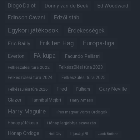
Diogo Dalot
Donny van de Beek
Ed Woodward
Edinson Cavani
Edzői stáb
Egykori játékosok
Érdekességek
Erik ten Hag
Európa-liga
Eric Bailly
FA-kupa
Everton
Facundo Pellistri
Felkészülési túra 2022
Felkészülési túra 2023
Felkészülési túra 2024
Felkészülési túra 2025
Fred
Gary Neville
Fulham
Felkészülési túra 2026
Glazer
Hannibal Mejbri
Harry Amass
Harry Maguire
Híres magyar Vörös Ördögök
Hónap játékosa
Hónap legjobbja szavazás
Hónap Ördöge
Ifjúsági BL
Hull City
Jack Butland