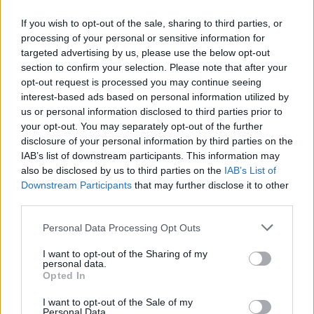
If you wish to opt-out of the sale, sharing to third parties, or
processing of your personal or sensitive information for
targeted advertising by us, please use the below opt-out
section to confirm your selection. Please note that after your
opt-out request is processed you may continue seeing
interest-based ads based on personal information utilized by
us or personal information disclosed to third parties prior to
your opt-out. You may separately opt-out of the further
disclosure of your personal information by third parties on the
IAB’s list of downstream participants. This information may
also be disclosed by us to third parties on the
IAB’s List of
Downstream Participants
that may further disclose it to other
Meccs Center
third parties.
Please note that this website/app uses one or more Google
Personal Data Processing Opt Outs
services and may gather and store information including but
Paris Saint-Germain
vs
not limited to your visit or usage behaviour. You may click to
I want to opt-out of the Sharing of my
personal data.
grant or deny consent to Google and its third-party tags to
Manchester United
Opted In
use your data for below specified purposes in below Google
consent section.
Felkészülési szezon 4. mérkőzés
I want to opt-out of the Sale of my
Nya Ullevi, Göteborg
Personal Data.