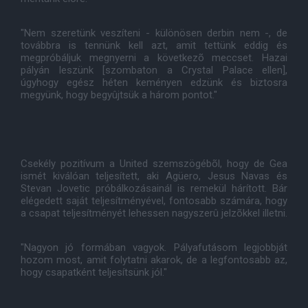
"Nem szeretünk veszíteni - különösen derbin nem -, de
továbbra is tennünk kell azt, amit tettünk eddig és
megpróbáljuk megnyerni a következõ meccset. Hazai
pályán leszünk [szombaton a Crystal Palace ellen],
úgyhogy egész héten keményen edzünk és biztosra
megyünk, hogy begyûjtsük a három pontot."
Csekély pozitívum a United szemszögébõl, hogy de Gea
ismét kiválóan teljesített, aki Agüero, Jesus Navas és
Stevan Jovetic próbálkozásainál is remekül hárított. Bár
elégedett saját teljesítményével, fontosabb számára, hogy
a csapat teljesítményét lehessen nagyszerû jelzõkkel illetni.
"Nagyon jó formában vagyok. Pályafutásom legjobbját
hozom most, amit folytatni akarok, de a legfontosabb az,
hogy csapatként teljesítsünk jól."