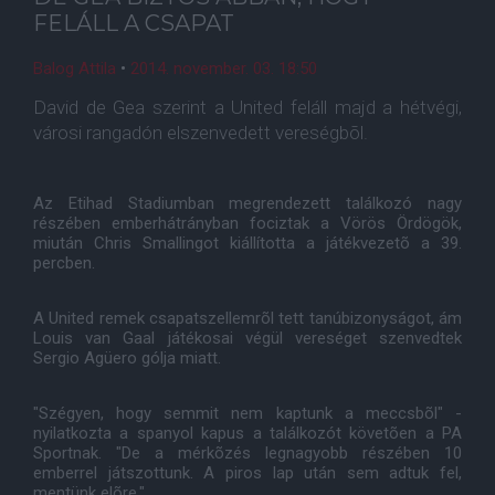
FELÁLL A CSAPAT
Balog Attila
•
2014. november. 03. 18:50
David de Gea szerint a United feláll majd a hétvégi,
városi rangadón elszenvedett vereségbõl.
Az Etihad Stadiumban megrendezett találkozó nagy
részében emberhátrányban fociztak a Vörös Ördögök,
miután Chris Smallingot kiállította a játékvezetõ a 39.
percben.
A United remek csapatszellemrõl tett tanúbizonyságot, ám
Louis van Gaal játékosai végül vereséget szenvedtek
Sergio Agüero gólja miatt.
"Szégyen, hogy semmit nem kaptunk a meccsbõl" -
nyilatkozta a spanyol kapus a találkozót követõen a PA
Sportnak. "De a mérkõzés legnagyobb részében 10
emberrel játszottunk. A piros lap után sem adtuk fel,
mentünk elõre."