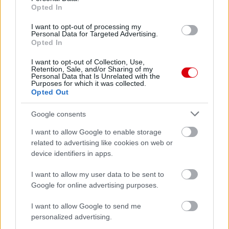
Opted In
2026-08-08 17:00
I want to opt-out of processing my
Personal Data for Targeted Advertising.
Opted In
Leeds United
vs
Manchester United
2026-08-12 20:30
I want to opt-out of Collection, Use,
Retention, Sale, and/or Sharing of my
AC Milan
vs
Manchester United
2026-08-15 18:00
Personal Data that Is Unrelated with the
Purposes for which it was collected.
Opted Out
ELŐZŐ MÉRKŐZÉSEK
Google consents
Támogatás
I want to allow Google to enable storage
related to advertising like cookies on web or
device identifiers in apps.
Támogasd adományoddal
I want to allow my user data to be sent to
a ManUtdFanatics.hu működését!
Google for online advertising purposes.
I want to allow Google to send me
personalized advertising.