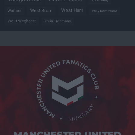
Visszhang
West Ham
West Brom
Watford
Willy Kambwala
Wout Weghorst
Youri Tielemans