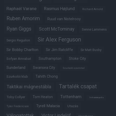
Raphaël Varane
Rasmus Højlund
Richard Arnold
Ruben Amorim
Ruud van Nistelrooy
Ryan Giggs
Scott McTominay
Senne Lammens
Sir Alex Ferguson
Sergio Reguilon
Sir Bobby Charlton
Sir Jim Ratcliffe
Sir Matt Busby
Southampton
Stoke City
Sofyan Amrabat
Sunderland
Swansea City
Szurkoló szemmel
Tahith Chong
Szurkolói klub
Tartalék csapat
Taktikai mágnestábla
Tottenham
Tom Heaton
Toby Collyer
Trófeabibliográfia
Tyrell Malacia
Utazás
Tyler Fredericson
Válogatottak
Victor Lindelöf