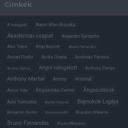
Címkék
Aaron Wan-Bissaka
A hangadó
Akadémiai csapat
Alejandro Garnacho
Alex Telles
Altay Bayindir
Alvaro Fernandez
Amad Diallo
Andre Onana
Andreas Pereira
Angol válogatott
Anthony Elanga
Andrey Santos
Anthony Martial
Arsenal
Antony
Átigazolások
Átigazolási Center
Aston Villa
Bajnokok Ligája
Axel Tuanzebe
Ayden Heaven
Benjamin Sesko
Brandon Williams
Bournemouth
Bruno Fernandes
Bryan Mbeumo