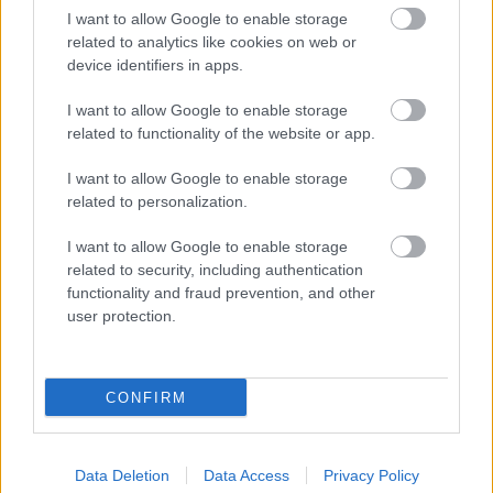
I want to allow Google to enable storage
related to analytics like cookies on web or
Kapcsolódó hírek
device identifiers in apps.
I want to allow Google to enable storage
DAVID DE GEA
related to functionality of the website or app.
I want to allow Google to enable storage
related to personalization.
DE GEA: CARRICK CSODÁS
I want to allow Google to enable storage
MUNKÁT VÉGEZ
related to security, including authentication
functionality and fraud prevention, and other
user protection.
CONFIRM
DE GEA TÁMOGATÓ
ÜZENETE AZ ARSENAL
MECCS ELŐTT
Data Deletion
Data Access
Privacy Policy