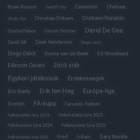
Casemiro
Chelsea
Bryan Robson
Cardiff City
Christian Eriksen
Cristiano Ronaldo
Chido Obi
David De Gea
Crystal Palace
Darren Fletcher
Dean Henderson
David Gill
Diego Leon
Diogo Dalot
Donny van de Beek
Ed Woodward
Edinson Cavani
Edzői stáb
Egykori játékosok
Érdekességek
Erik ten Hag
Európa-liga
Eric Bailly
FA-kupa
Everton
Facundo Pellistri
Felkészülési túra 2022
Felkészülési túra 2023
Felkészülési túra 2024
Felkészülési túra 2025
Fred
Gary Neville
Fulham
Felkészülési túra 2026