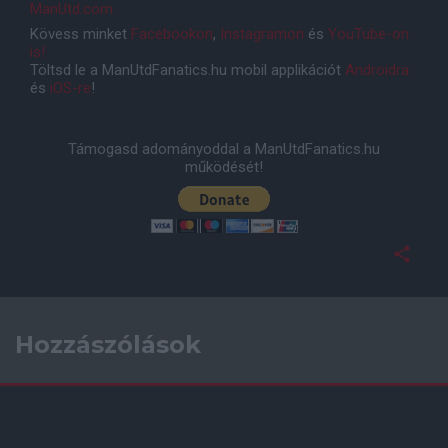
ManUtd.com
Kövess minket
Facebookon
,
Instagramon
és
YouTube-on
is!
Töltsd le a ManUtdFanatics.hu mobil applikációt
Androidra
és
iOS-re
!
Támogasd adományoddal a ManUtdFanatics.hu
működését!
Hozzászólások