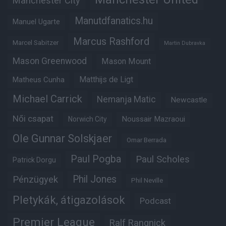
Manchester City
Manutdfanatics.hu
Manuel Ugarte
Marcus Rashford
Marcel Sabitzer
Martin Dubravka
Mason Greenwood
Mason Mount
Matheus Cunha
Matthijs de Ligt
Michael Carrick
Nemanja Matic
Newcastle
Női csapat
Noussair Mazraoui
Norwich City
Ole Gunnar Solskjaer
Omar Berrada
Paul Pogba
Paul Scholes
Patrick Dorgu
Phil Jones
Pénzügyek
Phil Neville
Pletykák, átigazolások
Podcast
Premier League
Ralf Rangnick