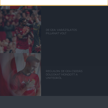
DE GEA: VARÁZSLATOS
PILLANAT VOLT
REGUILON: DE GEA CSODÁS
DOLGOKAT MONDOTT A
UNITEDRŐL