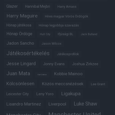
Glazer
Hannibal Mejbri
Harry Amass
Harry Maguire
Híres magyar Vörös Ördögök
Hónap játékosa
Hónap legjobbja szavazás
Hónap Ördöge
Ifjúsági BL
Hull City
Jack Butland
Jadon Sancho
Jason Wilcox
Játékosértékelés
Játékosprofilok
Jesse Lingard
Jonny Evans
Joshua Zirkzee
Juan Mata
Kobbie Mainoo
Karl Darlow
Kölcsönlesen
Közös meccsnézések
Lee Grant
Ligakupa
Leny Yoro
Leicester City
Luke Shaw
Lisandro Martinez
Liverpool
Manchester United