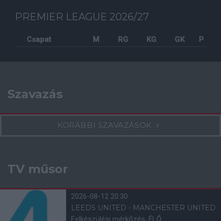
PREMIER LEAGUE 2026/27
Csapat
M
RG
KG
GK
P
Szavazás
KORÁBBI SZAVAZÁSOK
TV műsor
2026-08-12 20:30
LEEDS UNITED - MANCHESTER UNITED
Felkészülési mérkőzés, ÉLŐ