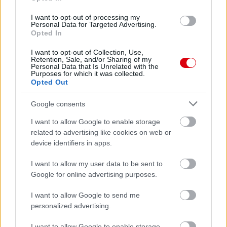
ELŐZŐ MÉRKŐZÉSEK
I want to opt-out of processing my
Personal Data for Targeted Advertising.
Opted In
Támogatás
I want to opt-out of Collection, Use,
Retention, Sale, and/or Sharing of my
Personal Data that Is Unrelated with the
Támogasd adományoddal
Purposes for which it was collected.
Opted Out
a ManUtdFanatics.hu működését!
Google consents
I want to allow Google to enable storage
related to advertising like cookies on web or
device identifiers in apps.
Kapcsolódó hírek
I want to allow my user data to be sent to
Google for online advertising purposes.
MANUTDFANATICS.HU
I want to allow Google to send me
personalized advertising.
I want to allow Google to enable storage