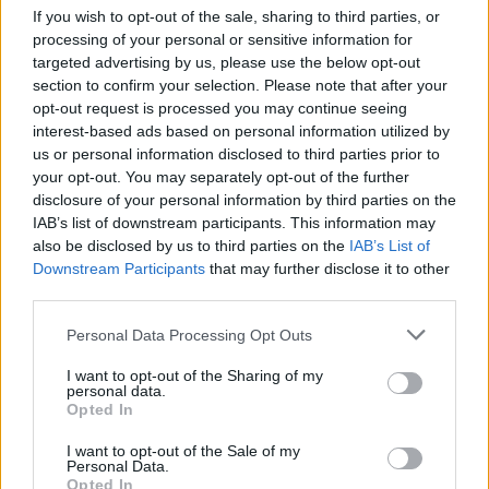
If you wish to opt-out of the sale, sharing to third parties, or
processing of your personal or sensitive information for
targeted advertising by us, please use the below opt-out
section to confirm your selection. Please note that after your
opt-out request is processed you may continue seeing
Meccs Center
interest-based ads based on personal information utilized by
us or personal information disclosed to third parties prior to
your opt-out. You may separately opt-out of the further
disclosure of your personal information by third parties on the
Leeds United
vs
Manchester
IAB’s list of downstream participants. This information may
United
also be disclosed by us to third parties on the
IAB’s List of
Downstream Participants
that may further disclose it to other
Felkészülési szezon 5. mérkőzés
third parties.
Croke Park, Dublin
2026-08-12 20:30
Please note that this website/app uses one or more Google
Personal Data Processing Opt Outs
services and may gather and store information including but
not limited to your visit or usage behaviour. You may click to
I want to opt-out of the Sharing of my
3 nap 5 óra 29 perc 37 másodperc
personal data.
grant or deny consent to Google and its third-party tags to
Opted In
use your data for below specified purposes in below Google
AC Milan
vs
Manchester United
2026-08-15 18:00
consent section.
I want to opt-out of the Sale of my
Personal Data.
Opted In