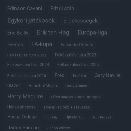
Edinson Cavani
Edzői stáb
Egykori játékosok
Érdekességek
Erik ten Hag
Európa-liga
Eric Bailly
FA-kupa
Everton
Facundo Pellistri
Felkészülési túra 2022
Felkészülési túra 2023
Felkészülési túra 2024
Felkészülési túra 2025
Fred
Gary Neville
Fulham
Felkészülési túra 2026
Glazer
Hannibal Mejbri
Harry Amass
Harry Maguire
Híres magyar Vörös Ördögök
Hónap játékosa
Hónap legjobbja szavazás
Hónap Ördöge
Ifjúsági BL
Hull City
Jack Butland
Jadon Sancho
Jason Wilcox