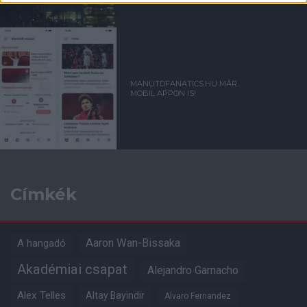
MANUTDFANATICS.HU MÁR
MOBIL APPON IS!
Címkék
Aaron Wan-Bissaka
A hangadó
Akadémiai csapat
Alejandro Garnacho
Alex Telles
Altay Bayindir
Alvaro Fernandez