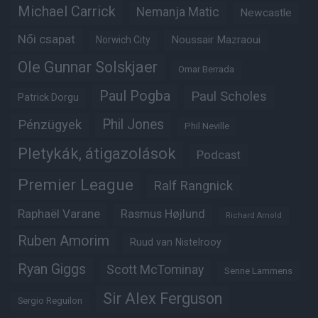
Michael Carrick
Nemanja Matic
Newcastle
Női csapat
Noussair Mazraoui
Norwich City
Ole Gunnar Solskjaer
Omar Berrada
Paul Pogba
Paul Scholes
Patrick Dorgu
Phil Jones
Pénzügyek
Phil Neville
Pletykák, átigazolások
Podcast
Premier League
Ralf Rangnick
Raphaël Varane
Rasmus Højlund
Richard Arnold
Ruben Amorim
Ruud van Nistelrooy
Ryan Giggs
Scott McTominay
Senne Lammens
Sir Alex Ferguson
Sergio Reguilon