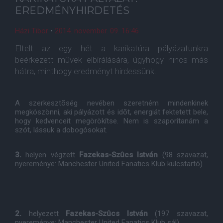
EREDMÉNYHIRDETÉS
Házi Tibor
•
2014. november. 09. 16:46
Eltelt az egy hét a karikatúra pályázatunkra
beérkezett mûvek elbírálására, úgyhogy nincs más
hátra, minthogy eredményt hirdessünk.
A szerkesztõség nevében szeretném mindenkinek
megköszönni, aki pályázott és idõt, energiát fektetett bele,
hogy kedvenceit megörökítse. Nem is szaporítanám a
szót, lássuk a dobogósokat.
3.
helyen végzett
Fazekas-Szûcs István
(98 szavazat,
nyereménye: Manchester United Fanatics Klub kulcstartó)
2.
helyezett
Fazekas-Szûcs István
(197 szavazat,
nyereménye: Manchester United Fanatics Klub sál)