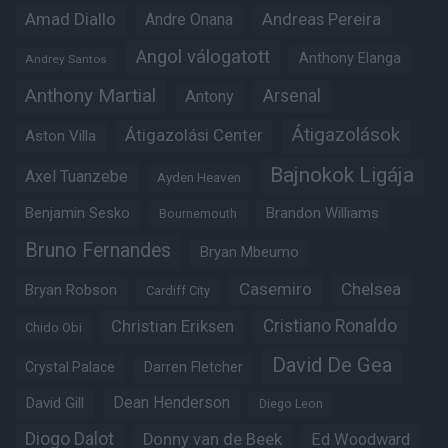
Amad Diallo
Andre Onana
Andreas Pereira
Angol válogatott
Anthony Elanga
Andrey Santos
Anthony Martial
Arsenal
Antony
Átigazolások
Átigazolási Center
Aston Villa
Bajnokok Ligája
Axel Tuanzebe
Ayden Heaven
Benjamin Sesko
Brandon Williams
Bournemouth
Bruno Fernandes
Bryan Mbeumo
Casemiro
Chelsea
Bryan Robson
Cardiff City
Christian Eriksen
Cristiano Ronaldo
Chido Obi
David De Gea
Crystal Palace
Darren Fletcher
Dean Henderson
David Gill
Diego Leon
Diogo Dalot
Donny van de Beek
Ed Woodward