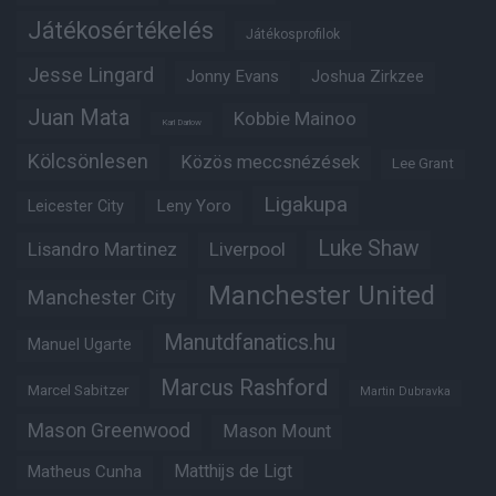
Játékosértékelés
Játékosprofilok
Jesse Lingard
Jonny Evans
Joshua Zirkzee
Juan Mata
Kobbie Mainoo
Karl Darlow
Kölcsönlesen
Közös meccsnézések
Lee Grant
Ligakupa
Leny Yoro
Leicester City
Luke Shaw
Lisandro Martinez
Liverpool
Manchester United
Manchester City
Manutdfanatics.hu
Manuel Ugarte
Marcus Rashford
Marcel Sabitzer
Martin Dubravka
Mason Greenwood
Mason Mount
Matheus Cunha
Matthijs de Ligt