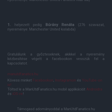
1.
helyezett pedig
Búrány Renáta
(276 szavazat,
nyereménye: Manchester United kislabda)
Gratulálunk a gyõzteseknek, akikkel a nyeremény
kézbesítése végett a facebookon vesszük fel a
kapcsolatot.
manutdfanatics.hu
Kövess minket
Facebookon
,
Instagramon
és
YouTube-on
is!
Töltsd le a ManUtdFanatics.hu mobil applikációt
Androidra
és
iOS-re
!
Támogasd adományoddal a ManUtdFanatics.hu