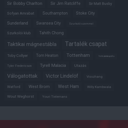
Sir Bobby Charlton
Sir Jim Ratcliffe
Sir Matt Busby
Southampton
Stoke City
Sofyan Amrabat
Sunderland
Swansea City
Szurkoló szemmel
Tahith Chong
Szurkolói klub
Tartalék csapat
Taktikai mágnestábla
Tottenham
Tom Heaton
Toby Collyer
Trófeabibliográfia
Tyrell Malacia
Utazás
Tyler Fredericson
Válogatottak
Victor Lindelöf
Visszhang
West Ham
West Brom
Watford
Willy Kambwala
Wout Weghorst
Youri Tielemans