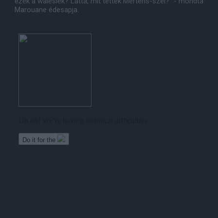
ezek a walesiek? Látta, mit tettek Mertens-szel?" - mondta
Marouane édesapja.