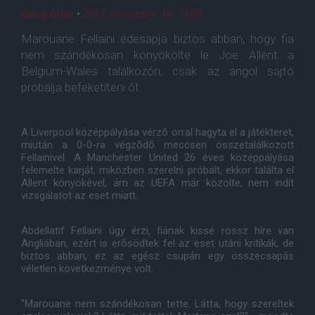
Balog Attila
•
2014. november. 18. 10:00
Marouane Fellaini édesapja biztos abban, hogy fia
nem szándékosan könyökölte le Joe Allent a
Belgium-Wales találkozón, csak az angol sajtó
próbálja befeketíteni õt.
A Liverpool középpályása vérzõ orral hagyta el a játékteret,
miután a 0-0-ra végzõdõ meccsen összetalálkozott
Fellainivel. A Manchester United 26 éves középpályása
felemelte karját, miközben szerelni próbált, ekkor találta el
Allent könyökével, ám az UEFA már közölte, nem indít
vizsgálatot az eset miatt.
Abdellatif Fellaini úgy érzi, fiának kissé rossz híre van
Angliában, ezért is erõsödtek fel az eset utáni kritikák, de
biztos abban, ez az egész csupán egy összecsapás
véletlen következménye volt.
"Marouane nem szándékosan tette. Látta, hogy szereltek