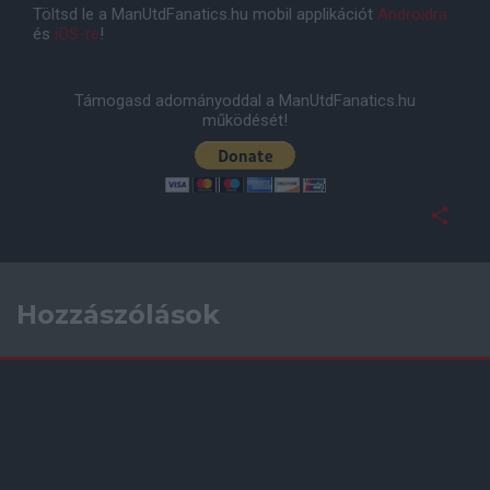
Töltsd le a ManUtdFanatics.hu mobil applikációt
Androidra
és
iOS-re
!
Támogasd adományoddal a ManUtdFanatics.hu
működését!
Hozzászólások