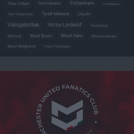
Tottenham
Tom Heaton
Toby Collyer
Trófeabibliográfia
Tyrell Malacia
Utazás
Tyler Fredericson
Válogatottak
Victor Lindelöf
Visszhang
West Ham
West Brom
Watford
Willy Kambwala
Wout Weghorst
Youri Tielemans