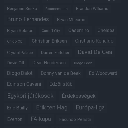
Benjamin Sesko
Brandon Williams
Bournemouth
Bruno Fernandes
Bryan Mbeumo
Casemiro
Chelsea
Bryan Robson
Cardiff City
Christian Eriksen
Cristiano Ronaldo
Chido Obi
David De Gea
Crystal Palace
Darren Fletcher
Dean Henderson
David Gill
Diego Leon
Diogo Dalot
Donny van de Beek
Ed Woodward
Edinson Cavani
Edzői stáb
Egykori játékosok
Érdekességek
Erik ten Hag
Európa-liga
Eric Bailly
FA-kupa
Everton
Facundo Pellistri