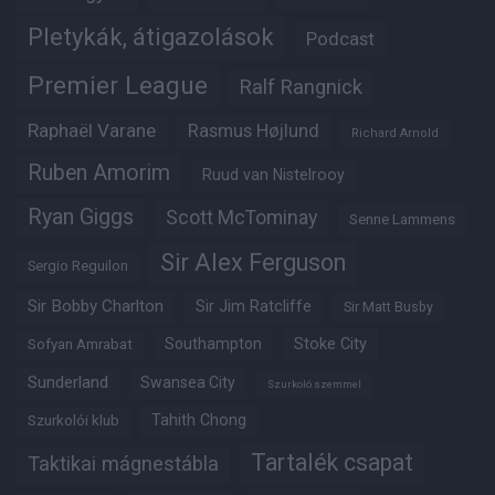
Pletykák, átigazolások
Podcast
Premier League
Ralf Rangnick
Raphaël Varane
Rasmus Højlund
Richard Arnold
Ruben Amorim
Ruud van Nistelrooy
Ryan Giggs
Scott McTominay
Senne Lammens
Sir Alex Ferguson
Sergio Reguilon
Sir Bobby Charlton
Sir Jim Ratcliffe
Sir Matt Busby
Southampton
Stoke City
Sofyan Amrabat
Sunderland
Swansea City
Szurkoló szemmel
Tahith Chong
Szurkolói klub
Tartalék csapat
Taktikai mágnestábla