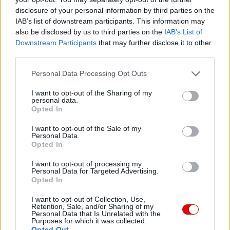
disclosure of your personal information by third parties on the
IAB’s list of downstream participants. This information may
also be disclosed by us to third parties on the
IAB’s List of
Downstream Participants
that may further disclose it to other
third parties.
Please note that this website/app uses one or more Google
Personal Data Processing Opt Outs
services and may gather and store information including but
not limited to your visit or usage behaviour. You may click to
I want to opt-out of the Sharing of my
personal data.
grant or deny consent to Google and its third-party tags to
Opted In
use your data for below specified purposes in below Google
consent section.
I want to opt-out of the Sale of my
Personal Data.
Opted In
I want to opt-out of processing my
Personal Data for Targeted Advertising.
Opted In
I want to opt-out of Collection, Use,
Retention, Sale, and/or Sharing of my
Personal Data that Is Unrelated with the
Purposes for which it was collected.
Opted Out