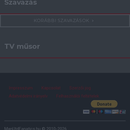
Szavazás
KORÁBBI SZAVAZÁSOK
TV műsor
Impresszum
Kapcsolat
Szerzői jog
Adatvédelmi irányelv
Felhasználói feltételek
ManUtdFanatics.hu © 2010-2026