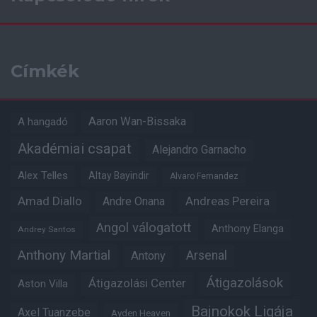
Címkék
Aaron Wan-Bissaka
A hangadó
Akadémiai csapat
Alejandro Garnacho
Alex Telles
Altay Bayindir
Alvaro Fernandez
Amad Diallo
Andre Onana
Andreas Pereira
Angol válogatott
Anthony Elanga
Andrey Santos
Anthony Martial
Arsenal
Antony
Átigazolások
Átigazolási Center
Aston Villa
Bajnokok Ligája
Axel Tuanzebe
Ayden Heaven