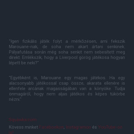
"Igen fizikális játék folyt a mérkõzésen, ami fekszik
Marouane-nak, de soha nem akart ártani senkinek.
Pályafutása során még soha senkit nem sebesített meg
direkt. Emlékszik, hogy a Liverpool görög játékosa hogyan
lépett be neki?"
"Egyébként is, Marouane egy magas játékos. Ha egy
alacsonyabb játékossal csap össze, akarata ellenére is
ellenfele arcának magasságában van a könyöke. Tudja
önmagáról, hogy nem aljas játékos és képes tükörbe
nézni."
Squawka.com
Kövess minket
Facebookon
,
Instagramon
és
YouTube-on
is!