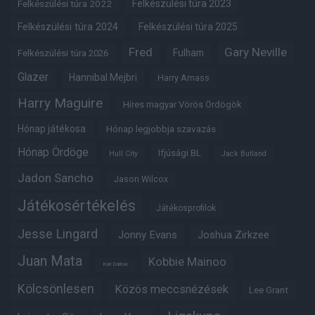
Felkészülési túra 2022
Felkészülési túra 2023
Felkészülési túra 2024
Felkészülési túra 2025
Fred
Gary Neville
Fulham
Felkészülési túra 2026
Glazer
Hannibal Mejbri
Harry Amass
Harry Maguire
Híres magyar Vörös Ördögök
Hónap játékosa
Hónap legjobbja szavazás
Hónap Ördöge
Ifjúsági BL
Hull City
Jack Butland
Jadon Sancho
Jason Wilcox
Játékosértékelés
Játékosprofilok
Jesse Lingard
Jonny Evans
Joshua Zirkzee
Juan Mata
Kobbie Mainoo
Karl Darlow
Kölcsönlesen
Közös meccsnézések
Lee Grant