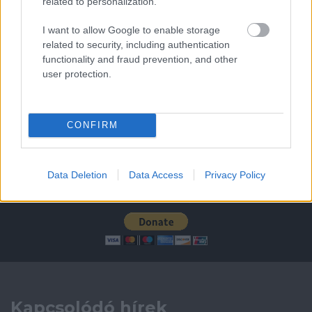
related to personalization.
I want to allow Google to enable storage
Leeds United
vs
Manchester United
2026-08-12 20:30
related to security, including authentication
AC Milan
vs
Manchester United
2026-08-15 18:00
functionality and fraud prevention, and other
user protection.
ELŐZŐ MÉRKŐZÉSEK
CONFIRM
Támogatás
Data Deletion
Data Access
Privacy Policy
Támogasd adományoddal
a ManUtdFanatics.hu működését!
Kapcsolódó hírek