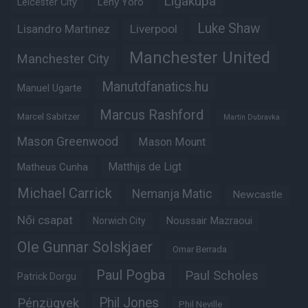
Ligakupa
Leny Yoro
Leicester City
Luke Shaw
Lisandro Martinez
Liverpool
Manchester United
Manchester City
Manutdfanatics.hu
Manuel Ugarte
Marcus Rashford
Marcel Sabitzer
Martin Dubravka
Mason Greenwood
Mason Mount
Matheus Cunha
Matthijs de Ligt
Michael Carrick
Nemanja Matic
Newcastle
Női csapat
Noussair Mazraoui
Norwich City
Ole Gunnar Solskjaer
Omar Berrada
Paul Pogba
Paul Scholes
Patrick Dorgu
Phil Jones
Pénzügyek
Phil Neville