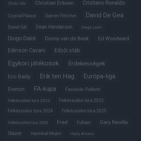
Christian Eriksen
Cristiano Ronaldo
Chido Obi
David De Gea
Crystal Palace
Darren Fletcher
Dean Henderson
David Gill
Diego Leon
Diogo Dalot
Donny van de Beek
Ed Woodward
Edinson Cavani
Edzői stáb
Egykori játékosok
Érdekességek
Erik ten Hag
Európa-liga
Eric Bailly
FA-kupa
Everton
Facundo Pellistri
Felkészülési túra 2022
Felkészülési túra 2023
Felkészülési túra 2024
Felkészülési túra 2025
Fred
Gary Neville
Fulham
Felkészülési túra 2026
Glazer
Hannibal Mejbri
Harry Amass