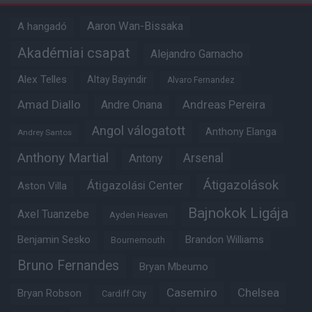
Aaron Wan-Bissaka
A hangadó
Akadémiai csapat
Alejandro Garnacho
Alex Telles
Altay Bayindir
Alvaro Fernandez
Amad Diallo
Andre Onana
Andreas Pereira
Angol válogatott
Anthony Elanga
Andrey Santos
Anthony Martial
Arsenal
Antony
Átigazolások
Átigazolási Center
Aston Villa
Bajnokok Ligája
Axel Tuanzebe
Ayden Heaven
Benjamin Sesko
Brandon Williams
Bournemouth
Bruno Fernandes
Bryan Mbeumo
Casemiro
Chelsea
Bryan Robson
Cardiff City