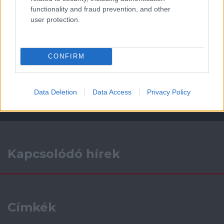
functionality and fraud prevention, and other
user protection.
Támogatás
CONFIRM
Támogasd adományoddal
a ManUtdFanatics.hu működését!
Data Deletion
Data Access
Privacy Policy
Kapcsolódó hírek
Címkék