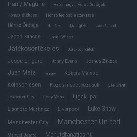
Harry Maguire
Híres magyar Vörös Ördögök
Hónap játékosa
Hónap legjobbja szavazás
Hónap Ördöge
Ifjúsági BL
Hull City
Jack Butland
Jadon Sancho
Jason Wilcox
Játékosértékelés
Játékosprofilok
Jesse Lingard
Jonny Evans
Joshua Zirkzee
Juan Mata
Kobbie Mainoo
Karl Darlow
Kölcsönlesen
Közös meccsnézések
Lee Grant
Ligakupa
Leny Yoro
Leicester City
Luke Shaw
Lisandro Martinez
Liverpool
Manchester United
Manchester City
Manutdfanatics.hu
Manuel Ugarte