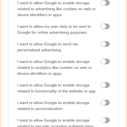
I want to allow Google to enable storage
related to advertising like cookies on web or
device identifiers in apps.
Meccs Center
I want to allow my user data to be sent to
Google for online advertising purposes.
Paris Saint-Germain
vs
I want to allow Google to send me
Manchester United
personalized advertising.
I want to allow Google to enable storage
Felkészülési szezon 4. mérkőzés
Nya Ullevi, Göteborg
related to analytics like cookies on web or
2026-08-08 17:00
device identifiers in apps.
I want to allow Google to enable storage
0 nap 8 óra 16 perc 35 másodperc
related to functionality of the website or app.
Leeds United
vs
Manchester United
2026-08-12 20:30
I want to allow Google to enable storage
related to personalization.
AC Milan
vs
Manchester United
2026-08-15 18:00
I want to allow Google to enable storage
ELŐZŐ MÉRKŐZÉSEK
related to security, including authentication