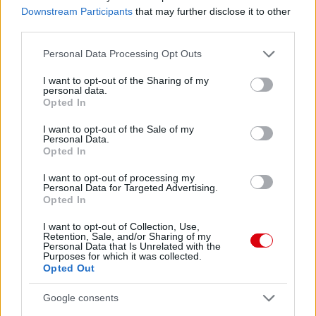
Downstream Participants
that may further disclose it to other
third parties.
Please note that this website/app uses one or more Google
Personal Data Processing Opt Outs
services and may gather and store information including but
not limited to your visit or usage behaviour. You may click to
I want to opt-out of the Sharing of my
personal data.
grant or deny consent to Google and its third-party tags to
Opted In
use your data for below specified purposes in below Google
consent section.
I want to opt-out of the Sale of my
Personal Data.
Opted In
I want to opt-out of processing my
Personal Data for Targeted Advertising.
Opted In
I want to opt-out of Collection, Use,
Retention, Sale, and/or Sharing of my
Personal Data that Is Unrelated with the
Purposes for which it was collected.
Opted Out
Google consents