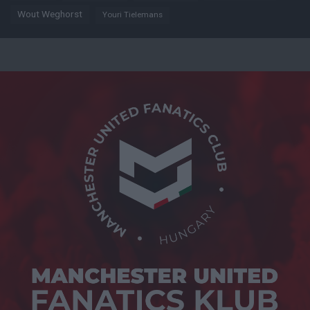
Wout Weghorst
Youri Tielemans