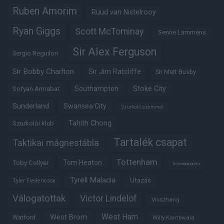
Ruben Amorim
Ruud van Nistelrooy
Ryan Giggs
Scott McTominay
Senne Lammens
Sir Alex Ferguson
Sergio Reguilon
Sir Bobby Charlton
Sir Jim Ratcliffe
Sir Matt Busby
Southampton
Stoke City
Sofyan Amrabat
Sunderland
Swansea City
Szurkoló szemmel
Tahith Chong
Szurkolói klub
Tartalék csapat
Taktikai mágnestábla
Tottenham
Tom Heaton
Toby Collyer
Trófeabibliográfia
Tyrell Malacia
Utazás
Tyler Fredericson
Válogatottak
Victor Lindelöf
Visszhang
West Ham
West Brom
Watford
Willy Kambwala