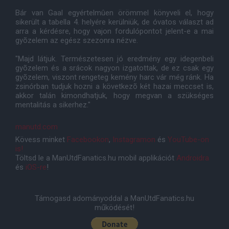
Bár van Gaal egyértelmûen örömmel könyveli el, hogy
sikerült a tabella 4. helyére kerülniük, de óvatos választ ad
arra a kérdésre, hogy vajon fordulópontot jelent-e a mai
gyõzelem az egész szezonra nézve.
"Majd látjuk. Természetesen ​​jó eredmény egy idegenbeli
gyõzelem és a srácok nagyon izgatottak, de ez csak egy
gyõzelem, viszont rengeteg kemény harc vár még ránk. Ha
zsinórban tudjuk hozni a következõ két hazai meccset is,
akkor talán kimondhatjuk, hogy megvan a szükséges
mentalitás a sikerhez."
manutd.com
Kövess minket
Facebookon
,
Instagramon
és
YouTube-on
is!
Töltsd le a ManUtdFanatics.hu mobil applikációt
Androidra
és
iOS-re
!
Támogasd adományoddal a ManUtdFanatics.hu
működését!