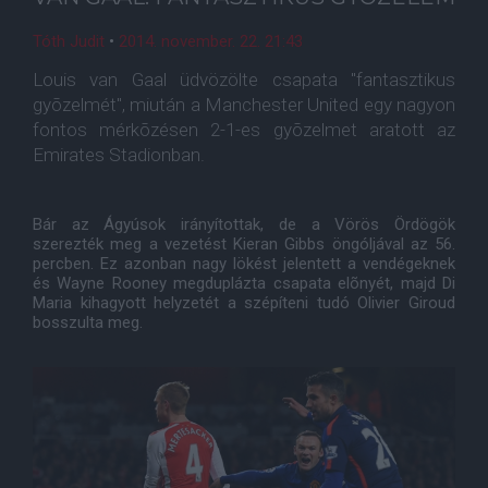
Tóth Judit
•
2014. november. 22. 21:43
Louis van Gaal üdvözölte csapata "fantasztikus
gyõzelmét", miután a Manchester United egy nagyon
fontos mérkõzésen 2-1-es gyõzelmet aratott az
Emirates Stadionban.
Bár az Ágyúsok irányítottak, de a Vörös Ördögök
szerezték meg a vezetést Kieran Gibbs öngóljával az 56.
percben. Ez azonban nagy lökést jelentett a vendégeknek
és Wayne Rooney megduplázta csapata elõnyét, majd Di
Maria kihagyott helyzetét a szépíteni tudó Olivier Giroud
bosszulta meg.