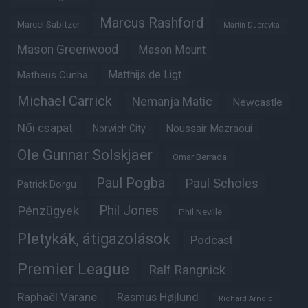
Marcus Rashford
Marcel Sabitzer
Martin Dubravka
Mason Greenwood
Mason Mount
Matheus Cunha
Matthijs de Ligt
Michael Carrick
Nemanja Matic
Newcastle
Női csapat
Noussair Mazraoui
Norwich City
Ole Gunnar Solskjaer
Omar Berrada
Paul Pogba
Paul Scholes
Patrick Dorgu
Phil Jones
Pénzügyek
Phil Neville
Pletykák, átigazolások
Podcast
Premier League
Ralf Rangnick
Raphaël Varane
Rasmus Højlund
Richard Arnold