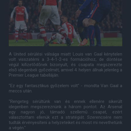
A United sérülési válsága miatt Louis van Gaal kénytelen
volt visszatérni a 3-4-1-2-es formációhoz, de döntése
végül kifizetõdõnek bizonyult, és csapata megszerezte
elsõ idegenbeli gyõzelmét, amivel 4. helyen állnak jelenleg a
Premier League tabelláján.
"Ez egy fantasztikus gyõzelem volt" - mondta Van Gaal a
meccs után.
"Rengeteg sérültünk van és ennek ellenére sikerült
idegenben megszereznünk a három pontot. Az Arsenal
egy nagyon jó, támadó szellemû csapat, ezért
választottam ellenük ezt a stratégiát. Szerencsére nem
tudták érvényesíteni a helyzeteiket és most mi nevethetünk
a végén."