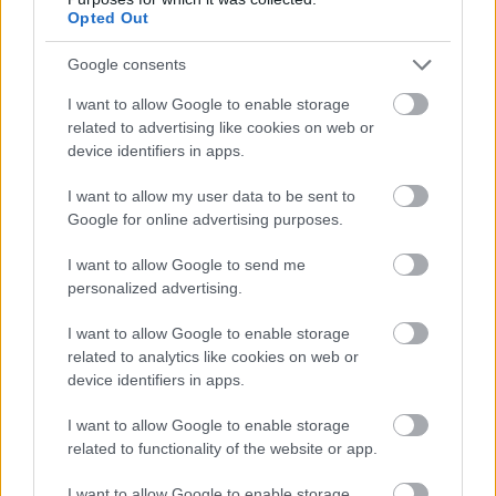
a ManUtdFanatics.hu működését!
Opted Out
Google consents
I want to allow Google to enable storage
related to advertising like cookies on web or
device identifiers in apps.
Kapcsolódó hírek
I want to allow my user data to be sent to
Google for online advertising purposes.
PLETYKÁK, ÁTIGAZOLÁSOK
I want to allow Google to send me
personalized advertising.
I want to allow Google to enable storage
related to analytics like cookies on web or
ELŐREHALADOTT
device identifiers in apps.
TÁRGYALÁSOKAT FOLYTAT A
UNITED TIELEMANSRÓL
I want to allow Google to enable storage
related to functionality of the website or app.
I want to allow Google to enable storage