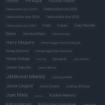
FA-kupa
Everton
Facundo Pellistri
Felkészülési túra 2022
Felkészülési túra 2023
Felkészülési túra 2024
Felkészülési túra 2025
Fred
Gary Neville
Fulham
Felkészülési túra 2026
Glazer
Hannibal Mejbri
Harry Amass
Harry Maguire
Híres magyar Vörös Ördögök
Hónap játékosa
Hónap legjobbja szavazás
Hónap Ördöge
Ifjúsági BL
Hull City
Jack Butland
Jadon Sancho
Jason Wilcox
Játékosértékelés
Játékosprofilok
Jesse Lingard
Jonny Evans
Joshua Zirkzee
Juan Mata
Kobbie Mainoo
Karl Darlow
Kölcsönlesen
Közös meccsnézések
Lee Grant