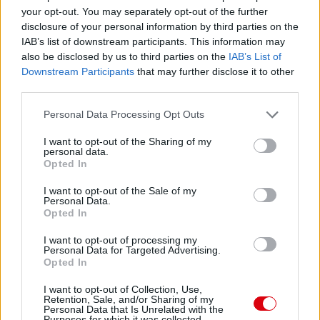
Paris Saint-Germain
vs
your opt-out. You may separately opt-out of the further
disclosure of your personal information by third parties on the
Manchester United
IAB’s list of downstream participants. This information may
also be disclosed by us to third parties on the
IAB’s List of
Felkészülési szezon 4. mérkőzés
Nya Ullevi, Göteborg
Downstream Participants
that may further disclose it to other
2026-08-08 17:00
third parties.
Please note that this website/app uses one or more Google
Personal Data Processing Opt Outs
1 nap 3 óra 59 perc 57 másodperc
services and may gather and store information including but
not limited to your visit or usage behaviour. You may click to
I want to opt-out of the Sharing of my
personal data.
grant or deny consent to Google and its third-party tags to
Leeds United
vs
Manchester United
2026-08-12 20:30
Opted In
use your data for below specified purposes in below Google
AC Milan
vs
Manchester United
2026-08-15 18:00
consent section.
I want to opt-out of the Sale of my
Personal Data.
Opted In
ELŐZŐ MÉRKŐZÉSEK
I want to opt-out of processing my
Personal Data for Targeted Advertising.
Opted In
Támogatás
I want to opt-out of Collection, Use,
Retention, Sale, and/or Sharing of my
Personal Data that Is Unrelated with the
Támogasd adományoddal
Purposes for which it was collected.