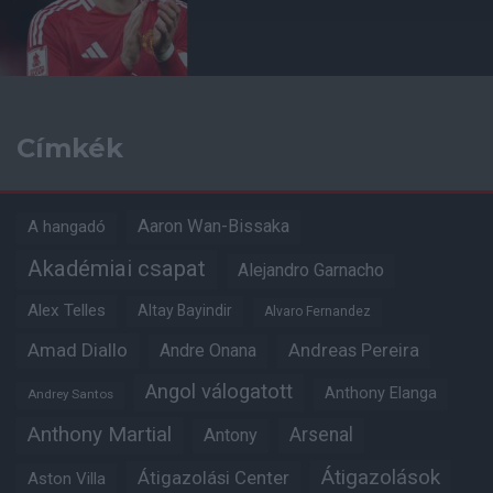
Címkék
Aaron Wan-Bissaka
A hangadó
Akadémiai csapat
Alejandro Garnacho
Alex Telles
Altay Bayindir
Alvaro Fernandez
Amad Diallo
Andre Onana
Andreas Pereira
Angol válogatott
Anthony Elanga
Andrey Santos
Anthony Martial
Arsenal
Antony
Átigazolások
Átigazolási Center
Aston Villa