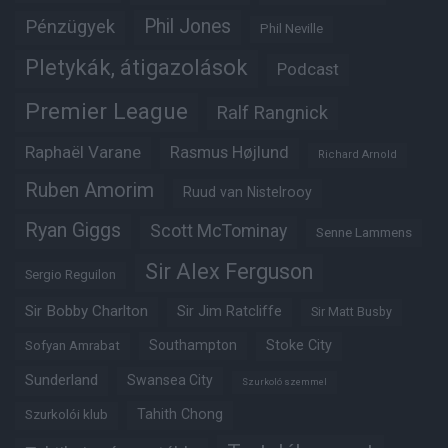
Phil Jones
Pénzügyek
Phil Neville
Pletykák, átigazolások
Podcast
Premier League
Ralf Rangnick
Raphaël Varane
Rasmus Højlund
Richard Arnold
Ruben Amorim
Ruud van Nistelrooy
Ryan Giggs
Scott McTominay
Senne Lammens
Sir Alex Ferguson
Sergio Reguilon
Sir Bobby Charlton
Sir Jim Ratcliffe
Sir Matt Busby
Southampton
Stoke City
Sofyan Amrabat
Sunderland
Swansea City
Szurkoló szemmel
Tahith Chong
Szurkolói klub