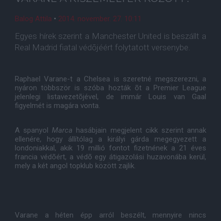
Balog Attila
•
2014. november. 27. 10:11
Egyes hírek szerint a Manchester United is beszállt a
Real Madrid fiatal védõjéért folytatott versenybe.
Raphael Varane-t a Chelsea is szeretné megszerezni, a
nyáron többször is szóba hozták õt a Premier League
jelenlegi listavezetõjével, de immár Louis van Gaal
figyelmét is magára vonta.
A spanyol
Marca
hasábjain megjelent cikk szerint annak
ellenére, hogy állítólag a királyi gárda megegyezett a
londoniakkal, akik 19 millió fontot fizetnének a 21 éves
francia védõért, a védõ egy átigazolási huzavonába kerül,
mely a két angol topklub között zajlik.
Varane a héten épp arról beszélt, mennyire nincs