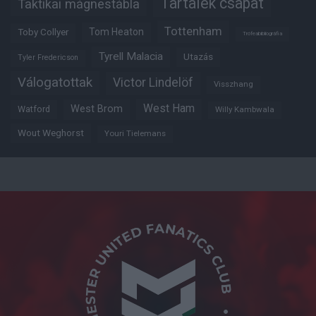
Tartalék csapat
Taktikai mágnestábla
Tottenham
Tom Heaton
Toby Collyer
Trófeabibliográfia
Tyrell Malacia
Utazás
Tyler Fredericson
Válogatottak
Victor Lindelöf
Visszhang
West Ham
West Brom
Watford
Willy Kambwala
Wout Weghorst
Youri Tielemans