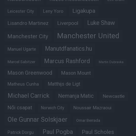
Ligakupa
Leny Yoro
Leicester City
Luke Shaw
Lisandro Martinez
Liverpool
Manchester United
Manchester City
Manutdfanatics.hu
Manuel Ugarte
Marcus Rashford
Marcel Sabitzer
Martin Dubravka
Mason Greenwood
Mason Mount
Matheus Cunha
Matthijs de Ligt
Michael Carrick
Nemanja Matic
Newcastle
Női csapat
Noussair Mazraoui
Norwich City
Ole Gunnar Solskjaer
Omar Berrada
Paul Pogba
Paul Scholes
Patrick Dorgu