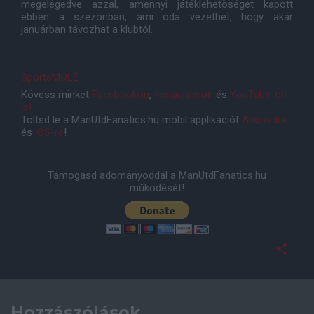
megelégedve azzal, amennyi játéklehetõséget kapott
ebben a szezonban, ami oda vezethet, hogy akár
januárban távozhat a klubtól.
SportsMOLE
Kövess minket
Facebookon
,
Instagramon
és
YouTube-on
is!
Töltsd le a ManUtdFanatics.hu mobil applikációt
Androidra
és
iOS-re
!
Támogasd adományoddal a ManUtdFanatics.hu
működését!
Hozzászólások