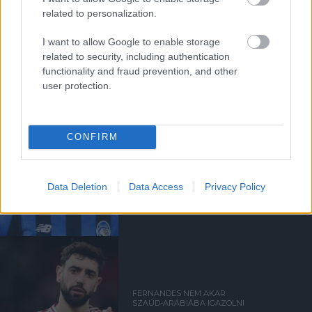
related to personalization.
ANDREY SANTOSRÓL
I want to allow Google to enable storage
MEGEGYEZETT A UNITED A
related to security, including authentication
CHELSEA-VEL - SAJTÓHÍR
functionality and fraud prevention, and other
user protection.
CONFIRM
EGYEZSÉG SZÜLETETT
EDERSON VÉTELÁRÁBAN
Data Deletion
Data Access
Privacy Policy
FERNANDES NEM AKAR
SZAÚD-ARÁBIÁBA IGAZOLNI