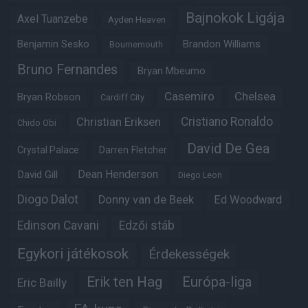
Bajnokok Ligája
Axel Tuanzebe
Ayden Heaven
Benjamin Sesko
Brandon Williams
Bournemouth
Bruno Fernandes
Bryan Mbeumo
Casemiro
Chelsea
Bryan Robson
Cardiff City
Christian Eriksen
Cristiano Ronaldo
Chido Obi
David De Gea
Crystal Palace
Darren Fletcher
Dean Henderson
David Gill
Diego Leon
Diogo Dalot
Donny van de Beek
Ed Woodward
Edinson Cavani
Edzői stáb
Egykori játékosok
Érdekességek
Erik ten Hag
Európa-liga
Eric Bailly