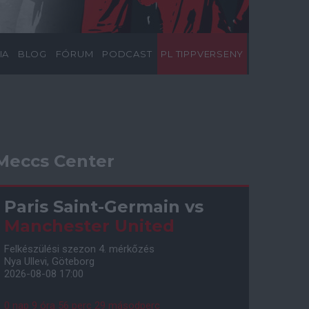
IA
BLOG
FÓRUM
PODCAST
PL TIPPVERSENY
Meccs Center
Paris Saint-Germain
vs
Manchester United
Felkészülési szezon 4. mérkőzés
Nya Ullevi, Göteborg
2026-08-08 17:00
0 nap 9 óra 56 perc 28 másodperc