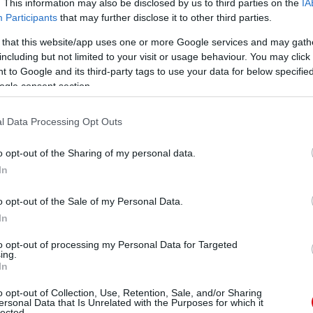
. This information may also be disclosed by us to third parties on the
IA
Participants
that may further disclose it to other third parties.
 that this website/app uses one or more Google services and may gath
including but not limited to your visit or usage behaviour. You may click 
 to Google and its third-party tags to use your data for below specifi
ogle consent section.
l Data Processing Opt Outs
o opt-out of the Sharing of my personal data.
In
o opt-out of the Sale of my Personal Data.
In
to opt-out of processing my Personal Data for Targeted
ing.
In
o opt-out of Collection, Use, Retention, Sale, and/or Sharing
ersonal Data that Is Unrelated with the Purposes for which it
lected.