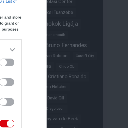
Átigazolási Center
B’s List of
Aston Villa
Átigazolások
Axel Tuanzebe
er and store
Bajnokok Ligája
to grant or
Ayden Heaven
ed purposes
Benjamin Sesko
Bournemouth
Bruno Fernandes
Brandon Williams
Bryan Mbeumo
Bryan Robson
Cardiff City
Casemiro
Chelsea
Chido Obi
Christian Eriksen
Cristiano Ronaldo
Crystal Palace
Darren Fletcher
David De Gea
David Gill
Dean Henderson
Diego Leon
Diogo Dalot
Donny van de Beek