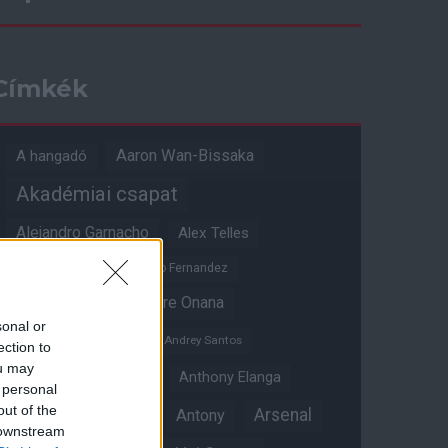
Címkék
Aaron Wan-Bissaka
A hangadó
Akadémiai csapat
Alejandro Garnacho
Alex Telles
Altay Bayindir
Alvaro Fernandez
Amad Diallo
Andre Onana
sonal or
Andreas Pereira
Andrey Santos
ection to
ou may
Angol válogatott
Anthony Elanga
 personal
out of the
Anthony Martial
Arsenal
Antony
 downstream