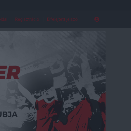
ldal
Regisztráció
Elfelejtett jelszó