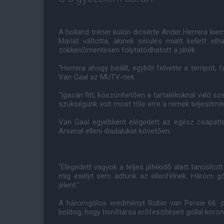
A holland tréner külön dicsérte Ander Herrera kiem
Mariát váltotta, akinek sérülés miatt kellett el
zökkenõmentesen folytatódhatott a játék.
"Herrera ahogy beállt, egybõl felvette a tempót, 
Van Gaal az MUTV-nek.
"Igazán fitt, köszönhetõen a tartalékoknál való sze
szükségünk volt most tõle erre a remek teljesítmén
Van Gaal egyébként elégedett az egész csapattal
Arsenal elleni diadalukat követõen.
"Elégedett vagyok a teljes játékidõ alatt tanúsítot
míg esélyt sem adtunk az ellenfélnek. Három g
jelent."
A háromgólos eredményt Robin van Persie 66. perc
boldog, hogy honfitársa erõfeszítéseit góllal koro