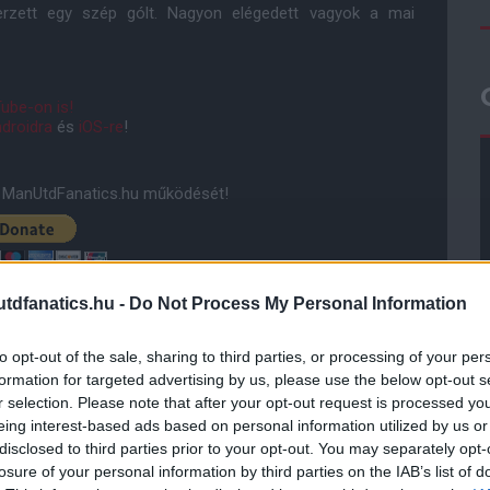
rzett egy szép gólt. Nagyon elégedett vagyok a mai
ube-on is!
droidra
és
iOS-re
!
ManUtdFanatics.hu működését!
dfanatics.hu -
Do Not Process My Personal Information
to opt-out of the sale, sharing to third parties, or processing of your per
formation for targeted advertising by us, please use the below opt-out s
r selection. Please note that after your opt-out request is processed y
eing interest-based ads based on personal information utilized by us or
disclosed to third parties prior to your opt-out. You may separately opt-
losure of your personal information by third parties on the IAB’s list of