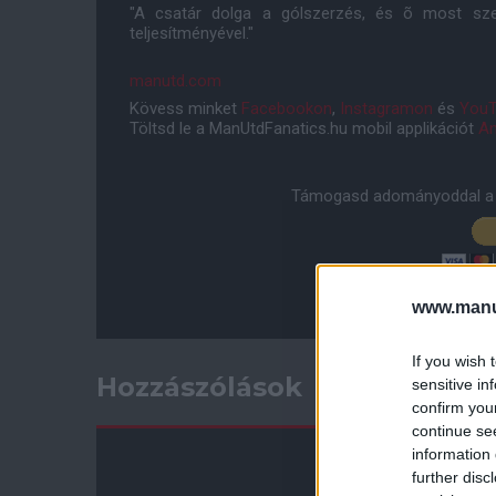
"A csatár dolga a gólszerzés, és õ most sze
teljesítményével."
manutd.com
Kövess minket
Facebookon
,
Instagramon
és
YouT
Töltsd le a ManUtdFanatics.hu mobil applikációt
An
Támogasd adományoddal a 
www.manut
If you wish 
Hozzászólások
sensitive in
confirm you
continue se
information 
further disc