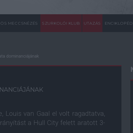
ÖS MECCSNÉZÉS
SZURKOLÓI KLUB
UTAZÁS
ENCIKLOPÉD
ata dominanciájának
INANCIÁJÁNAK
 Louis van Gaal el volt ragadtatva,
ányítást a Hull City felett aratott 3-