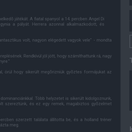
elkedõ játékát. A fiatal spanyol a 14. percben Angel Di
hagynia a pályát. Herrera azonnal alkalmazkodott, és
fantasztikus volt, nagyon elégedett vagyok vele" - mondta
replésének. Rendkívül jól jött, hogy számíthattunk rá, nagy
yre."
, örül hogy sikerült megõrizniük gyõztes formájukat az
t dominanciánkkal. Több helyzetet is sikerült kidolgoznunk,
ólt szereztünk, és ez egy remek, magabiztos gyõzelmet
ben szerzett találata állította be, és a holland tréner
názta meg.