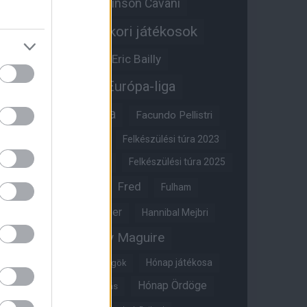
Edinson Cavani
Ed Woodward
Egykori játékosok
Edzői stáb
Érdekességek
Eric Bailly
Erik ten Hag
Európa-liga
FA-kupa
Everton
Facundo Pellistri
Felkészülési túra 2022
Felkészülési túra 2023
Felkészülési túra 2024
Felkészülési túra 2025
Fred
Fulham
Felkészülési túra 2026
Gary Neville
Glazer
Hannibal Mejbri
Harry Maguire
Harry Amass
Hónap játékosa
Híres magyar Vörös Ördögök
Hónap Ördöge
Hónap legjobbja szavazás