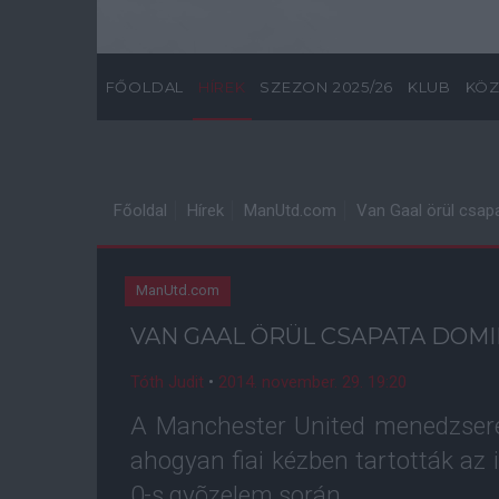
FŐOLDAL
HÍREK
SZEZON 2025/26
KLUB
KÖZ
Főoldal
Hírek
ManUtd.com
Van Gaal örül csap
ManUtd.com
VAN GAAL ÖRÜL CSAPATA DOM
Tóth Judit
•
2014. november. 29. 19:20
A Manchester United menedzsere,
ahogyan fiai kézben tartották az ir
0-s gyõzelem során.