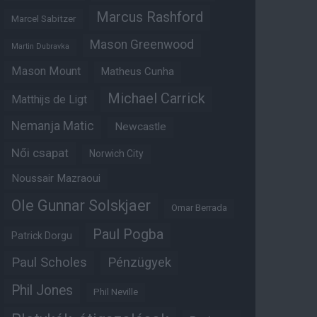
Marcus Rashford
Marcel Sabitzer
Mason Greenwood
Martin Dubravka
Mason Mount
Matheus Cunha
Michael Carrick
Matthijs de Ligt
Nemanja Matic
Newcastle
Női csapat
Norwich City
Noussair Mazraoui
Ole Gunnar Solskjaer
Omar Berrada
Paul Pogba
Patrick Dorgu
Paul Scholes
Pénzügyek
Phil Jones
Phil Neville