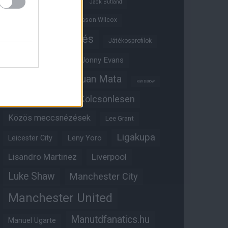
Ifjúsági BL
Hull City
Jack Butland
Jadon Sancho
Jason Wilcox
Játékosértékelés
Játékosprofilok
Jesse Lingard
Jonny Evans
Juan Mata
Joshua Zirkzee
Karl Darlow
Kölcsönlesen
Kobbie Mainoo
Közös meccsnézések
Lee Grant
Ligakupa
Leny Yoro
Leicester City
Lisandro Martinez
Liverpool
Luke Shaw
Manchester City
Manchester United
Manutdfanatics.hu
Manuel Ugarte