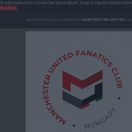
A weboldalunkon cookie-kat használunk, hogy a legjobb felhasználó
Rendben
MAGYARORSZÁG ELSŐSZÁMÚ
MANCHESTER UNITED
SZU