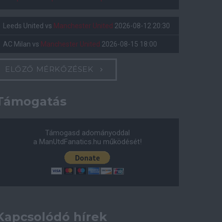
Leeds United
vs
Manchester United
2026-08-12 20:30
AC Milan
vs
Manchester United
2026-08-15 18:00
ELŐZŐ MÉRKŐZÉSEK
Támogatás
Támogasd adományoddal
a ManUtdFanatics.hu működését!
Kapcsolódó hírek