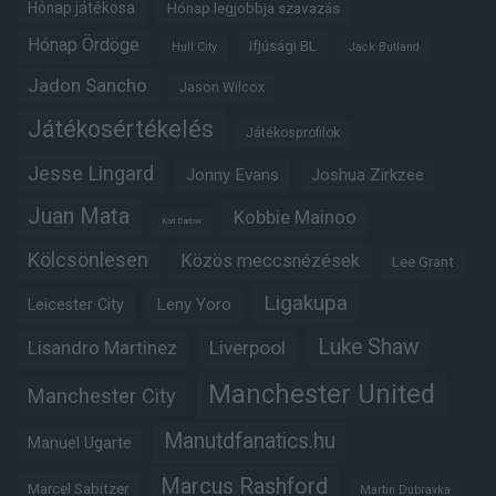
Hónap játékosa
Hónap legjobbja szavazás
Hónap Ördöge
Ifjúsági BL
Hull City
Jack Butland
Jadon Sancho
Jason Wilcox
Játékosértékelés
Játékosprofilok
Jesse Lingard
Jonny Evans
Joshua Zirkzee
Juan Mata
Kobbie Mainoo
Karl Darlow
Kölcsönlesen
Közös meccsnézések
Lee Grant
Ligakupa
Leny Yoro
Leicester City
Luke Shaw
Lisandro Martinez
Liverpool
Manchester United
Manchester City
Manutdfanatics.hu
Manuel Ugarte
Marcus Rashford
Marcel Sabitzer
Martin Dubravka