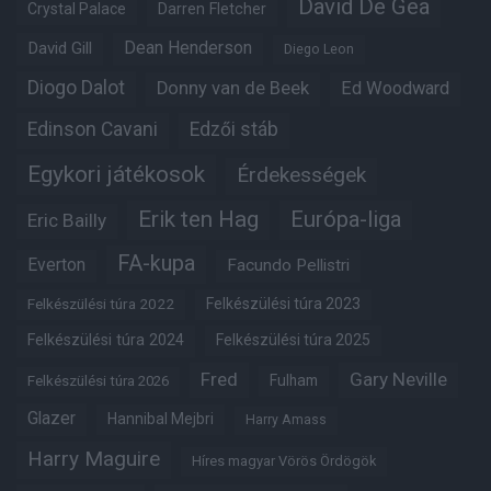
David De Gea
Crystal Palace
Darren Fletcher
Dean Henderson
David Gill
Diego Leon
Diogo Dalot
Donny van de Beek
Ed Woodward
Edinson Cavani
Edzői stáb
Egykori játékosok
Érdekességek
Erik ten Hag
Európa-liga
Eric Bailly
FA-kupa
Everton
Facundo Pellistri
Felkészülési túra 2022
Felkészülési túra 2023
Felkészülési túra 2024
Felkészülési túra 2025
Fred
Gary Neville
Fulham
Felkészülési túra 2026
Glazer
Hannibal Mejbri
Harry Amass
Harry Maguire
Híres magyar Vörös Ördögök