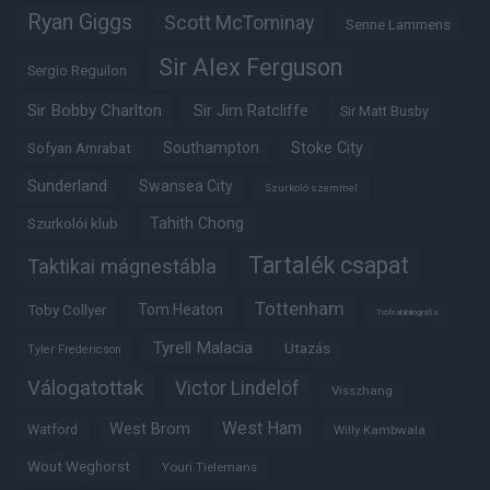
Ryan Giggs
Scott McTominay
Senne Lammens
Sir Alex Ferguson
Sergio Reguilon
Sir Bobby Charlton
Sir Jim Ratcliffe
Sir Matt Busby
Southampton
Stoke City
Sofyan Amrabat
Sunderland
Swansea City
Szurkoló szemmel
Tahith Chong
Szurkolói klub
Tartalék csapat
Taktikai mágnestábla
Tottenham
Tom Heaton
Toby Collyer
Trófeabibliográfia
Tyrell Malacia
Utazás
Tyler Fredericson
Válogatottak
Victor Lindelöf
Visszhang
West Ham
West Brom
Watford
Willy Kambwala
Wout Weghorst
Youri Tielemans