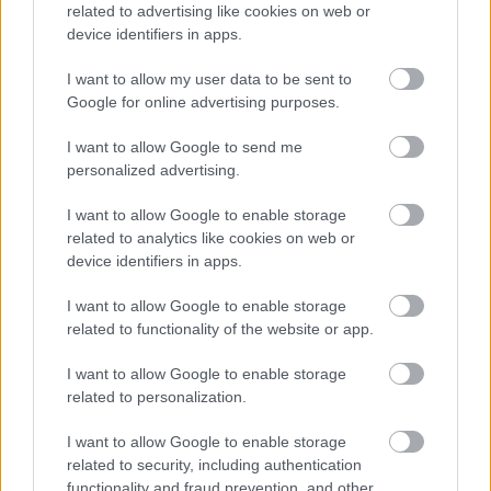
related to advertising like cookies on web or
device identifiers in apps.
Meccs Center
I want to allow my user data to be sent to
Google for online advertising purposes.
Paris Saint-Germain
vs
I want to allow Google to send me
Manchester United
personalized advertising.
Felkészülési szezon 4. mérkőzés
I want to allow Google to enable storage
Nya Ullevi, Göteborg
related to analytics like cookies on web or
2026-08-08 17:00
device identifiers in apps.
I want to allow Google to enable storage
related to functionality of the website or app.
Leeds United
vs
Manchester United
2026-08-12 20:30
I want to allow Google to enable storage
AC Milan
vs
Manchester United
2026-08-15 18:00
related to personalization.
ELŐZŐ MÉRKŐZÉSEK
I want to allow Google to enable storage
related to security, including authentication
functionality and fraud prevention, and other