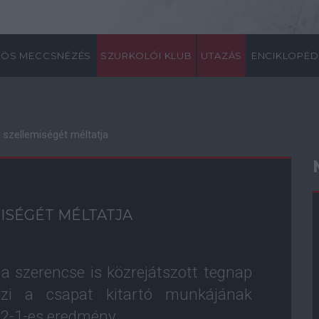
ÖS MECCSNÉZÉS
SZURKOLÓI KLUB
UTAZÁS
ENCIKLOPÉD
 szellemiségét méltatja
MISÉGÉT MÉLTATJA
 a szerencse is közrejátszott tegnap
zi a csapat kitartó munkájának
 2-1-es eredmény.