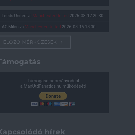
Leeds United
vs
Manchester United
2026-08-12 20:30
AC Milan
vs
Manchester United
2026-08-15 18:00
ELŐZŐ MÉRKŐZÉSEK
Támogatás
Támogasd adományoddal
a ManUtdFanatics.hu működését!
Kapcsolódó hírek