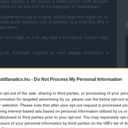
 végig viszem a 90 percet a maximumon. Gólt akartam
ttem. Ez az ami erõt ad és doppingol a folytatásban."
 Southampton egy jó csapat, tudtuk hogy nem adják fel, és
edig ismét klasszis volt, a védelem is a végsõkig állta a
gyõzelem."
n ücsörögni, és már alig várja a következõ, szintén nagy
gyunk, boldogok vagyunk és nem akarjuk elveszíteni a
dfanatics.hu -
Do Not Process My Personal Information
ube-on is!
droidra
és
iOS-re
!
to opt-out of the sale, sharing to third parties, or processing of your per
formation for targeted advertising by us, please use the below opt-out s
ManUtdFanatics.hu működését!
r selection. Please note that after your opt-out request is processed y
eing interest-based ads based on personal information utilized by us or
disclosed to third parties prior to your opt-out. You may separately opt-
losure of your personal information by third parties on the IAB’s list of