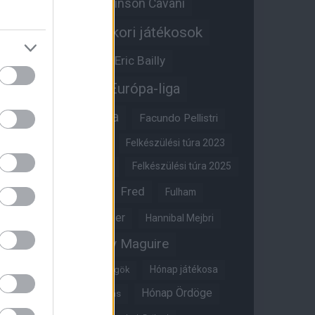
Edinson Cavani
Ed Woodward
Egykori játékosok
Edzői stáb
Érdekességek
Eric Bailly
Erik ten Hag
Európa-liga
FA-kupa
Everton
Facundo Pellistri
Felkészülési túra 2022
Felkészülési túra 2023
Felkészülési túra 2024
Felkészülési túra 2025
Fred
Fulham
Felkészülési túra 2026
Gary Neville
Glazer
Hannibal Mejbri
Harry Maguire
Harry Amass
Hónap játékosa
Híres magyar Vörös Ördögök
Hónap Ördöge
Hónap legjobbja szavazás