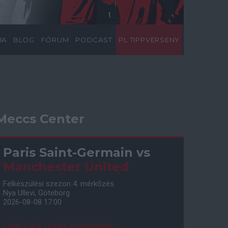
IA
BLOG
FÓRUM
PODCAST
PL TIPPVERSENY
Meccs Center
Paris Saint-Germain
vs
Manchester United
Felkészülési szezon 4. mérkőzés
Nya Ullevi, Göteborg
2026-08-08 17:00
0 nap 0 óra 31 perc 4 másodperc