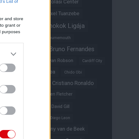
Átigazolási Center
B’s List of
Aston Villa
Átigazolások
Axel Tuanzebe
er and store
Bajnokok Ligája
to grant or
Ayden Heaven
ed purposes
Benjamin Sesko
Bournemouth
Bruno Fernandes
Brandon Williams
Bryan Mbeumo
Bryan Robson
Cardiff City
Casemiro
Chelsea
Chido Obi
Christian Eriksen
Cristiano Ronaldo
Crystal Palace
Darren Fletcher
David De Gea
David Gill
Dean Henderson
Diego Leon
Diogo Dalot
Donny van de Beek