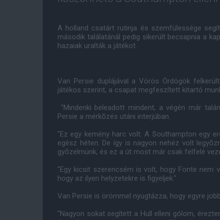
A holland csatárt rutinja és szemfülessége segít
második találatánál pedig sikerült becsapnia a ka
hazaiak uralták a játékot.
Van Persie duplájával a Vörös Ördögök felkerült
játékos szerint, a csapat megfeszített kitartó mu
"Mindenki beleadott mindent, a végén már talán a
Persie a mérkõzés utáni interjúban.
"Ez egy kemény harc volt. A Southampton egy erõs
egész héten. De így is nagyon nehéz volt legyõz
gyõzelmünk, és ez a út most már csak felfelé veze
"Egy kicsit szerencsém is volt, hogy Fonte nem v
hogy az ilyen helyzetekre is figyeljek."
Van Persie is örömmel nyugtázza, hogy egyre job
"Nagyon sokat segített a Hull elleni gólom, érezt