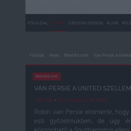
FŐOLDAL
HÍREK
SZEZON 2025/26
KLUB
KÖZ
Főoldal
Hírek
ManUtd.com
Van Persie a United
ManUtd.com
VAN PERSIE A UNITED SZELLE
Tóth Judit
•
2014. december. 09. 08:47
Robin van Persie elismerte, hogy
esti gyõzelmükben, de úgy ér
köszönhetõ a Southampton elleni