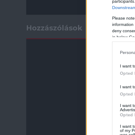
participants
Downstream 
Please note
information 
Hozzászólások
deny consent
in below Go
Persona
I want t
Opted 
I want t
Opted 
I want 
Advertis
Opted 
I want t
of my P
was col