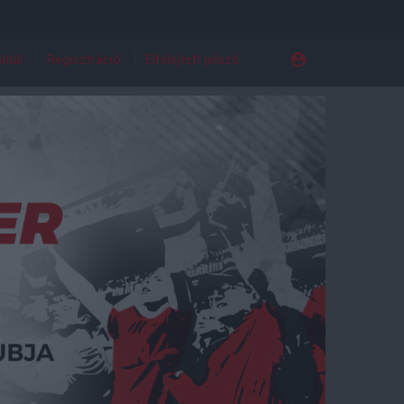
ldal
Regisztráció
Elfelejtett jelszó