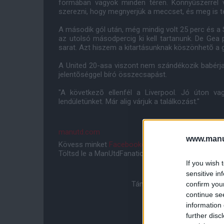
formában vagyok minden téren. Könnyûszerrel
szerezni, hogy megnyerjük a meccset, és meg is te
A második gól után, még mindig volt 25 perc és a
az utolsó másodpercig ki kell tartanunk. De Gea p
sarat. Azt hiszem a kitartásunknak köszönhetõ a 
A United 20-asa viszont nem szándékozik babérjai
jelentõséggel bíró összecsapást.
"A következõ ellenfél a Liverpool. Jó úton va
lendületünket. Már alig várjuk a találkozást."
manutd.com
www.manut
Kövess minket
Facebookon
,
Instagramon
és
YouT
Töltsd le a ManUtdFanatics.hu mobil applikációt
An
If you wish 
sensitive in
Támogasd adományoddal a 
confirm you
continue se
information 
further disc