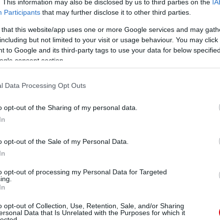
. This information may also be disclosed by us to third parties on the
IA
Participants
that may further disclose it to other third parties.
 that this website/app uses one or more Google services and may gath
including but not limited to your visit or usage behaviour. You may click 
 to Google and its third-party tags to use your data for below specifi
ogle consent section.
l Data Processing Opt Outs
o opt-out of the Sharing of my personal data.
In
o opt-out of the Sale of my Personal Data.
In
to opt-out of processing my Personal Data for Targeted
ing.
In
o opt-out of Collection, Use, Retention, Sale, and/or Sharing
ersonal Data that Is Unrelated with the Purposes for which it
lected.