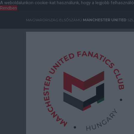
A weboldalunkon cookie-kat használunk, hogy a legjobb felhasználó
Rendben
MAGYARORSZÁG ELSŐSZÁMÚ
MANCHESTER UNITED
SZU