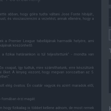
ette abban, hogy gólra tudta váltani Jose Fonte hibáját.,
pust, és visszaszerezni a vezetést, annak ellenére, hogy a
ek a Premier League tabellájának harmadik helyére, ami
nkájának köszönhetõ.
 fizikai határainkon is túl teljesítettünk" - mondta van
 csapat, így tudtuk, mire számíthatunk, erre készültünk
ni õket. A lényeg viszont, hogy megvan sorozatban az 5.
thet."
olt elég óvatos. Én csatár vagyok és azért maradok elõl,
b fomában érzi magát.
em hogy fizikailag is többet kellene adnom, de most remek