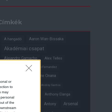
Címkék
Aaron Wan-Bissaka
A hangadó
Akadémiai csapat
Alejandro Garnacho
Alex Telles
Altay Bayindir
Alvaro Fernandez
Amad Diallo
Andre Onana
sonal or
Andreas Pereira
Andrey Santos
ection to
ou may
Angol válogatott
Anthony Elanga
 personal
out of the
Anthony Martial
Arsenal
Antony
 downstream