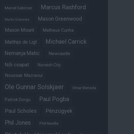
Marcus Rashford
Marcel Sabitzer
Mason Greenwood
Martin Dubravka
Mason Mount
Matheus Cunha
Michael Carrick
Matthijs de Ligt
Nemanja Matic
Newcastle
Női csapat
Norwich City
Noussair Mazraoui
Ole Gunnar Solskjaer
Omar Berrada
Paul Pogba
Patrick Dorgu
Paul Scholes
Pénzügyek
Phil Jones
Phil Neville