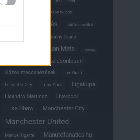
Ifjúsági BL
Hull City
Jack Butland
Jadon Sancho
Jason Wilcox
Játékosértékelés
Játékosprofilok
Jesse Lingard
Jonny Evans
Juan Mata
Joshua Zirkzee
Karl Darlow
Kölcsönlesen
Kobbie Mainoo
Közös meccsnézések
Lee Grant
Ligakupa
Leny Yoro
Leicester City
Lisandro Martinez
Liverpool
Luke Shaw
Manchester City
Manchester United
Manutdfanatics.hu
Manuel Ugarte