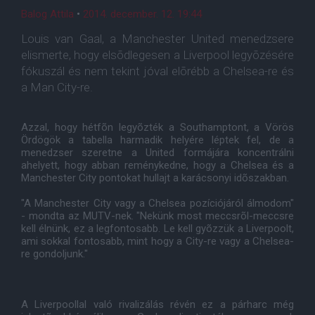
Balog Attila
•
2014. december. 12. 19:44
Louis van Gaal, a Manchester United menedzsere
elismerte, hogy elsõdlegesen a Liverpool legyõzésére
fókuszál és nem tekint jóval elõrébb a Chelsea-re és
a Man City-re.
Azzal, hogy hétfõn legyõzték a Southamptont, a Vörös
Ördögök a tabella harmadik helyére léptek fel, de a
menedzser szeretne a United formájára koncentrálni
ahelyett, hogy abban reménykedne, hogy a Chelsea és a
Manchester City pontokat hullajt a karácsonyi idõszakban.
"A Manchester City vagy a Chelsea pozíciójáról álmodom"
- mondta az MUTV-nek. "Nekünk most meccsrõl-meccsre
kell élnünk, ez a legfontosabb. Le kell gyõzzük a Liverpoolt,
ami sokkal fontosabb, mint hogy a City-re vagy a Chelsea-
re gondoljunk."
A Liverpoollal való rivalizálás révén ez a párharc még