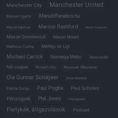
Manchester United
Manchester City
Manutdfanatics.hu
Manuel Ugarte
Marcus Rashford
Marcel Sabitzer
Martin Dubravka
Mason Greenwood
Mason Mount
Matheus Cunha
Matthijs de Ligt
Michael Carrick
Nemanja Matic
Newcastle
Női csapat
Noussair Mazraoui
Norwich City
Ole Gunnar Solskjaer
Omar Berrada
Paul Pogba
Paul Scholes
Patrick Dorgu
Phil Jones
Pénzügyek
Phil Neville
Pletykák, átigazolások
Podcast