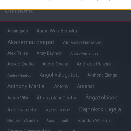
Címkék
Aaron Wan-Bissaka
A hangadó
Akadémiai csapat
Alejandro Garnacho
Alex Telles
Altay Bayindir
Alvaro Fernandez
Amad Diallo
Andre Onana
Andreas Pereira
Angol válogatott
Anthony Elanga
Andrey Santos
Anthony Martial
Arsenal
Antony
Átigazolások
Átigazolási Center
Aston Villa
Bajnokok Ligája
Axel Tuanzebe
Ayden Heaven
Benjamin Sesko
Brandon Williams
Bournemouth