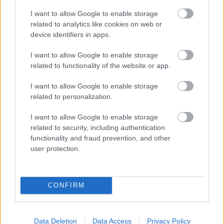
AC Milan
vs
Manchester United
2026-08-15 18:00
I want to allow Google to enable storage
related to analytics like cookies on web or
ELŐZŐ MÉRKŐZÉSEK
device identifiers in apps.
I want to allow Google to enable storage
Támogatás
related to functionality of the website or app.
I want to allow Google to enable storage
related to personalization.
Támogasd adományoddal
a ManUtdFanatics.hu működését!
I want to allow Google to enable storage
related to security, including authentication
functionality and fraud prevention, and other
user protection.
Kapcsolódó hírek
CONFIRM
Data Deletion
Data Access
Privacy Policy