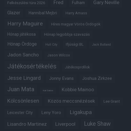
Fred
Gary Neville
Fulham
Felkészülési túra 2026
Glazer
Hannibal Mejbri
Harry Amass
Harry Maguire
Híres magyar Vörös Ördögök
Hónap játékosa
Hónap legjobbja szavazás
Hónap Ördöge
Ifjúsági BL
Hull City
Jack Butland
Jadon Sancho
Jason Wilcox
Játékosértékelés
Játékosprofilok
Jesse Lingard
Jonny Evans
Joshua Zirkzee
Juan Mata
Kobbie Mainoo
Karl Darlow
Kölcsönlesen
Közös meccsnézések
Lee Grant
Ligakupa
Leny Yoro
Leicester City
Luke Shaw
Lisandro Martinez
Liverpool