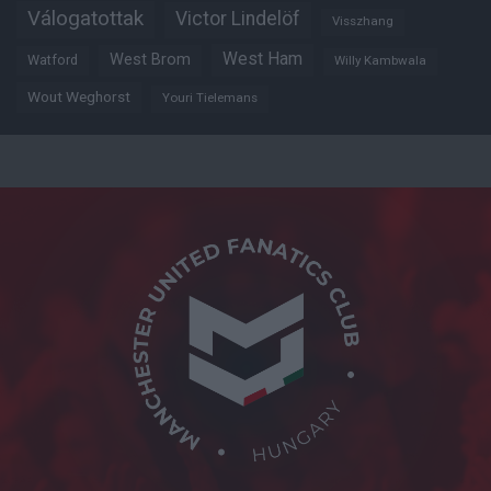
Válogatottak
Victor Lindelöf
Visszhang
West Ham
West Brom
Watford
Willy Kambwala
Wout Weghorst
Youri Tielemans