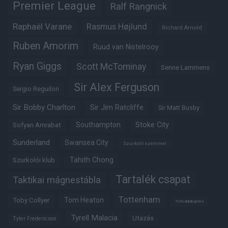
Premier League
Ralf Rangnick
Raphaël Varane
Rasmus Højlund
Richard Arnold
Ruben Amorim
Ruud van Nistelrooy
Ryan Giggs
Scott McTominay
Senne Lammens
Sir Alex Ferguson
Sergio Reguilon
Sir Bobby Charlton
Sir Jim Ratcliffe
Sir Matt Busby
Southampton
Stoke City
Sofyan Amrabat
Sunderland
Swansea City
Szurkoló szemmel
Tahith Chong
Szurkolói klub
Tartalék csapat
Taktikai mágnestábla
Tottenham
Tom Heaton
Toby Collyer
Trófeabibliográfia
Tyrell Malacia
Utazás
Tyler Fredericson