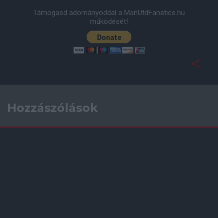
Támogasd adományoddal a ManUtdFanatics.hu
működését!
Hozzászólások