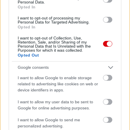
Personal Data.
Opted In
I want to opt-out of processing my
Personal Data for Targeted Advertising.
Opted In
I want to opt-out of Collection, Use,
Retention, Sale, and/or Sharing of my
Meccs Center
Personal Data that Is Unrelated with the
Purposes for which it was collected.
Opted Out
Paris Saint-Germain
vs
Google consents
Manchester United
I want to allow Google to enable storage
related to advertising like cookies on web or
Felkészülési szezon 4. mérkőzés
device identifiers in apps.
Nya Ullevi, Göteborg
2026-08-08 17:00
I want to allow my user data to be sent to
Google for online advertising purposes.
I want to allow Google to send me
Leeds United
vs
Manchester United
2026-08-12 20:30
personalized advertising.