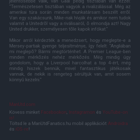
jelentõsebbé válik, van Gaal pedig tisztában van ezzel:
"Természetesen tisztában vagyok a rivalizálással. Még az
amerikai túra során minden munkatársam beszélt errõl.
Van egy szakácsunk, Mike-nak hívják és amikor nem tudok
valamit a Unitedrõl vagy a riválisairól, õ elmondja azt! Nagy
United drukker, személyesen tõle kapok infókat."
Mikor arról kérdezték a menedzsert, hogy meglepte-e a
Mersey-partiak gyenge teljesítménye, így felelt: "Angliában
mi meglepõ? Bármi megtörténhet. A Premier League-ben
minden mérkõzés nehéz mérkõzés. Még mindig úgy
gondolom, hogy a Liverpool harcolhat a top 4-ért, még
mindig hiszek bennük, mivel fantasztikus játékosaik
vannak, de nekik is rengeteg sérültjük van, amit sosem
könnyû kezelni."
ManUtd.com
Kövess minket
Facebookon
,
Instagramon
és
YouTube-on
is!
Töltsd le a ManUtdFanatics.hu mobil applikációt
Androidra
és
iOS-re
!