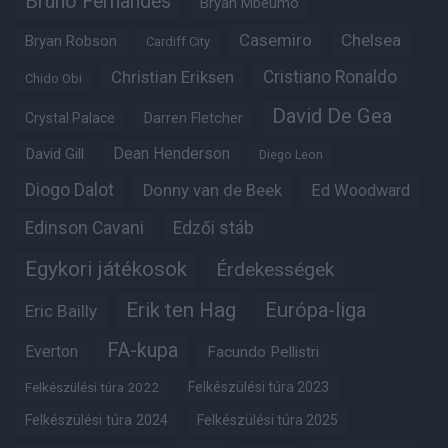
Bruno Fernandes
Bryan Mbeumo
Casemiro
Chelsea
Bryan Robson
Cardiff City
Christian Eriksen
Cristiano Ronaldo
Chido Obi
David De Gea
Crystal Palace
Darren Fletcher
Dean Henderson
David Gill
Diego Leon
Diogo Dalot
Donny van de Beek
Ed Woodward
Edinson Cavani
Edzői stáb
Egykori játékosok
Érdekességek
Erik ten Hag
Európa-liga
Eric Bailly
FA-kupa
Everton
Facundo Pellistri
Felkészülési túra 2022
Felkészülési túra 2023
Felkészülési túra 2024
Felkészülési túra 2025