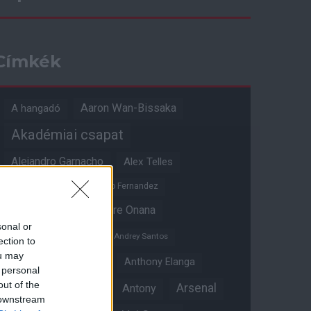
Címkék
Aaron Wan-Bissaka
A hangadó
Akadémiai csapat
Alejandro Garnacho
Alex Telles
Altay Bayindir
Alvaro Fernandez
Amad Diallo
Andre Onana
sonal or
Andreas Pereira
Andrey Santos
ection to
ou may
Angol válogatott
Anthony Elanga
 personal
out of the
Anthony Martial
Arsenal
Antony
 downstream