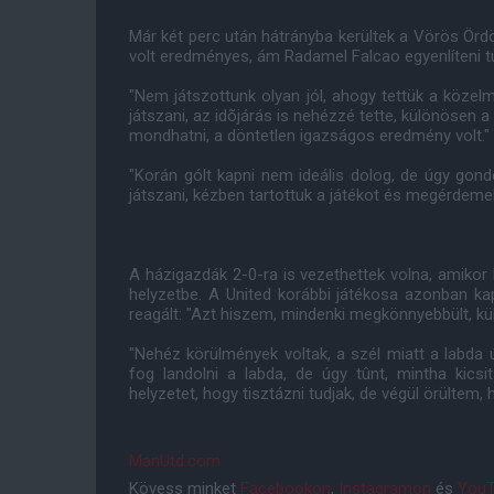
Már két perc után hátrányba kerültek a Vörös Ör
volt eredményes, ám Radamel Falcao egyenlíteni t
"Nem játszottunk olyan jól, ahogy tettük a közel
játszani, az idõjárás is nehézzé tette, különösen a
mondhatni, a döntetlen igazságos eredmény volt."
"Korán gólt kapni nem ideális dolog, de úgy gon
játszani, kézben tartottuk a játékot és megérdemelt
A házigazdák 2-0-ra is vezethettek volna, amikor
helyzetbe. A United korábbi játékosa azonban kap
reagált: "Azt hiszem, mindenki megkönnyebbült, kü
"Nehéz körülmények voltak, a szél miatt a labda 
fog landolni a labda, de úgy tûnt, mintha kics
helyzetet, hogy tisztázni tudjak, de végül örültem,
ManUtd.com
Kövess minket
Facebookon
,
Instagramon
és
YouT