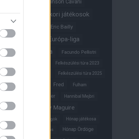
Edinson Cavani
Ed Woodward
Egykori játékosok
Edzői stáb
Érdekességek
Eric Bailly
Erik ten Hag
Európa-liga
FA-kupa
Everton
Facundo Pellistri
Felkészülési túra 2022
Felkészülési túra 2023
Felkészülési túra 2024
Felkészülési túra 2025
Fred
Fulham
Felkészülési túra 2026
Gary Neville
Glazer
Hannibal Mejbri
Harry Maguire
Harry Amass
Hónap játékosa
Híres magyar Vörös Ördögök
Hónap Ördöge
Hónap legjobbja szavazás