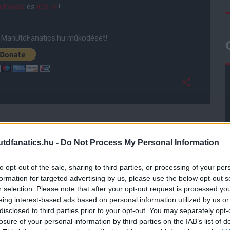
droidra
és
iOS-re
!
ManUtdFanatics.hu működését!
dfanatics.hu -
Do Not Process My Personal Information
to opt-out of the sale, sharing to third parties, or processing of your per
formation for targeted advertising by us, please use the below opt-out s
r selection. Please note that after your opt-out request is processed y
eing interest-based ads based on personal information utilized by us or
disclosed to third parties prior to your opt-out. You may separately opt-
losure of your personal information by third parties on the IAB’s list of