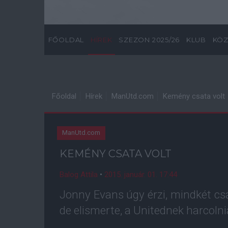
FŐOLDAL
HÍREK
SZEZON 2025/26
KLUB
KÖZ
Főoldal
Hírek
ManUtd.com
Kemény csata volt
ManUtd.com
KEMÉNY CSATA VOLT
Balog Attila
•
2015. január. 01. 17:44
Jonny Evans úgy érzi, mindkét cs
de elismerte, a Unitednek harcolnia