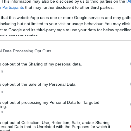
. This information may also be disclosed by us to third parties on the
IA
Participants
that may further disclose it to other third parties.
 that this website/app uses one or more Google services and may gath
including but not limited to your visit or usage behaviour. You may click 
 to Google and its third-party tags to use your data for below specifi
ogle consent section.
l Data Processing Opt Outs
o opt-out of the Sharing of my personal data.
In
o opt-out of the Sale of my Personal Data.
In
to opt-out of processing my Personal Data for Targeted
ing.
In
o opt-out of Collection, Use, Retention, Sale, and/or Sharing
ersonal Data that Is Unrelated with the Purposes for which it
lected.