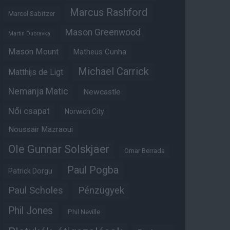
Marcus Rashford
Marcel Sabitzer
Mason Greenwood
Martin Dubravka
Mason Mount
Matheus Cunha
Michael Carrick
Matthijs de Ligt
Nemanja Matic
Newcastle
Női csapat
Norwich City
Noussair Mazraoui
Ole Gunnar Solskjaer
Omar Berrada
Paul Pogba
Patrick Dorgu
Paul Scholes
Pénzügyek
Phil Jones
Phil Neville