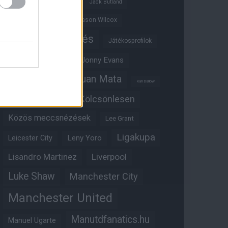
Ifjúsági BL
Hull City
Jack Butland
Jadon Sancho
Jason Wilcox
Játékosértékelés
Játékosprofilok
Jesse Lingard
Jonny Evans
Juan Mata
Joshua Zirkzee
Karl Darlow
Kölcsönlesen
Kobbie Mainoo
Közös meccsnézések
Lee Grant
Ligakupa
Leny Yoro
Leicester City
Lisandro Martinez
Liverpool
Luke Shaw
Manchester City
Manchester United
Manutdfanatics.hu
Manuel Ugarte