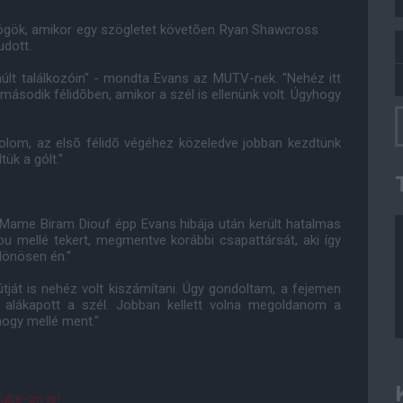
dögök, amikor egy szögletet követõen Ryan Shawcross
udott.
múlt találkozóin" - mondta Evans az MUTV-nek. "Nehéz itt
 második félidõben, amikor a szél is ellenünk volt. Úgyhogy
dolom, az elsõ félidõ végéhez közeledve jobban kezdtünk
ük a gólt."
 Mame Biram Diouf épp Evans hibája után került hatalmas
u mellé tekert, megmentve korábbi csapattársát, aki így
lönösen én."
útját is nehéz volt kiszámítani. Úgy gondoltam, a fejemen
it alákapott a szél. Jobban kellett volna megoldanom a
 hogy mellé ment."
ube-on is!