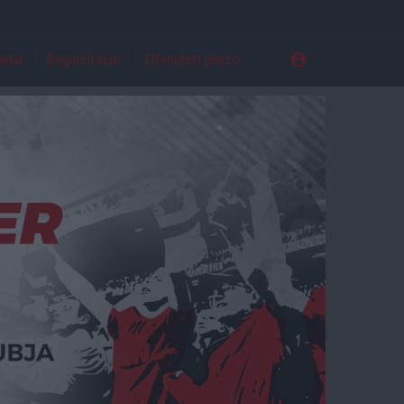
ldal
Regisztráció
Elfelejtett jelszó