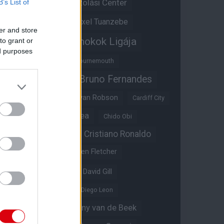
Átigazolási Center
B’s List of
Aston Villa
Átigazolások
Axel Tuanzebe
er and store
Bajnokok Ligája
to grant or
Ayden Heaven
ed purposes
Benjamin Sesko
Bournemouth
Bruno Fernandes
Brandon Williams
Bryan Mbeumo
Bryan Robson
Cardiff City
Casemiro
Chelsea
Chido Obi
Christian Eriksen
Cristiano Ronaldo
Crystal Palace
Darren Fletcher
David De Gea
David Gill
Dean Henderson
Diego Leon
Diogo Dalot
Donny van de Beek