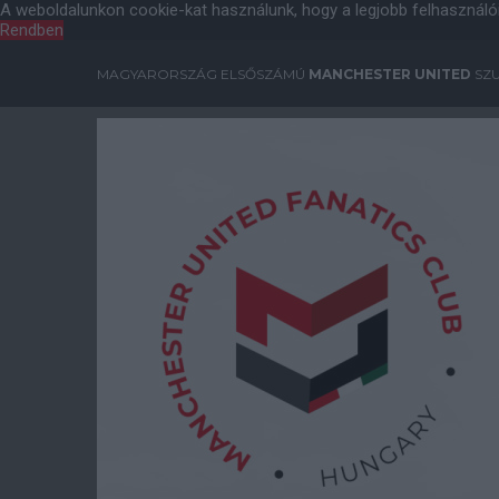
A weboldalunkon cookie-kat használunk, hogy a legjobb felhasználó
Rendben
MAGYARORSZÁG ELSŐSZÁMÚ
MANCHESTER UNITED
SZU