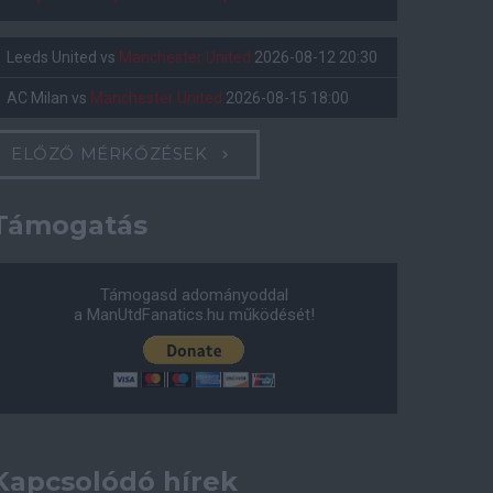
Leeds United
vs
Manchester United
2026-08-12 20:30
AC Milan
vs
Manchester United
2026-08-15 18:00
ELŐZŐ MÉRKŐZÉSEK
Támogatás
Támogasd adományoddal
a ManUtdFanatics.hu működését!
Kapcsolódó hírek