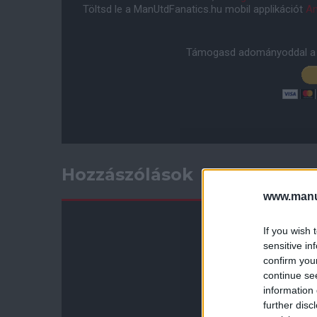
Töltsd le a ManUtdFanatics.hu mobil applikációt
An
Támogasd adományoddal a 
Hozzászólások
www.manut
If you wish 
sensitive in
confirm you
continue se
information 
further disc