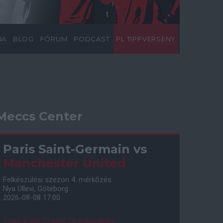
IA
BLOG
FÓRUM
PODCAST
PL TIPPVERSENY
Meccs Center
Paris Saint-Germain
vs
Manchester United
Felkészülési szezon 4. mérkőzés
Nya Ullevi, Göteborg
2026-08-08 17:00
1 nap 8 óra 19 perc 9 másodperc