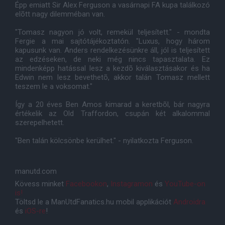
Épp emiatt Sir Alex Ferguson a vasárnapi FA kupa találkozó
elõtt nagy dilemméban van.
"Tomasz nagyon jó volt, remekül teljesített." - mondta
Fergie a mai sajtótájékoztatón. "Luxus, hogy három
kapusunk van. Anders rendelkezésünkre áll, jól is teljesített
az edzéseken, de neki még nincs tapasztalata. Ez
mindenképp hatással lesz a kezdõ kiválasztásakor és ha
Edwin nem lesz bevethetõ, akkor talán Tomasz mellett
teszem le a voksomat."
Így a 20 éves Ben Amos kimarad a keretbõl, bár nagyra
értékelik az Old Traffordon, csupán két alkalommal
szerepelhetett.
"Ben talán kölcsönbe kerülhet." - nyilatkozta Ferguson.
manutd.com
Kövess minket
Facebookon
,
Instagramon
és
YouTube-on
is!
Töltsd le a ManUtdFanatics.hu mobil applikációt
Androidra
és
iOS-re
!