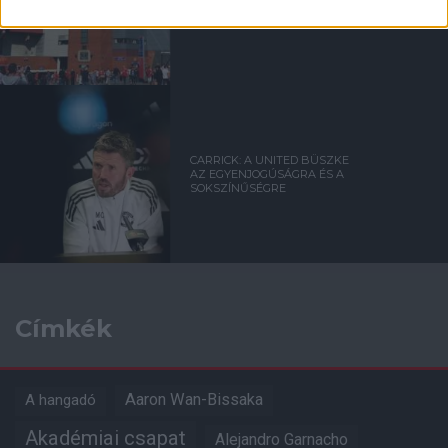
CARRICK: A UNITED BÜSZKE
AZ EGYENJOGÚSÁGRA ÉS A
SOKSZÍNŰSÉGRE
Címkék
Aaron Wan-Bissaka
A hangadó
Akadémiai csapat
Alejandro Garnacho