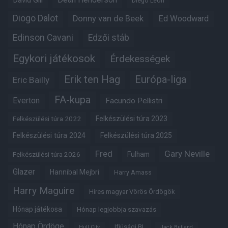
David Gill
Diego Leon
Diogo Dalot
Donny van de Beek
Ed Woodward
Edinson Cavani
Edzői stáb
Egykori játékosok
Érdekességek
Erik ten Hag
Európa-liga
Eric Bailly
FA-kupa
Everton
Facundo Pellistri
Felkészülési túra 2022
Felkészülési túra 2023
Felkészülési túra 2024
Felkészülési túra 2025
Fred
Gary Neville
Fulham
Felkészülési túra 2026
Glazer
Hannibal Mejbri
Harry Amass
Harry Maguire
Híres magyar Vörös Ördögök
Hónap játékosa
Hónap legjobbja szavazás
Hónap Ördöge
Ifjúsági BL
Hull City
Jack Butland