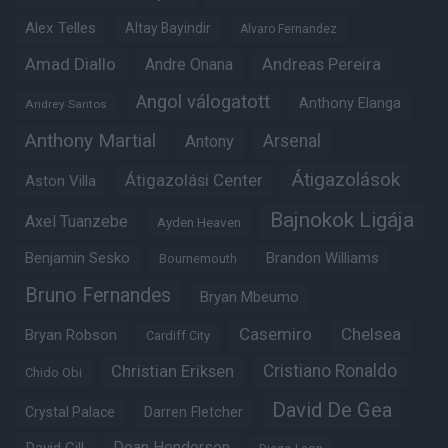
Alex Telles
Altay Bayindir
Alvaro Fernandez
Amad Diallo
Andre Onana
Andreas Pereira
Angol válogatott
Anthony Elanga
Andrey Santos
Anthony Martial
Arsenal
Antony
Átigazolások
Átigazolási Center
Aston Villa
Bajnokok Ligája
Axel Tuanzebe
Ayden Heaven
Benjamin Sesko
Brandon Williams
Bournemouth
Bruno Fernandes
Bryan Mbeumo
Casemiro
Chelsea
Bryan Robson
Cardiff City
Christian Eriksen
Cristiano Ronaldo
Chido Obi
David De Gea
Crystal Palace
Darren Fletcher
Dean Henderson