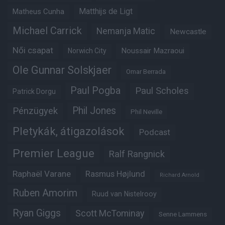
Matheus Cunha
Matthijs de Ligt
Michael Carrick
Nemanja Matic
Newcastle
Női csapat
Noussair Mazraoui
Norwich City
Ole Gunnar Solskjaer
Omar Berrada
Paul Pogba
Paul Scholes
Patrick Dorgu
Phil Jones
Pénzügyek
Phil Neville
Pletykák, átigazolások
Podcast
Premier League
Ralf Rangnick
Raphaël Varane
Rasmus Højlund
Richard Arnold
Ruben Amorim
Ruud van Nistelrooy
Ryan Giggs
Scott McTominay
Senne Lammens