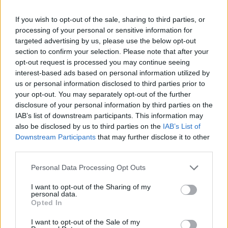
If you wish to opt-out of the sale, sharing to third parties, or
processing of your personal or sensitive information for
targeted advertising by us, please use the below opt-out
section to confirm your selection. Please note that after your
opt-out request is processed you may continue seeing
interest-based ads based on personal information utilized by
Meccs Center
us or personal information disclosed to third parties prior to
your opt-out. You may separately opt-out of the further
disclosure of your personal information by third parties on the
IAB’s list of downstream participants. This information may
Leeds United
vs
Manchester
also be disclosed by us to third parties on the
IAB’s List of
United
Downstream Participants
that may further disclose it to other
third parties.
Felkészülési szezon 5. mérkőzés
Please note that this website/app uses one or more Google
Croke Park, Dublin
Personal Data Processing Opt Outs
services and may gather and store information including but
2026-08-12 20:30
not limited to your visit or usage behaviour. You may click to
I want to opt-out of the Sharing of my
personal data.
grant or deny consent to Google and its third-party tags to
2 nap 15 óra 18 perc 22 másodperc
Opted In
use your data for below specified purposes in below Google
consent section.
I want to opt-out of the Sale of my