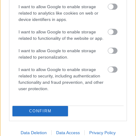
I want to allow Google to enable storage
related to analytics like cookies on web or
device identifiers in apps.
CARRICKET FOGJA AJÁNLANI
A VEZETŐSÉG RATCLIFFE-
NEK
I want to allow Google to enable storage
related to functionality of the website or app.
I want to allow Google to enable storage
related to personalization.
I want to allow Google to enable storage
related to security, including authentication
SIR DAVE BRAILSFORD
TÁVOZOTT AZ
functionality and fraud prevention, and other
IGAZGATÓSÁGBÓL
user protection.
CONFIRM
Data Deletion
Data Access
Privacy Policy
VÁLTOZÁSOK A KLUB KÖRÜL