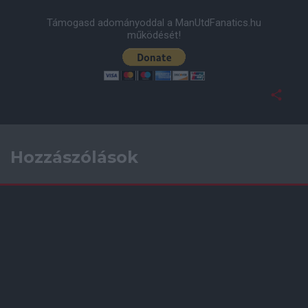
Támogasd adományoddal a ManUtdFanatics.hu
működését!
Hozzászólások