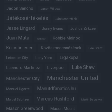
Jadon Sancho
Jason Wilcox
Játékosértékelés
Játékosprofilok
Jesse Lingard
Jonny Evans
Joshua Zirkzee
Juan Mata
Kobbie Mainoo
Karl Darlow
Kölcsönlesen
Közös meccsnézések
Lee Grant
Ligakupa
Leny Yoro
Leicester City
Luke Shaw
Lisandro Martinez
Liverpool
Manchester United
Manchester City
Manutdfanatics.hu
Manuel Ugarte
Marcus Rashford
Marcel Sabitzer
Martin Dubravka
Mason Greenwood
Mason Mount