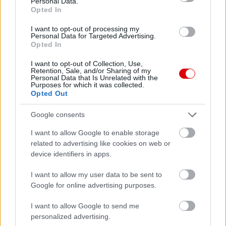
Personal Data.
AC Milan
vs
Manchester United
2026-08-15 18:00
Opted In
ELŐZŐ MÉRKŐZÉSEK
I want to opt-out of processing my
Personal Data for Targeted Advertising.
Opted In
Támogatás
I want to opt-out of Collection, Use,
Retention, Sale, and/or Sharing of my
Personal Data that Is Unrelated with the
Purposes for which it was collected.
Opted Out
Támogasd adományoddal
a ManUtdFanatics.hu működését!
Google consents
I want to allow Google to enable storage
related to advertising like cookies on web or
device identifiers in apps.
I want to allow my user data to be sent to
Kapcsolódó hírek
Google for online advertising purposes.
I want to allow Google to send me
MANCHESTER UNITED
personalized advertising.