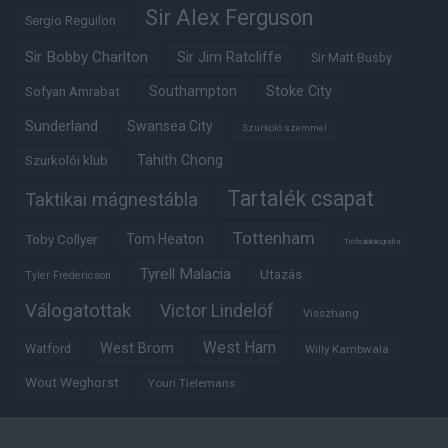
Sir Alex Ferguson
Sergio Reguilon
Sir Bobby Charlton
Sir Jim Ratcliffe
Sir Matt Busby
Southampton
Stoke City
Sofyan Amrabat
Sunderland
Swansea City
Szurkoló szemmel
Tahith Chong
Szurkolói klub
Tartalék csapat
Taktikai mágnestábla
Tottenham
Tom Heaton
Toby Collyer
Trófeabibliográfia
Tyrell Malacia
Utazás
Tyler Fredericson
Válogatottak
Victor Lindelöf
Visszhang
West Ham
West Brom
Watford
Willy Kambwala
Wout Weghorst
Youri Tielemans