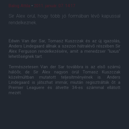
Balog Attila
•
2011. január. 07. 14:17
Sir Alex örül, hogy több jó formában lévõ kapussal
rendelkeznek.
Edwin Van der Sar, Tomasz Kuszczak és az új igazolás,
Anders Lindegaard állnak a szezon hátralévõ részében Sir
Alex Ferguson rendelkezésére, amit a menedzser "luxus"
lehetõségnek tart.
Természetesen Van der Sar továbbra is az elsõ számú
hálóõr, de Sir Alex nagyon örül Tomasz Kuszczak
közelmúltban mutatott teljesítményének is. Anders
Lindegaard is játszhat immár, miután regisztrálták õt a
Premier Leaguere és átvette 34-es számmal ellátott
mezét.