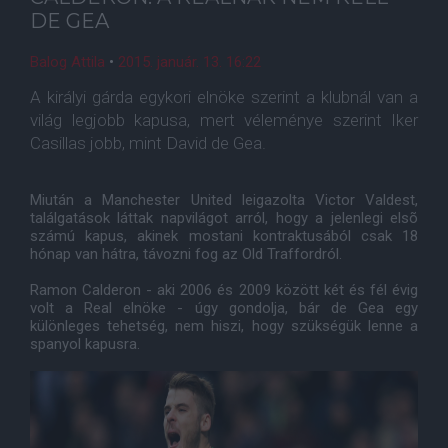
DE GEA
Balog Attila
•
2015. január. 13. 16:22
A királyi gárda egykori elnöke szerint a klubnál van a
világ legjobb kapusa, mert véleménye szerint Iker
Casillas jobb, mint David de Gea.
Miután a Manchester United leigazolta Victor Valdest,
találgatások láttak napvilágot arról, hogy a jelenlegi elsõ
számú kapus, akinek mostani kontraktusából csak 18
hónap van hátra, távozni fog az Old Traffordról.
Ramon Calderon - aki 2006 és 2009 között két és fél évig
volt a Real elnöke - úgy gondolja, bár de Gea egy
különleges tehetség, nem hiszi, hogy szükségük lenne a
spanyol kapusra.