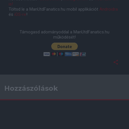
is!
Töltsd le a ManUtdFanatics.hu mobil applikációt
Androidra
és
iOS-re
!
Támogasd adományoddal a ManUtdFanatics.hu
működését!
Hozzászólások