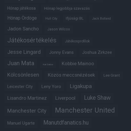
Hónap játékosa
Hónap legjobbja szavazás
Hónap Ördöge
Ifjúsági BL
Hull City
Jack Butland
Jadon Sancho
Jason Wilcox
Játékosértékelés
Játékosprofilok
Jesse Lingard
Jonny Evans
Joshua Zirkzee
Juan Mata
Kobbie Mainoo
Karl Darlow
Kölcsönlesen
Közös meccsnézések
Lee Grant
Ligakupa
Leny Yoro
Leicester City
Luke Shaw
Lisandro Martinez
Liverpool
Manchester United
Manchester City
Manutdfanatics.hu
Manuel Ugarte