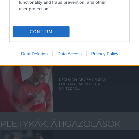
functionality and fraud prevention, and other
user protection.
DE GEA: VARÁZSLATOS
PILLANAT VOLT
CONFIRM
Data Deletion
Data Access
Privacy Policy
REGUILON: DE GEA CSODÁS
DOLGOKAT MONDOTT A
UNITEDRŐL
PLETYKÁK, ÁTIGAZOLÁSOK