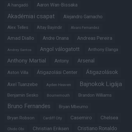
Aaron Wan-Bissaka
A hangadó
Akadémiai csapat
Alejandro Garnacho
Alex Telles
Altay Bayindir
Alvaro Fernandez
Amad Diallo
Andre Onana
Andreas Pereira
Angol válogatott
Anthony Elanga
Andrey Santos
Anthony Martial
Arsenal
Antony
Átigazolások
Átigazolási Center
Aston Villa
Bajnokok Ligája
Axel Tuanzebe
Ayden Heaven
Benjamin Sesko
Brandon Williams
Bournemouth
Bruno Fernandes
Bryan Mbeumo
Casemiro
Chelsea
Bryan Robson
Cardiff City
Christian Eriksen
Cristiano Ronaldo
Chido Obi