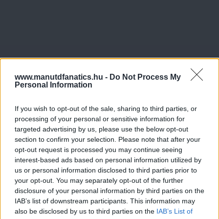
www.manutdfanatics.hu -
Do Not Process My
Personal Information
If you wish to opt-out of the sale, sharing to third parties, or
Meccs Center
processing of your personal or sensitive information for
targeted advertising by us, please use the below opt-out
section to confirm your selection. Please note that after your
opt-out request is processed you may continue seeing
Paris Saint-Germain
vs
interest-based ads based on personal information utilized by
Manchester United
us or personal information disclosed to third parties prior to
your opt-out. You may separately opt-out of the further
Felkészülési szezon 4. mérkőzés
disclosure of your personal information by third parties on the
Nya Ullevi, Göteborg
IAB’s list of downstream participants. This information may
2026-08-08 17:00
also be disclosed by us to third parties on the
IAB’s List of