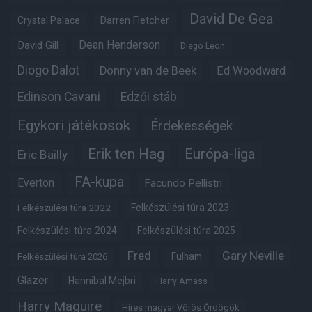
David De Gea
Crystal Palace
Darren Fletcher
Dean Henderson
David Gill
Diego Leon
Diogo Dalot
Donny van de Beek
Ed Woodward
Edinson Cavani
Edzői stáb
Egykori játékosok
Érdekességek
Erik ten Hag
Európa-liga
Eric Bailly
FA-kupa
Everton
Facundo Pellistri
Felkészülési túra 2022
Felkészülési túra 2023
Felkészülési túra 2024
Felkészülési túra 2025
Fred
Gary Neville
Fulham
Felkészülési túra 2026
Glazer
Hannibal Mejbri
Harry Amass
Harry Maguire
Híres magyar Vörös Ördögök