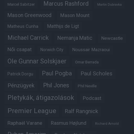
Marcus Rashford
Marcel Sabitzer
Martin Dubravka
Mason Greenwood
Mason Mount
Matheus Cunha
Matthijs de Ligt
Michael Carrick
Nemanja Matic
Newcastle
Női csapat
Noussair Mazraoui
Norwich City
Ole Gunnar Solskjaer
Omar Berrada
Paul Pogba
Paul Scholes
Patrick Dorgu
Phil Jones
Pénzügyek
Phil Neville
Pletykák, átigazolások
Podcast
Premier League
Ralf Rangnick
Raphaël Varane
Rasmus Højlund
Richard Arnold