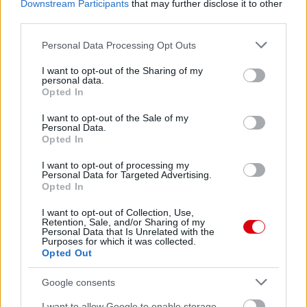
Downstream Participants
that may further disclose it to other
third parties.
Please note that this website/app uses one or more Google
Leeds United
vs
Manchester United
2026-08-12 20:30
Personal Data Processing Opt Outs
services and may gather and store information including but
AC Milan
vs
Manchester United
2026-08-15 18:00
not limited to your visit or usage behaviour. You may click to
I want to opt-out of the Sharing of my
personal data.
grant or deny consent to Google and its third-party tags to
Opted In
use your data for below specified purposes in below Google
ELŐZŐ MÉRKŐZÉSEK
consent section.
I want to opt-out of the Sale of my
Personal Data.
Opted In
Támogatás
I want to opt-out of processing my
Personal Data for Targeted Advertising.
Opted In
Támogasd adományoddal
a ManUtdFanatics.hu működését!
I want to opt-out of Collection, Use,
Retention, Sale, and/or Sharing of my
Personal Data that Is Unrelated with the
Purposes for which it was collected.
Opted Out
Google consents
I want to allow Google to enable storage