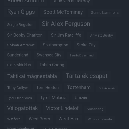
Ruben Amorim
Ruud van Nistelrooy
Ryan Giggs
Scott McTominay
Senne Lammens
Sir Alex Ferguson
Sergio Reguilon
Sir Bobby Charlton
Sir Jim Ratcliffe
Sir Matt Busby
Southampton
Stoke City
Sofyan Amrabat
Sunderland
Swansea City
Szurkoló szemmel
Tahith Chong
Szurkolói klub
Tartalék csapat
Taktikai mágnestábla
Tottenham
Tom Heaton
Toby Collyer
Trófeabibliográfia
Tyrell Malacia
Utazás
Tyler Fredericson
Válogatottak
Victor Lindelöf
Visszhang
West Ham
West Brom
Watford
Willy Kambwala
Wout Weghorst