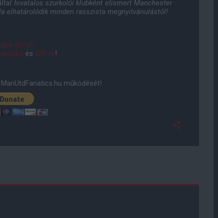
tal hivatalos szurkolói klubként elismert Manchester
la elhatárolódik minden rasszista megnyilvánulástól!
ube-on is!
droidra
és
iOS-re
!
ManUtdFanatics.hu működését!