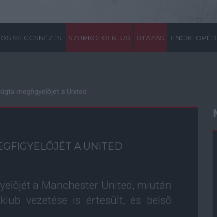
ÖS MECCSNÉZÉS
SZURKOLÓI KLUB
UTAZÁS
ENCIKLOPÉD
úgta megfigyelõjét a United
EGFIGYELÕJÉT A UNITED
gyelõjét a Manchester United, miután
klub vezetése is értesült, és belsõ