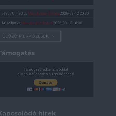
Leeds United
vs
Manchester United
2026-08-12 20:30
AC Milan
vs
Manchester United
2026-08-15 18:00
ELŐZŐ MÉRKŐZÉSEK
Támogatás
Támogasd adományoddal
a ManUtdFanatics.hu működését!
Kapcsolódó hírek