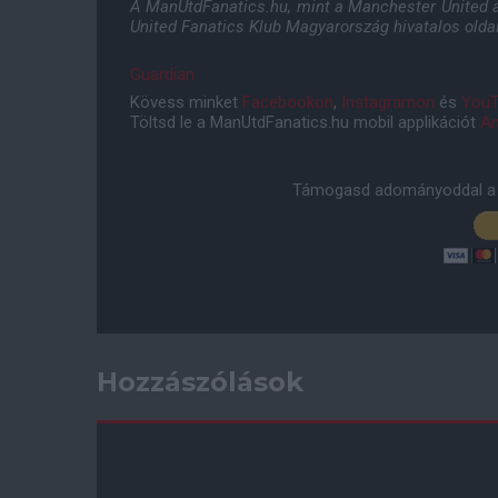
A ManUtdFanatics.hu, mint a Manchester United ál
United Fanatics Klub Magyarország hivatalos olda
Guardian
Kövess minket
Facebookon
,
Instagramon
és
YouT
Töltsd le a ManUtdFanatics.hu mobil applikációt
An
Támogasd adományoddal a 
Hozzászólások