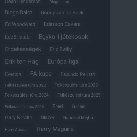
Dean Henderson
Diego Leon
Diogo Dalot
Donny van de Beek
Edinson Cavani
Ed Woodward
Egykori játékosok
Edzői stáb
Érdekességek
Eric Bailly
Erik ten Hag
Európa-liga
FA-kupa
Everton
Facundo Pellistri
Felkészülési túra 2022
Felkészülési túra 2023
Felkészülési túra 2024
Felkészülési túra 2025
Fred
Fulham
Felkészülési túra 2026
Gary Neville
Glazer
Hannibal Mejbri
Harry Maguire
Harry Amass