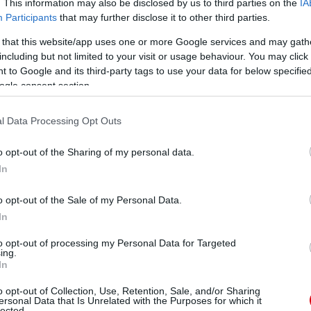
. This information may also be disclosed by us to third parties on the
IA
Participants
that may further disclose it to other third parties.
n is a Charlie Hebdo szerkesztõsége ellen elkövetett
rta, reméli, hogy Franciaország "az országukban lévõ
 that this website/app uses one or more Google services and may gath
 így válaszolt: "Ezzel csak egyetérteni tudok. Reméljük,
including but not limited to your visit or usage behaviour. You may click 
k is követi majd ezt a példát." Ez egyike volt azon
 to Google and its third-party tags to use your data for below specifi
smerte, hogy õ írta, bár azt hozzátette, hogy ezt a
ogle consent section.
igyelõjeként Európában tett utazásairól is naprakész
l Data Processing Opt Outs
etünk manchesteri mindennapjaiba, amelyrõl például egy
 és Robin van Persie társaságában ebédel, vagy éppen
o opt-out of the Sharing of my personal data.
ezonvégi találkozóján készült, és éppen Ryan Giggs és
In
ékosainak kiválasztásában betöltött szerepérõl beszél.
o opt-out of the Sale of my Personal Data.
In
to opt-out of processing my Personal Data for Targeted
ing.
In
o opt-out of Collection, Use, Retention, Sale, and/or Sharing
ersonal Data that Is Unrelated with the Purposes for which it
lected.