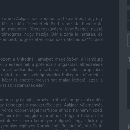
k Torben Aakjaer szerzõdését, azt követõen, hogy egy
tták, miután értesítették õket rasszista Facebook-
egy mecsetet "összeesküvésre lehetõséget nyújtó
 támogatta, hogy hazája, Dánia zárja le határait, és
 embert, hogy kelet-európai szemetet és sz**t távol
lgozott a Unitednél, amelyet megelõzõen a Hamburg
 klub edzéseinek a potenciális átigazolás átbeszélése
ó hozzászólásokat is tartalmaz a kelet-európaiakra
sított a dán szélsõjobboldali Folkeparti nézeteit a
n képet is csatolt, melyen hat malac látható, ezzel a
ket az Iszlamisták ellen".
ára egy újsághír, amely arról szól, hogy valaki a dán
Egy felhasználó megkérdõjelezte Aakjaer véleményét,
öd a vörös koppenhágai maffiába ahhoz, ha nem hiszed,
*t nem kell seggberúgni ahhoz, hogy a határon túl
nosítok. Ezek nem keményen dolgozó lengyel fiúk egy
yvonalas cigányok Romániából, Bulgáriából, stb. És itt