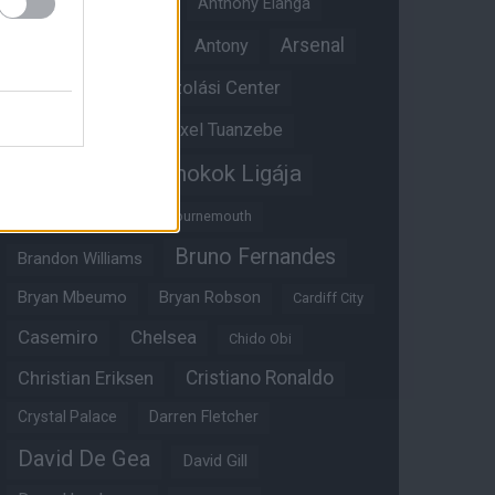
Angol válogatott
Anthony Elanga
Anthony Martial
Arsenal
Antony
Átigazolási Center
Aston Villa
Átigazolások
Axel Tuanzebe
Bajnokok Ligája
Ayden Heaven
Benjamin Sesko
Bournemouth
Bruno Fernandes
Brandon Williams
Bryan Mbeumo
Bryan Robson
Cardiff City
Casemiro
Chelsea
Chido Obi
Christian Eriksen
Cristiano Ronaldo
Crystal Palace
Darren Fletcher
David De Gea
David Gill