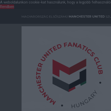
A weboldalunkon cookie-kat használunk, hogy a legjobb felhasználó
Rendben
MAGYARORSZÁG ELSŐSZÁMÚ
MANCHESTER UNITED
SZU