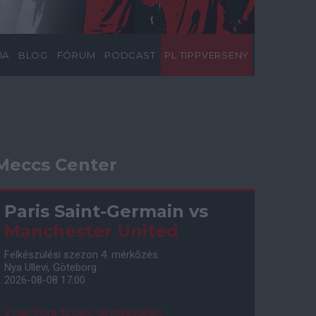
IA
BLOG
FÓRUM
PODCAST
PL TIPPVERSENY
Meccs Center
Paris Saint-Germain
vs
Manchester United
Felkészülési szezon 4. mérkőzés
Nya Ullevi, Göteborg
2026-08-08 17:00
2 nap 9 óra 42 perc 49 másodperc