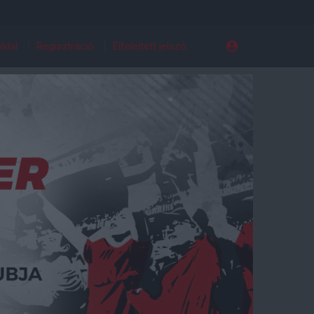
ldal
Regisztráció
Elfelejtett jelszó