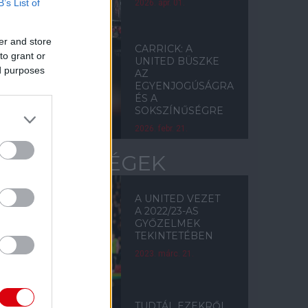
B’s List of
2026. ápr. 01.
er and store
CARRICK: A
to grant or
UNITED BÜSZKE
ed purposes
AZ
EGYENJOGÚSÁGRA
ÉS A
SOKSZÍNŰSÉGRE
2026. febr. 21.
ÉRDEKESSÉGEK
A UNITED VEZET
A 2022/23-AS
GYŐZELMEK
TEKINTETÉBEN
2023. márc. 21.
TUDTÁL EZEKRŐL