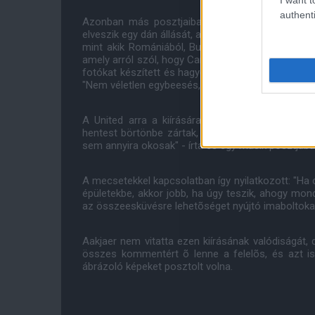
authenti
Azonban más posztjaiban azt állítja, Dániának el
elveszik egy dán állását, akkor kifelé, de elõbb a h
mint akik Romániából, Bulgáriából stb. érkeznek".
amely arról szól, hogy Caroline Wozniacki, aki le
fotókat készített és hagyott Serena Williams tele
"Nem véletlen egybeesés, hogy lengyel" - írja hoz
A United arra a kiírására is magyarázatot várt 
hentest börtönbe zártak, amiért disznóhúst ado
sem annyira okosak" - írta és egy másik posztjába
A mecsetekkel kapcsolatban így nyilatkozott: "Ha
épületekbe, akkor jobb, ha úgy teszik, ahogy mon
az összeesküvésre lehetõséget nyújtó imaboltokat
Aakjaer nem vitatta ezen kiírásának valódiságát, 
összes kommentért õ lenne a felelõs, és azt is
ábrázoló képeket posztolt volna.