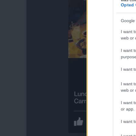
Opted 
Google 
I want t
web or d
I want t
purpose
I want 
I want t
web or d
I want t
or app.
I want t
I want t