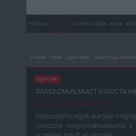
FŐOLDAL
HÍREK
SZEZON 2025/26
KLUB
KÖZ
Főoldal
Hírek
Egyéb hírek
Rasszizmus miatt kir
Egyéb hírek
RASSZIZMUS MIATT KIRÚGTA M
Lakner Péter
•
2015. január. 15. 11:05
Elbocsátotta egyik európai megfi
rasszista megnyilvánulásairól a 
vizsgálat indult az ügyben.