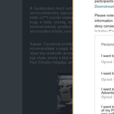
participants
Downstream 
A Facebookon részt vett egy olyan beszélgetésbe
terrorcselekmény kapcsán, ahol egy barátja azt í
Please note
többi sz**t ezután végleg eltávolítja". Aakjaer erre
information 
hogy a többi ország, köztül hõnszeretett Dánián
deny consent
kommenteknek, amellyel kapcsolatban Aakjaer eli
terroristákra értette, nem a muszlimokra.
in below Go
Aakjaer Facebook-profilja emellett a United-megf
Persona
információkkal szolgál, illetbe betekintést nyerh
olyan kép árulkodik, amelyen éppen Nemanja Vidic
I want t
egy olyan, amely a klub edzõi stábjának elõzõ sz
Opted 
Paul Scholes hallgatja, amint a klub akadémiai ját
I want t
Opted 
I want 
Advertis
Opted 
I want t
of my P
was col