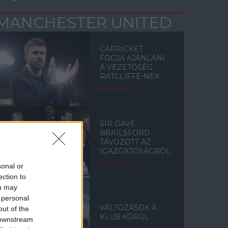
MANCHESTER UNITED
CARRICKET
FOGJA AJÁNLANI
A VEZETŐSÉG
RATCLIFFE-NEK
2026. máj. 13.
SIR DAVE
BRAILSFORD
TÁVOZOTT AZ
IGAZGATÓSÁGBÓL
2026. máj. 07.
sonal or
ection to
ou may
 personal
VÁLTOZÁSOK A
out of the
KLUB KÖRÜL
 downstream