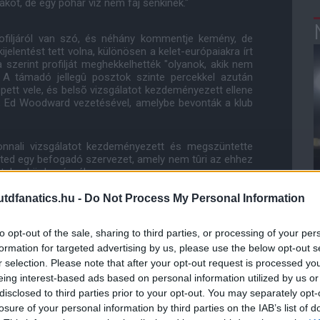
kot, de egy pohár víz nem fáj senkinek."
ofiljáról van szó, és néhány kommentje kemény, de
jelentést tett volna, különösen a kelet-európaiakra írt
sa szerint profilját meghekkelhették "olyanok, akik nem
 A támadó jellegû posztok szinte percekkel azután
lépett vele, és belsõ vizsgálatot kezdeményezett ellene
a, Ed Woodward vezetésével, amelybe bevonták a klub
zonnali vizsgálatot kezdeményezett és megszüntette
ited egy befogadó szervezet, amely nem tûri az ehhez
vatalos közleményében.
dfanatics.hu -
Do Not Process My Personal Information
to opt-out of the sale, sharing to third parties, or processing of your per
mmentjeit "kiragadták szövegkörnyezetükbõl" és
formation for targeted advertising by us, please use the below opt-out s
e kellene zárnunk határainkat, mint ahogy rengeteg dán
r selection. Please note that after your opt-out request is processed y
k agresszív nyelvezetet" - mondta. "Soha nem írnám
eing interest-based ads based on personal information utilized by us or
mmilyen rasszista hozzászólást, az nem én lennék.
disclosed to third parties prior to your opt-out. You may separately opt-
 sokkolt ez az eset. Amikor meghallottam, az egy
vagyok."
losure of your personal information by third parties on the IAB’s list of