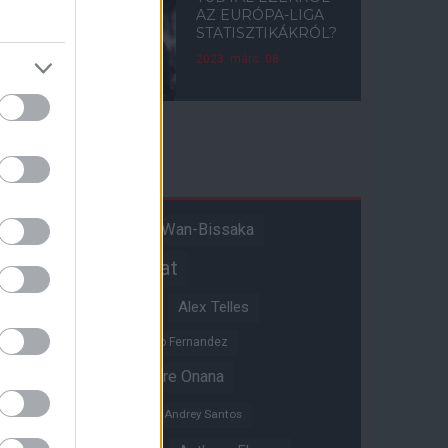
AZ EURÓPA-LIGA
STATISZTIKÁKRÓL?
2023. márc. 08.
Címkék
Aaron Wan-Bissaka
A hangadó
Akadémiai csapat
Alejandro Garnacho
Alex Telles
Altay Bayindir
Alvaro Fernandez
Amad Diallo
Andre Onana
Andreas Pereira
Andrey Santos