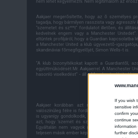
nem lehet kegyelmezni. Nem legitimálom az erõsza
Aakjaer megerõsítette, hogy az õ személyes pr
tagadja, hogy bármilyen rasszista vagy agresszív ki
"szemetet és sz**t" fordulatot illetõen, és állítá
kedvelnek engem vagy a Manchester Unitedet".
eltûntek profiljáról, hogy a Guardian kapcsolatba 
a Manchester United a klub ügyvezetõ-igazgatój
skandináviai fõmegfigyelõjét, Simon Wells-t is.
"A klub bizonyítékokat kapott a Guardiantõl, a
együttmûködését Mr. Aakjaerrel. A Manchester Un
hasonló viselkedést" - áll a Manchester United hi
www.manut
If you wish 
Aakjaer korábban azt mondta az újságnak, ko
sensitive in
valószínûleg félre is fordították. "Hiszem, hogy l
confirm you
is ugyanígy gondolkodik, de soha nem használné
continue se
azt, hogy 'szemét és sz*r'. Soha nem írtam se
information 
Egyáltalán nem vagyok rasszista, mélységesen
teljesen másik ember képét mutatta, mint amilyen 
further disc