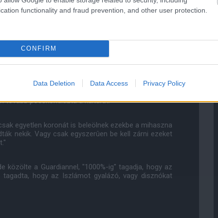
cation functionality and fraud prevention, and other user protection.
 kellene távolítania országából a bevándorlókat. "Ha
atárokat kell lezárni az olyan bûnözõk és koldusok elõl,
 Egy másik kiírása egy olyan újságcikkel kapcsolatos,
ngyel szülõk gyermekeként egész életében Dániában élt,
CONFIRM
fonján, miután rejtélyes módon egy partin hozzákerült.
zászólásként.
Aakjaertõl, amelyet azzal kapcsolatban írt, hogy egy
Data Deletion
Data Access
Privacy Policy
tt el muszlimoknak évekig - "Tehát a nagyokosak még
n tovább pocskondiázta a kultúrát.
 csak egyetlen koronát is beleölnek ezekbe a mihaszna
dták nekik. Vagy csak egyszerûen be kell zárni ezeket
."
de közölte a Guardiannel, "1000%-ig" tagadja, hogy az
 tagadta, hogy az Iszlámot gyalázó, vagy disznókat