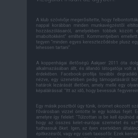
A klub szóvívõje megerõsítette, hogy felbontottá
nappal korábban minden munkavégzéstõl eltilto
hozzászólásairól, amelyekben többek között 
imaboltokként" említett. Kommentjeiben emellett
tegyen "minden egyes keresztezõdésbe plusz egy
lehessen tartani".
A koppenhágai illetõségû Aakjaer 2011 óta do
alkalmazásában állt, és állandó látogatója volt a
érdekében. Facebook-profilja további degradál
nézve, egy üzenetében pedig támogatásáról bizto
határok lezárását illetõen, amely mellé egy olya
képaláírással: "Itt az idõ, hogy bevessük fegyverein
Egy másik posztból úgy tûnik, örömet okozott szám
fõvárosban vizzel öntötte le egy koldus fejét. 
amelyre így felelet: "Túlzottan is be kell épüln
hogy az összes kelet-európai szemetet és sz*
tudhassuk õket. Igen, az ilyen esetekben általá
építkezésrõl, vagy egy cseh taxisofõr. Ezek kemén