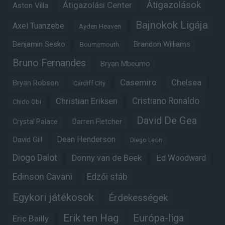
Átigazolások
Átigazolási Center
Aston Villa
Bajnokok Ligája
Axel Tuanzebe
Ayden Heaven
Benjamin Sesko
Brandon Williams
Bournemouth
Bruno Fernandes
Bryan Mbeumo
Casemiro
Chelsea
Bryan Robson
Cardiff City
Christian Eriksen
Cristiano Ronaldo
Chido Obi
David De Gea
Crystal Palace
Darren Fletcher
Dean Henderson
David Gill
Diego Leon
Diogo Dalot
Donny van de Beek
Ed Woodward
Edinson Cavani
Edzői stáb
Egykori játékosok
Érdekességek
Erik ten Hag
Európa-liga
Eric Bailly