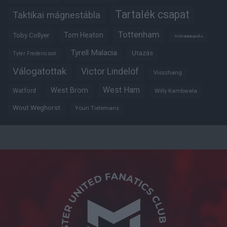
Tartalék csapat
Taktikai mágnestábla
Tottenham
Tom Heaton
Toby Collyer
Trófeabibliográfia
Tyrell Malacia
Utazás
Tyler Fredericson
Válogatottak
Victor Lindelöf
Visszhang
West Ham
West Brom
Watford
Willy Kambwala
Wout Weghorst
Youri Tielemans