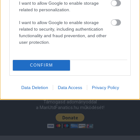
I want to allow Google to enable storage
2026-08-08 17:00
related to personalization.
I want to allow Google to enable storage
related to security, including authentication
Leeds United
vs
Manchester United
2026-08-12 20:30
functionality and fraud prevention, and other
user protection.
AC Milan
vs
Manchester United
2026-08-15 18:00
ELŐZŐ MÉRKŐZÉSEK
CONFIRM
Támogatás
Data Deletion
Data Access
Privacy Policy
Támogasd adományoddal
a ManUtdFanatics.hu működését!