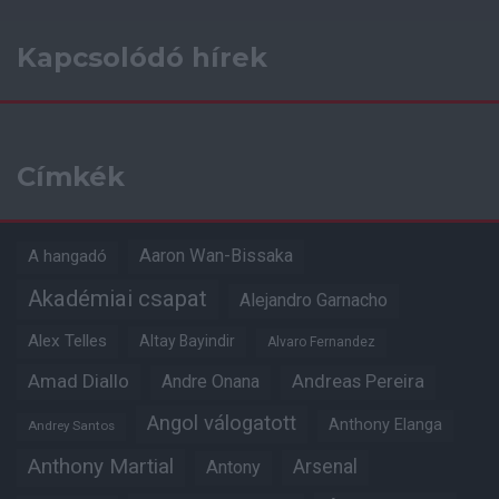
Kapcsolódó hírek
Címkék
Aaron Wan-Bissaka
A hangadó
Akadémiai csapat
Alejandro Garnacho
Alex Telles
Altay Bayindir
Alvaro Fernandez
Amad Diallo
Andre Onana
Andreas Pereira
Angol válogatott
Anthony Elanga
Andrey Santos
Anthony Martial
Arsenal
Antony