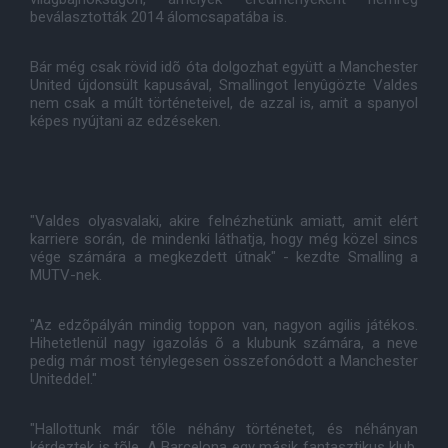
beválasztották 2014 álomcsapatába is.
Bár még csak rövid idõ óta dolgozhat együtt a Manchester
United újdonsült kapusával, Smallingot lenyûgözte Valdes
nem csak a múlt történeteivel, de azzal is, amit a spanyol
képes nyújtani az edzéseken.
"Valdes olyasvalaki, akire felnézhetünk amiatt, amit elért
karriere során, de mindenki láthatja, hogy még közel sincs
vége számára a megkezdett útnak" - kezdte Smalling a
MUTV-nek.
"Az edzõpályán mindig toppon van, nagyon agilis játékos.
Hihetetlenül nagy igazolás õ a klubunk számára, a neve
pedig már most ténylegesen összefonódott a Manchester
Uniteddel."
"Hallottunk már tõle néhány történetet, és néhányan
kérdeztek is tõle. A Barcelona egy másik fantasztikus klub,