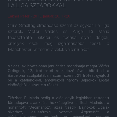
LA LIGA SZTÁROKKAL
Lakner Péter
•
2015. január. 20. 17:20
Chris Smalling elmondása szerint az egykori La Liga
sztárok, Victor Valdes és Angel Di Maria
tapasztalatai, sikerei és tudása olyan dolgok,
amelyek csak még izgalmasabbá teszik a
Manchester Unitednél a velük való munkát.
Valdes, aki hivatalosan január óta mondhatja magát Vörös
Ördögnek, 12, trófeáktól roskadozó évet töltött el a
Barcelona szolgálatában, szám szerint 21 trófeát gyûjtött
be a katalánokkal, amelyekbõl három Bajnokok Ligája
elsõségbõl is kivette a részét.
Eközben Di Maria pedig a világ egyik legjobban rettegett
támadójává avanzsált, hozzásegítve a Real Madridot a
hõnáhított "Decimához", azaz tizedik Bajnokok Ligája-
sikerhez, ezüstérmig vezetve Argentínát a
világbajnokságon, amelyek eredményeként nemrég