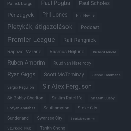
Paul Pogba
Paul Scholes
Patrick Dorgu
Phil Jones
Pénzügyek
Phil Neville
Pletykák, átigazolások
Podcast
Premier League
Ralf Rangnick
Raphaël Varane
Rasmus Højlund
Richard Arnold
Ruben Amorim
Ruud van Nistelrooy
Ryan Giggs
Scott McTominay
Senne Lammens
Sir Alex Ferguson
Sergio Reguilon
Sir Bobby Charlton
Sir Jim Ratcliffe
Sir Matt Busby
Southampton
Stoke City
Sofyan Amrabat
Sunderland
Swansea City
Szurkoló szemmel
Tahith Chong
Szurkolói klub