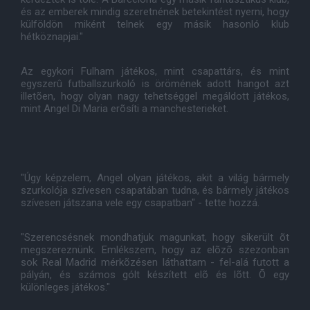
és az emberek mindig szeretnének betekintést nyerni, hogy
külföldön miként telnek egy másik hasonló klub
hétköznapjai."
Az egykori Fulham játékos, mint csapattárs, és mint
egyszerû futballszurkoló is örömének adott hangot azt
illetõen, hogy olyan nagy tehetséggel megáldott játékos,
mint Angel Di Maria erõsíti a manchesterieket.
"Úgy képzelem, Angel olyan játékos, akit a világ bármely
szurkolója szívesen csapatában tudna, és bármely játékos
szívesen játszana vele egy csapatban" - tette hozzá.
"Szerencsésnek mondhatjuk magunkat, hogy sikerült õt
megszereznünk. Emlékszem, hogy az elõzõ szezonban
sok Real Madrid mérkõzésen láthattam - fel-alá futott a
pályán, és számos gólt készített elõ és lõtt. Õ egy
különleges játékos."