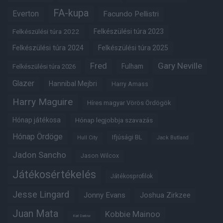
FA-kupa
Everton
Facundo Pellistri
Felkészülési túra 2022
Felkészülési túra 2023
Felkészülési túra 2024
Felkészülési túra 2025
Fred
Gary Neville
Fulham
Felkészülési túra 2026
Glazer
Hannibal Mejbri
Harry Amass
Harry Maguire
Híres magyar Vörös Ördögök
Hónap játékosa
Hónap legjobbja szavazás
Hónap Ördöge
Ifjúsági BL
Hull City
Jack Butland
Jadon Sancho
Jason Wilcox
Játékosértékelés
Játékosprofilok
Jesse Lingard
Jonny Evans
Joshua Zirkzee
Juan Mata
Kobbie Mainoo
Karl Darlow