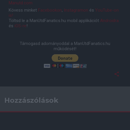
Manutd.com
Kövess minket
Facebookon
,
Instagramon
és
YouTube-on
is!
Töltsd le a ManUtdFanatics.hu mobil applikációt
Androidra
és
iOS-re
!
Támogasd adományoddal a ManUtdFanatics.hu
működését!
Hozzászólások