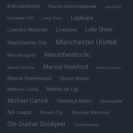
Kölcsönlesen
Közös meccsnézések
Lee Grant
Ligakupa
Leny Yoro
Leicester City
Luke Shaw
Lisandro Martinez
Liverpool
Manchester United
Manchester City
Manutdfanatics.hu
Manuel Ugarte
Marcus Rashford
Marcel Sabitzer
Martin Dubravka
Mason Greenwood
Mason Mount
Matheus Cunha
Matthijs de Ligt
Michael Carrick
Nemanja Matic
Newcastle
Női csapat
Noussair Mazraoui
Norwich City
Ole Gunnar Solskjaer
Omar Berrada