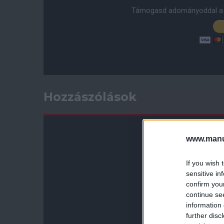
Támogasd adományoddal a 
Hozzászólások
www.manut
If you wish 
sensitive in
confirm you
continue se
information 
further disc