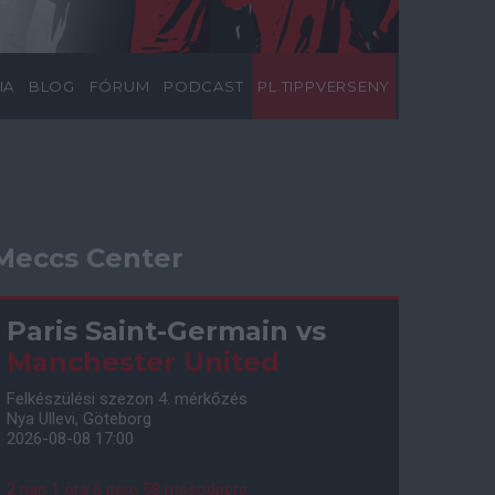
IA
BLOG
FÓRUM
PODCAST
PL TIPPVERSENY
Meccs Center
Paris Saint-Germain
vs
Manchester United
Felkészülési szezon 4. mérkőzés
Nya Ullevi, Göteborg
2026-08-08 17:00
2 nap 1 óra 6 perc 57 másodperc