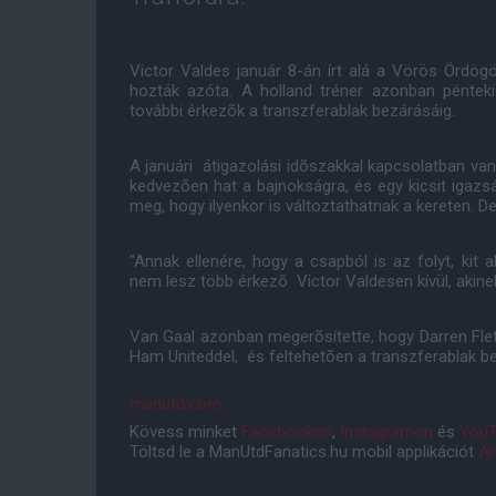
Victor Valdes január 8-án írt alá a Vörös Ördög
hozták azóta. A holland tréner azonban péntek
további érkezõk a transzferablak bezárásáig.
A januári átigazolási idõszakkal kapcsolatban v
kedvezõen hat a bajnokságra, és egy kicsit igazsá
meg, hogy ilyenkor is változtathatnak a kereten. De
"Annak ellenére, hogy a csapból is az folyt, kit
nem lesz több érkezõ Victor Valdesen kívül, akinek
Van Gaal azonban megerõsítette, hogy Darren Flet
Ham Uniteddel, és feltehetõen a transzferablak bez
manutd.com
Kövess minket
Facebookon
,
Instagramon
és
YouT
Töltsd le a ManUtdFanatics.hu mobil applikációt
An