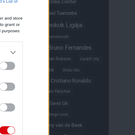
Átigazolási Center
B’s List of
Aston Villa
Átigazolások
Axel Tuanzebe
er and store
Bajnokok Ligája
to grant or
Ayden Heaven
ed purposes
Benjamin Sesko
Bournemouth
Bruno Fernandes
Brandon Williams
Bryan Mbeumo
Bryan Robson
Cardiff City
Casemiro
Chelsea
Chido Obi
Christian Eriksen
Cristiano Ronaldo
Crystal Palace
Darren Fletcher
David De Gea
David Gill
Dean Henderson
Diego Leon
Diogo Dalot
Donny van de Beek