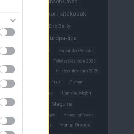
Edinson Cavani
Ed Woodward
Egykori játékosok
Edzői stáb
Érdekességek
Eric Bailly
Erik ten Hag
Európa-liga
FA-kupa
Everton
Facundo Pellistri
Felkészülési túra 2022
Felkészülési túra 2023
Felkészülési túra 2024
Felkészülési túra 2025
Fred
Fulham
Felkészülési túra 2026
Gary Neville
Glazer
Hannibal Mejbri
Harry Maguire
Harry Amass
Hónap játékosa
Híres magyar Vörös Ördögök
Hónap Ördöge
Hónap legjobbja szavazás