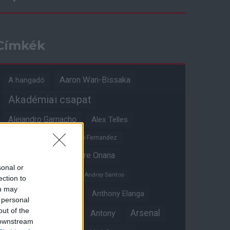
Címkék
Aaron Wan-Bissaka
A hangadó
Akadémiai csapat
Alejandro Garnacho
Alex Telles
Altay Bayindir
Alvaro Fernandez
Amad Diallo
Andre Onana
sonal or
Andreas Pereira
Andrey Santos
ection to
ou may
Angol válogatott
Anthony Elanga
 personal
out of the
Anthony Martial
Arsenal
Antony
 downstream