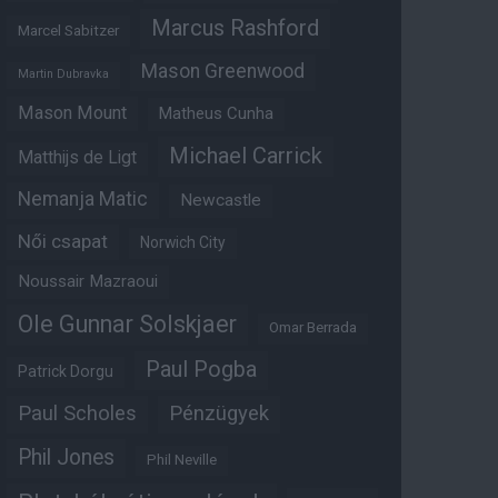
Marcus Rashford
Marcel Sabitzer
Mason Greenwood
Martin Dubravka
Mason Mount
Matheus Cunha
Michael Carrick
Matthijs de Ligt
Nemanja Matic
Newcastle
Női csapat
Norwich City
Noussair Mazraoui
Ole Gunnar Solskjaer
Omar Berrada
Paul Pogba
Patrick Dorgu
Paul Scholes
Pénzügyek
Phil Jones
Phil Neville