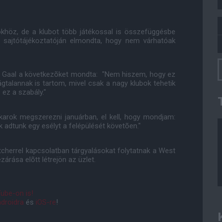
ökhöz, de a klubot több játékossal is összefüggésbe
i sajtótájékoztatóján elmondta, hogy nem várhatóak
an Gaal a következõket mondta: "Nem hiszem, hogy ez
gtalannak is tartom, mivel csak a nagy klubok tehetik
 ez a szabály."
 akarok megszerezni januárban, el kell, hogy mondjam:
 adtunk egy esélyt a felépülését követõen."
cherrel kapcsolatban tárgyalásokat folytatnak a West
árása elõtt létrejön az üzlet.
ube-on is!
droidra
és
iOS-re
!