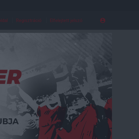
ldal
Regisztráció
Elfelejtett jelszó