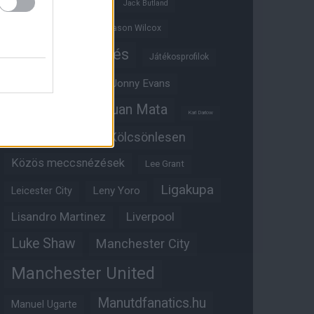
Ifjúsági BL
Hull City
Jack Butland
Jadon Sancho
Jason Wilcox
Játékosértékelés
Játékosprofilok
Jesse Lingard
Jonny Evans
Juan Mata
Joshua Zirkzee
Karl Darlow
Kölcsönlesen
Kobbie Mainoo
Közös meccsnézések
Lee Grant
Ligakupa
Leny Yoro
Leicester City
Lisandro Martinez
Liverpool
Luke Shaw
Manchester City
Manchester United
Manutdfanatics.hu
Manuel Ugarte