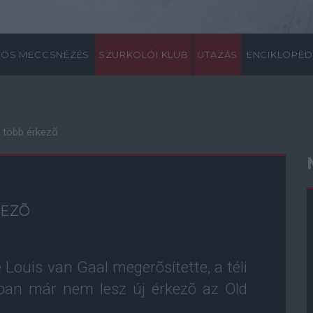
ÖS MECCSNÉZÉS
SZURKOLÓI KLUB
UTAZÁS
ENCIKLOPÉD
 több érkezõ
KEZÕ
ouis van Gaal megerõsítette, a téli
aiban már nem lesz új érkezõ az Old