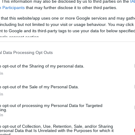
. This information may also be disclosed by us to third parties on the
IA
Participants
that may further disclose it to other third parties.
 that this website/app uses one or more Google services and may gath
including but not limited to your visit or usage behaviour. You may click 
 to Google and its third-party tags to use your data for below specifi
ogle consent section.
l Data Processing Opt Outs
o opt-out of the Sharing of my personal data.
In
o opt-out of the Sale of my Personal Data.
In
to opt-out of processing my Personal Data for Targeted
ing.
In
o opt-out of Collection, Use, Retention, Sale, and/or Sharing
ersonal Data that Is Unrelated with the Purposes for which it
lected.