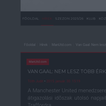
FŐOLDAL
HÍREK
SZEZON 2025/26
KLUB
KÖZ
Főoldal
Hírek
ManUtd.com
Van Gaal: Nem lesz
ManUtd.com
VAN GAAL: NEM LESZ TÖBB ÉR
Tóth Judit
•
2015. január. 30. 15:19
A Manchester United menedzsere L
átigazolási idõszak utolsó napj
Traffordra.