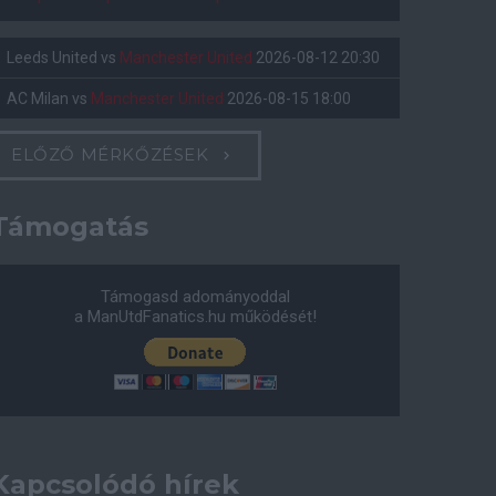
Leeds United
vs
Manchester United
2026-08-12 20:30
AC Milan
vs
Manchester United
2026-08-15 18:00
ELŐZŐ MÉRKŐZÉSEK
Támogatás
Támogasd adományoddal
a ManUtdFanatics.hu működését!
Kapcsolódó hírek