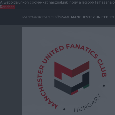
A weboldalunkon cookie-kat használunk, hogy a legjobb felhasználó
Rendben
MAGYARORSZÁG ELSŐSZÁMÚ
MANCHESTER UNITED
SZU