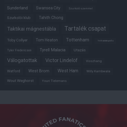
Sunderland
Swansea City
Szurkoló szemmel
Tahith Chong
Szurkolói klub
Tartalék csapat
Taktikai mágnestábla
Tottenham
Tom Heaton
Toby Collyer
Trófeabibliográfia
Tyrell Malacia
Utazás
Tyler Fredericson
Válogatottak
Victor Lindelöf
Visszhang
West Ham
West Brom
Watford
Willy Kambwala
Wout Weghorst
Youri Tielemans