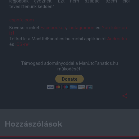
legjobbak gyõznek. Ezt nem szabad szem elõl
tévesztenünk kedden."
espnfc.com
Kövess minket
Facebookon
,
Instagramon
és
YouTube-on
is!
Töltsd le a ManUtdFanatics.hu mobil applikációt
Androidra
és
iOS-re
!
Támogasd adományoddal a ManUtdFanatics.hu
működését!
Hozzászólások