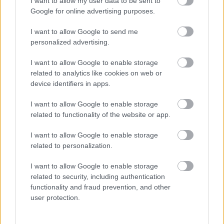
I want to allow my user data to be sent to
Google for online advertising purposes.
Felkészülési szezon 4. mérkőzés
Nya Ullevi, Göteborg
I want to allow Google to send me
2026-08-08 17:00
personalized advertising.
1 nap 3 óra 17 perc 40 másodperc
I want to allow Google to enable storage
related to analytics like cookies on web or
device identifiers in apps.
Leeds United
vs
Manchester United
2026-08-12 20:30
I want to allow Google to enable storage
AC Milan
vs
Manchester United
2026-08-15 18:00
related to functionality of the website or app.
ELŐZŐ MÉRKŐZÉSEK
I want to allow Google to enable storage
related to personalization.
Támogatás
I want to allow Google to enable storage
related to security, including authentication
functionality and fraud prevention, and other
user protection.
Támogasd adományoddal
a ManUtdFanatics.hu működését!