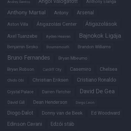
Angol válogatott
Anthony Elanga
Andrey Santos
Anthony Martial
Arsenal
Antony
Átigazolások
Átigazolási Center
Aston Villa
Bajnokok Ligája
Axel Tuanzebe
Ayden Heaven
Benjamin Sesko
Brandon Williams
Bournemouth
Bruno Fernandes
Bryan Mbeumo
Casemiro
Chelsea
Bryan Robson
Cardiff City
Christian Eriksen
Cristiano Ronaldo
Chido Obi
David De Gea
Crystal Palace
Darren Fletcher
Dean Henderson
David Gill
Diego Leon
Diogo Dalot
Donny van de Beek
Ed Woodward
Edinson Cavani
Edzői stáb