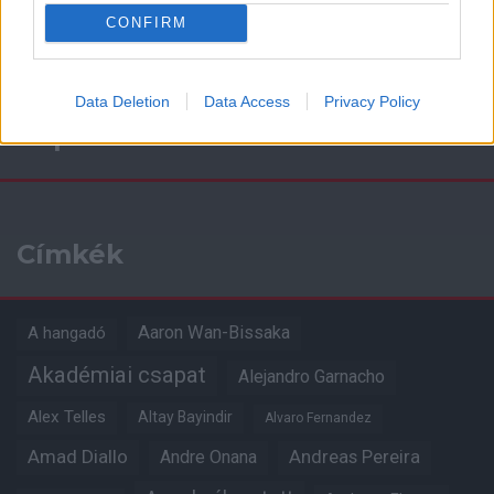
CONFIRM
Data Deletion
Data Access
Privacy Policy
Kapcsolódó hírek
Címkék
Aaron Wan-Bissaka
A hangadó
Akadémiai csapat
Alejandro Garnacho
Alex Telles
Altay Bayindir
Alvaro Fernandez
Amad Diallo
Andre Onana
Andreas Pereira