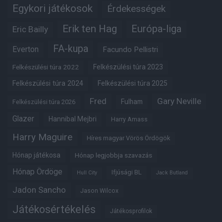
Egykori játékosok
Érdekességek
Erik ten Hag
Európa-liga
Eric Bailly
FA-kupa
Everton
Facundo Pellistri
Felkészülési túra 2022
Felkészülési túra 2023
Felkészülési túra 2024
Felkészülési túra 2025
Fred
Gary Neville
Fulham
Felkészülési túra 2026
Glazer
Hannibal Mejbri
Harry Amass
Harry Maguire
Híres magyar Vörös Ördögök
Hónap játékosa
Hónap legjobbja szavazás
Hónap Ördöge
Ifjúsági BL
Hull City
Jack Butland
Jadon Sancho
Jason Wilcox
Játékosértékelés
Játékosprofilok