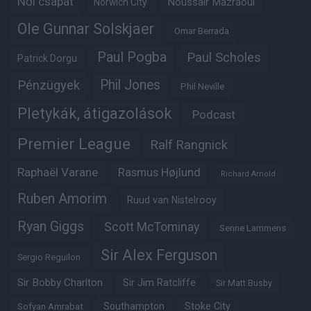
Női csapat
Noussair Mazraoui
Norwich City
Ole Gunnar Solskjaer
Omar Berrada
Paul Pogba
Paul Scholes
Patrick Dorgu
Phil Jones
Pénzügyek
Phil Neville
Pletykák, átigazolások
Podcast
Premier League
Ralf Rangnick
Raphaël Varane
Rasmus Højlund
Richard Arnold
Ruben Amorim
Ruud van Nistelrooy
Ryan Giggs
Scott McTominay
Senne Lammens
Sir Alex Ferguson
Sergio Reguilon
Sir Bobby Charlton
Sir Jim Ratcliffe
Sir Matt Busby
Southampton
Stoke City
Sofyan Amrabat