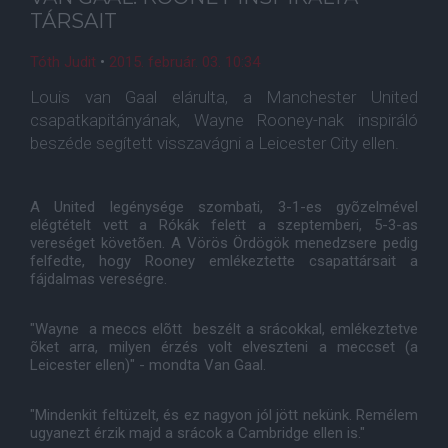
TÁRSAIT
Tóth Judit
•
2015. február. 03. 10:34
Louis van Gaal elárulta, a Manchester United
csapatkapitányának, Wayne Rooney-nak inspiráló
beszéde segített visszavágni a Leicester City ellen.
A United legénysége szombati, 3-1-es gyõzelmével
elégtételt vett a Rókák felett a szeptemberi, 5-3-as
vereséget követõen. A Vörös Ördögök menedzsere pedig
felfedte, hogy Rooney emlékeztette csapattársait a
fájdalmas vereségre.
"Wayne a meccs elõtt beszélt a srácokkal, emlékeztetve
õket arra, milyen érzés volt elveszteni a meccset (a
Leicester ellen)" - mondta Van Gaal.
"Mindenkit feltüzelt, és ez nagyon jól jött nekünk. Remélem
ugyanezt érzik majd a srácok a Cambridge ellen is."