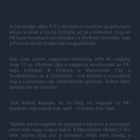
A Cambridge elleni 0-0-s döntetlent követõen újrajátszásra
kényszerülnek a Vörös Ördögök azzal a kilátással, hogy az
FA-kupa következõ fordulójában a Sheffield Uniteddel, vagy
a Preston North Enddel kell megküzdeniük.
Van Gaal szerint nagyszerû lehetõség elõtt áll csapata,
hogy 11 év elteltével újra a magasba emelhessék az FA-
kupa trófeáját. A Chelsea, a Manchester City, a
Southampton és a Tottenham - már kiestek a sorozatból,
míg a Liverpoolra egy nehezebbnek ígérkezõ, Bolton elleni
újrajátszás vár szerdán.
"Sok kritikát kaptunk, de mi még ott vagyunk az FA-
kupában, míg mások már nem" - folytatta Van Gaal.
"Nyilván annál nagyobb az esélyünk megnyerni a sorozatot,
minél több nagy csapat esik ki. A Manchester United 11 éve
nem nyerte meg ezt a versenyt, tehát nem mindig a