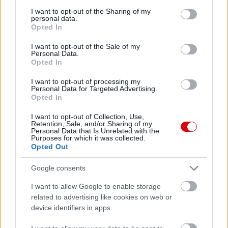
services and may gather and store information including but
not limited to your visit or usage behaviour. You may click to
I want to opt-out of the Sharing of my
personal data.
grant or deny consent to Google and its third-party tags to
Opted In
use your data for below specified purposes in below Google
consent section.
I want to opt-out of the Sale of my
Personal Data.
Opted In
I want to opt-out of processing my
Personal Data for Targeted Advertising.
Opted In
I want to opt-out of Collection, Use,
Retention, Sale, and/or Sharing of my
Personal Data that Is Unrelated with the
Purposes for which it was collected.
Opted Out
Meccs Center
Google consents
I want to allow Google to enable storage
related to advertising like cookies on web or
Paris Saint-Germain
vs
device identifiers in apps.
Manchester United