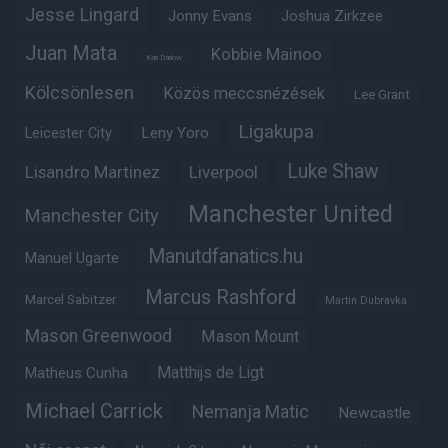
Jesse Lingard
Jonny Evans
Joshua Zirkzee
Juan Mata
Kobbie Mainoo
Karl Darlow
Kölcsönlesen
Közös meccsnézések
Lee Grant
Ligakupa
Leny Yoro
Leicester City
Luke Shaw
Lisandro Martinez
Liverpool
Manchester United
Manchester City
Manutdfanatics.hu
Manuel Ugarte
Marcus Rashford
Marcel Sabitzer
Martin Dubravka
Mason Greenwood
Mason Mount
Matheus Cunha
Matthijs de Ligt
Michael Carrick
Nemanja Matic
Newcastle