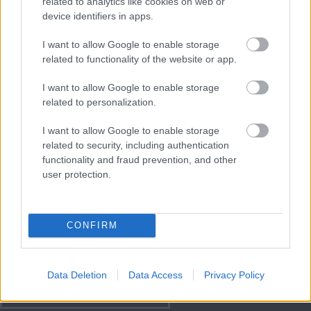
related to analytics like cookies on web or
device identifiers in apps.
Meccs Center
I want to allow Google to enable storage
related to functionality of the website or app.
Paris Saint-Germain
vs
I want to allow Google to enable storage
related to personalization.
Manchester United
I want to allow Google to enable storage
Felkészülési szezon 4. mérkőzés
related to security, including authentication
Nya Ullevi, Göteborg
functionality and fraud prevention, and other
2026-08-08 17:00
user protection.
2 nap 10 óra 49 perc 24 másodperc
CONFIRM
Leeds United
vs
Manchester United
2026-08-12 20:30
AC Milan
vs
Manchester United
2026-08-15 18:00
Data Deletion
Data Access
Privacy Policy
ELŐZŐ MÉRKŐZÉSEK