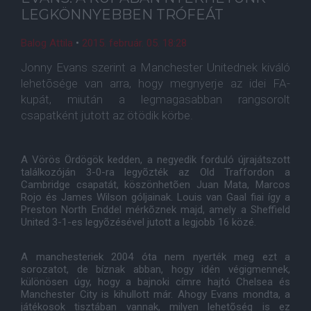
LEGKÖNNYEBBEN TRÓFEÁT
Balog Attila
•
2015. február. 05. 18:28
Jonny Evans szerint a Manchester Unitednek kiváló
lehetõsége van arra, hogy megnyerje az idei FA-
kupát, miután a legmagasabban rangsorolt
csapatként jutott az ötödik körbe.
A Vörös Ördögök kedden, a negyedik forduló újrajátszott
találkozóján 3-0-ra legyõzték az Old Traffordon a
Cambridge csapatát, köszönhetõen Juan Mata, Marcos
Rojo és James Wilson góljainak. Louis van Gaal fiai így a
Preston North Enddel mérkõznek majd, amely a Sheffield
United 3-1-es legyõzésével jutott a legjobb 16 közé.
A manchesteriek 2004 óta nem nyerték meg ezt a
sorozatot, de bíznak abban, hogy idén végigmennek,
különösen úgy, hogy a bajnoki címre hajtó Chelsea és
Manchester City is kihullott már. Ahogy Evans mondta, a
játékosok tisztában vannak, milyen lehetõség is ez