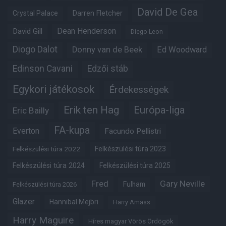
David De Gea
Crystal Palace
Darren Fletcher
Dean Henderson
David Gill
Diego Leon
Diogo Dalot
Donny van de Beek
Ed Woodward
Edinson Cavani
Edzői stáb
Egykori játékosok
Érdekességek
Erik ten Hag
Európa-liga
Eric Bailly
FA-kupa
Everton
Facundo Pellistri
Felkészülési túra 2022
Felkészülési túra 2023
Felkészülési túra 2024
Felkészülési túra 2025
Fred
Gary Neville
Fulham
Felkészülési túra 2026
Glazer
Hannibal Mejbri
Harry Amass
Harry Maguire
Híres magyar Vörös Ördögök