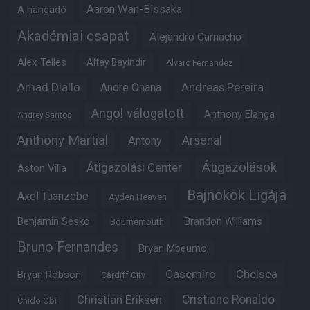
Aaron Wan-Bissaka
A hangadó
Akadémiai csapat
Alejandro Garnacho
Alex Telles
Altay Bayindir
Alvaro Fernandez
Amad Diallo
Andre Onana
Andreas Pereira
Angol válogatott
Anthony Elanga
Andrey Santos
Anthony Martial
Arsenal
Antony
Átigazolások
Átigazolási Center
Aston Villa
Bajnokok Ligája
Axel Tuanzebe
Ayden Heaven
Benjamin Sesko
Brandon Williams
Bournemouth
Bruno Fernandes
Bryan Mbeumo
Casemiro
Chelsea
Bryan Robson
Cardiff City
Christian Eriksen
Cristiano Ronaldo
Chido Obi