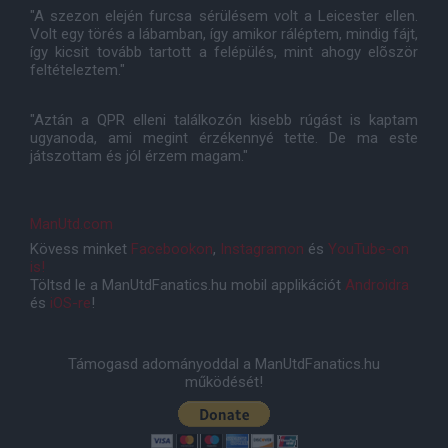
"A szezon elején furcsa sérülésem volt a Leicester ellen.
Volt egy törés a lábamban, így amikor ráléptem, mindig fájt,
így kicsit tovább tartott a felépülés, mint ahogy elõször
feltételeztem."
"Aztán a QPR elleni találkozón kisebb rúgást is kaptam
ugyanoda, ami megint érzékennyé tette. De ma este
játszottam és jól érzem magam."
ManUtd.com
Kövess minket
Facebookon
,
Instagramon
és
YouTube-on
is!
Töltsd le a ManUtdFanatics.hu mobil applikációt
Androidra
és
iOS-re
!
Támogasd adományoddal a ManUtdFanatics.hu
működését!