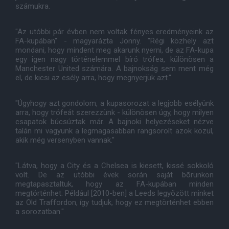
számukra.
"Az utóbbi pár évben nem voltak fényes eredményeink az
FA-kupában" - magyarázta Jonny. "Régi közhely azt
mondani, hogy mindent meg akarunk nyerni, de az FA-kupa
egy igen nagy történelemmel bíró trófea, különösen a
Manchester United számára. A bajnokság sem ment még
el, de kicsi az esély arra, hogy megnyerjük azt."
"Úgyhogy azt gondolom, a kupasorozat a legjobb esélyünk
arra, hogy trófeát szerezzünk - különösen úgy, hogy milyen
csapatok búcsúztak már. A bajnoki helyezéseket nézve
talán mi vagyunk a legmagasabban rangsorolt azok közül,
akik még versenyben vannak."
"Látva, hogy a City és a Chelsea is kiesett, kissé sokkoló
volt. De az utóbbi évek során saját bõrünkön
megtapasztaltuk, hogy az FA-kupában minden
megtörténhet. Például [2010-ben] a Leeds legyõzött minket
az Old Traffordon, így tudjuk, hogy ez megtörténhet ebben
a sorozatban."