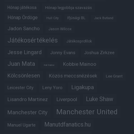
Hónap játékosa
Hónap legjobbja szavazás
Hónap Ördöge
Ifjúsági BL
Hull City
Jack Butland
Jadon Sancho
Jason Wilcox
Játékosértékelés
Játékosprofilok
Jesse Lingard
Jonny Evans
Joshua Zirkzee
Juan Mata
Kobbie Mainoo
Karl Darlow
Kölcsönlesen
Közös meccsnézések
Lee Grant
Ligakupa
Leny Yoro
Leicester City
Luke Shaw
Lisandro Martinez
Liverpool
Manchester United
Manchester City
Manutdfanatics.hu
Manuel Ugarte