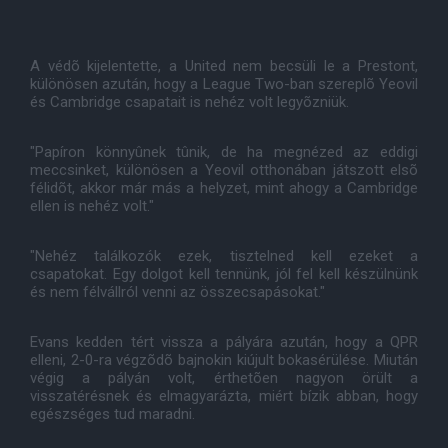
A védõ kijelentette, a United nem becsüli le a Prestont,
különösen azután, hogy a League Two-ban szereplõ Yeovil
és Cambridge csapatait is nehéz volt legyõzniük.
"Papíron könnyûnek tûnik, de ha megnézed az eddigi
meccsinket, különösen a Yeovil otthonában játszott elsõ
félidõt, akkor már más a helyzet, mint ahogy a Cambridge
ellen is nehéz volt."
"Nehéz találkozók ezek, tisztelned kell ezeket a
csapatokat. Egy dolgot kell tennünk, jól fel kell készülnünk
és nem félvállról venni az összecsapásokat."
Evans kedden tért vissza a pályára azután, hogy a QPR
elleni, 2-0-ra végzõdõ bajnokin kiújult bokasérülése. Miután
végig a pályán volt, érthetõen nagyon örült a
visszatérésnek és elmagyarázta, miért bízik abban, hogy
egészséges tud maradni.