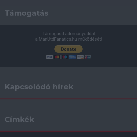
Támogatás
Támogasd adományoddal
a ManUtdFanatics.hu működését!
Kapcsolódó hírek
Címkék