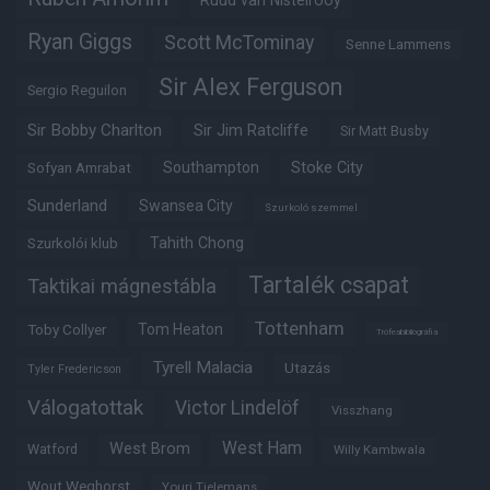
Ruud van Nistelrooy
Ryan Giggs
Scott McTominay
Senne Lammens
Sir Alex Ferguson
Sergio Reguilon
Sir Bobby Charlton
Sir Jim Ratcliffe
Sir Matt Busby
Southampton
Stoke City
Sofyan Amrabat
Sunderland
Swansea City
Szurkoló szemmel
Tahith Chong
Szurkolói klub
Tartalék csapat
Taktikai mágnestábla
Tottenham
Tom Heaton
Toby Collyer
Trófeabibliográfia
Tyrell Malacia
Utazás
Tyler Fredericson
Válogatottak
Victor Lindelöf
Visszhang
West Ham
West Brom
Watford
Willy Kambwala
Wout Weghorst
Youri Tielemans