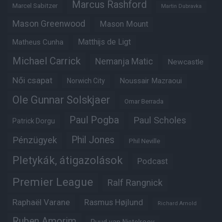
Marcus Rashford
Marcel Sabitzer
Martin Dubravka
Mason Greenwood
Mason Mount
Matheus Cunha
Matthijs de Ligt
Michael Carrick
Nemanja Matic
Newcastle
Női csapat
Noussair Mazraoui
Norwich City
Ole Gunnar Solskjaer
Omar Berrada
Paul Pogba
Paul Scholes
Patrick Dorgu
Phil Jones
Pénzügyek
Phil Neville
Pletykák, átigazolások
Podcast
Premier League
Ralf Rangnick
Raphaël Varane
Rasmus Højlund
Richard Arnold
Ruben Amorim