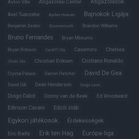
Átigazolások
Átigazolási Center
Aston Villa
Bajnokok Ligája
Axel Tuanzebe
Ayden Heaven
Benjamin Sesko
Brandon Williams
Bournemouth
Bruno Fernandes
Bryan Mbeumo
Casemiro
Chelsea
Bryan Robson
Cardiff City
Christian Eriksen
Cristiano Ronaldo
Chido Obi
David De Gea
Crystal Palace
Darren Fletcher
Dean Henderson
David Gill
Diego Leon
Diogo Dalot
Donny van de Beek
Ed Woodward
Edinson Cavani
Edzői stáb
Egykori játékosok
Érdekességek
Erik ten Hag
Európa-liga
Eric Bailly