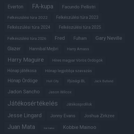
FA-kupa
Everton
Facundo Pellistri
Felkészülési túra 2022
Felkészülési túra 2023
Felkészülési túra 2024
Felkészülési túra 2025
Fred
Gary Neville
Fulham
Felkészülési túra 2026
Glazer
Hannibal Mejbri
Harry Amass
Harry Maguire
Híres magyar Vörös Ördögök
Hónap játékosa
Hónap legjobbja szavazás
Hónap Ördöge
Ifjúsági BL
Hull City
Jack Butland
Jadon Sancho
Jason Wilcox
Játékosértékelés
Játékosprofilok
Jesse Lingard
Jonny Evans
Joshua Zirkzee
Juan Mata
Kobbie Mainoo
Karl Darlow