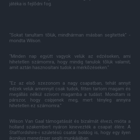
játéka is fejlõdni fog.
"Sokat tanultam tõlük, mindhárman másban segítettek" -
mondta Wilson.
"Minden nap együtt vagyok velük az edzéseken, ami
hihetetlen számomra, hogy mindig tanulok tõlük valamit,
amit aztán hasznosítani tudok a mérkõzéseken."
"Ez az elsõ szezonom a nagy csapatban, tehát annyit
edzek velük amennyit csak tudok, fitten tartom magam és
megállás nélkül szívom magamba a tudást. Mondtam is
párszor, hogy csípjenek meg, mert tényleg annyira
hihetetlen ez számomra."
Wilson Van Gaal támogatását és bizalmát élvezi, mióta a
holland szakembert nyáron kinevezték a csapat élére. A
Staffordshire-i születésû csatár boldog is, hogy egy ilyen
ikonikus menedzser segíti munkájában.