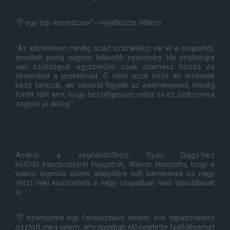
"Õ egy top menedzser" - nyilatkozta Wilson.
"Az edzéseken mindig száz százalékot vár el a csapattól,
emellett pedig nagyon lelkesítõ egyéniség. Ha segítségre
van szükséged, egyszerûen csak odamész hozzá és
elmondod a problémád. Õ nem azok közé az emberek
közé tartozik, aki távolról figyelik az eseményeket, mindig
fordít idõt arra, hogy beszélgessen veled és ez számomra
nagyon jó dolog."
Amikor a segédedzõhöz, Ryan Giggs-hez
kötõdõ kapcsolatáról faggatták, Wilson elmondta, hogy a
walesi legenda szinte alappillére volt karrierének és nagy
részt neki köszönheti a nagy csapatban való debütálását
is.
"Õ számomra egy fantasztikus ember, sok tapasztalatot
osztott meg velem, ami nagyban elõsegítette fejlõdésemet