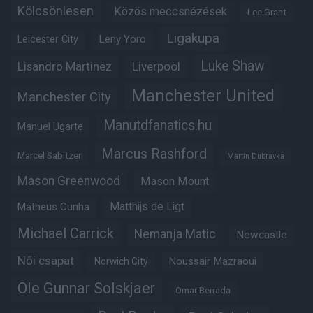
Kölcsönlesen
Közös meccsnézések
Lee Grant
Ligakupa
Leny Yoro
Leicester City
Luke Shaw
Lisandro Martinez
Liverpool
Manchester United
Manchester City
Manutdfanatics.hu
Manuel Ugarte
Marcus Rashford
Marcel Sabitzer
Martin Dubravka
Mason Greenwood
Mason Mount
Matheus Cunha
Matthijs de Ligt
Michael Carrick
Nemanja Matic
Newcastle
Női csapat
Noussair Mazraoui
Norwich City
Ole Gunnar Solskjaer
Omar Berrada