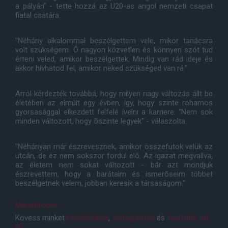
a pályán" - tette hozzá az U20-as angol nemzeti csapat
fiatal csatára.
"Néhány alkalommal beszélgettem vele, mikor tanácsra
volt szükségem. Õ nagyon közvetlen és könnyen szót tud
érteni veled, amikor beszélgettek. Mindig van rád ideje és
akkor hívhatod fel, amikor neked szükséged van rá."
Arról kérdezték továbbá, hogy milyen nagy változás állt be
életében az elmúlt egy évben, így, hogy szinte rohamos
gyorsasággal elkezdett felfelé ívelni a karriere: "Nem sok
minden változott, hogy õszinte legyek" - válaszolta.
"Néhányan már észrevesznek, amikor összefutok velük az
utcán, de ez nem sokszor fordul elõ. Az igazat megvallva,
az életem nem sokat változott - bár azt mondjuk
észrevettem, hogy a barátaim és ismerõseim többet
beszélgetnek velem, jobban keresik a társaságom."
Manutd.com
Kövess minket
Facebookon
,
Instagramon
és
YouTube-on
is!