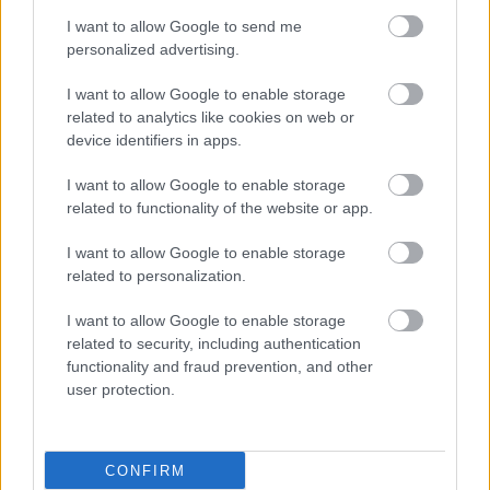
I want to allow Google to send me
personalized advertising.
I want to allow Google to enable storage
related to analytics like cookies on web or
device identifiers in apps.
I want to allow Google to enable storage
related to functionality of the website or app.
I want to allow Google to enable storage
related to personalization.
Meccs Center
I want to allow Google to enable storage
related to security, including authentication
functionality and fraud prevention, and other
Paris Saint-Germain
vs
user protection.
Manchester United
Felkészülési szezon 4. mérkőzés
CONFIRM
Nya Ullevi, Göteborg