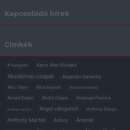
Kapcsolódó hírek
Címkék
Aaron Wan-Bissaka
A hangadó
Akadémiai csapat
Alejandro Garnacho
Alex Telles
Altay Bayindir
Alvaro Fernandez
Amad Diallo
Andre Onana
Andreas Pereira
Angol válogatott
Anthony Elanga
Andrey Santos
Anthony Martial
Arsenal
Antony