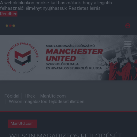
A weboldalunkon cookie-kat használunk, hogy a legjobb
felhasználói élményt nyújthassuk.
Részletes leírás
Rendben
Főoldal
Hírek
ManUtd.com
Wilson magabiztos fejlõdését illetõen
ManUtd.com
WILSON MAGABIZTOS FEJLÕDÉSÉT