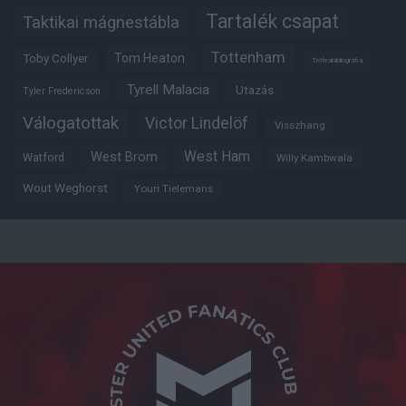
Tartalék csapat
Taktikai mágnestábla
Tottenham
Tom Heaton
Toby Collyer
Trófeabibliográfia
Tyrell Malacia
Utazás
Tyler Fredericson
Válogatottak
Victor Lindelöf
Visszhang
West Ham
West Brom
Watford
Willy Kambwala
Wout Weghorst
Youri Tielemans