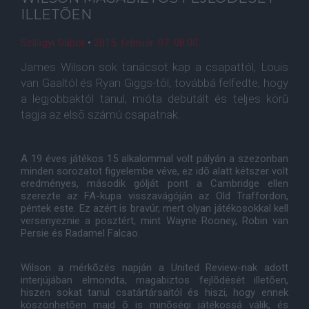
ILLETÕEN
Szilágyi Gábor
•
2015. február. 07. 08:00
James Wilson sok tanácsot kap a csapattól, Louis
van Gaaltól és Ryan Giggs-tõl, továbbá felfedte, hogy
a legjobbaktól tanul, mióta debütált és teljes körû
tagja az elsõ számú csapatnak.
A 19 éves játékos 15 alkalommal volt pályán a szezonban
minden sorozatot figyelembe véve, ez idõ alatt kétszer volt
eredményes, második gólját pont a Cambridge ellen
szerezte az FA-kupa visszavágóján az Old Traffordon,
péntek este. Ez azért is bravúr, mert olyan játékosokkal kell
versenyeznie a posztért, mint Wayne Rooney, Robin van
Persie és Radamel Falcao.
Wilson a mérkõzés napján a United Review-nak adott
interjújában elmondta, magabiztos fejlõdését illetõen,
hiszen sokat tanul csatártársaitól és hiszi, hogy ennek
köszönhetõen majd õ is minõségi játékossá válik, és