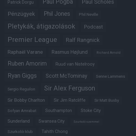
Paul Pogba
Paul Scholes
Patrick Dorgu
Phil Jones
Pénzügyek
Phil Neville
Pletykák, átigazolások
Podcast
Premier League
Ralf Rangnick
Raphaël Varane
Rasmus Højlund
Richard Arnold
Ruben Amorim
Ruud van Nistelrooy
Ryan Giggs
Scott McTominay
Senne Lammens
Sir Alex Ferguson
Sergio Reguilon
Sir Bobby Charlton
Sir Jim Ratcliffe
Sir Matt Busby
Southampton
Stoke City
Sofyan Amrabat
Sunderland
Swansea City
Szurkoló szemmel
Tahith Chong
Szurkolói klub