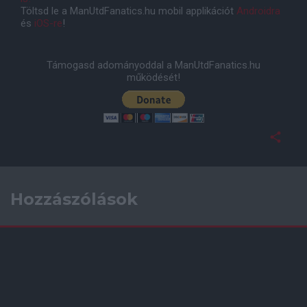
Töltsd le a ManUtdFanatics.hu mobil applikációt
Androidra
és
iOS-re
!
Támogasd adományoddal a ManUtdFanatics.hu
működését!
Hozzászólások