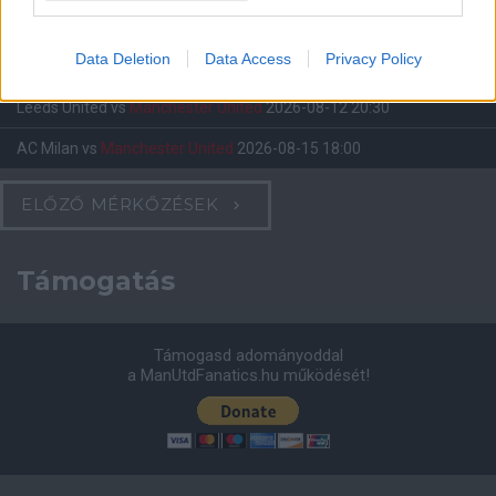
2026-08-08 17:00
Data Deletion
Data Access
Privacy Policy
Leeds United
vs
Manchester United
2026-08-12 20:30
AC Milan
vs
Manchester United
2026-08-15 18:00
ELŐZŐ MÉRKŐZÉSEK
Támogatás
Támogasd adományoddal
a ManUtdFanatics.hu működését!