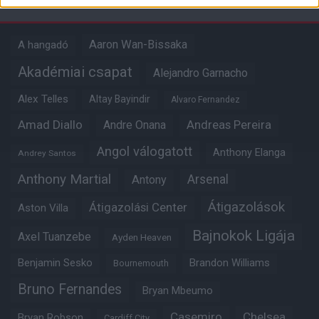
Aaron Wan-Bissaka
A hangadó
Akadémiai csapat
Alejandro Garnacho
Alex Telles
Altay Bayindir
Alvaro Fernandez
Amad Diallo
Andre Onana
Andreas Pereira
Angol válogatott
Anthony Elanga
Andrey Santos
Anthony Martial
Arsenal
Antony
Átigazolások
Átigazolási Center
Aston Villa
Bajnokok Ligája
Axel Tuanzebe
Ayden Heaven
Benjamin Sesko
Brandon Williams
Bournemouth
Bruno Fernandes
Bryan Mbeumo
Casemiro
Chelsea
Bryan Robson
Cardiff City