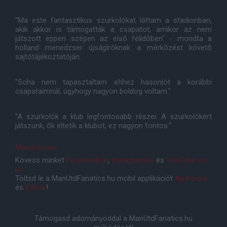
"Ma este fantasztikus szurkolókat láttam a stadionban,
akik akkor is támogatták a csapatot, amikor az nem
játszott éppen szépen az elsõ félidõben" - mondta a
holland menedzser újságíróknak a mérkõzést követõ
sajtótájékoztatóján.
"Soha nem tapasztaltam ehhez hasonlót a korábbi
csapataimnál, úgyhogy nagyon boldog voltam."
"A szurkolók a klub legfontosabb részei. A szurkolókért
játszunk, õk éltetik a klubot, ez nagyon fontos."
Manutd.com
Kövess minket
Facebookon
,
Instagramon
és
YouTube-on
is!
Töltsd le a ManUtdFanatics.hu mobil applikációt
Androidra
és
iOS-re
!
Támogasd adományoddal a ManUtdFanatics.hu