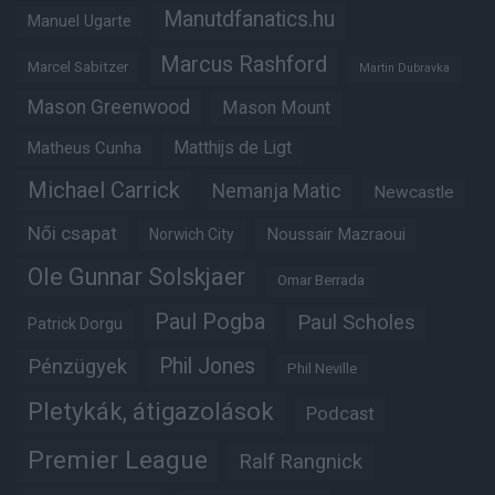
Manutdfanatics.hu
Manuel Ugarte
Marcus Rashford
Marcel Sabitzer
Martin Dubravka
Mason Greenwood
Mason Mount
Matheus Cunha
Matthijs de Ligt
Michael Carrick
Nemanja Matic
Newcastle
Női csapat
Noussair Mazraoui
Norwich City
Ole Gunnar Solskjaer
Omar Berrada
Paul Pogba
Paul Scholes
Patrick Dorgu
Phil Jones
Pénzügyek
Phil Neville
Pletykák, átigazolások
Podcast
Premier League
Ralf Rangnick