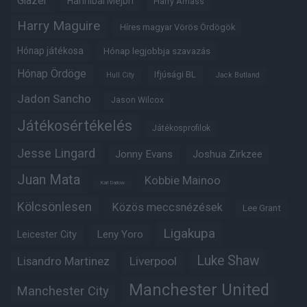
Glazer
Hannibal Mejbri
Harry Amass
Harry Maguire
Híres magyar Vörös Ördögök
Hónap játékosa
Hónap legjobbja szavazás
Hónap Ördöge
Ifjúsági BL
Hull City
Jack Butland
Jadon Sancho
Jason Wilcox
Játékosértékelés
Játékosprofilok
Jesse Lingard
Jonny Evans
Joshua Zirkzee
Juan Mata
Kobbie Mainoo
Karl Darlow
Kölcsönlesen
Közös meccsnézések
Lee Grant
Ligakupa
Leny Yoro
Leicester City
Luke Shaw
Lisandro Martinez
Liverpool
Manchester United
Manchester City