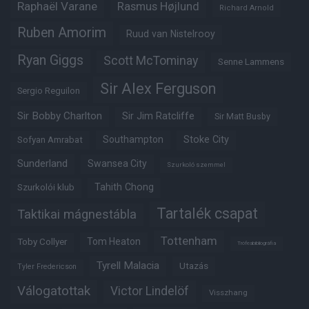
Raphaël Varane
Rasmus Højlund
Richard Arnold
Ruben Amorim
Ruud van Nistelrooy
Ryan Giggs
Scott McTominay
Senne Lammens
Sir Alex Ferguson
Sergio Reguilon
Sir Bobby Charlton
Sir Jim Ratcliffe
Sir Matt Busby
Southampton
Stoke City
Sofyan Amrabat
Sunderland
Swansea City
Szurkoló szemmel
Tahith Chong
Szurkolói klub
Tartalék csapat
Taktikai mágnestábla
Tottenham
Tom Heaton
Toby Collyer
Trófeabibliográfia
Tyrell Malacia
Utazás
Tyler Fredericson
Válogatottak
Victor Lindelöf
Visszhang