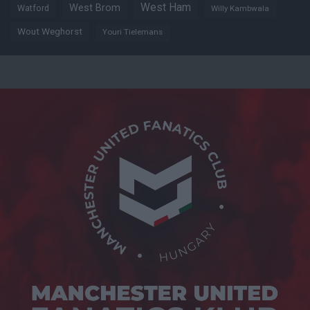
West Ham
West Brom
Watford
Willy Kambwala
Wout Weghorst
Youri Tielemans