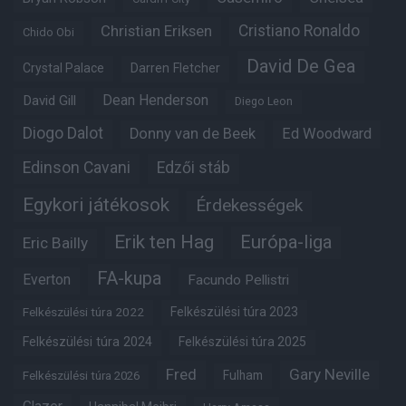
Christian Eriksen
Cristiano Ronaldo
Chido Obi
David De Gea
Crystal Palace
Darren Fletcher
Dean Henderson
David Gill
Diego Leon
Diogo Dalot
Donny van de Beek
Ed Woodward
Edinson Cavani
Edzői stáb
Egykori játékosok
Érdekességek
Erik ten Hag
Európa-liga
Eric Bailly
FA-kupa
Everton
Facundo Pellistri
Felkészülési túra 2022
Felkészülési túra 2023
Felkészülési túra 2024
Felkészülési túra 2025
Fred
Gary Neville
Fulham
Felkészülési túra 2026