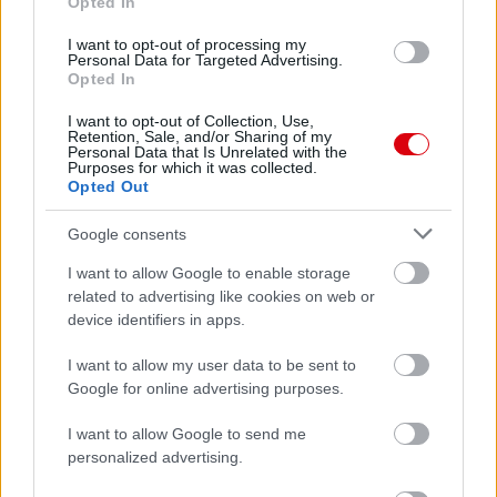
Opted In
I want to opt-out of processing my
Personal Data for Targeted Advertising.
Opted In
Meccs Center
I want to opt-out of Collection, Use,
Retention, Sale, and/or Sharing of my
Personal Data that Is Unrelated with the
Purposes for which it was collected.
Opted Out
Paris Saint-Germain
vs
Google consents
Manchester United
I want to allow Google to enable storage
Felkészülési szezon 4. mérkőzés
related to advertising like cookies on web or
Nya Ullevi, Göteborg
device identifiers in apps.
2026-08-08 17:00
I want to allow my user data to be sent to
Google for online advertising purposes.
Leeds United
vs
Manchester United
2026-08-12 20:30
I want to allow Google to send me
personalized advertising.
AC Milan
vs
Manchester United
2026-08-15 18:00