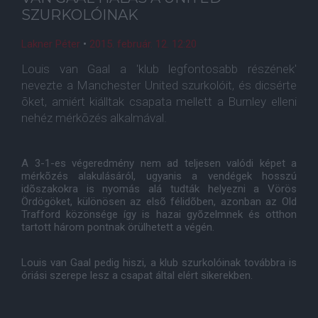
SZURKOLÓINAK
Lakner Péter
•
2015. február. 12. 12:20
Louis van Gaal a 'klub legfontosabb részének'
nevezte a Manchester United szurkolóit, és dicsérte
õket, amiért kiálltak csapata mellett a Burnley elleni
nehéz mérkõzés alkalmával.
A 3-1-es végeredmény nem ad teljesen valódi képet a
mérkõzés alakulásáról, ugyanis a vendégek hosszú
idõszakokra is nyomás alá tudták helyezni a Vörös
Ördögöket, különösen az elsõ félidõben, azonban az Old
Trafford közönsége így is hazai gyõzelmnek és otthon
tartott három pontnak örülhetett a végén.
Louis van Gaal pedig hiszi, a klub szurkolóinak továbbra is
óriási szerepe lesz a csapat által elért sikerekben.