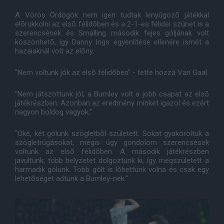
A Vörös Ördögök nem igen tudtak lenyûgözõ játékkal
elõrukkolni az elsõ félidõben és a 2-1-es félidei szünet is a
szerencsének és Smalling második fejes góljának volt
köszönhetõ, így Danny Ings egyenlítése ellenére ismét a
hazaiaknál volt az elõny.
"Nem voltunk jók az elsõ félidõben" - tette hozzá Van Gaal.
"Nem játszottunk jól, a Burnley volt a jobb csapat az elsõ
játékrészben. Azonban az eredmény minket igazol és ezért
nagyon boldog vagyok."
"Oké, két gólunk szögletbõl született. Sokat gyakoroltuk a
szögletrúgásokat, mégis úgy gondolom szerencsések
voltunk az elsõ félidõben. A második játékrészben
javultunk, több helyzetet dolgoztunk ki, így megszületett a
harmadik gólunk. Több gólt is lõhettünk volna és csak egy
lehetõséget adtunk a Burnley-nek."