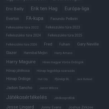
Erik ten Hag
Európa-liga
Eric Bailly
FA-kupa
Everton
Facundo Pellistri
Felkészülési túra 2022
Felkészülési túra 2023
Felkészülési túra 2024
Felkészülési túra 2025
Fred
Gary Neville
Fulham
Felkészülési túra 2026
Glazer
Hannibal Mejbri
Harry Amass
Harry Maguire
Híres magyar Vörös Ördögök
Hónap játékosa
Hónap legjobbja szavazás
Hónap Ördöge
Ifjúsági BL
Hull City
Jack Butland
Jadon Sancho
Jason Wilcox
Játékosértékelés
Játékosprofilok
Jesse Lingard
Jonny Evans
Joshua Zirkzee