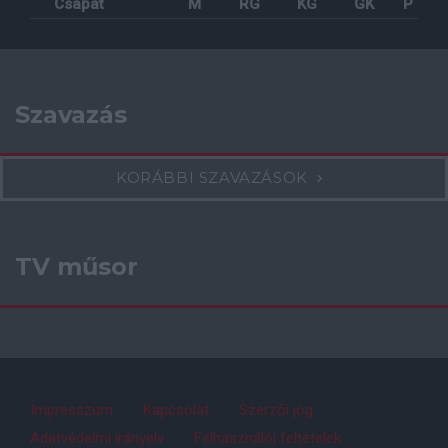
Csapat
M
RG
KG
GK
P
Szavazás
KORÁBBI SZAVAZÁSOK
TV műsor
Impresszum
Kapcsolat
Szerzői jog
Adatvédelmi irányelv
Felhasználói feltételek