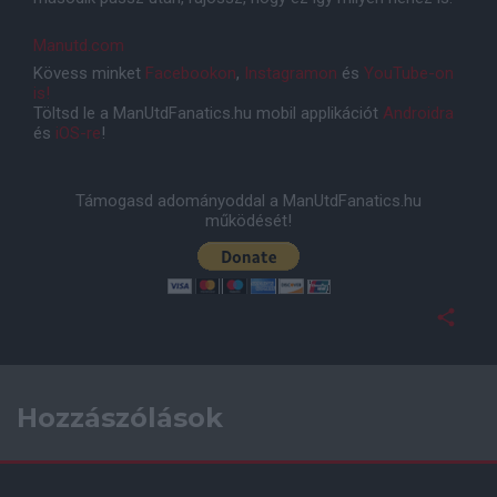
Manutd.com
Kövess minket
Facebookon
,
Instagramon
és
YouTube-on
is!
Töltsd le a ManUtdFanatics.hu mobil applikációt
Androidra
és
iOS-re
!
Támogasd adományoddal a ManUtdFanatics.hu
működését!
Hozzászólások