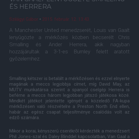
ÉS HERRERA
Szilágyi Gábor
•
2015. február. 12. 13:43
A Manchester United menedzserét, Louis van Gaalt
lenyûgözte a mérkõzés közben becserélt Chris
Smalling és Ander Herrera, akik nagyban
hozzájárultak a 3-1-es Burnley felett aratott
gyõzelemhez.
Smalling kétszer is betalált a mérkõzésen és ezzel elnyerte
magának a meccs legjobbja címet, míg David May, az
MUTV munkatársa szerint a spanyol cselgép Herrera is
beférne a meccs három legjobban játszó játékosa közé.
Mindkét játékot jelentette igényét a közeledõ FA-kupa
mérkõzésen való részvételre a Preston North End ellen,
habár az egész csapat teljesítménye csalódás volt az
edzõ számára.
Mikor a korai, kényszerû cserékrõl kérdezték a menedzsert
Phil Jones-szal és Daley Blinddel kapcsolatban, Van Gaal a