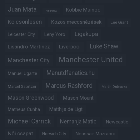
Juan Mata
Kobbie Mainoo
Karl Darlow
Kölcsönlesen
Közös meccsnézések
Lee Grant
Ligakupa
Leny Yoro
Leicester City
Luke Shaw
Lisandro Martinez
Liverpool
Manchester United
Manchester City
Manutdfanatics.hu
Manuel Ugarte
Marcus Rashford
Marcel Sabitzer
Martin Dubravka
Mason Greenwood
Mason Mount
Matheus Cunha
Matthijs de Ligt
Michael Carrick
Nemanja Matic
Newcastle
Női csapat
Noussair Mazraoui
Norwich City