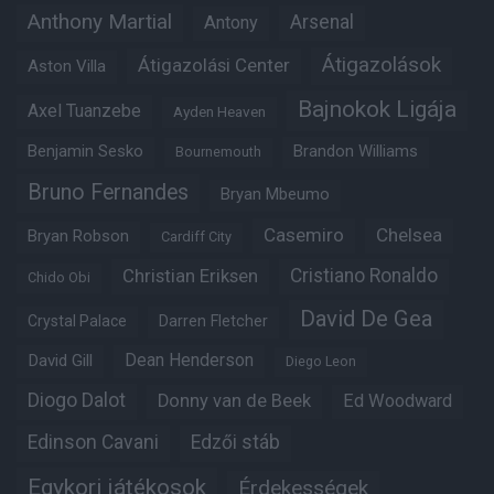
Anthony Martial
Arsenal
Antony
Átigazolások
Átigazolási Center
Aston Villa
Bajnokok Ligája
Axel Tuanzebe
Ayden Heaven
Benjamin Sesko
Brandon Williams
Bournemouth
Bruno Fernandes
Bryan Mbeumo
Casemiro
Chelsea
Bryan Robson
Cardiff City
Christian Eriksen
Cristiano Ronaldo
Chido Obi
David De Gea
Crystal Palace
Darren Fletcher
Dean Henderson
David Gill
Diego Leon
Diogo Dalot
Donny van de Beek
Ed Woodward
Edinson Cavani
Edzői stáb
Egykori játékosok
Érdekességek