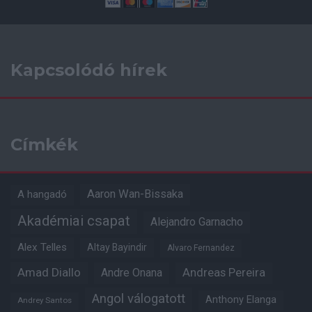
Kapcsolódó hírek
Címkék
Aaron Wan-Bissaka
A hangadó
Akadémiai csapat
Alejandro Garnacho
Alex Telles
Altay Bayindir
Alvaro Fernandez
Amad Diallo
Andre Onana
Andreas Pereira
Angol válogatott
Anthony Elanga
Andrey Santos