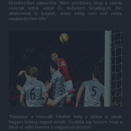
következõket válaszolta: "Nem gondolom, hogy a cserék
rosszak lettek volna! Én kedvelem Smalling-ot. Két
alkalommal is betalált, amire eddig nem volt példa,
megkérdeztem tõle."
"Ráadásul a második félidõre még a játéka is javult.
Nagyon boldog vagyok emiatt. Továbbá úgy hiszem, hogy a
Blind-et váltó Herrera is nagyon jól játszott."