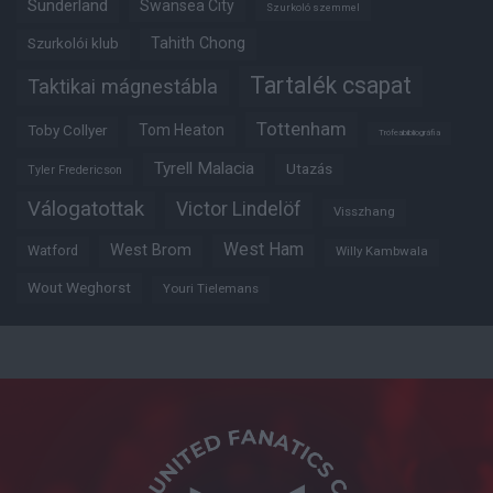
Sunderland
Swansea City
Szurkoló szemmel
Tahith Chong
Szurkolói klub
Tartalék csapat
Taktikai mágnestábla
Tottenham
Tom Heaton
Toby Collyer
Trófeabibliográfia
Tyrell Malacia
Utazás
Tyler Fredericson
Válogatottak
Victor Lindelöf
Visszhang
West Ham
West Brom
Watford
Willy Kambwala
Wout Weghorst
Youri Tielemans