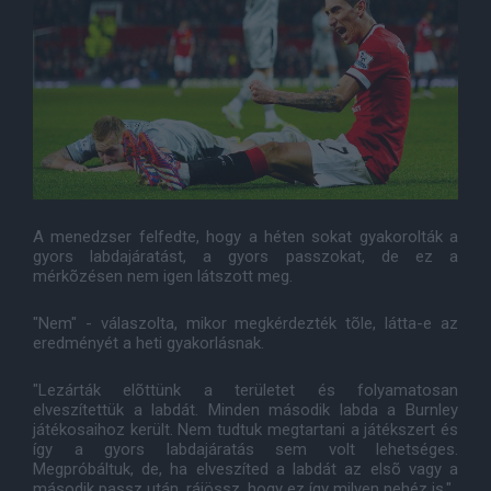
A menedzser felfedte, hogy a héten sokat gyakorolták a
gyors labdajáratást, a gyors passzokat, de ez a
mérkõzésen nem igen látszott meg.
"Nem" - válaszolta, mikor megkérdezték tõle, látta-e az
eredményét a heti gyakorlásnak.
"Lezárták elõttünk a területet és folyamatosan
elveszítettük a labdát. Minden második labda a Burnley
játékosaihoz került. Nem tudtuk megtartani a játékszert és
így a gyors labdajáratás sem volt lehetséges.
Megpróbáltuk, de, ha elveszíted a labdát az elsõ vagy a
második passz után, rájössz, hogy ez így milyen nehéz is."