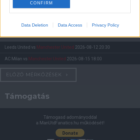
CONFIRM
Felkészülési szezon 4. mérkőzés
Nya Ullevi, Göteborg
2026-08-08 17:00
Data Deletion
Data Access
Privacy Policy
1 nap 2 óra 12 perc 23 másodperc
Leeds United
vs
Manchester United
2026-08-12 20:30
AC Milan
vs
Manchester United
2026-08-15 18:00
ELŐZŐ MÉRKŐZÉSEK
Támogatás
Támogasd adományoddal
a ManUtdFanatics.hu működését!