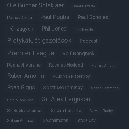
Ole Gunnar Solskjaer
Omar Berrada
Paul Pogba
Paul Scholes
Patrick Dorgu
Phil Jones
Pénzügyek
Phil Neville
Pletykák, átigazolások
Podcast
Premier League
Ralf Rangnick
Raphaël Varane
Rasmus Højlund
Richard Arnold
Ruben Amorim
Ruud van Nistelrooy
Ryan Giggs
Scott McTominay
Senne Lammens
Sir Alex Ferguson
Sergio Reguilon
Sir Bobby Charlton
Sir Jim Ratcliffe
Sir Matt Busby
Southampton
Stoke City
Sofyan Amrabat