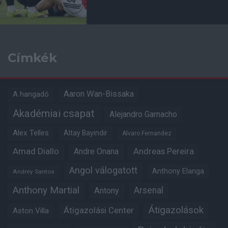
Címkék
Aaron Wan-Bissaka
A hangadó
Akadémiai csapat
Alejandro Garnacho
Alex Telles
Altay Bayindir
Alvaro Fernandez
Amad Diallo
Andre Onana
Andreas Pereira
Angol válogatott
Anthony Elanga
Andrey Santos
Anthony Martial
Arsenal
Antony
Átigazolások
Átigazolási Center
Aston Villa