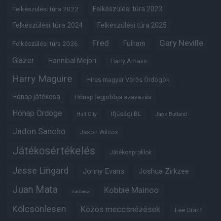
Felkészülési túra 2022
Felkészülési túra 2023
Felkészülési túra 2024
Felkészülési túra 2025
Fred
Gary Neville
Felkészülési túra 2026
Fulham
Glazer
Hannibal Mejbri
Harry Amass
Harry Maguire
Híres magyar Vörös Ördögök
Hónap játékosa
Hónap legjobbja szavazás
Hónap Ördöge
Ifjúsági BL
Hull City
Jack Butland
Jadon Sancho
Jason Wilcox
Játékosértékelés
Játékosprofilok
Jesse Lingard
Jonny Evans
Joshua Zirkzee
Juan Mata
Kobbie Mainoo
Karl Darlow
Kölcsönlesen
Közös meccsnézések
Lee Grant