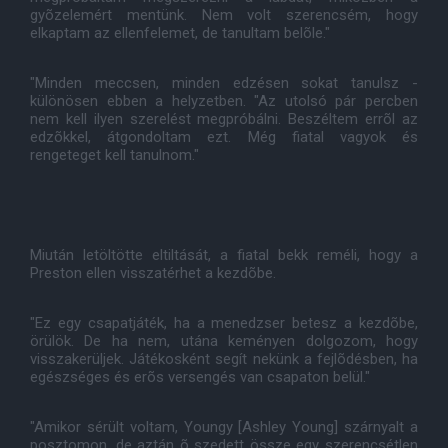
gyõzelemért mentünk. Nem volt szerencsém, hogy
elkaptam az ellenfelemet, de tanultam belõle."
"Minden meccsen, minden edzésen sokat tanulsz -
különösen ebben a helyzetben. "Az utolsó pár percben
nem kell ilyen szerelést megpróbálni. Beszéltem errõl az
edzõkkel, átgondoltam ezt. Még fiatal vagyok és
rengeteget kell tanulnom."
Miután letöltötte eltiltását, a fiatal bekk reméli, hogy a
Preston ellen visszatérhet a kezdõbe.
"Ez egy csapatjáték, ha a menedzser betesz a kezdõbe,
örülök. De ha nem, utána keményen dolgozom, hogy
visszakerüljek. Játékosként segít nekünk a fejlõdésben, ha
egészséges és erõs versengés van csapaton belül."
"Amikor sérült voltam, Youngy [Ashley Young] szárnyalt a
posztomon, de aztán õ szedett össze egy szerencsétlen