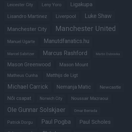
Ligakupa
Leny Yoro
Leicester City
Luke Shaw
Lisandro Martinez
Liverpool
Manchester United
Manchester City
Manutdfanatics.hu
Manuel Ugarte
Marcus Rashford
Marcel Sabitzer
Martin Dubravka
Mason Greenwood
Mason Mount
Matthijs de Ligt
Matheus Cunha
Michael Carrick
Nemanja Matic
Newcastle
Női csapat
Noussair Mazraoui
Norwich City
Ole Gunnar Solskjaer
Omar Berrada
Paul Pogba
Paul Scholes
Patrick Dorgu