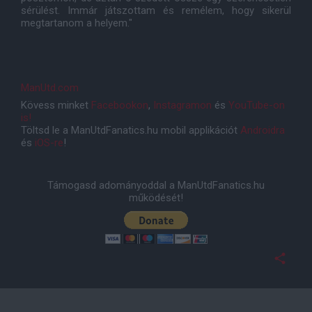
sérülést. Immár játszottam és remélem, hogy sikerül
megtartanom a helyem."
ManUtd.com
Kövess minket
Facebookon
,
Instagramon
és
YouTube-on
is!
Töltsd le a ManUtdFanatics.hu mobil applikációt
Androidra
és
iOS-re
!
Támogasd adományoddal a ManUtdFanatics.hu
működését!