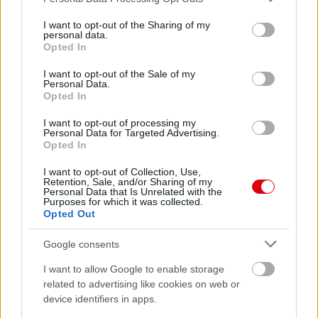
services and may gather and store information including but
Leeds United
vs
Manchester
not limited to your visit or usage behaviour. You may click to
I want to opt-out of the Sharing of my
personal data.
United
grant or deny consent to Google and its third-party tags to
Opted In
use your data for below specified purposes in below Google
Felkészülési szezon 5. mérkőzés
consent section.
I want to opt-out of the Sale of my
Croke Park, Dublin
Personal Data.
2026-08-12 20:30
Opted In
I want to opt-out of processing my
2 nap 12 óra 14 perc 43 másodperc
Personal Data for Targeted Advertising.
Opted In
AC Milan
vs
Manchester United
2026-08-15 18:00
I want to opt-out of Collection, Use,
Retention, Sale, and/or Sharing of my
Personal Data that Is Unrelated with the
Purposes for which it was collected.
ELŐZŐ MÉRKŐZÉSEK
Opted Out
Google consents
Támogatás
I want to allow Google to enable storage
related to advertising like cookies on web or
device identifiers in apps.
Támogasd adományoddal
a ManUtdFanatics.hu működését!