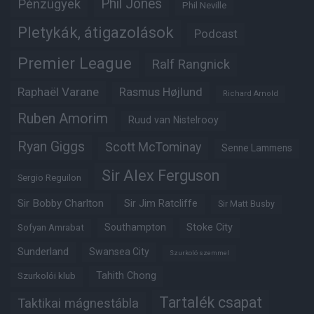
Phil Jones
Pénzügyek
Phil Neville
Pletykák, átigazolások
Podcast
Premier League
Ralf Rangnick
Raphaël Varane
Rasmus Højlund
Richard Arnold
Ruben Amorim
Ruud van Nistelrooy
Ryan Giggs
Scott McTominay
Senne Lammens
Sir Alex Ferguson
Sergio Reguilon
Sir Bobby Charlton
Sir Jim Ratcliffe
Sir Matt Busby
Southampton
Stoke City
Sofyan Amrabat
Sunderland
Swansea City
Szurkoló szemmel
Tahith Chong
Szurkolói klub
Tartalék csapat
Taktikai mágnestábla