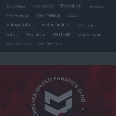
Tottenham
Tom Heaton
Toby Collyer
Trófeabibliográfia
Tyrell Malacia
Utazás
Tyler Fredericson
Válogatottak
Victor Lindelöf
Visszhang
West Ham
West Brom
Watford
Willy Kambwala
Wout Weghorst
Youri Tielemans