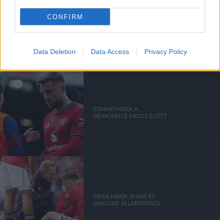
CONFIRM
CARRICK: SHAW-NAK A VB-N
A HELYE
Data Deletion
Data Access
Privacy Policy
CSAPATHÍREK A
NEWCASTLE MECCS ELŐTT
FRISS HÍREK SHAW ÉS
MAGUIRE ÁLLAPOTÁRÓL