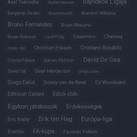
Bajnokok Ligája
Axel Tuanzebe
Ayden Heaven
Benjamin Sesko
Brandon Williams
Bournemouth
Bruno Fernandes
Bryan Mbeumo
Casemiro
Chelsea
Bryan Robson
Cardiff City
Christian Eriksen
Cristiano Ronaldo
Chido Obi
David De Gea
Crystal Palace
Darren Fletcher
Dean Henderson
David Gill
Diego Leon
Diogo Dalot
Donny van de Beek
Ed Woodward
Edinson Cavani
Edzői stáb
Egykori játékosok
Érdekességek
Erik ten Hag
Európa-liga
Eric Bailly
FA-kupa
Everton
Facundo Pellistri