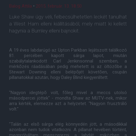
Balog Attila
•
2015. február. 13. 18:50
Luke Shaw úgy véli, felbecsülhetetlen leckét tanulhat
a West Ham elleni kiállításából, mely miatt ki kellett
hagynia a Burnley elleni bajnokit.
A 19 éves labdarúgó az Upton Parkban lejátszott találkozó
81. percében kapott sárga lapot, miután
szabálytalankodott Carl Jenkinsonnal szemben, a
mérkõzés ráadásában pedig mehetett is az öltözõbe a
Stewart Downing elleni belépõjét követõen, csupán
pillanatokkal azután, hogy Daley Blind kiegyenlített.
"Nagyon idegtépõ volt, fõleg mivel a meccs utolsó
másodpercei jöttek" - mondta Shaw az MUTV-nek, mikor
arra kérték, elemezze azt a helyzetet. "Nagyon frusztráló
volt."
"Talán az elsõ sárga elég könnyedén jött, a másodikkal
azonban nem tudok vitatkozni. A pillanat hevében történt,
megpróbáltam megszerezni a labdát, miközben a