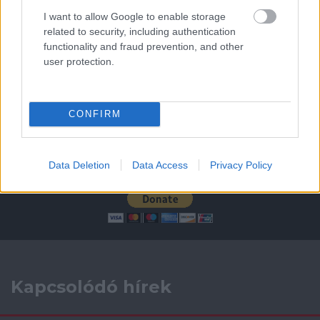
Leeds United
vs
Manchester United
2026-08-12 20:30
I want to allow Google to enable storage
AC Milan
vs
Manchester United
2026-08-15 18:00
related to security, including authentication
functionality and fraud prevention, and other
user protection.
ELŐZŐ MÉRKŐZÉSEK
Támogatás
CONFIRM
Támogasd adományoddal
Data Deletion
Data Access
Privacy Policy
a ManUtdFanatics.hu működését!
Kapcsolódó hírek