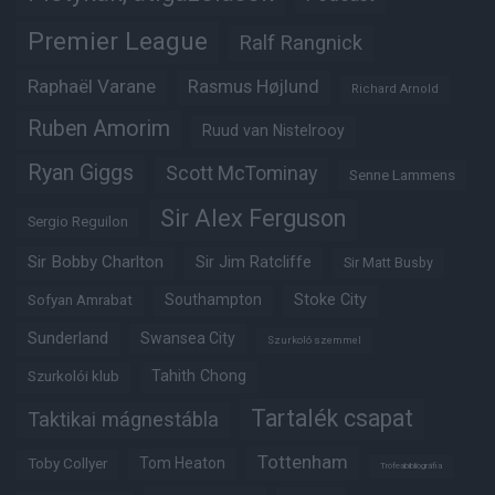
Premier League
Ralf Rangnick
Raphaël Varane
Rasmus Højlund
Richard Arnold
Ruben Amorim
Ruud van Nistelrooy
Ryan Giggs
Scott McTominay
Senne Lammens
Sir Alex Ferguson
Sergio Reguilon
Sir Bobby Charlton
Sir Jim Ratcliffe
Sir Matt Busby
Southampton
Stoke City
Sofyan Amrabat
Sunderland
Swansea City
Szurkoló szemmel
Tahith Chong
Szurkolói klub
Tartalék csapat
Taktikai mágnestábla
Tottenham
Tom Heaton
Toby Collyer
Trófeabibliográfia