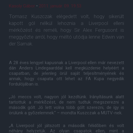
Kasoly Gábor
•
2011. január. 09. 19:53
Tomasz Kuszczak elégedett volt, hogy sikerült
kapott gól nélkül lehoznia a Liverpool elleni
mérkõzést és reméli, hogy Sir Alex Fergusont is
meggyõzte arról, hogy méltó utódja lenne Edwin van
der Sarnak.
A 28 éves lengyel kapusnak a Liverpool ellen már nevezett
dán Anders Lindegaarddal kell megküzdenie helyéért a
csapatban, de jelenleg örül saját teljesítményének és
annak, hogy csapata ott lehet az FA Kupa negyedik
fordulójában is.
„Jó meccs volt, nagyon jól kezdtünk. Irányításunk alatt
tartottuk a mérkõzést, de nem tudtuk megszerezni a
második gólt. Jó lett volna több gólt szerezni, de így is
örülünk a gyõzelemnek.” – mondta Kuszczak a MUTV-nek.
„A Liverpool jól játszott a második félidõben és volt
néhány helyzetük. Az olyan csapatok ellen, mint a