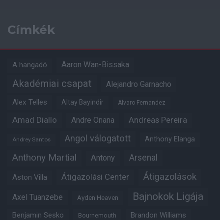
Címkék
Aaron Wan-Bissaka
A hangadó
Akadémiai csapat
Alejandro Garnacho
Alex Telles
Altay Bayindir
Alvaro Fernandez
Amad Diallo
Andre Onana
Andreas Pereira
Angol válogatott
Anthony Elanga
Andrey Santos
Anthony Martial
Arsenal
Antony
Átigazolások
Átigazolási Center
Aston Villa
Bajnokok Ligája
Axel Tuanzebe
Ayden Heaven
Benjamin Sesko
Brandon Williams
Bournemouth