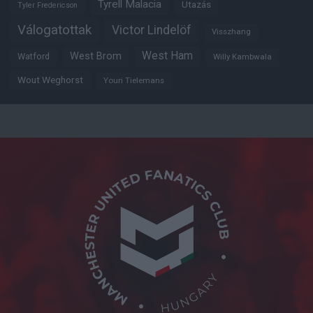
Tyrell Malacia
Utazás
Tyler Fredericson
Válogatottak
Victor Lindelöf
Visszhang
West Ham
West Brom
Watford
Willy Kambwala
Wout Weghorst
Youri Tielemans