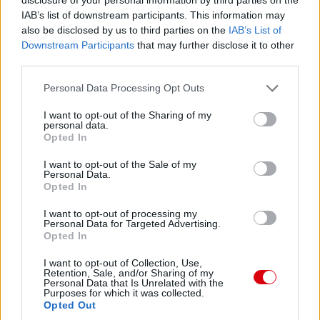
IAB’s list of downstream participants. This information may
also be disclosed by us to third parties on the
IAB’s List of
Downstream Participants
that may further disclose it to other
third parties.
Please note that this website/app uses one or more Google
Personal Data Processing Opt Outs
services and may gather and store information including but
not limited to your visit or usage behaviour. You may click to
I want to opt-out of the Sharing of my
personal data.
grant or deny consent to Google and its third-party tags to
Opted In
use your data for below specified purposes in below Google
consent section.
I want to opt-out of the Sale of my
Personal Data.
Opted In
I want to opt-out of processing my
Personal Data for Targeted Advertising.
Opted In
I want to opt-out of Collection, Use,
Retention, Sale, and/or Sharing of my
Personal Data that Is Unrelated with the
Purposes for which it was collected.
Opted Out