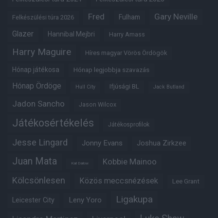
Fred
Gary Neville
Fulham
Felkészülési túra 2026
Glazer
Hannibal Mejbri
Harry Amass
Harry Maguire
Híres magyar Vörös Ördögök
Hónap játékosa
Hónap legjobbja szavazás
Hónap Ördöge
Ifjúsági BL
Hull City
Jack Butland
Jadon Sancho
Jason Wilcox
Játékosértékelés
Játékosprofilok
Jesse Lingard
Jonny Evans
Joshua Zirkzee
Juan Mata
Kobbie Mainoo
Karl Darlow
Kölcsönlesen
Közös meccsnézések
Lee Grant
Ligakupa
Leny Yoro
Leicester City