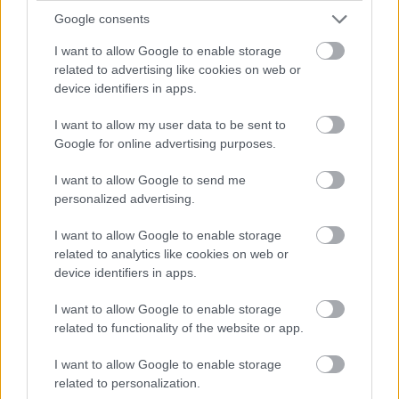
Google consents
I want to allow Google to enable storage
related to advertising like cookies on web or
device identifiers in apps.
I want to allow my user data to be sent to
Meccs Center
Google for online advertising purposes.
I want to allow Google to send me
personalized advertising.
Paris Saint-Germain
vs
I want to allow Google to enable storage
Manchester United
related to analytics like cookies on web or
device identifiers in apps.
Felkészülési szezon 4. mérkőzés
Nya Ullevi, Göteborg
I want to allow Google to enable storage
2026-08-08 17:00
related to functionality of the website or app.
0 nap 23 óra 9 perc 29 másodperc
I want to allow Google to enable storage
related to personalization.