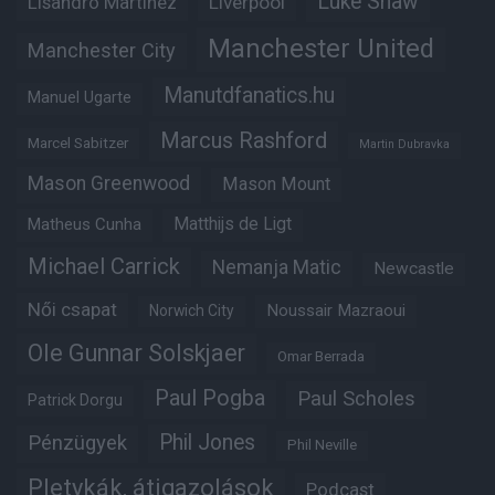
Luke Shaw
Lisandro Martinez
Liverpool
Manchester United
Manchester City
Manutdfanatics.hu
Manuel Ugarte
Marcus Rashford
Marcel Sabitzer
Martin Dubravka
Mason Greenwood
Mason Mount
Matheus Cunha
Matthijs de Ligt
Michael Carrick
Nemanja Matic
Newcastle
Női csapat
Noussair Mazraoui
Norwich City
Ole Gunnar Solskjaer
Omar Berrada
Paul Pogba
Paul Scholes
Patrick Dorgu
Phil Jones
Pénzügyek
Phil Neville
Pletykák, átigazolások
Podcast