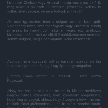
Liverpool, Chelsea vagy Arsenal mindig veszélyes az 1-0,
még akkor is ha csak 10 emberrel játszanak. Nekünk is
voltak lehetõségeink, de nem tudtunk élni velük.”
„Én csak igyekeztem tenni a dolgom és nem kapni gólt.
Volt néhány lövés, amit megfogtam vagy kiütöttem. Mindig
jó érzés, ha kapott gól nélkül ér végez egy találkozó,
különösen azért, mert az elõzõ 2 mérkõzésemen nem volt
semmi dolgom, mégis gólt kaptam. Néha ez történik.”
Azonban nem Kuszczak volt az egyetlen játékos, aki élni
tudott a kapott lehetõséggel egy ilyen nagy rangadón.
„Johnny Evans szintén jól játszott” – tette hozzá
Kuszczak.
„Nagy nap volt ez neki is és nekem is. Minden mérkõzés
nagyon fontos számomra, mert szeretném megmutatni,
hogy elég jó vagyok ahhoz, hogy átvegyem Edwin helyén.
Nekünk, fiatal játékosoknak – és itt azért mondok fiatalt,