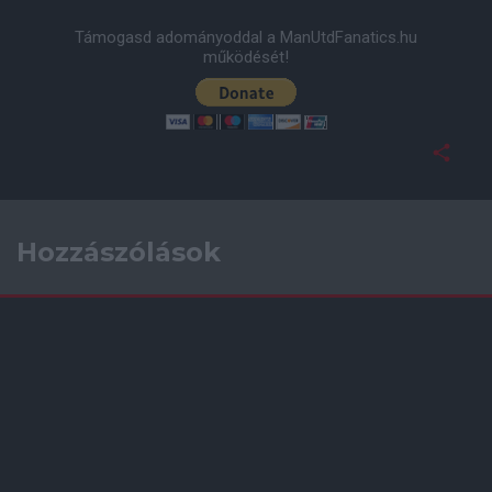
Támogasd adományoddal a ManUtdFanatics.hu
működését!
Hozzászólások