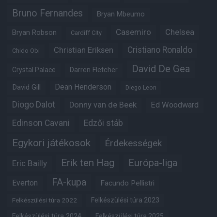
Bruno Fernandes
Bryan Mbeumo
Casemiro
Chelsea
Bryan Robson
Cardiff City
Christian Eriksen
Cristiano Ronaldo
Chido Obi
David De Gea
Crystal Palace
Darren Fletcher
Dean Henderson
David Gill
Diego Leon
Diogo Dalot
Donny van de Beek
Ed Woodward
Edinson Cavani
Edzői stáb
Egykori játékosok
Érdekességek
Erik ten Hag
Európa-liga
Eric Bailly
FA-kupa
Everton
Facundo Pellistri
Felkészülési túra 2022
Felkészülési túra 2023
Felkészülési túra 2024
Felkészülési túra 2025