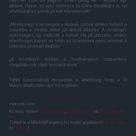
mert én csak 28 vagyok, Edwin pedig 40 – készen kell
állnunk. Ugyan ez igaz Johnnyra és Chris Smallingra is, ha
lehetõséghez jutunk jól kell teljesítenünk.”
„Mindig nagy a versengés a klubnál, szóval amikor betesz a
csapatba a mester, akkor jól akarok játszani. A versengés
egészséges, így mûködik a futball. Ha jól játszom, amikor
lehetõséget kapok, az talán ad számomra némi reményt a
Unitedes jövõmet illetõen.”
„A következõ körben a Southampton csapatához
megyünk, már rájuk koncentrálunk.”
Talán Kuszczaknak megadatik a lehetõség, hogy a St
Mary’s stadionban újra bizonyítson.
manutd.com
Kövess minket
Facebookon
,
Instagramon
és
YouTube-on
is!
Töltsd le a ManUtdFanatics.hu mobil applikációt
Androidra
és
iOS-re
!