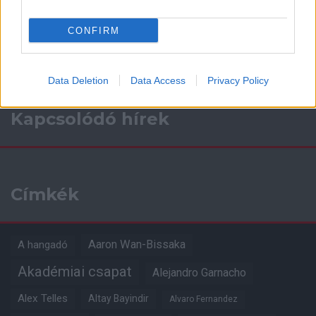
a ManUtdFanatics.hu működését!
CONFIRM
Data Deletion
Data Access
Privacy Policy
Kapcsolódó hírek
Címkék
Aaron Wan-Bissaka
A hangadó
Akadémiai csapat
Alejandro Garnacho
Alex Telles
Altay Bayindir
Alvaro Fernandez