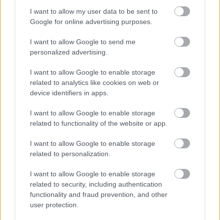
Paris Saint-Germain
vs
I want to allow my user data to be sent to
Manchester United
Google for online advertising purposes.
Felkészülési szezon 4. mérkőzés
I want to allow Google to send me
Nya Ullevi, Göteborg
personalized advertising.
2026-08-08 17:00
I want to allow Google to enable storage
0 nap 13 óra 24 perc 50 másodperc
related to analytics like cookies on web or
device identifiers in apps.
Leeds United
vs
Manchester United
2026-08-12 20:30
I want to allow Google to enable storage
related to functionality of the website or app.
AC Milan
vs
Manchester United
2026-08-15 18:00
I want to allow Google to enable storage
ELŐZŐ MÉRKŐZÉSEK
related to personalization.
I want to allow Google to enable storage
Támogatás
related to security, including authentication
functionality and fraud prevention, and other
user protection.
Támogasd adományoddal