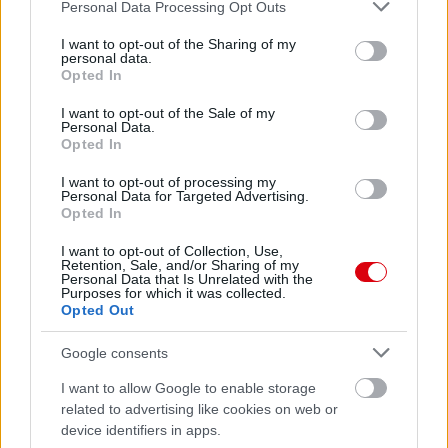
Please note that this website/app uses one or more Google
Personal Data Processing Opt Outs
services and may gather and store information including but
not limited to your visit or usage behaviour. You may click to
I want to opt-out of the Sharing of my
personal data.
grant or deny consent to Google and its third-party tags to
Opted In
use your data for below specified purposes in below Google
consent section.
I want to opt-out of the Sale of my
Personal Data.
Opted In
I want to opt-out of processing my
Personal Data for Targeted Advertising.
Opted In
I want to opt-out of Collection, Use,
Retention, Sale, and/or Sharing of my
Personal Data that Is Unrelated with the
Purposes for which it was collected.
Opted Out
Google consents
Meccs Center
I want to allow Google to enable storage
related to advertising like cookies on web or
device identifiers in apps.