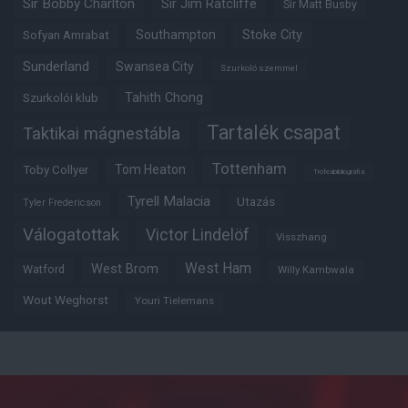
Sir Bobby Charlton
Sir Jim Ratcliffe
Sir Matt Busby
Southampton
Stoke City
Sofyan Amrabat
Sunderland
Swansea City
Szurkoló szemmel
Tahith Chong
Szurkolói klub
Tartalék csapat
Taktikai mágnestábla
Tottenham
Tom Heaton
Toby Collyer
Trófeabibliográfia
Tyrell Malacia
Utazás
Tyler Fredericson
Válogatottak
Victor Lindelöf
Visszhang
West Ham
West Brom
Watford
Willy Kambwala
Wout Weghorst
Youri Tielemans