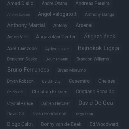
Amad Diallo
Andre Onana
Andreas Pereira
Angol válogatott
Anthony Elanga
Andrey Santos
Anthony Martial
Arsenal
Antony
Átigazolások
Átigazolási Center
Aston Villa
Bajnokok Ligája
Axel Tuanzebe
Ayden Heaven
Benjamin Sesko
Brandon Williams
Bournemouth
Bruno Fernandes
Bryan Mbeumo
Casemiro
Chelsea
Bryan Robson
Cardiff City
Christian Eriksen
Cristiano Ronaldo
Chido Obi
David De Gea
Crystal Palace
Darren Fletcher
Dean Henderson
David Gill
Diego Leon
Diogo Dalot
Donny van de Beek
Ed Woodward