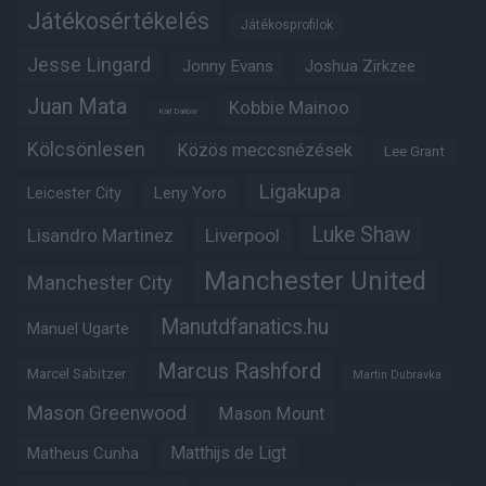
Játékosértékelés
Játékosprofilok
Jesse Lingard
Jonny Evans
Joshua Zirkzee
Juan Mata
Kobbie Mainoo
Karl Darlow
Kölcsönlesen
Közös meccsnézések
Lee Grant
Ligakupa
Leny Yoro
Leicester City
Luke Shaw
Lisandro Martinez
Liverpool
Manchester United
Manchester City
Manutdfanatics.hu
Manuel Ugarte
Marcus Rashford
Marcel Sabitzer
Martin Dubravka
Mason Greenwood
Mason Mount
Matheus Cunha
Matthijs de Ligt