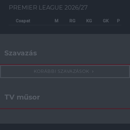
PREMIER LEAGUE 2026/27
Csapat
M
RG
KG
GK
P
Szavazás
KORÁBBI SZAVAZÁSOK
TV műsor