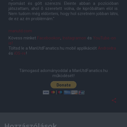
nyomást és gólt szerezni. Eleinte abban a pozícióban
játszattam, ahol õ szeretett volna, de kipróbáltam elöl is.
Nem tudom még eldönteni, hogy hol szretném jobban látni,
de ez az én problémám."
manutd.com
Kövess minket
Facebookon
,
Instagramon
és
YouTube-on
is!
Töltsd le a ManUtdFanatics.hu mobil applikációt
Androidra
és
iOS-re
!
Támogasd adományoddal a ManUtdFanatics.hu
működését!
Hozzászólások