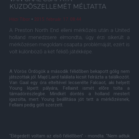
KÜZDÕSZELLEMÉT MÉLTATTA
Házi Tibor
•
2015. február. 17. 08:44
A Preston North End elleni mérkõzés után a United
holland menedzsere elmondta, úgy érzi sikerült a
mérkõzésen megoldani csapata problémáját, ezért is
volt különbözõ a két félidõ játékképe.
A Vörös Ördögök a második félidõben bekapott gólig nem
játszottak jól. Majd Laird találata kicsit felrázta a találkozót.
Van Gaal egy óra elteltével lecserélte Falcaot, aki helyett
Young lépett pályára, Fellainit ismét elõre tolta a
támadórészlegbe. Mindkét döntés a holland mestert
igazolta, mert Young beállítása jót tett a mérkõzésnek,
Fellaini pedig gólt szerzett.
"Elégedett voltam az elsõ félidõben" - mondta. "Nem adtuk