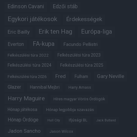
Edinson Cavani
Edzői stáb
Egykori játékosok
Érdekességek
Erik ten Hag
Európa-liga
Eric Bailly
FA-kupa
Everton
Facundo Pellistri
Felkészülési túra 2022
Felkészülési túra 2023
Felkészülési túra 2024
Felkészülési túra 2025
Fred
Gary Neville
Fulham
Felkészülési túra 2026
Glazer
Hannibal Mejbri
Harry Amass
Harry Maguire
Híres magyar Vörös Ördögök
Hónap játékosa
Hónap legjobbja szavazás
Hónap Ördöge
Ifjúsági BL
Hull City
Jack Butland
Jadon Sancho
Jason Wilcox