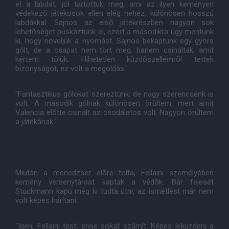
el a labdát, jól tartottuk meg, ami az ilyen keményen
védekezõ játékosok ellen elég nehéz, különösen hosszú
labdákkal. Sajnos az elsõ játékrészben nagyon sok
lehetõséget puskáztunk el, ezért a másodikra úgy mentünk
ki, hogy növeljük a nyomást. Sajnos bekaptunk egy gyors
gólt, de a csapat nem tört meg, hanem csinálták, amit
kértem tõlük. Hihetetlen küzdõszellemrõl tettek
bizonyságot, ez volt a megoldás."
"Fantasztikus gólokat szereztünk, de nagy szerencsénk is
volt. A második gólnak különösen örültem, mert amit
Valencia elõtte csinált az csodálatos volt. Nagyon örültem
a játékának."
Miután a menedzser elõre tolta, Fellaini személyében
kemény versenytársat kaptak a védõk. Bár fejesét
Stuckmann kapu még ki tudta ütni, az ismétlést már nem
volt képes hárítani.
"Igen, Fellaini testi ereje sokat számít. Képes leküzdeni a