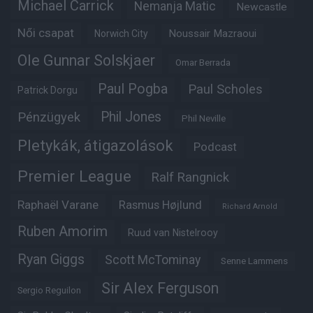
Michael Carrick
Nemanja Matic
Newcastle
Női csapat
Noussair Mazraoui
Norwich City
Ole Gunnar Solskjaer
Omar Berrada
Paul Pogba
Paul Scholes
Patrick Dorgu
Phil Jones
Pénzügyek
Phil Neville
Pletykák, átigazolások
Podcast
Premier League
Ralf Rangnick
Raphaël Varane
Rasmus Højlund
Richard Arnold
Ruben Amorim
Ruud van Nistelrooy
Ryan Giggs
Scott McTominay
Senne Lammens
Sir Alex Ferguson
Sergio Reguilon