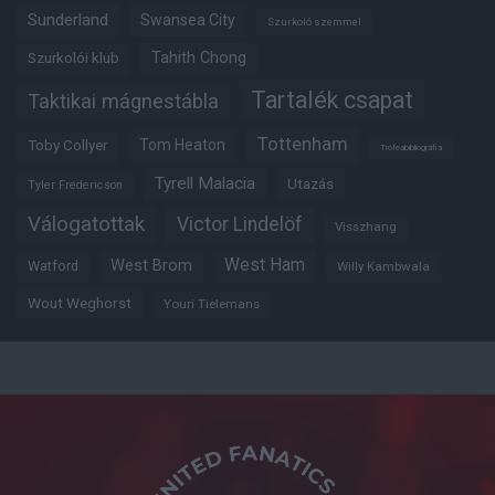
Sunderland
Swansea City
Szurkoló szemmel
Tahith Chong
Szurkolói klub
Tartalék csapat
Taktikai mágnestábla
Tottenham
Tom Heaton
Toby Collyer
Trófeabibliográfia
Tyrell Malacia
Utazás
Tyler Fredericson
Válogatottak
Victor Lindelöf
Visszhang
West Ham
West Brom
Watford
Willy Kambwala
Wout Weghorst
Youri Tielemans