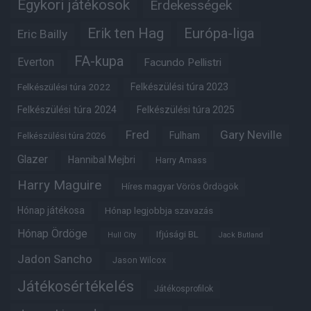
Egykori játékosok
Érdekességek
Erik ten Hag
Európa-liga
Eric Bailly
FA-kupa
Everton
Facundo Pellistri
Felkészülési túra 2022
Felkészülési túra 2023
Felkészülési túra 2024
Felkészülési túra 2025
Fred
Gary Neville
Fulham
Felkészülési túra 2026
Glazer
Hannibal Mejbri
Harry Amass
Harry Maguire
Híres magyar Vörös Ördögök
Hónap játékosa
Hónap legjobbja szavazás
Hónap Ördöge
Ifjúsági BL
Hull City
Jack Butland
Jadon Sancho
Jason Wilcox
Játékosértékelés
Játékosprofilok