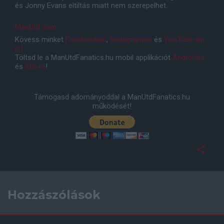
és Jonny Evans eltiltás miatt nem szerepelhet.
ManUtd.com
Kövess minket
Facebookon
,
Instagramon
és
YouTube-on
is!
Töltsd le a ManUtdFanatics.hu mobil applikációt
Androidra
és
iOS-re
!
Támogasd adományoddal a ManUtdFanatics.hu
működését!
Hozzászólások