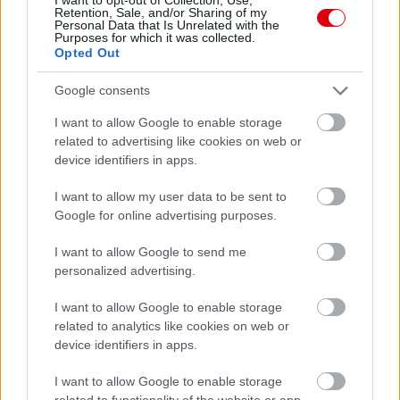
Retention, Sale, and/or Sharing of my
Felkészülési szezon 4. mérkőzés
Personal Data that Is Unrelated with the
Purposes for which it was collected.
Nya Ullevi, Göteborg
Opted Out
2026-08-08 17:00
Google consents
2 nap 14 óra 54 perc 29 másodperc
I want to allow Google to enable storage
related to advertising like cookies on web or
Leeds United
vs
Manchester United
2026-08-12 20:30
device identifiers in apps.
AC Milan
vs
Manchester United
2026-08-15 18:00
I want to allow my user data to be sent to
Google for online advertising purposes.
ELŐZŐ MÉRKŐZÉSEK
I want to allow Google to send me
personalized advertising.
Támogatás
I want to allow Google to enable storage
related to analytics like cookies on web or
device identifiers in apps.
Támogasd adományoddal
a ManUtdFanatics.hu működését!
I want to allow Google to enable storage
related to functionality of the website or app.