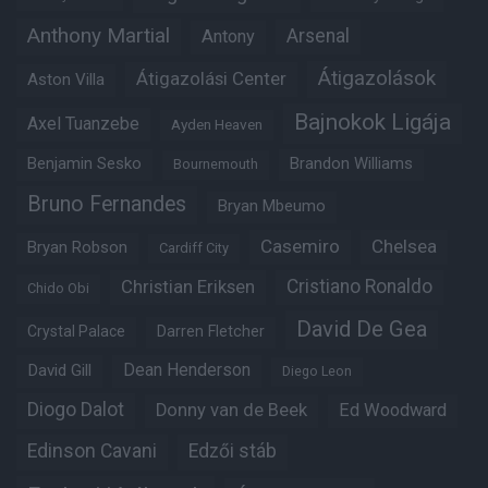
Anthony Martial
Arsenal
Antony
Átigazolások
Átigazolási Center
Aston Villa
Bajnokok Ligája
Axel Tuanzebe
Ayden Heaven
Benjamin Sesko
Brandon Williams
Bournemouth
Bruno Fernandes
Bryan Mbeumo
Casemiro
Chelsea
Bryan Robson
Cardiff City
Christian Eriksen
Cristiano Ronaldo
Chido Obi
David De Gea
Crystal Palace
Darren Fletcher
Dean Henderson
David Gill
Diego Leon
Diogo Dalot
Donny van de Beek
Ed Woodward
Edinson Cavani
Edzői stáb