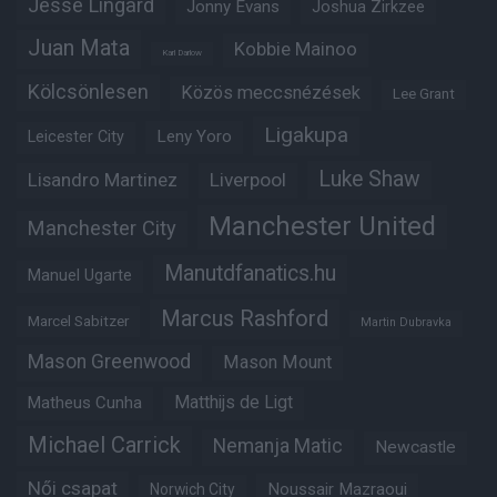
Jesse Lingard
Jonny Evans
Joshua Zirkzee
Juan Mata
Kobbie Mainoo
Karl Darlow
Kölcsönlesen
Közös meccsnézések
Lee Grant
Ligakupa
Leny Yoro
Leicester City
Luke Shaw
Lisandro Martinez
Liverpool
Manchester United
Manchester City
Manutdfanatics.hu
Manuel Ugarte
Marcus Rashford
Marcel Sabitzer
Martin Dubravka
Mason Greenwood
Mason Mount
Matheus Cunha
Matthijs de Ligt
Michael Carrick
Nemanja Matic
Newcastle
Női csapat
Noussair Mazraoui
Norwich City