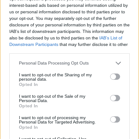
interest-based ads based on personal information utilized by
us or personal information disclosed to third parties prior to
your opt-out. You may separately opt-out of the further
disclosure of your personal information by third parties on the
IAB’s list of downstream participants. This information may
also be disclosed by us to third parties on the
IAB’s List of
Downstream Participants
that may further disclose it to other
third parties.
Please note that this website/app uses one or more Google
Personal Data Processing Opt Outs
services and may gather and store information including but
not limited to your visit or usage behaviour. You may click to
I want to opt-out of the Sharing of my
personal data.
grant or deny consent to Google and its third-party tags to
Opted In
use your data for below specified purposes in below Google
consent section.
I want to opt-out of the Sale of my
Meccs Center
Personal Data.
Opted In
I want to opt-out of processing my
Personal Data for Targeted Advertising.
Paris Saint-Germain
vs
Opted In
Manchester United
I want to opt-out of Collection, Use,