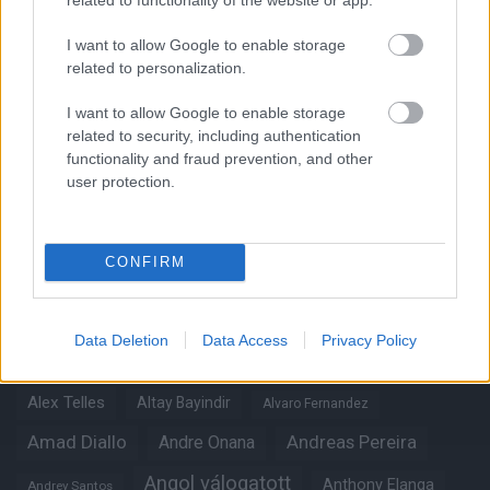
I want to allow Google to enable storage
related to personalization.
I want to allow Google to enable storage
Kapcsolódó hírek
related to security, including authentication
functionality and fraud prevention, and other
user protection.
Címkék
CONFIRM
Aaron Wan-Bissaka
A hangadó
Data Deletion
Data Access
Privacy Policy
Akadémiai csapat
Alejandro Garnacho
Alex Telles
Altay Bayindir
Alvaro Fernandez
Amad Diallo
Andre Onana
Andreas Pereira
Angol válogatott
Anthony Elanga
Andrey Santos