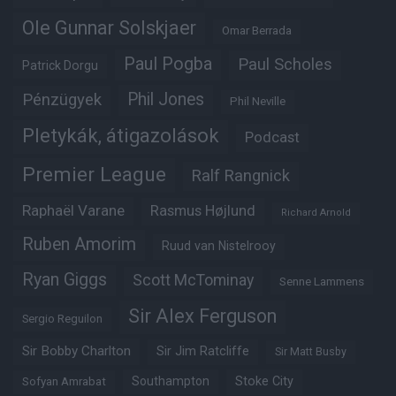
Ole Gunnar Solskjaer
Omar Berrada
Paul Pogba
Paul Scholes
Patrick Dorgu
Phil Jones
Pénzügyek
Phil Neville
Pletykák, átigazolások
Podcast
Premier League
Ralf Rangnick
Raphaël Varane
Rasmus Højlund
Richard Arnold
Ruben Amorim
Ruud van Nistelrooy
Ryan Giggs
Scott McTominay
Senne Lammens
Sir Alex Ferguson
Sergio Reguilon
Sir Bobby Charlton
Sir Jim Ratcliffe
Sir Matt Busby
Southampton
Stoke City
Sofyan Amrabat