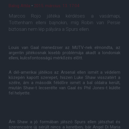
Balog Attila
•
2015. március. 13. 17:04
Marcos Rojo játéka kérdéses a vasárnapi,
Tottenham elleni bajnokin, míg Robin van Persie
biztosan nem lép pályára a Spurs ellen.
Louis van Gaal menedzser az MUTV-nek elmondta, az
argentin játékosnak kisebb problémája akadt a londoniak
elleni, kulcsfontosságú mérkõzés elõtt.
A dél-amerikai játékos az Arsenal ellen ismét a védelem
közepén kapott szerepet, hiszen Luke Shaw visszatért a
szélre, ám a második félidõre ismét a bal oldalra került,
miután Shaw-t lecserélte van Gaal és Phil Jones-t küldte
fel helyette.
Ám Shaw a jó formában játszó Spurs ellen játszhat és
szerencsére új sérült nincs a keretben, bár Angel Di Maria