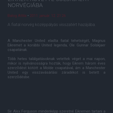
NORVÉGIÁBA
Balog Attila
•
2011. január. 12. 21:26
A fiatal norvég középpályás visszatért hazájába.
A Manchester United eladta fiatal tehetségét, Magnus
Eikremet a korábbi United legenda, Ole Gunnar Solskjaer
csapatának.
Több hetes találgatásoknak vetettek véget a mai napon,
mikor is nyilvánosságra hozták, hogy Eikrem három éves
szerzõdést kötött a Molde csapatával, ám a Manchester
United egy visszavásárlási záradékot is betett a
szerzõdésbe.
Sir Alex Ferguson mindenképp szeretné Eikremen tartani a