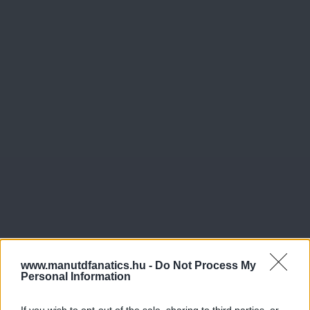
www.manutdfanatics.hu -
Do Not Process My
Personal Information
If you wish to opt-out of the sale, sharing to third parties, or