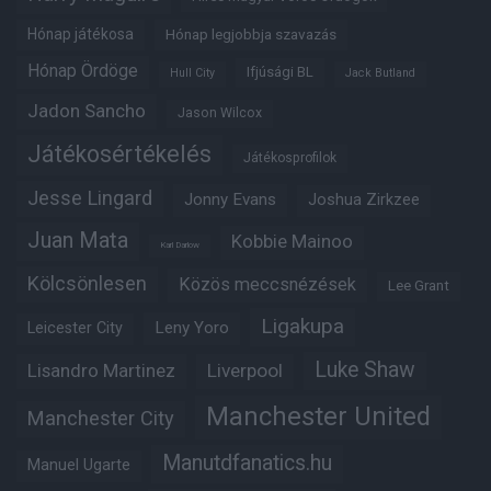
Hónap játékosa
Hónap legjobbja szavazás
Hónap Ördöge
Ifjúsági BL
Hull City
Jack Butland
Jadon Sancho
Jason Wilcox
Játékosértékelés
Játékosprofilok
Jesse Lingard
Jonny Evans
Joshua Zirkzee
Juan Mata
Kobbie Mainoo
Karl Darlow
Kölcsönlesen
Közös meccsnézések
Lee Grant
Ligakupa
Leny Yoro
Leicester City
Luke Shaw
Lisandro Martinez
Liverpool
Manchester United
Manchester City
Manutdfanatics.hu
Manuel Ugarte