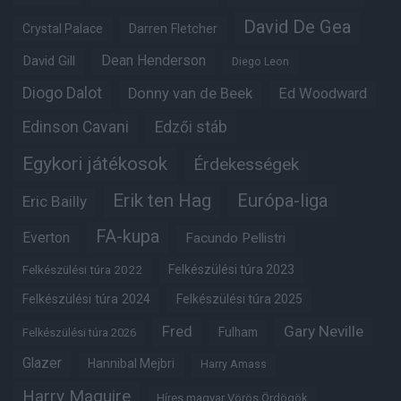
David De Gea
Crystal Palace
Darren Fletcher
Dean Henderson
David Gill
Diego Leon
Diogo Dalot
Donny van de Beek
Ed Woodward
Edinson Cavani
Edzői stáb
Egykori játékosok
Érdekességek
Erik ten Hag
Európa-liga
Eric Bailly
FA-kupa
Everton
Facundo Pellistri
Felkészülési túra 2022
Felkészülési túra 2023
Felkészülési túra 2024
Felkészülési túra 2025
Fred
Gary Neville
Fulham
Felkészülési túra 2026
Glazer
Hannibal Mejbri
Harry Amass
Harry Maguire
Híres magyar Vörös Ördögök