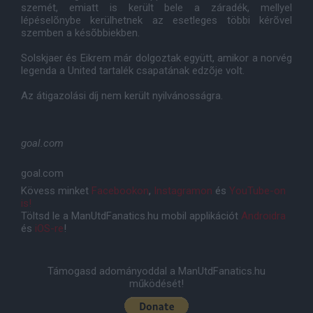
szemét, emiatt is került bele a záradék, mellyel
lépéselõnybe kerülhetnek az esetleges többi kérõvel
szemben a késõbbiekben.
Solskjaer és Eikrem már dolgoztak együtt, amikor a norvég
legenda a United tartalék csapatának edzõje volt.
Az átigazolási díj nem került nyilvánosságra.
goal.com
goal.com
Kövess minket
Facebookon
,
Instagramon
és
YouTube-on
is!
Töltsd le a ManUtdFanatics.hu mobil applikációt
Androidra
és
iOS-re
!
Támogasd adományoddal a ManUtdFanatics.hu
működését!