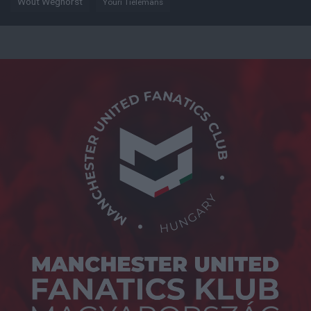
Wout Weghorst
Youri Tielemans