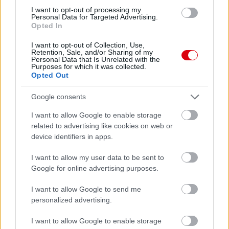
I want to opt-out of processing my
Personal Data for Targeted Advertising.
Opted In
Meccs Center
I want to opt-out of Collection, Use,
Retention, Sale, and/or Sharing of my
Personal Data that Is Unrelated with the
Purposes for which it was collected.
Paris Saint-Germain
vs
Opted Out
Manchester United
Google consents
Felkészülési szezon 4. mérkőzés
I want to allow Google to enable storage
Nya Ullevi, Göteborg
related to advertising like cookies on web or
2026-08-08 17:00
device identifiers in apps.
I want to allow my user data to be sent to
Google for online advertising purposes.
Leeds United
vs
Manchester United
2026-08-12 20:30
I want to allow Google to send me
AC Milan
vs
Manchester United
2026-08-15 18:00
personalized advertising.
ELŐZŐ MÉRKŐZÉSEK
I want to allow Google to enable storage