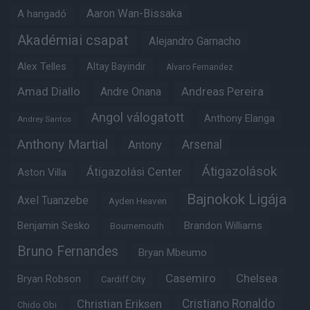
Aaron Wan-Bissaka
A hangadó
Akadémiai csapat
Alejandro Garnacho
Alex Telles
Altay Bayindir
Alvaro Fernandez
Amad Diallo
Andre Onana
Andreas Pereira
Angol válogatott
Anthony Elanga
Andrey Santos
Anthony Martial
Arsenal
Antony
Átigazolások
Átigazolási Center
Aston Villa
Bajnokok Ligája
Axel Tuanzebe
Ayden Heaven
Benjamin Sesko
Brandon Williams
Bournemouth
Bruno Fernandes
Bryan Mbeumo
Casemiro
Chelsea
Bryan Robson
Cardiff City
Christian Eriksen
Cristiano Ronaldo
Chido Obi