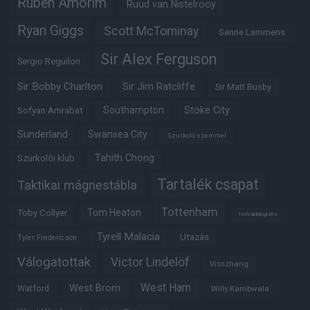
Ruben Amorim
Ruud van Nistelrooy
Ryan Giggs
Scott McTominay
Senne Lammens
Sir Alex Ferguson
Sergio Reguilon
Sir Bobby Charlton
Sir Jim Ratcliffe
Sir Matt Busby
Southampton
Stoke City
Sofyan Amrabat
Sunderland
Swansea City
Szurkoló szemmel
Tahith Chong
Szurkolói klub
Tartalék csapat
Taktikai mágnestábla
Tottenham
Tom Heaton
Toby Collyer
Trófeabibliográfia
Tyrell Malacia
Utazás
Tyler Fredericson
Válogatottak
Victor Lindelöf
Visszhang
West Ham
West Brom
Watford
Willy Kambwala