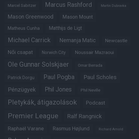
Marcus Rashford
Marcel Sabitzer
Martin Dubravka
Mason Greenwood
Mason Mount
Matheus Cunha
Matthijs de Ligt
Michael Carrick
Nemanja Matic
Newcastle
Női csapat
Noussair Mazraoui
Norwich City
Ole Gunnar Solskjaer
Omar Berrada
Paul Pogba
Paul Scholes
Patrick Dorgu
Phil Jones
Pénzügyek
Phil Neville
Pletykák, átigazolások
Podcast
Premier League
Ralf Rangnick
Raphaël Varane
Rasmus Højlund
Richard Arnold