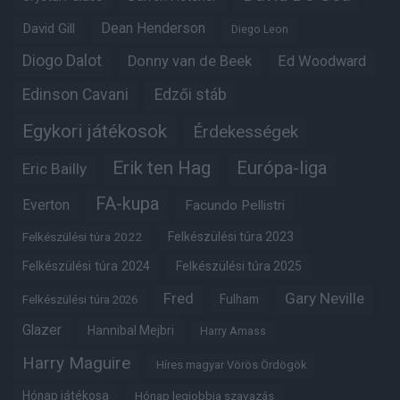
Dean Henderson
David Gill
Diego Leon
Diogo Dalot
Donny van de Beek
Ed Woodward
Edinson Cavani
Edzői stáb
Egykori játékosok
Érdekességek
Erik ten Hag
Európa-liga
Eric Bailly
FA-kupa
Everton
Facundo Pellistri
Felkészülési túra 2022
Felkészülési túra 2023
Felkészülési túra 2024
Felkészülési túra 2025
Fred
Gary Neville
Fulham
Felkészülési túra 2026
Glazer
Hannibal Mejbri
Harry Amass
Harry Maguire
Híres magyar Vörös Ördögök
Hónap játékosa
Hónap legjobbja szavazás