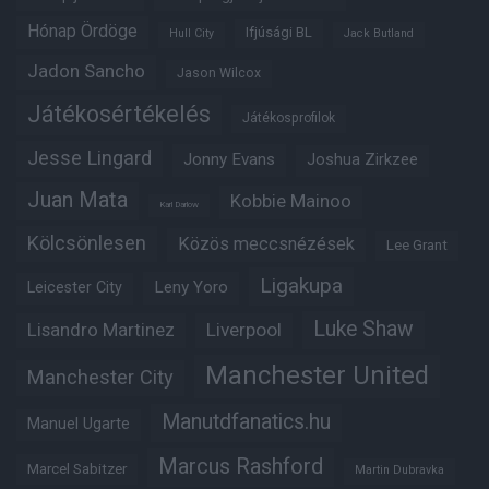
Hónap Ördöge
Ifjúsági BL
Hull City
Jack Butland
Jadon Sancho
Jason Wilcox
Játékosértékelés
Játékosprofilok
Jesse Lingard
Jonny Evans
Joshua Zirkzee
Juan Mata
Kobbie Mainoo
Karl Darlow
Kölcsönlesen
Közös meccsnézések
Lee Grant
Ligakupa
Leny Yoro
Leicester City
Luke Shaw
Lisandro Martinez
Liverpool
Manchester United
Manchester City
Manutdfanatics.hu
Manuel Ugarte
Marcus Rashford
Marcel Sabitzer
Martin Dubravka