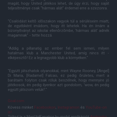
magát, hogy United játékos lehet, de úgy érzi, hogy saját
teljesítménye csak "hármas alát" érdemel erre a szezonra.
"Csalódást keltõ idõszakon vagyok túl a sérüléseim miatt,
de egyébként imádom, hogy itt lehetek. Ha én írnám a
bizonyítványt az iskolai ellenõrzõmbe, 'hármas alát' adnék
magamnak" - tette hozzá.
"Addig a pillanatig az ember fel sem ismeri, milyen
hatalmas klub a Manchester United, amíg nincs itt -
elképesztõ! Ez a legnagyobb klub a környéken."
"Együtt játszhatok olyanokkal, mint Wayne Rooney, [Angel]
Di Maria, [Radamel] Falcao, ez pedig õrületes, mert a
barátaim folyton csak róluk beszélnek, hogy mennyire jó
játékosok, én pedig ilyenkor azt gondolom, 'wow, én pedig
együtt játszom velük!'."
Goal.com
Kövess minket
Facebookon
,
Instagramon
és
YouTube-on
is!
Töltsd le a ManUtdFanatics.hu mobil applikációt
Androidra