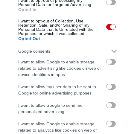
I want to opt-out of processing my
Personal Data for Targeted Advertising.
Leeds United
vs
Manchester United
2026-08-12 20:30
Opted In
AC Milan
vs
Manchester United
2026-08-15 18:00
I want to opt-out of Collection, Use,
Retention, Sale, and/or Sharing of my
Personal Data that Is Unrelated with the
Purposes for which it was collected.
ELŐZŐ MÉRKŐZÉSEK
Opted Out
Google consents
Támogatás
I want to allow Google to enable storage
related to advertising like cookies on web or
device identifiers in apps.
Támogasd adományoddal
a ManUtdFanatics.hu működését!
I want to allow my user data to be sent to
Google for online advertising purposes.
I want to allow Google to send me
personalized advertising.
I want to allow Google to enable storage
Kapcsolódó hírek
related to analytics like cookies on web or