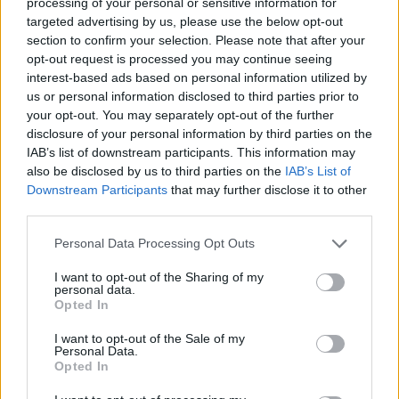
processing of your personal or sensitive information for
targeted advertising by us, please use the below opt-out
section to confirm your selection. Please note that after your
opt-out request is processed you may continue seeing
interest-based ads based on personal information utilized by
us or personal information disclosed to third parties prior to
your opt-out. You may separately opt-out of the further
disclosure of your personal information by third parties on the
IAB’s list of downstream participants. This information may
also be disclosed by us to third parties on the
IAB’s List of
Meccs Center
Downstream Participants
that may further disclose it to other
third parties.
Please note that this website/app uses one or more Google
Personal Data Processing Opt Outs
Paris Saint-Germain
vs
services and may gather and store information including but
not limited to your visit or usage behaviour. You may click to
I want to opt-out of the Sharing of my
Manchester United
personal data.
grant or deny consent to Google and its third-party tags to
Opted In
use your data for below specified purposes in below Google
Felkészülési szezon 4. mérkőzés
consent section.
Nya Ullevi, Göteborg
I want to opt-out of the Sale of my
2026-08-08 17:00
Personal Data.
Opted In