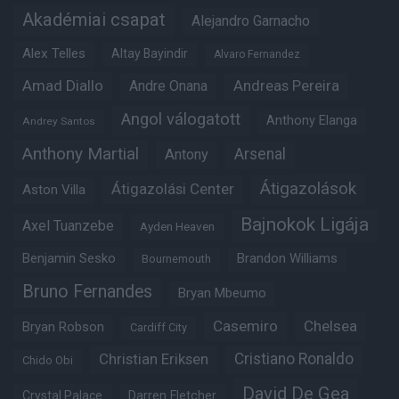
Akadémiai csapat
Alejandro Garnacho
Alex Telles
Altay Bayindir
Alvaro Fernandez
Amad Diallo
Andre Onana
Andreas Pereira
Angol válogatott
Anthony Elanga
Andrey Santos
Anthony Martial
Arsenal
Antony
Átigazolások
Átigazolási Center
Aston Villa
Bajnokok Ligája
Axel Tuanzebe
Ayden Heaven
Benjamin Sesko
Brandon Williams
Bournemouth
Bruno Fernandes
Bryan Mbeumo
Casemiro
Chelsea
Bryan Robson
Cardiff City
Christian Eriksen
Cristiano Ronaldo
Chido Obi
David De Gea
Crystal Palace
Darren Fletcher