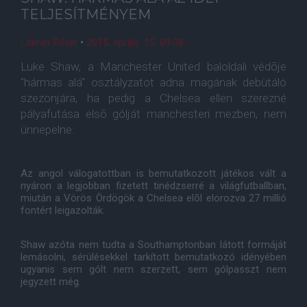
TELJESÍTMÉNYEM
Lakner Péter
•
2015. április. 15. 09:08
Luke Shaw, a Manchester United baloldali védõje
"hármas alá" osztályzatot adna magának debütáló
szezonjára, ha pedig a Chelsea ellen szerezné
pályafutása elsõ gólját manchesteri mezben, nem
ünnepelne.
Az angol válogatottban is bemutatkozott játékos vált a
nyáron a legjobban fizetett tinédzserré a világfutballban,
miután a Vörös Ördögök a Chelsea elõl elorozva 27 millió
fontért leigazolták.
Shaw azóta nem tudta a Southamptonban látott formáját
lemásolni, sérülésekkel tarkított bemutatkozó idényében
ugyanis sem gólt nem szerzett, sem gólpasszt nem
jegyzett még.