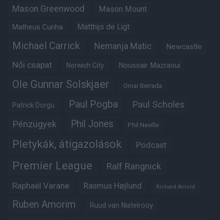
Mason Greenwood
Mason Mount
Matheus Cunha
Matthijs de Ligt
Michael Carrick
Nemanja Matic
Newcastle
Női csapat
Noussair Mazraoui
Norwich City
Ole Gunnar Solskjaer
Omar Berrada
Paul Pogba
Paul Scholes
Patrick Dorgu
Phil Jones
Pénzügyek
Phil Neville
Pletykák, átigazolások
Podcast
Premier League
Ralf Rangnick
Raphaël Varane
Rasmus Højlund
Richard Arnold
Ruben Amorim
Ruud van Nistelrooy