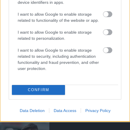
device identifiers in apps.
LUKE SHAW
I want to allow Google to enable storage
related to functionality of the website or app.
I want to allow Google to enable storage
related to personalization.
LUKE SHAW A UNITED EGYIK
EXKLUZÍV CSAPATÁHOZ
CSATLAKOZOTT
I want to allow Google to enable storage
related to security, including authentication
functionality and fraud prevention, and other
user protection.
CONFIRM
CARRICK: SHAW-NAK A VB-N
A HELYE
Data Deletion
Data Access
Privacy Policy