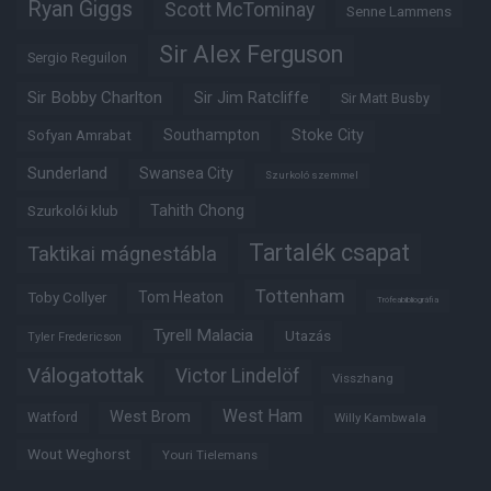
Ryan Giggs
Scott McTominay
Senne Lammens
Sir Alex Ferguson
Sergio Reguilon
Sir Bobby Charlton
Sir Jim Ratcliffe
Sir Matt Busby
Southampton
Stoke City
Sofyan Amrabat
Sunderland
Swansea City
Szurkoló szemmel
Tahith Chong
Szurkolói klub
Tartalék csapat
Taktikai mágnestábla
Tottenham
Tom Heaton
Toby Collyer
Trófeabibliográfia
Tyrell Malacia
Utazás
Tyler Fredericson
Válogatottak
Victor Lindelöf
Visszhang
West Ham
West Brom
Watford
Willy Kambwala
Wout Weghorst
Youri Tielemans