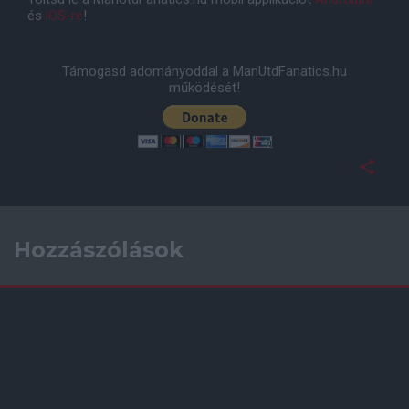
és
iOS-re
!
Támogasd adományoddal a ManUtdFanatics.hu
működését!
Hozzászólások