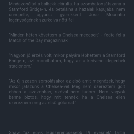
Mindazonáltal a balbekk elárulta, ha szombaton játszana a
Stamford Bridge-n, és betalálna a hazaiak kapujába, nem
ünnepelte, ugyanis gyerekként Jose Mourinho
legénységének szurkolva nõtt fel.
"Minden héten követtem a Chelsea meccseit" - fedte fel a
Match of the Day magazinnak.
"Nagyon jó érzés volt, mikor pályára léphettem a Stamford
Bridge-n, azt mondhatom, hogy az a kedvenc idegenbeli
stadionom."
"Az új szezon sorsolásakor az elsõ amit megnézek, hogy
mikor játszunk a Chelsea-vel. Még nem szereztem gólt
ebben a szezonban, szóval nem tudom. Nem vagyok
benne biztos, hogy mit tennék, ha a Chelsea ellen
szerezném meg az elsõ gólomat."
Shaw "az egyik legszerencsésebb 19 évesnek" tartja