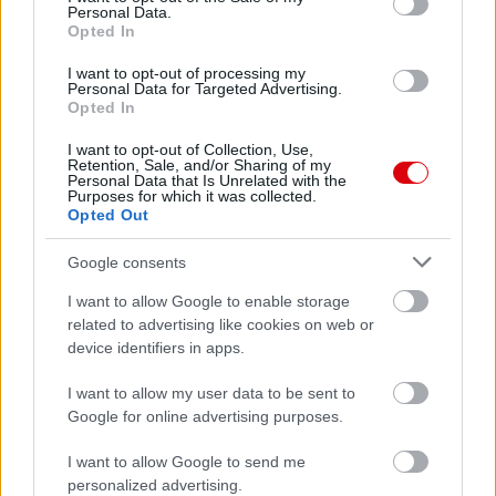
Personal Data.
Opted In
I want to opt-out of processing my
Personal Data for Targeted Advertising.
Opted In
I want to opt-out of Collection, Use,
Meccs Center
Retention, Sale, and/or Sharing of my
Personal Data that Is Unrelated with the
Purposes for which it was collected.
Opted Out
Paris Saint-Germain
vs
Google consents
Manchester United
I want to allow Google to enable storage
related to advertising like cookies on web or
Felkészülési szezon 4. mérkőzés
Nya Ullevi, Göteborg
device identifiers in apps.
2026-08-08 17:00
I want to allow my user data to be sent to
Google for online advertising purposes.
0 nap 11 óra 36 perc 14 másodperc
I want to allow Google to send me
Leeds United
vs
Manchester United
2026-08-12 20:30
personalized advertising.