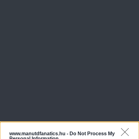
www.manutdfanatics.hu -
Do Not Process My
Personal Information