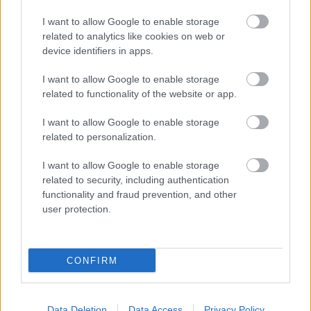
AC Milan
vs
Manchester United
2026-08-15 18:00
I want to allow Google to enable storage
related to analytics like cookies on web or
ELŐZŐ MÉRKŐZÉSEK
device identifiers in apps.
I want to allow Google to enable storage
related to functionality of the website or app.
Támogatás
I want to allow Google to enable storage
related to personalization.
Támogasd adományoddal
a ManUtdFanatics.hu működését!
I want to allow Google to enable storage
related to security, including authentication
functionality and fraud prevention, and other
user protection.
CONFIRM
Kapcsolódó hírek
Data Deletion
Data Access
Privacy Policy