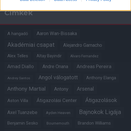
Címkék
Aaron Wan-Bissaka
A hangadó
Akadémiai csapat
Alejandro Garnacho
Alex Telles
Altay Bayindir
Alvaro Fernandez
Amad Diallo
Andre Onana
Andreas Pereira
Angol válogatott
Anthony Elanga
Andrey Santos
Anthony Martial
Arsenal
Antony
Átigazolások
Átigazolási Center
Aston Villa
Bajnokok Ligája
Axel Tuanzebe
Ayden Heaven
Benjamin Sesko
Brandon Williams
Bournemouth