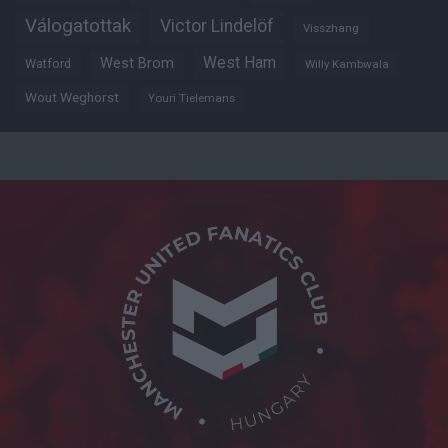
Válogatottak
Victor Lindelöf
Visszhang
West Ham
West Brom
Watford
Willy Kambwala
Wout Weghorst
Youri Tielemans