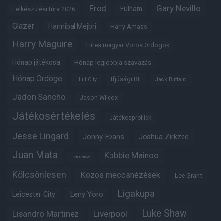
Fred
Gary Neville
Fulham
Felkészülési túra 2026
Glazer
Hannibal Mejbri
Harry Amass
Harry Maguire
Híres magyar Vörös Ördögök
Hónap játékosa
Hónap legjobbja szavazás
Hónap Ördöge
Ifjúsági BL
Hull City
Jack Butland
Jadon Sancho
Jason Wilcox
Játékosértékelés
Játékosprofilok
Jesse Lingard
Jonny Evans
Joshua Zirkzee
Juan Mata
Kobbie Mainoo
Karl Darlow
Kölcsönlesen
Közös meccsnézések
Lee Grant
Ligakupa
Leny Yoro
Leicester City
Luke Shaw
Lisandro Martinez
Liverpool