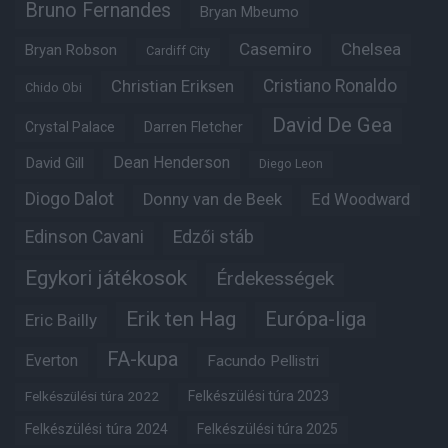
Bruno Fernandes
Bryan Mbeumo
Casemiro
Chelsea
Bryan Robson
Cardiff City
Christian Eriksen
Cristiano Ronaldo
Chido Obi
David De Gea
Crystal Palace
Darren Fletcher
Dean Henderson
David Gill
Diego Leon
Diogo Dalot
Donny van de Beek
Ed Woodward
Edinson Cavani
Edzői stáb
Egykori játékosok
Érdekességek
Erik ten Hag
Európa-liga
Eric Bailly
FA-kupa
Everton
Facundo Pellistri
Felkészülési túra 2022
Felkészülési túra 2023
Felkészülési túra 2024
Felkészülési túra 2025