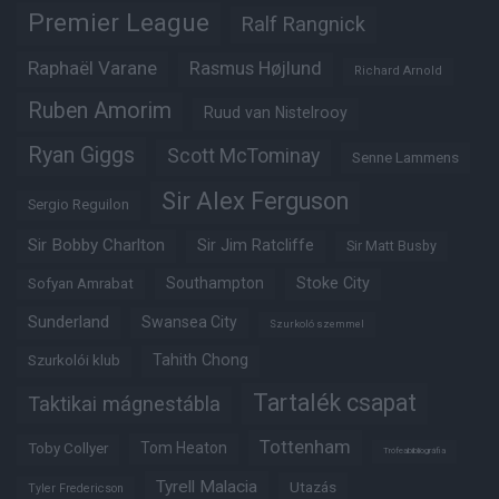
Premier League
Ralf Rangnick
Raphaël Varane
Rasmus Højlund
Richard Arnold
Ruben Amorim
Ruud van Nistelrooy
Ryan Giggs
Scott McTominay
Senne Lammens
Sir Alex Ferguson
Sergio Reguilon
Sir Bobby Charlton
Sir Jim Ratcliffe
Sir Matt Busby
Southampton
Stoke City
Sofyan Amrabat
Sunderland
Swansea City
Szurkoló szemmel
Tahith Chong
Szurkolói klub
Tartalék csapat
Taktikai mágnestábla
Tottenham
Tom Heaton
Toby Collyer
Trófeabibliográfia
Tyrell Malacia
Utazás
Tyler Fredericson