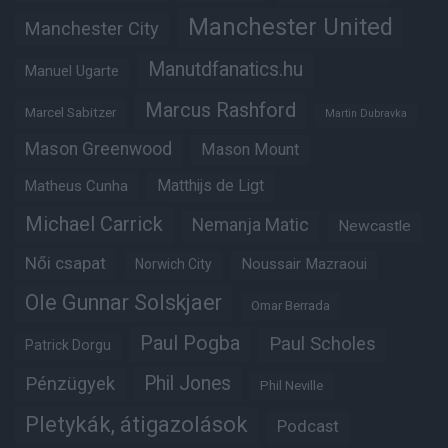
Manchester United
Manchester City
Manutdfanatics.hu
Manuel Ugarte
Marcus Rashford
Marcel Sabitzer
Martin Dubravka
Mason Greenwood
Mason Mount
Matheus Cunha
Matthijs de Ligt
Michael Carrick
Nemanja Matic
Newcastle
Női csapat
Noussair Mazraoui
Norwich City
Ole Gunnar Solskjaer
Omar Berrada
Paul Pogba
Paul Scholes
Patrick Dorgu
Phil Jones
Pénzügyek
Phil Neville
Pletykák, átigazolások
Podcast