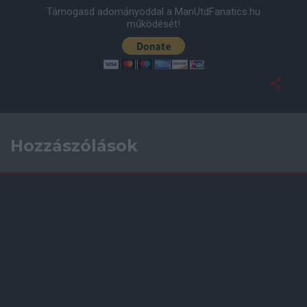
Támogasd adományoddal a ManUtdFanatics.hu
működését!
Hozzászólások