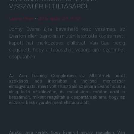
VISSZATÉR ELTILTÁSÁBÓL
Lakner Péter
•
2015. április. 24. 19:03
Jonny Evans újra bevethetõ lesz vasárnap, az
Everton elleni bajnokin, miután letöltötte köpés miatt
kapott hat mérkõzéses eltiltását, Van Gaal pedig
elégedett, hogy a tapasztalt védõre újra számíthat
csapatában.
Az Aon Training Complexben az MUTV-nek adott
szokásos heti interjúban a holland menedzser
elmagyarázta, miért volt frusztráló számára Evans hosszú
ideig tartó nélkülözése, és mulatságos módon arról is
beszámolt, miként reagáltak a csapattársak arra, hogy az
észak-ír bekk nyaralni ment eltiltása alatt.
Amikor arra kérték, hogy Evans hiányára reagáljon, Van