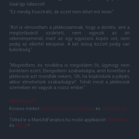
Gaal így válaszolt:
"Ez mindig frusztráló, de ezzel nem lehet mit tenni."
"Azt is elmondtam a játékosaimnak, hogy a döntés, ami a
megtorlásáról született, nem egyezik az én
véleményemmel, mert az egy egyszerû köpés vot, nem
pedig az ellenfél leköpése. A két dolog között pedig van
különbség."
"Megvédtem, és továbbra is megvédem õt, úgyhogy nem
büntetem ezért. Elengedtem szabadságra, amit követõen a
játékosok azt mondták nekem, 'Oh, ha köpködünk a pályán,
akkor elmehetünk szabadságra!'. Tehát most a játékosok
szemében én vagyok a rossz ember."
Manutd.com
Kövess minket
Facebookon
,
Instagramon
és
YouTube-on
is!
Töltsd le a ManUtdFanatics.hu mobil applikációt
Androidra
és
iOS-re
!