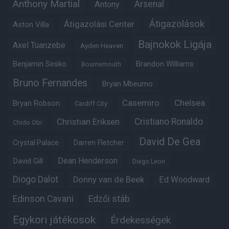
Anthony Martial
Arsenal
Antony
Átigazolások
Átigazolási Center
Aston Villa
Bajnokok Ligája
Axel Tuanzebe
Ayden Heaven
Benjamin Sesko
Brandon Williams
Bournemouth
Bruno Fernandes
Bryan Mbeumo
Casemiro
Chelsea
Bryan Robson
Cardiff City
Christian Eriksen
Cristiano Ronaldo
Chido Obi
David De Gea
Crystal Palace
Darren Fletcher
Dean Henderson
David Gill
Diego Leon
Diogo Dalot
Donny van de Beek
Ed Woodward
Edinson Cavani
Edzői stáb
Egykori játékosok
Érdekességek