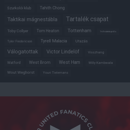
Tahith Chong
Szurkolói klub
Tartalék csapat
Taktikai mágnestábla
Tottenham
Tom Heaton
Toby Collyer
Trófeabibliográfia
Tyrell Malacia
Utazás
Tyler Fredericson
Válogatottak
Victor Lindelöf
Visszhang
West Ham
West Brom
Watford
Willy Kambwala
Wout Weghorst
Youri Tielemans