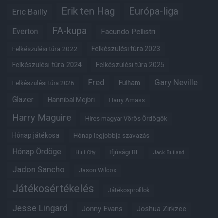
Erik ten Hag
Európa-liga
Eric Bailly
FA-kupa
Everton
Facundo Pellistri
Felkészülési túra 2022
Felkészülési túra 2023
Felkészülési túra 2024
Felkészülési túra 2025
Fred
Gary Neville
Fulham
Felkészülési túra 2026
Glazer
Hannibal Mejbri
Harry Amass
Harry Maguire
Híres magyar Vörös Ördögök
Hónap játékosa
Hónap legjobbja szavazás
Hónap Ördöge
Ifjúsági BL
Hull City
Jack Butland
Jadon Sancho
Jason Wilcox
Játékosértékelés
Játékosprofilok
Jesse Lingard
Jonny Evans
Joshua Zirkzee