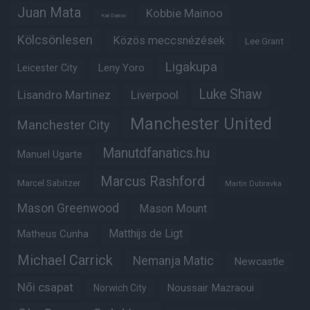
Juan Mata
Kobbie Mainoo
Karl Darlow
Kölcsönlesen
Közös meccsnézések
Lee Grant
Ligakupa
Leny Yoro
Leicester City
Luke Shaw
Lisandro Martinez
Liverpool
Manchester United
Manchester City
Manutdfanatics.hu
Manuel Ugarte
Marcus Rashford
Marcel Sabitzer
Martin Dubravka
Mason Greenwood
Mason Mount
Matheus Cunha
Matthijs de Ligt
Michael Carrick
Nemanja Matic
Newcastle
Női csapat
Noussair Mazraoui
Norwich City