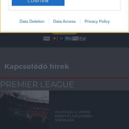
CONFIRM
Támogasd adományoddal
Data Deletion
Data Access
Privacy Policy
a ManUtdFanatics.hu működését!
Kapcsolódó hírek
PREMIER LEAGUE
HIVATALOS: A UNITED
2026/27-ES SZEZONBELI
SORSOLÁSA