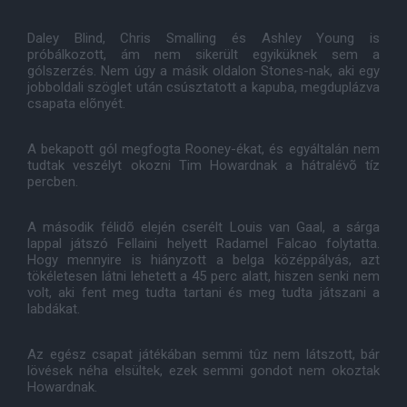
Daley Blind, Chris Smalling és Ashley Young is
próbálkozott, ám nem sikerült egyiküknek sem a
gólszerzés. Nem úgy a másik oldalon Stones-nak, aki egy
jobboldali szöglet után csúsztatott a kapuba, megduplázva
csapata elõnyét.
A bekapott gól megfogta Rooney-ékat, és egyáltalán nem
tudtak veszélyt okozni Tim Howardnak a hátralévõ tíz
percben.
A második félidõ elején cserélt Louis van Gaal, a sárga
lappal játszó Fellaini helyett Radamel Falcao folytatta.
Hogy mennyire is hiányzott a belga középpályás, azt
tökéletesen látni lehetett a 45 perc alatt, hiszen senki nem
volt, aki fent meg tudta tartani és meg tudta játszani a
labdákat.
Az egész csapat játékában semmi tûz nem látszott, bár
lövések néha elsültek, ezek semmi gondot nem okoztak
Howardnak.