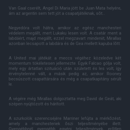
Van Gaal cserélt, Angel Di Maria jött be Juan Mata helyére,
ám az argentin sem tett jót a csapatjátéknak, sõt...
Negyedóra volt hátra, amikor az egész manchesteri
védelem megállt, mert Lukaku lesen volt. A csatár ment a
labdáért, majd megállt, ezzel megzavart mindeniit, Mirallas
azonban lecsapott a labdára és de Gea mellett kapuba lõtt.
A United mai játékát a meccs végéhez közeledve két
momentum tökéletesen jellemezte. Egyik Falcao gólja volt,
mely egy ártatlan szituáció után született és les volt, így
érvénytelenné vált, a másik pedig az, amikor Rooney
becsúszott csapattársára és még a csapatkapitány sérült
le.
A végére még Mirallas dolgoztatta meg David de Geát, aki
szépen nyújtózott és hárított.
A szurkolók szerencséjére Marriner lefújta a mérkõzést,
amely a manchesteriek õszi teljesítményébe illett.
Gyengébbnél gyengébb egyéni teljesítmények, erõtlen