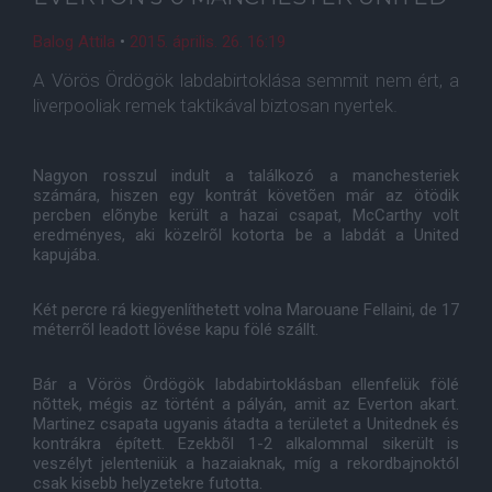
Balog Attila
•
2015. április. 26. 16:19
A Vörös Ördögök labdabirtoklása semmit nem ért, a
liverpooliak remek taktikával biztosan nyertek.
Nagyon rosszul indult a találkozó a manchesteriek
számára, hiszen egy kontrát követõen már az ötödik
percben elõnybe került a hazai csapat, McCarthy volt
eredményes, aki közelrõl kotorta be a labdát a United
kapujába.
Két percre rá kiegyenlíthetett volna Marouane Fellaini, de 17
méterrõl leadott lövése kapu fölé szállt.
Bár a Vörös Ördögök labdabirtoklásban ellenfelük fölé
nõttek, mégis az történt a pályán, amit az Everton akart.
Martinez csapata ugyanis átadta a területet a Unitednek és
kontrákra épített. Ezekbõl 1-2 alkalommal sikerült is
veszélyt jelenteniük a hazaiaknak, míg a rekordbajnoktól
csak kisebb helyzetekre futotta.