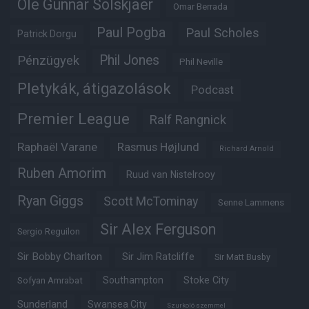
Ole Gunnar Solskjaer
Omar Berrada
Paul Pogba
Paul Scholes
Patrick Dorgu
Phil Jones
Pénzügyek
Phil Neville
Pletykák, átigazolások
Podcast
Premier League
Ralf Rangnick
Raphaël Varane
Rasmus Højlund
Richard Arnold
Ruben Amorim
Ruud van Nistelrooy
Ryan Giggs
Scott McTominay
Senne Lammens
Sir Alex Ferguson
Sergio Reguilon
Sir Bobby Charlton
Sir Jim Ratcliffe
Sir Matt Busby
Southampton
Stoke City
Sofyan Amrabat
Sunderland
Swansea City
Szurkoló szemmel