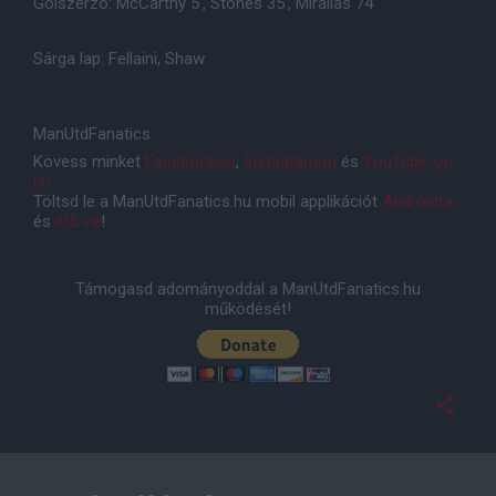
Gólszerzõ: McCarthy 5', Stones 35', Mirallas 74'
Sárga lap: Fellaini, Shaw
ManUtdFanatics
Kövess minket
Facebookon
,
Instagramon
és
YouTube-on
is!
Töltsd le a ManUtdFanatics.hu mobil applikációt
Androidra
és
iOS-re
!
Támogasd adományoddal a ManUtdFanatics.hu
működését!