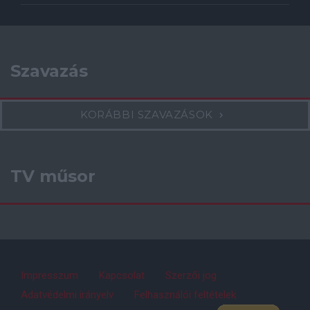
Szavazás
KORÁBBI SZAVAZÁSOK
TV műsor
Impresszum
Kapcsolat
Szerzői jog
Adatvédelmi irányelv
Felhasználói feltételek