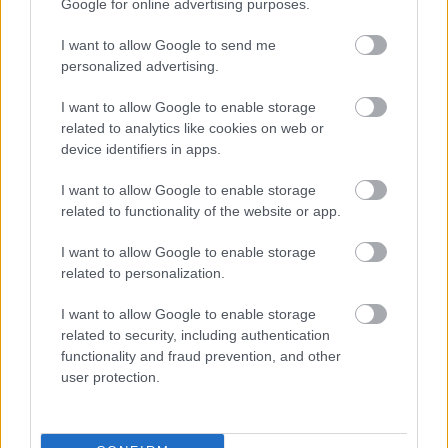
Google for online advertising purposes.
I want to allow Google to send me
Paris Saint-Germain
vs
personalized advertising.
Manchester United
I want to allow Google to enable storage
related to analytics like cookies on web or
Felkészülési szezon 4. mérkőzés
device identifiers in apps.
Nya Ullevi, Göteborg
2026-08-08 17:00
I want to allow Google to enable storage
related to functionality of the website or app.
0 nap 13 óra 29 perc 40 másodperc
I want to allow Google to enable storage
related to personalization.
Leeds United
vs
Manchester United
2026-08-12 20:30
I want to allow Google to enable storage
AC Milan
vs
Manchester United
2026-08-15 18:00
related to security, including authentication
functionality and fraud prevention, and other
ELŐZŐ MÉRKŐZÉSEK
user protection.
Támogatás