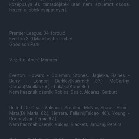
középpálya és támadójáték után nem született csoda,
hiszen a jobbik csapat nyert.
Premier League, 34. forduló
Everton 3-0 Manchester United
Goodison Park
Vezette: André Marriner
Everton: Howard - Coleman, Stones, Jagielka, Baines -
Barry - Lennon, Barkley(Naismith 87.), McCarthy,
Osman(Mirallas 68.) - Lukaku(Koné 86.)
Nem használt cserék: Robles, Besic, Alcaraz, Garbutt
United: De Gea - Valencia, Smalling, McNair, Shaw - Blind -
Mata(Di Maria 62.), Herrera, Fellaini(Falcao 46.), Young -
Rooney(van Persie 87.)
Nem használt cserék: Valdes, Blackett, Januzaj, Pereira