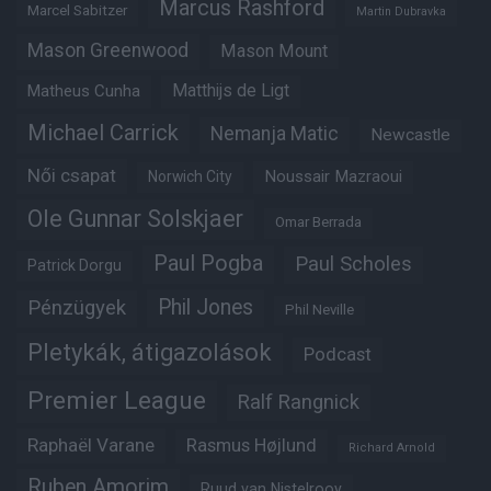
Marcus Rashford
Marcel Sabitzer
Martin Dubravka
Mason Greenwood
Mason Mount
Matheus Cunha
Matthijs de Ligt
Michael Carrick
Nemanja Matic
Newcastle
Női csapat
Noussair Mazraoui
Norwich City
Ole Gunnar Solskjaer
Omar Berrada
Paul Pogba
Paul Scholes
Patrick Dorgu
Phil Jones
Pénzügyek
Phil Neville
Pletykák, átigazolások
Podcast
Premier League
Ralf Rangnick
Raphaël Varane
Rasmus Højlund
Richard Arnold
Ruben Amorim
Ruud van Nistelrooy