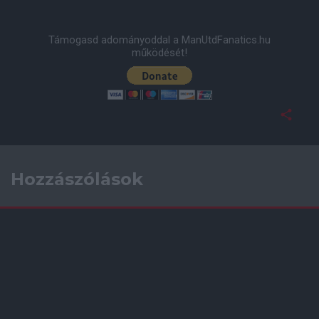
Támogasd adományoddal a ManUtdFanatics.hu
működését!
Hozzászólások