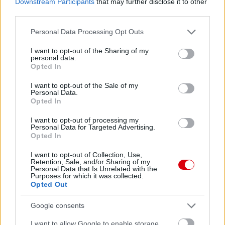
Downstream Participants
that may further disclose it to other
third parties.
Please note that this website/app uses one or more Google
Personal Data Processing Opt Outs
services and may gather and store information including but
not limited to your visit or usage behaviour. You may click to
I want to opt-out of the Sharing of my
personal data.
grant or deny consent to Google and its third-party tags to
Opted In
use your data for below specified purposes in below Google
consent section.
I want to opt-out of the Sale of my
Meccs Center
Personal Data.
Opted In
I want to opt-out of processing my
Personal Data for Targeted Advertising.
Paris Saint-Germain
vs
Opted In
Manchester United
I want to opt-out of Collection, Use,
Retention, Sale, and/or Sharing of my
Felkészülési szezon 4. mérkőzés
Personal Data that Is Unrelated with the
Purposes for which it was collected.
Nya Ullevi, Göteborg
Opted Out
2026-08-08 17:00
Google consents
0 nap 12 óra 16 perc 11 másodperc
I want to allow Google to enable storage