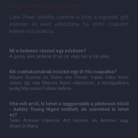
Balog Attila
•
2015. április. 29. 04:46
Luke Shaw felfedte, szerinte ki lõtte a legszebb gólt
edzésen és kiket választana, ha ötfõs csapatot
kellene összeraknia...
Mi a kedvenc részed egy edzésen?
A gyors, éles játékok öt az öt, vagy hat a hat ellen.
Kik csatlakoznának hozzád egy öt fõs csapatba?
Wayne Rooney és Robin van Persie. Valaki hátul lenne
velem, így oda Marcos Rojót választom, a középpályára
pedig Marouane Fellaini kellene.
Vita volt arról, ki lehet a leggyorsabb a játékosok közül
- Ashley Young téged említett, de szerinted ki lehet
ez?
Talán Antonio Valencia. Azt hiszem, én, Antonio vagy
Angel Di Maria.