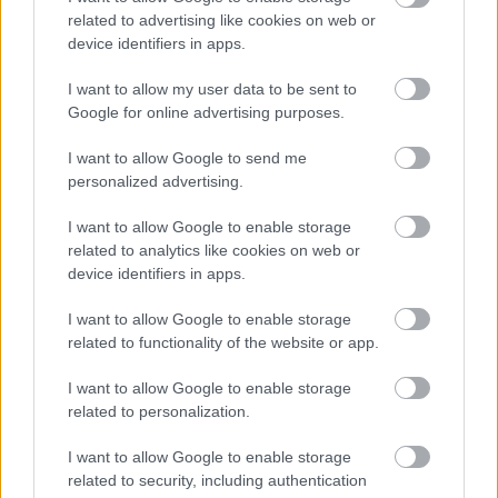
related to advertising like cookies on web or
Leeds United
vs
Manchester United
2026-08-12 20:30
device identifiers in apps.
AC Milan
vs
Manchester United
2026-08-15 18:00
I want to allow my user data to be sent to
Google for online advertising purposes.
ELŐZŐ MÉRKŐZÉSEK
I want to allow Google to send me
personalized advertising.
Támogatás
I want to allow Google to enable storage
related to analytics like cookies on web or
device identifiers in apps.
Támogasd adományoddal
a ManUtdFanatics.hu működését!
I want to allow Google to enable storage
related to functionality of the website or app.
I want to allow Google to enable storage
related to personalization.
I want to allow Google to enable storage
Kapcsolódó hírek
related to security, including authentication