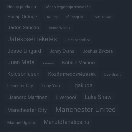
Hónap játékosa
Hónap legjobbja szavazás
Hónap Ördöge
Ifjúsági BL
Hull City
Jack Butland
Jadon Sancho
Jason Wilcox
Játékosértékelés
Játékosprofilok
Jesse Lingard
Jonny Evans
Joshua Zirkzee
Juan Mata
Kobbie Mainoo
Karl Darlow
Kölcsönlesen
Közös meccsnézések
Lee Grant
Ligakupa
Leny Yoro
Leicester City
Luke Shaw
Lisandro Martinez
Liverpool
Manchester United
Manchester City
Manutdfanatics.hu
Manuel Ugarte