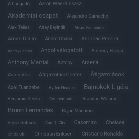
Aaron Wan-Bissaka
A hangadó
Akadémiai csapat
Alejandro Garnacho
Alex Telles
Altay Bayindir
Alvaro Fernandez
Amad Diallo
Andre Onana
Andreas Pereira
Angol válogatott
Anthony Elanga
Andrey Santos
Anthony Martial
Arsenal
Antony
Átigazolások
Átigazolási Center
Aston Villa
Bajnokok Ligája
Axel Tuanzebe
Ayden Heaven
Benjamin Sesko
Brandon Williams
Bournemouth
Bruno Fernandes
Bryan Mbeumo
Casemiro
Chelsea
Bryan Robson
Cardiff City
Christian Eriksen
Cristiano Ronaldo
Chido Obi