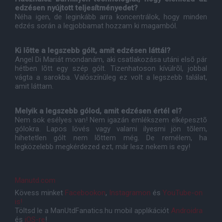
edzésen nyújtott teljesítményedet?
Néha igen, de leginkább arra koncentrálok, hogy minden
edzés során a legjobbamat hozzam ki magamból.
Ki lõtte a legszebb gólt, amit edzésen láttál?
Angel Di Mariát mondanám, aki csatlakozása utáni elsõ pár
hétben lõtt egy szép gólt. Tizenhatoson kívülrõl, jobbal
vágta a sarokba. Valószínûleg ez volt a legszebb találat,
amit láttam.
Melyik a legszebb gólod, amit edzésen értél el?
Nem sok esélyes van! Nem igazán emlékszem elképesztõ
gólokra. Lapos lövés vagy valami ilyesmi jön tõlem,
hihetetlen gólt nem lõttem még. De remélem, ha
legközelebb megkérdezed ezt, már lesz nekem is egy!
Manutd.com
Kövess minket
Facebookon
,
Instagramon
és
YouTube-on
is!
Töltsd le a ManUtdFanatics.hu mobil applikációt
Androidra
és
iOS-re
!