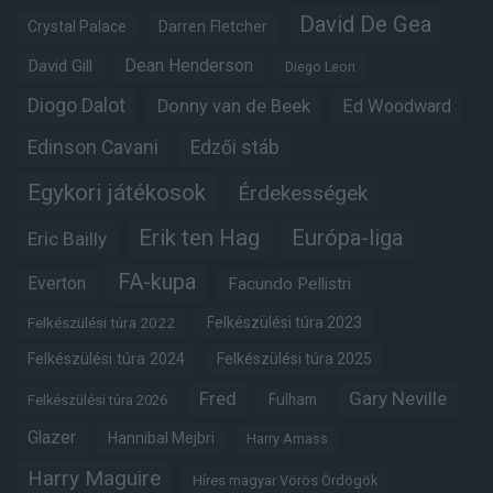
David De Gea
Crystal Palace
Darren Fletcher
Dean Henderson
David Gill
Diego Leon
Diogo Dalot
Donny van de Beek
Ed Woodward
Edinson Cavani
Edzői stáb
Egykori játékosok
Érdekességek
Erik ten Hag
Európa-liga
Eric Bailly
FA-kupa
Everton
Facundo Pellistri
Felkészülési túra 2022
Felkészülési túra 2023
Felkészülési túra 2024
Felkészülési túra 2025
Fred
Gary Neville
Fulham
Felkészülési túra 2026
Glazer
Hannibal Mejbri
Harry Amass
Harry Maguire
Híres magyar Vörös Ördögök