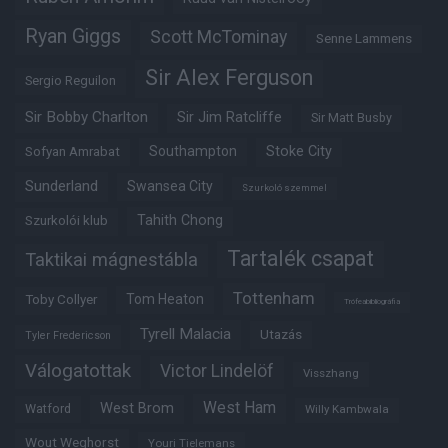
Ryan Giggs
Scott McTominay
Senne Lammens
Sir Alex Ferguson
Sergio Reguilon
Sir Bobby Charlton
Sir Jim Ratcliffe
Sir Matt Busby
Southampton
Stoke City
Sofyan Amrabat
Sunderland
Swansea City
Szurkoló szemmel
Tahith Chong
Szurkolói klub
Tartalék csapat
Taktikai mágnestábla
Tottenham
Tom Heaton
Toby Collyer
Trófeabibliográfia
Tyrell Malacia
Utazás
Tyler Fredericson
Válogatottak
Victor Lindelöf
Visszhang
West Ham
West Brom
Watford
Willy Kambwala
Wout Weghorst
Youri Tielemans