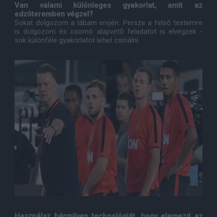
Van valami különleges gyakorlat, amit az
edzõteremben végzel?
Sokat dolgozom a lábam erején. Persze a felsõ testemre
is dolgozom és csomó alapvetõ feladatot is elvégzek -
sok különféle gyakorlatot lehet csinálni.
Használsz bármilyen technológiát, hogy elemezd az