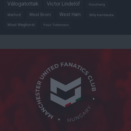
Válogatottak
Victor Lindelöf
Visszhang
West Ham
West Brom
Watford
Willy Kambwala
Wout Weghorst
Youri Tielemans