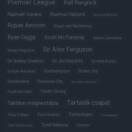
Premier League
Ralf Rangnick
Raphaël Varane
Rasmus Højlund
Richard Arnold
Ruben Amorim
Ruud van Nistelrooy
Ryan Giggs
Scott McTominay
Senne Lammens
Sir Alex Ferguson
Sergio Reguilon
Sir Bobby Charlton
Sir Jim Ratcliffe
Sir Matt Busby
Southampton
Stoke City
Sofyan Amrabat
Sunderland
Swansea City
Szurkoló szemmel
Tahith Chong
Szurkolói klub
Tartalék csapat
Taktikai mágnestábla
Tottenham
Tom Heaton
Toby Collyer
Trófeabibliográfia
Tyrell Malacia
Utazás
Tyler Fredericson