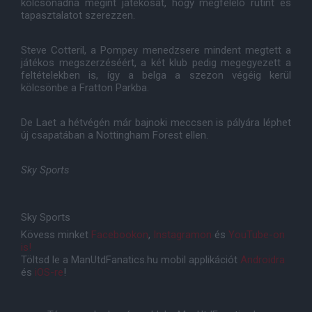
kölcsönadná megint játékosát, hogy megfelelõ rutint és
tapasztalatot szerezzen.
Steve Cotteril, a Pompey menedzsere mindent megtett a
játékos megszerzéséért, a két klub pedig megegyezett a
feltételekben is, így a belga a szezon végéig kerül
kölcsönbe a Fratton Parkba.
De Laet a hétvégén már bajnoki meccsen is pályára léphet
új csapatában a Nottingham Forest ellen.
Sky Sports
Sky Sports
Kövess minket
Facebookon
,
Instagramon
és
YouTube-on
is!
Töltsd le a ManUtdFanatics.hu mobil applikációt
Androidra
és
iOS-re
!