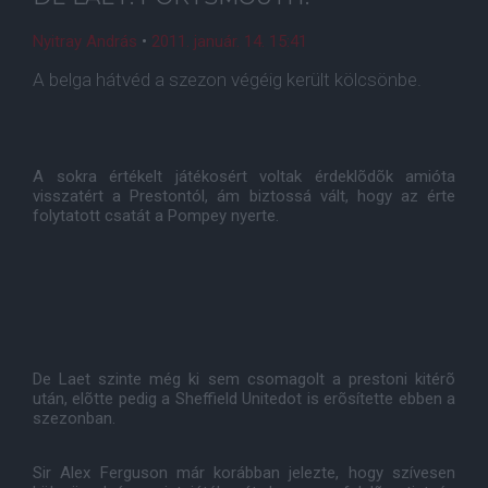
Nyitray András
•
2011. január. 14. 15:41
A belga hátvéd a szezon végéig került kölcsönbe.
A sokra értékelt játékosért voltak érdeklõdõk amióta
visszatért a Prestontól, ám biztossá vált, hogy az érte
folytatott csatát a Pompey nyerte.
De Laet szinte még ki sem csomagolt a prestoni kitérõ
után, elõtte pedig a Sheffield Unitedot is erõsítette ebben a
szezonban.
Sir Alex Ferguson már korábban jelezte, hogy szívesen