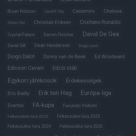
Casemiro
Chelsea
Bryan Robson
Cardiff City
Christian Eriksen
Cristiano Ronaldo
Chido Obi
David De Gea
Crystal Palace
Darren Fletcher
Dean Henderson
David Gill
Diego Leon
Diogo Dalot
Donny van de Beek
Ed Woodward
Edinson Cavani
Edzői stáb
Egykori játékosok
Érdekességek
Erik ten Hag
Európa-liga
Eric Bailly
FA-kupa
Everton
Facundo Pellistri
Felkészülési túra 2022
Felkészülési túra 2023
Felkészülési túra 2024
Felkészülési túra 2025