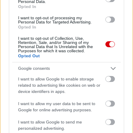
Personal Data.
Opted In
I want to opt-out of processing my
Personal Data for Targeted Advertising.
Opted In
I want to opt-out of Collection, Use,
Meccs Center
Retention, Sale, and/or Sharing of my
Personal Data that Is Unrelated with the
Purposes for which it was collected.
Opted Out
Paris Saint-Germain
vs
Google consents
Manchester United
I want to allow Google to enable storage
Felkészülési szezon 4. mérkőzés
related to advertising like cookies on web or
Nya Ullevi, Göteborg
device identifiers in apps.
2026-08-08 17:00
I want to allow my user data to be sent to
1 nap 10 óra 11 perc 1 másodperc
Google for online advertising purposes.
I want to allow Google to send me
Leeds United
vs
Manchester United
2026-08-12 20:30
personalized advertising.