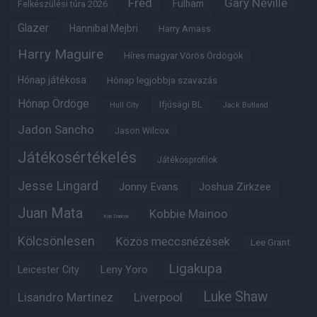
Fred
Gary Neville
Fulham
Felkészülési túra 2026
Glazer
Hannibal Mejbri
Harry Amass
Harry Maguire
Híres magyar Vörös Ördögök
Hónap játékosa
Hónap legjobbja szavazás
Hónap Ördöge
Ifjúsági BL
Hull City
Jack Butland
Jadon Sancho
Jason Wilcox
Játékosértékelés
Játékosprofilok
Jesse Lingard
Jonny Evans
Joshua Zirkzee
Juan Mata
Kobbie Mainoo
Karl Darlow
Kölcsönlesen
Közös meccsnézések
Lee Grant
Ligakupa
Leny Yoro
Leicester City
Luke Shaw
Lisandro Martinez
Liverpool