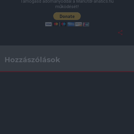
Támogasd adományoddal a ManUtdFanatics.hu
működését!
Hozzászólások