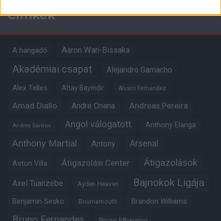
Címkék
Aaron Wan-Bissaka
A hangadó
Akadémiai csapat
Alejandro Garnacho
Alex Telles
Altay Bayindir
Alvaro Fernandez
Amad Diallo
Andre Onana
Andreas Pereira
Angol válogatott
Anthony Elanga
Andrey Santos
Anthony Martial
Arsenal
Antony
Átigazolások
Átigazolási Center
Aston Villa
Bajnokok Ligája
Axel Tuanzebe
Ayden Heaven
Benjamin Sesko
Brandon Williams
Bournemouth
Bruno Fernandes
Bryan Mbeumo