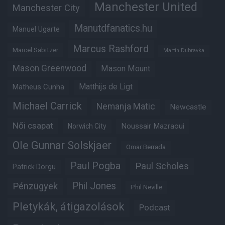
Manchester United
Manchester City
Manutdfanatics.hu
Manuel Ugarte
Marcus Rashford
Marcel Sabitzer
Martin Dubravka
Mason Greenwood
Mason Mount
Matheus Cunha
Matthijs de Ligt
Michael Carrick
Nemanja Matic
Newcastle
Női csapat
Noussair Mazraoui
Norwich City
Ole Gunnar Solskjaer
Omar Berrada
Paul Pogba
Paul Scholes
Patrick Dorgu
Phil Jones
Pénzügyek
Phil Neville
Pletykák, átigazolások
Podcast