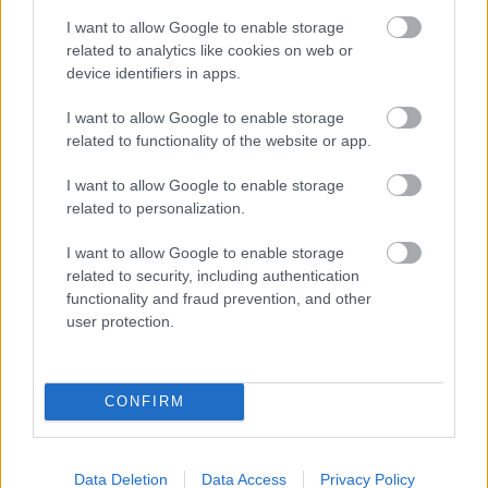
AC Milan
vs
Manchester United
2026-08-15 18:00
I want to allow Google to enable storage
related to analytics like cookies on web or
ELŐZŐ MÉRKŐZÉSEK
device identifiers in apps.
I want to allow Google to enable storage
Támogatás
related to functionality of the website or app.
I want to allow Google to enable storage
related to personalization.
Támogasd adományoddal
a ManUtdFanatics.hu működését!
I want to allow Google to enable storage
related to security, including authentication
functionality and fraud prevention, and other
user protection.
Kapcsolódó hírek
CONFIRM
Data Deletion
Data Access
Privacy Policy