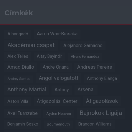
Címkék
Aaron Wan-Bissaka
A hangadó
Akadémiai csapat
Alejandro Garnacho
Alex Telles
Altay Bayindir
Alvaro Fernandez
Amad Diallo
Andre Onana
Andreas Pereira
Angol válogatott
Anthony Elanga
Andrey Santos
Anthony Martial
Arsenal
Antony
Átigazolások
Átigazolási Center
Aston Villa
Bajnokok Ligája
Axel Tuanzebe
Ayden Heaven
Benjamin Sesko
Brandon Williams
Bournemouth