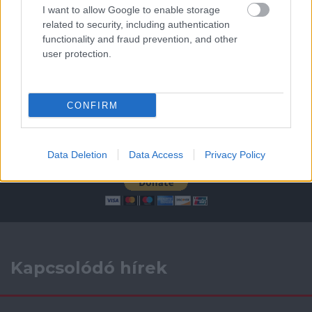
I want to allow Google to enable storage
AC Milan
vs
Manchester United
2026-08-15 18:00
related to security, including authentication
functionality and fraud prevention, and other
ELŐZŐ MÉRKŐZÉSEK
user protection.
Támogatás
CONFIRM
Támogasd adományoddal
Data Deletion
Data Access
Privacy Policy
a ManUtdFanatics.hu működését!
Kapcsolódó hírek