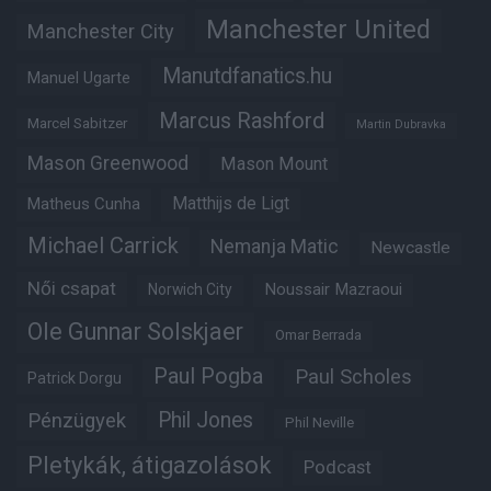
Manchester United
Manchester City
Manutdfanatics.hu
Manuel Ugarte
Marcus Rashford
Marcel Sabitzer
Martin Dubravka
Mason Greenwood
Mason Mount
Matheus Cunha
Matthijs de Ligt
Michael Carrick
Nemanja Matic
Newcastle
Női csapat
Noussair Mazraoui
Norwich City
Ole Gunnar Solskjaer
Omar Berrada
Paul Pogba
Paul Scholes
Patrick Dorgu
Phil Jones
Pénzügyek
Phil Neville
Pletykák, átigazolások
Podcast