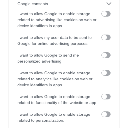
Google consents
I want to allow Google to enable storage
related to advertising like cookies on web or
device identifiers in apps.
I want to allow my user data to be sent to
Meccs Center
Google for online advertising purposes.
I want to allow Google to send me
personalized advertising.
Paris Saint-Germain
vs
Manchester United
I want to allow Google to enable storage
related to analytics like cookies on web or
Felkészülési szezon 4. mérkőzés
device identifiers in apps.
Nya Ullevi, Göteborg
2026-08-08 17:00
I want to allow Google to enable storage
related to functionality of the website or app.
0 nap 3 óra 44 perc 15 másodperc
I want to allow Google to enable storage
related to personalization.
Leeds United
vs
Manchester United
2026-08-12 20:30