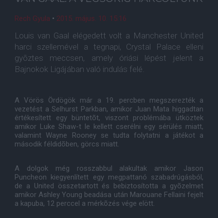
Rech Gyula
•
2015. május. 10. 15:16
Louis van Gaal elégedett volt a Manchester United
harci szellemével a tegnapi, Crystal Palace elleni
gyõztes meccsen, amely óriási lépést jelent a
Bajnokok Ligájában való indulás felé.
A Vörös Ördögök már a 19. percben megszerezték a
vezetést a Selhurst Parkban, amikor Juan Mata higgadtan
értékesített egy büntetõt, viszont problémába ütköztek
amikor Luke Shaw-t le kellett cserélni egy sérülés miatt,
valamint Wayne Rooney se tudta folytatni a játékot a
második féldidõben, görcs miatt.
A dolgok még rosszabbul alakultak amikor Jason
Puncheon kiegyenlített egy megpattanó szabadrúgásból,
de a United összetartott és bebiztosította a gyõzelmet
amikor Ashley Young beadása után Marouane Fellaini fejelt
a kapuba, 12 perccel a mérkõzés vége elött.