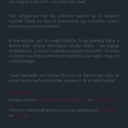
ma nagyon erõs volt" - mondta Van Gaal.
"Két gólpassza volt, és számos helyzet az õ nevéhez
fûzõdik. David De Gea is bemutatott egy bravúros védést
amivel megmentett minket."
A menedzser azt is megerõsítette, hogy jelenleg Mata a
United elsõ számú tizenegyes lövõje. Mata - aki tegnap
értékesítette a United számára megítélt büntetõt - Rooney
és Robin van Persie elhibázott büntetõi után kapta meg ezt
a lehetõséget.
"Juan harmadik volt a listán Rooney és Van Persie után, de
mivel mind a ketten hibáztak, jelenleg õ áll az elsõ helyen."
manutd.com
Kövess minket
Facebookon
,
Instagramon
és
YouTube-on
is!
Töltsd le a ManUtdFanatics.hu mobil applikációt
Androidra
és
iOS-re
!