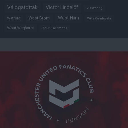
Válogatottak
Victor Lindelöf
Visszhang
West Ham
West Brom
Watford
Willy Kambwala
Wout Weghorst
Youri Tielemans