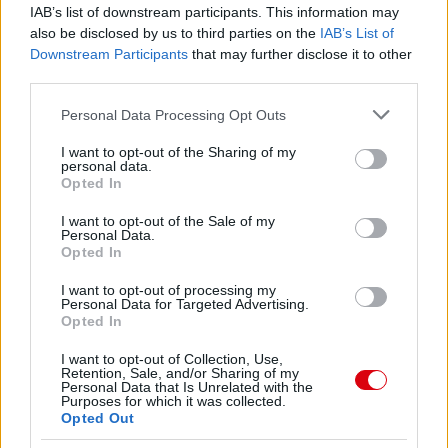
IAB’s list of downstream participants. This information may
also be disclosed by us to third parties on the
IAB’s List of
Downstream Participants
that may further disclose it to other
third parties.
Please note that this website/app uses one or more Google
Personal Data Processing Opt Outs
services and may gather and store information including but
not limited to your visit or usage behaviour. You may click to
I want to opt-out of the Sharing of my
personal data.
grant or deny consent to Google and its third-party tags to
Opted In
use your data for below specified purposes in below Google
consent section.
I want to opt-out of the Sale of my
Personal Data.
Opted In
I want to opt-out of processing my
Personal Data for Targeted Advertising.
Opted In
I want to opt-out of Collection, Use,
Retention, Sale, and/or Sharing of my
Personal Data that Is Unrelated with the
Purposes for which it was collected.
Opted Out