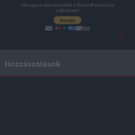
Támogasd adományoddal a ManUtdFanatics.hu
működését!
Hozzászólások