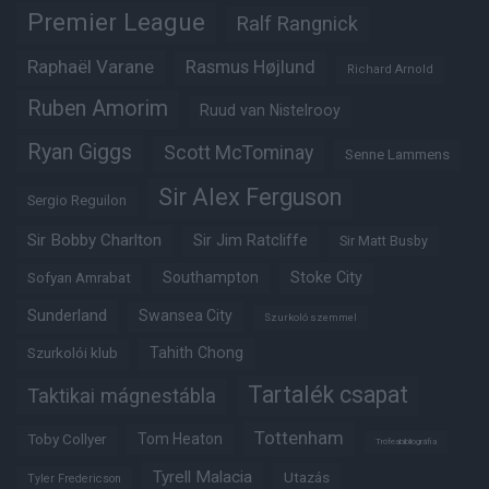
Premier League
Ralf Rangnick
Raphaël Varane
Rasmus Højlund
Richard Arnold
Ruben Amorim
Ruud van Nistelrooy
Ryan Giggs
Scott McTominay
Senne Lammens
Sir Alex Ferguson
Sergio Reguilon
Sir Bobby Charlton
Sir Jim Ratcliffe
Sir Matt Busby
Southampton
Stoke City
Sofyan Amrabat
Sunderland
Swansea City
Szurkoló szemmel
Tahith Chong
Szurkolói klub
Tartalék csapat
Taktikai mágnestábla
Tottenham
Tom Heaton
Toby Collyer
Trófeabibliográfia
Tyrell Malacia
Utazás
Tyler Fredericson