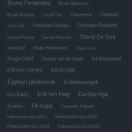
Bruno Fernandes
Bryan Mbeumo
Casemiro
Chelsea
Bryan Robson
Cardiff City
Christian Eriksen
Cristiano Ronaldo
Chido Obi
David De Gea
Crystal Palace
Darren Fletcher
Dean Henderson
David Gill
Diego Leon
Diogo Dalot
Donny van de Beek
Ed Woodward
Edinson Cavani
Edzői stáb
Egykori játékosok
Érdekességek
Erik ten Hag
Európa-liga
Eric Bailly
FA-kupa
Everton
Facundo Pellistri
Felkészülési túra 2022
Felkészülési túra 2023
Felkészülési túra 2024
Felkészülési túra 2025