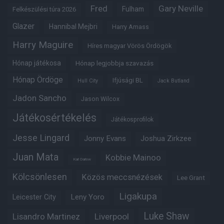
Fred
Gary Neville
Fulham
Felkészülési túra 2026
Glazer
Hannibal Mejbri
Harry Amass
Harry Maguire
Híres magyar Vörös Ördögök
Hónap játékosa
Hónap legjobbja szavazás
Hónap Ördöge
Ifjúsági BL
Hull City
Jack Butland
Jadon Sancho
Jason Wilcox
Játékosértékelés
Játékosprofilok
Jesse Lingard
Jonny Evans
Joshua Zirkzee
Juan Mata
Kobbie Mainoo
Karl Darlow
Kölcsönlesen
Közös meccsnézések
Lee Grant
Ligakupa
Leny Yoro
Leicester City
Luke Shaw
Lisandro Martinez
Liverpool