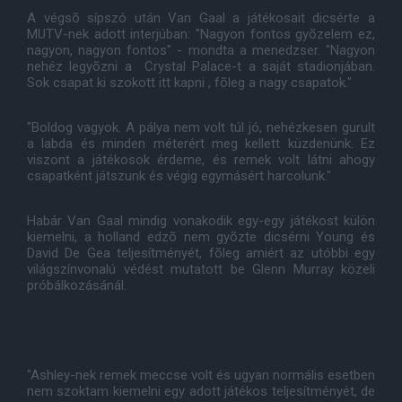
A végsõ sípszó után Van Gaal a játékosait dicsérte a
MUTV-nek adott interjúban: "Nagyon fontos gyõzelem ez,
nagyon, nagyon fontos" - mondta a menedzser. "Nagyon
nehéz legyõzni a Crystal Palace-t a saját stadionjában.
Sok csapat ki szokott itt kapni , fõleg a nagy csapatok."
"Boldog vagyok. A pálya nem volt túl jó, nehézkesen gurult
a labda és minden méterért meg kellett küzdenünk. Ez
viszont a játékosok érdeme, és remek volt látni ahogy
csapatként játszunk és végig egymásért harcolunk."
Habár Van Gaal mindig vonakodik egy-egy játékost külön
kiemelni, a holland edzõ nem gyõzte dicsérni Young és
David De Gea teljesítményét, fõleg amiért az utóbbi egy
világszínvonalú védést mutatott be Glenn Murray közeli
próbálkozásánál.
"Ashley-nek remek meccse volt és ugyan normális esetben
nem szoktam kiemelni egy adott játékos teljesítményét, de