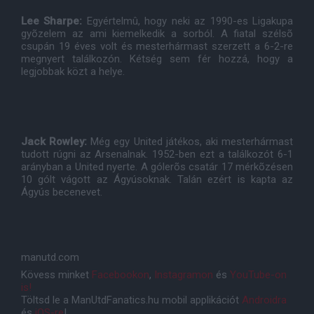
Lee Sharpe:
Egyértelmû, hogy neki az 1990-es Ligakupa
gyõzelem az ami kiemelkedik a sorból. A fiatal szélsõ
csupán 19 éves volt és mesterhármast szerzett a 6-2-re
megnyert találkozón. Kétség sem fér hozzá, hogy a
legjobbak közt a helye.
Jack Rowley:
Még egy United játékos, aki mesterhármast
tudott rúgni az Arsenalnak. 1952-ben ezt a találkozót 6-1
arányban a United nyerte. A gólerõs csatár 17 mérkõzésen
10 gólt vágott az Ágyúsoknak. Talán ezért is kapta az
Ágyús becenevet.
manutd.com
Kövess minket
Facebookon
,
Instagramon
és
YouTube-on
is!
Töltsd le a ManUtdFanatics.hu mobil applikációt
Androidra
és
iOS-re
!