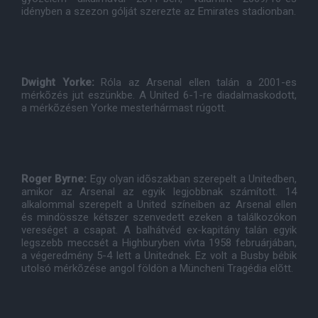
idényben a szezon gólját szerezte az Emirates stadionban.
Dwight Yorke:
Róla az Arsenal ellen talán a 2001-es
mérkõzés jut eszünkbe. A United 6-1-re diadalmaskodott,
a mérkõzésen Yorke mesterhármast rúgott.
Roger Byrne:
Egy olyan idõszakban szerepelt a Unitedben,
amikor az Arsenal az egyik legjobbnak számított. 14
alkalommal szerepelt a United színeiben az Arsenal ellen
és mindössze kétszer szenvedett ezeken a találkozókon
vereséget a csapat. A balhátvéd ex-kapitány talán egyik
legszebb meccsét a Highburyben vívta 1958 februárjában,
a végeredmény 5-4 lett a Unitednek. Ez volt a Busby bébik
utolsó mérkõzése angol földön a Müncheni Tragédia elõtt.