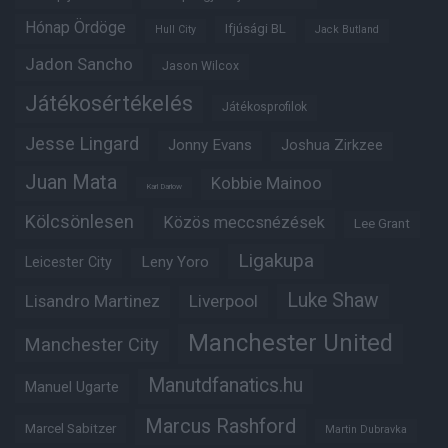
Hónap Ördöge
Ifjúsági BL
Hull City
Jack Butland
Jadon Sancho
Jason Wilcox
Játékosértékelés
Játékosprofilok
Jesse Lingard
Jonny Evans
Joshua Zirkzee
Juan Mata
Kobbie Mainoo
Karl Darlow
Kölcsönlesen
Közös meccsnézések
Lee Grant
Ligakupa
Leny Yoro
Leicester City
Luke Shaw
Lisandro Martinez
Liverpool
Manchester United
Manchester City
Manutdfanatics.hu
Manuel Ugarte
Marcus Rashford
Marcel Sabitzer
Martin Dubravka