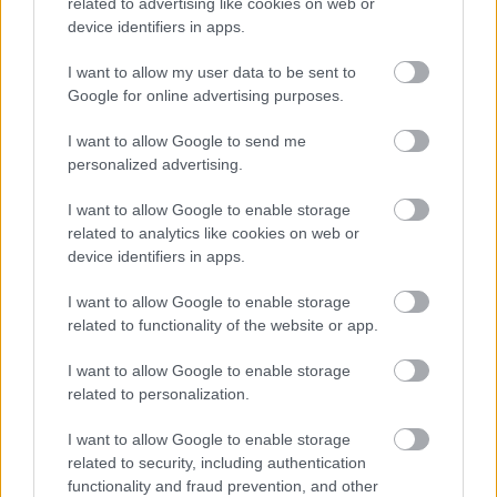
related to advertising like cookies on web or
device identifiers in apps.
I want to allow my user data to be sent to
Google for online advertising purposes.
I want to allow Google to send me
personalized advertising.
Meccs Center
I want to allow Google to enable storage
related to analytics like cookies on web or
device identifiers in apps.
Paris Saint-Germain
vs
I want to allow Google to enable storage
related to functionality of the website or app.
Manchester United
I want to allow Google to enable storage
Felkészülési szezon 4. mérkőzés
Nya Ullevi, Göteborg
related to personalization.
2026-08-08 17:00
I want to allow Google to enable storage
related to security, including authentication
0 nap 22 óra 10 perc 34 másodperc
functionality and fraud prevention, and other