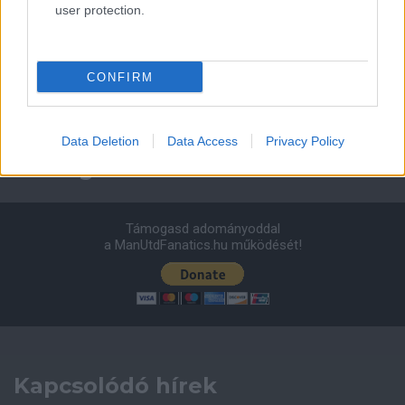
user protection.
Leeds United
vs
Manchester United
2026-08-12 20:30
AC Milan
vs
Manchester United
2026-08-15 18:00
CONFIRM
ELŐZŐ MÉRKŐZÉSEK
Data Deletion
Data Access
Privacy Policy
Támogatás
Támogasd adományoddal
a ManUtdFanatics.hu működését!
Kapcsolódó hírek