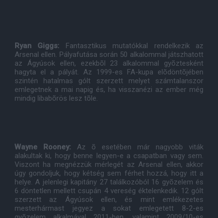
Ryan Giggs:
Fantasztikus mutatókkal rendelkezik az
Arsenal ellen. Pályafutása során 50 alkalommal játszhatott
az Ágyúsok ellen, ezekbõl 23 alkalommal gyõztesként
hagyta el a pályát. Az 1999-es FA-kupa elõdöntõjében
szintén hatalmas gólt szerzett melyet számtalanszor
emlegetnek a mai napig és, ha visszanézi az ember még
mindig libabõrös lesz tõle.
Wayne Rooney:
Az õ esetében már nagyobb viták
alakultak ki, hogy benne legyen-e a csapatban vagy sem.
Viszont ha megnézzük mérlegét az Arsenal ellen, akkor
úgy gondoljuk, hogy kétség sem férhet hozzá, hogy itt a
helye. A jelenlegi kapitány 27 találkozóból 16 gyõzelem és
6 döntetlen mellett csupán 4 vereség éktelenkedik. 12 gólt
szerzett az Ágyúsok ellen, és mint emlékezetes
mesterhármast jegyez a sokat emlegetett 8-2-es
gyõzelem alkalmával 2011-ben, valamint 2009/10-es