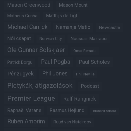
Mason Greenwood
Mason Mount
Matheus Cunha
Matthijs de Ligt
Michael Carrick
Nemanja Matic
Newcastle
Női csapat
Noussair Mazraoui
Norwich City
Ole Gunnar Solskjaer
Omar Berrada
Paul Pogba
Paul Scholes
Patrick Dorgu
Phil Jones
Pénzügyek
Phil Neville
Pletykák, átigazolások
Podcast
Premier League
Ralf Rangnick
Raphaël Varane
Rasmus Højlund
Richard Arnold
Ruben Amorim
Ruud van Nistelrooy