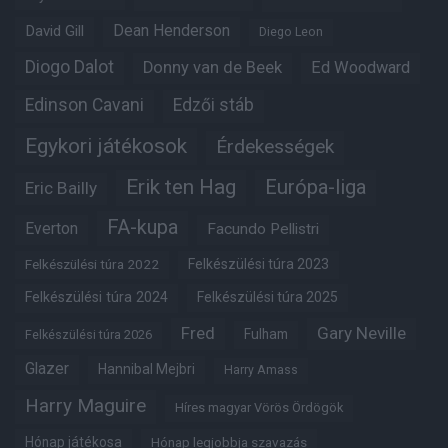
Dean Henderson
David Gill
Diego Leon
Diogo Dalot
Donny van de Beek
Ed Woodward
Edinson Cavani
Edzői stáb
Egykori játékosok
Érdekességek
Erik ten Hag
Európa-liga
Eric Bailly
FA-kupa
Everton
Facundo Pellistri
Felkészülési túra 2022
Felkészülési túra 2023
Felkészülési túra 2024
Felkészülési túra 2025
Fred
Gary Neville
Fulham
Felkészülési túra 2026
Glazer
Hannibal Mejbri
Harry Amass
Harry Maguire
Híres magyar Vörös Ördögök
Hónap játékosa
Hónap legjobbja szavazás