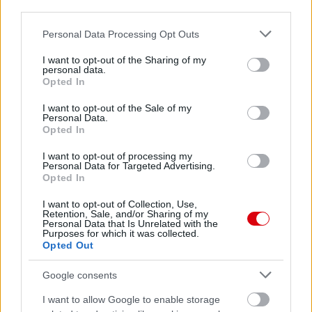
third parties.
Please note that this website/app uses one or more Google
Personal Data Processing Opt Outs
services and may gather and store information including but
not limited to your visit or usage behaviour. You may click to
I want to opt-out of the Sharing of my
personal data.
grant or deny consent to Google and its third-party tags to
Opted In
use your data for below specified purposes in below Google
consent section.
I want to opt-out of the Sale of my
Personal Data.
Opted In
I want to opt-out of processing my
Personal Data for Targeted Advertising.
Opted In
I want to opt-out of Collection, Use,
Retention, Sale, and/or Sharing of my
Personal Data that Is Unrelated with the
Purposes for which it was collected.
Opted Out
Google consents
I want to allow Google to enable storage