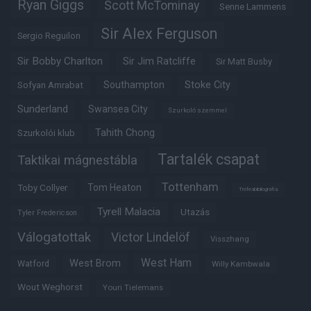
Ryan Giggs
Scott McTominay
Senne Lammens
Sir Alex Ferguson
Sergio Reguilon
Sir Bobby Charlton
Sir Jim Ratcliffe
Sir Matt Busby
Southampton
Stoke City
Sofyan Amrabat
Sunderland
Swansea City
Szurkoló szemmel
Tahith Chong
Szurkolói klub
Tartalék csapat
Taktikai mágnestábla
Tottenham
Tom Heaton
Toby Collyer
Trófeabibliográfia
Tyrell Malacia
Utazás
Tyler Fredericson
Válogatottak
Victor Lindelöf
Visszhang
West Ham
West Brom
Watford
Willy Kambwala
Wout Weghorst
Youri Tielemans