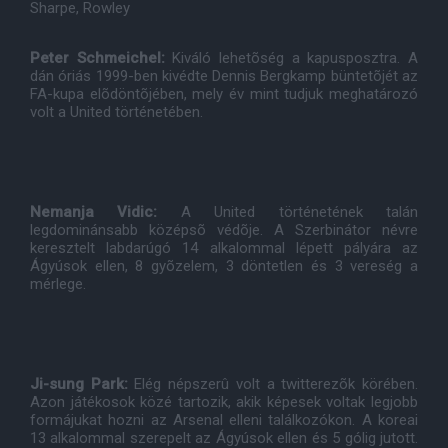
Sharpe, Rowley
Peter Schmeichel:
Kiváló lehetõség a kapusposztra. A
dán óriás 1999-ben kivédte Dennis Bergkamp büntetõjét az
FA-kupa elõdöntõjében, mely év mint tudjuk meghatározó
volt a United történetében.
Nemanja Vidic:
A United történetének talán
legdominánsabb középsõ védõje. A Szerbinátor névre
keresztelt labdarúgó 14 alkalommal lépett pályára az
Ágyúsok ellen, 8 gyõzelem, 3 döntetlen és 3 vereség a
mérlege.
Ji-sung Park:
Elég népszerû volt a twitterezõk körében.
Azon játékosok közé tartozik, akik képesek voltak legjobb
formájukat hozni az Arsenal elleni találkozókon. A koreai
13 alkalommal szerepelt az Ágyúsok ellen és 5 gólig jutott.