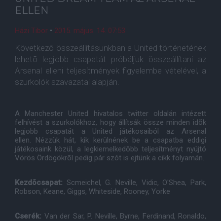
ELLEN
Házi Tibor
•
2015. május. 14. 07:53
Következõ összeállításunkban a United történetének
lehetõ legjobb csapatát próbáljuk összeállítani az
Arsenal elleni teljesítmények figyelembe vételével, a
szurkolók szavazatai alapján.
A Manchester United hivatalos twitter oldalán intézett
felhívést a szurkolókhoz, hogy állítsák össze minden idõk
legjobb csapatát a United játékosaiból az Arsenal
ellen. Nézzük hát, kik kerülnének be a csapatba eddigi
játékosaink közül, a legkiemelkedõbb teljesítményt nyújtó
Vörös Ördögökrõl pedig pár szót is ejtünk a cikk folyamán.
Kezdõcsapat:
Scmeichel, G. Neville, Vidic, O'Shea, Park,
Robson, Keane, Giggs, Whiteside, Rooney, Yorke
Cserék:
Van der Sar, P. Neville, Byrne, Ferdinand, Ronaldo,