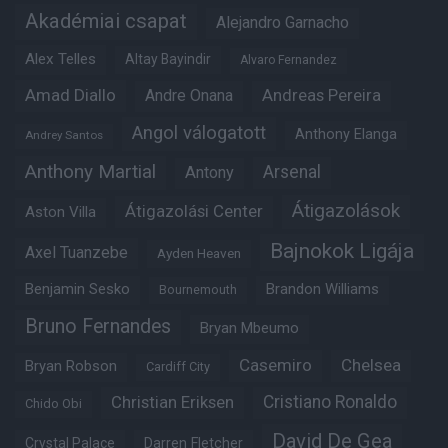
Akadémiai csapat
Alejandro Garnacho
Alex Telles
Altay Bayindir
Alvaro Fernandez
Amad Diallo
Andre Onana
Andreas Pereira
Angol válogatott
Anthony Elanga
Andrey Santos
Anthony Martial
Arsenal
Antony
Átigazolások
Átigazolási Center
Aston Villa
Bajnokok Ligája
Axel Tuanzebe
Ayden Heaven
Benjamin Sesko
Brandon Williams
Bournemouth
Bruno Fernandes
Bryan Mbeumo
Casemiro
Chelsea
Bryan Robson
Cardiff City
Christian Eriksen
Cristiano Ronaldo
Chido Obi
David De Gea
Crystal Palace
Darren Fletcher