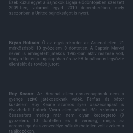
Ezek küzül egyet a Bajnokok Ligája elõdöntõjében szerzett
2009-ben, valamint egyet 2010 decemberében, mely
szezonban a United bajnokságot is nyert.
Bryan Robson:
Õ az egyik rekorder az Arsenal ellen. 21
mérkõzésbõl 10 gyõzelem, 8 döntetlen. A Captain Marvel
néven is emlegetett játékos 1983-ban aktív részese volt,
hogy a United a Ligakupában és az FA-kupában is legyõzte
ellenfelét és tovább jutott.
Roy Keane:
Az Arsenal elleni összecsapások nem a
gyenge szívû játékosoknak valók. Férfias és bátor
küzdelem. Roy Keane számos ilyen összecsapást is
élvezhetett Patrick Vieira ellen például. Bár számára az
összesített mérleg már nem olyan kecsegtetõ (9
gyõzelem, 10 döntetlen és 8 vereség) mégis az
agressziója és szenvedélye nélkülözhetetlen volt ezeken a
találkozókon.