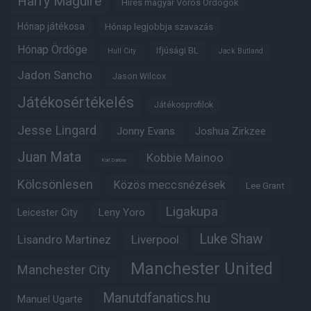
Harry Maguire
Híres magyar Vörös Ördögök
Hónap játékosa
Hónap legjobbja szavazás
Hónap Ördöge
Ifjúsági BL
Hull City
Jack Butland
Jadon Sancho
Jason Wilcox
Játékosértékelés
Játékosprofilok
Jesse Lingard
Jonny Evans
Joshua Zirkzee
Juan Mata
Kobbie Mainoo
Karl Darlow
Kölcsönlesen
Közös meccsnézések
Lee Grant
Ligakupa
Leny Yoro
Leicester City
Luke Shaw
Lisandro Martinez
Liverpool
Manchester United
Manchester City
Manutdfanatics.hu
Manuel Ugarte