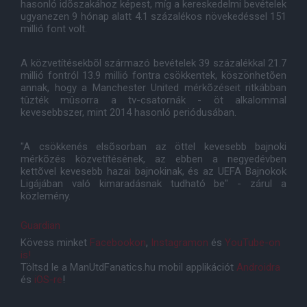
hasonló idõszakához képest, míg a kereskedelmi bevételek
ugyanezen 9 hónap alatt 4.1 százalékos növekedéssel 151
millió font volt.
A közvetítésekbõl származó bevételek 39 százalékkal 21.7
millió fontról 13.9 millió fontra csökkentek, köszönhetõen
annak, hogy a Manchester United mérkõzéseit ritkábban
tûzték mûsorra a tv-csatornák - öt alkalommal
kevesebbszer, mint 2014 hasonló periódusában.
"A csökkenés elsõsorban az öttel kevesebb bajnoki
mérkõzés közvetítésének, az ebben a negyedévben
kettõvel kevesebb hazai bajnokinak, és az UEFA Bajnokok
Ligájában való kimaradásnak tudható be" - zárul a
közlemény.
Guardian
Kövess minket
Facebookon
,
Instagramon
és
YouTube-on
is!
Töltsd le a ManUtdFanatics.hu mobil applikációt
Androidra
és
iOS-re
!