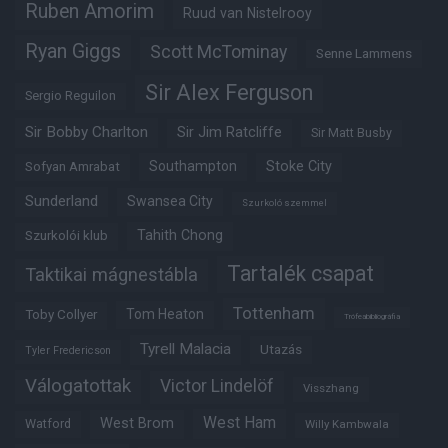
Ruben Amorim
Ruud van Nistelrooy
Ryan Giggs
Scott McTominay
Senne Lammens
Sir Alex Ferguson
Sergio Reguilon
Sir Bobby Charlton
Sir Jim Ratcliffe
Sir Matt Busby
Southampton
Stoke City
Sofyan Amrabat
Sunderland
Swansea City
Szurkoló szemmel
Tahith Chong
Szurkolói klub
Tartalék csapat
Taktikai mágnestábla
Tottenham
Tom Heaton
Toby Collyer
Trófeabibliográfia
Tyrell Malacia
Utazás
Tyler Fredericson
Válogatottak
Victor Lindelöf
Visszhang
West Ham
West Brom
Watford
Willy Kambwala