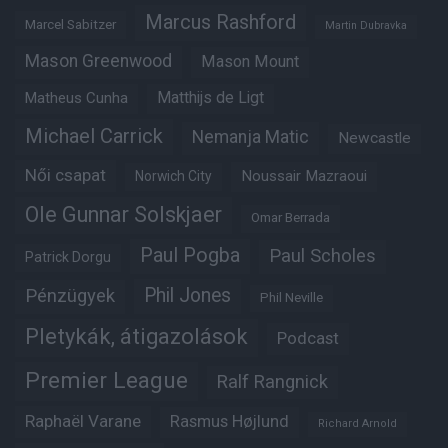
Marcus Rashford
Marcel Sabitzer
Martin Dubravka
Mason Greenwood
Mason Mount
Matheus Cunha
Matthijs de Ligt
Michael Carrick
Nemanja Matic
Newcastle
Női csapat
Noussair Mazraoui
Norwich City
Ole Gunnar Solskjaer
Omar Berrada
Paul Pogba
Paul Scholes
Patrick Dorgu
Phil Jones
Pénzügyek
Phil Neville
Pletykák, átigazolások
Podcast
Premier League
Ralf Rangnick
Raphaël Varane
Rasmus Højlund
Richard Arnold