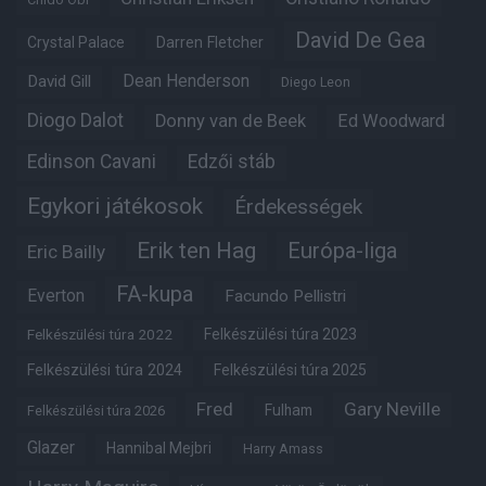
David De Gea
Crystal Palace
Darren Fletcher
Dean Henderson
David Gill
Diego Leon
Diogo Dalot
Donny van de Beek
Ed Woodward
Edinson Cavani
Edzői stáb
Egykori játékosok
Érdekességek
Erik ten Hag
Európa-liga
Eric Bailly
FA-kupa
Everton
Facundo Pellistri
Felkészülési túra 2022
Felkészülési túra 2023
Felkészülési túra 2024
Felkészülési túra 2025
Fred
Gary Neville
Fulham
Felkészülési túra 2026
Glazer
Hannibal Mejbri
Harry Amass