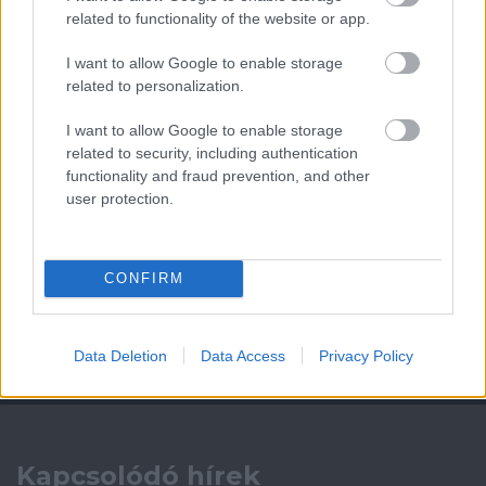
related to functionality of the website or app.
Leeds United
vs
Manchester United
2026-08-12 20:30
I want to allow Google to enable storage
AC Milan
vs
Manchester United
2026-08-15 18:00
related to personalization.
I want to allow Google to enable storage
ELŐZŐ MÉRKŐZÉSEK
related to security, including authentication
functionality and fraud prevention, and other
user protection.
Támogatás
CONFIRM
Támogasd adományoddal
a ManUtdFanatics.hu működését!
Data Deletion
Data Access
Privacy Policy
Kapcsolódó hírek