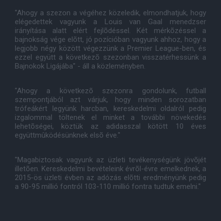
"Ahogy a szezon a végéhez közeledik, elmondhatjuk, hogy
elégedettek vagyunk a Louis van Gaal menedzser
irányítása alatt elért fejlõdéssel. Két mérkõzéssel a
bajnokság vége elõtt, jó pozícióban vagyunk ahhoz, hogy a
legjobb négy között végezzünk a Premier League-ben, és
ezzel együtt a következõ szezonban visszatérhessünk a
Bajnokok Ligájába" - áll a közleményben.
"Ahogy a következõ szezonra gondolunk, futball
szempontjából azt várjuk, hogy minden sorozatban
trófeákért legyünk harcban, kereskedelmi oldalról pedig
izgalommal töltenek el minket a további növekedés
lehetõségei, köztük az adidasszal kötött 10 éves
együttmûködésünknek elsõ éve."
"Magabiztosak vagyunk az üzleti tevékenységünk jövõjét
illetõen. Kereskedelmi bevételeink évrõl-évre emelkednek, a
2015-ös üzleti évben az adózás elõtti eredményünk pedig
a 90-95 millió fontról 103-110 millió fontra tudtuk emelni."