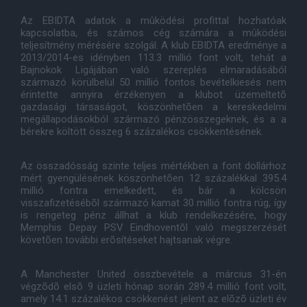
Az EBIDTA adatok a mûködési profittal hozhatóak
kapcsolatba, és számos cég számára a mûködési
teljesítmény mérésére szolgál. A klub EBIDTA eredménye a
2013/2014-es idényben 113.3 millió font volt, tehát a
Bajnokok Ligájában való szereplés elmaradásából
származó körülbelül 50 millió fontos bevételkiesés nem
érintette annyira érzékenyen a klubot üzemeltetõ
gazdasági társaságot, köszönhetõen a kereskedelmi
megállapodásokból származó pénzösszegeknek, és a a
bérekre költött összeg 6 százalékos csökkentésének.
Az összadósság szinte teljes mértékben a font dollárhoz
mért gyengülésének köszönhetõen 12 százalékkal 395.4
millió fontra emelkedett, és bár a kölcsön
visszafizetésébõl származó kamat 30 millió fontra rúg, így
is rengeteg pénz állhat a klub rendelkezésére, hogy
Memphis Depay PSV Eindhoventõl való megszerzését
követõen további erõsítéseket hajtsanak végre.
A Manchester United összbevétele a március 31-én
végzõdõ elsõ 9 üzleti hónap során 289.4 millió font volt,
amely 14.1 százalékos csökkenést jelent az elõzõ üzleti év