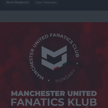
Wout Weghorst
Youri Tielemans