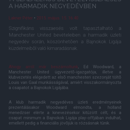
A HARMADIK NEGYEDÉVBEN
Lakner Péter
•
2015. május. 15. 16:40
Szignifikáns visszaesés volt tapasztalható a
Manchester United bevételeiben a harmadik üzleti
negyedév során, köszönhetõen a Bajnokok Ligája
küzdelmeibõl való kimaradásnak.
Ahogy arról már beszámoltunk
, Ed Woodward, a
Manchester United ügyvezetõ-igazgatója, illetve a
klubvezetés elégedett az elsõ manchesteri szezonját töltõ
Louis van Gaal munkásságával, amiért visszakormányozta
a csapatot a Bajnokok Ligájába.
A klub harmadik negyedéves üzleti eredményeinek
prezentálásakor Woodward elmondta, a holland
menedzser elérte a kinevezésekor kitûzött célt, és a
csapat minimum a Bajnokok Ligája play-offjában indulhat,
emellett pedig a financiális jövõjük is rózsásnak tûnik.