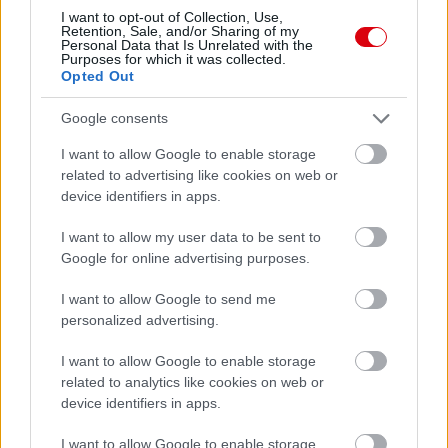
I want to opt-out of Collection, Use,
Retention, Sale, and/or Sharing of my
Personal Data that Is Unrelated with the
Purposes for which it was collected.
Opted Out
Google consents
I want to allow Google to enable storage
related to advertising like cookies on web or
device identifiers in apps.
Meccs Center
I want to allow my user data to be sent to
Google for online advertising purposes.
Paris Saint-Germain
vs
I want to allow Google to send me
Manchester United
personalized advertising.
Felkészülési szezon 4. mérkőzés
I want to allow Google to enable storage
Nya Ullevi, Göteborg
related to analytics like cookies on web or
2026-08-08 17:00
device identifiers in apps.
2 nap 6 óra 43 perc 15 másodperc
I want to allow Google to enable storage