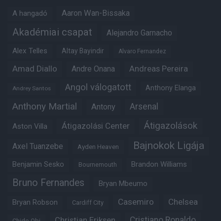
Aaron Wan-Bissaka
A hangadó
Akadémiai csapat
Alejandro Garnacho
Alex Telles
Altay Bayindir
Alvaro Fernandez
Amad Diallo
Andre Onana
Andreas Pereira
Angol válogatott
Anthony Elanga
Andrey Santos
Anthony Martial
Arsenal
Antony
Átigazolások
Átigazolási Center
Aston Villa
Bajnokok Ligája
Axel Tuanzebe
Ayden Heaven
Benjamin Sesko
Brandon Williams
Bournemouth
Bruno Fernandes
Bryan Mbeumo
Casemiro
Chelsea
Bryan Robson
Cardiff City
Christian Eriksen
Cristiano Ronaldo
Chido Obi