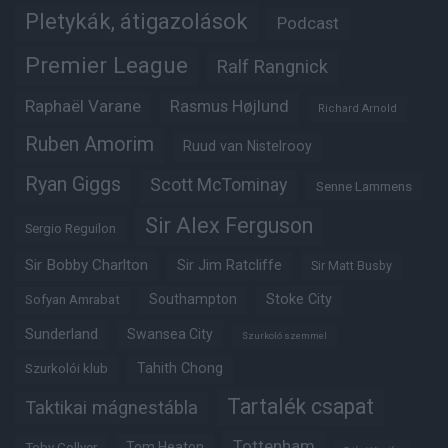
Pletykák, átigazolások
Podcast
Premier League
Ralf Rangnick
Raphaël Varane
Rasmus Højlund
Richard Arnold
Ruben Amorim
Ruud van Nistelrooy
Ryan Giggs
Scott McTominay
Senne Lammens
Sir Alex Ferguson
Sergio Reguilon
Sir Bobby Charlton
Sir Jim Ratcliffe
Sir Matt Busby
Southampton
Stoke City
Sofyan Amrabat
Sunderland
Swansea City
Szurkoló szemmel
Tahith Chong
Szurkolói klub
Tartalék csapat
Taktikai mágnestábla
Tottenham
Tom Heaton
Toby Collyer