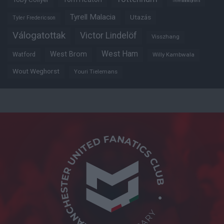
Trófeabibliográfia
Tyrell Malacia
Utazás
Tyler Fredericson
Válogatottak
Victor Lindelöf
Visszhang
West Ham
West Brom
Watford
Willy Kambwala
Wout Weghorst
Youri Tielemans