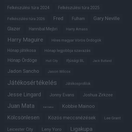
Felkészülési túra 2024
Felkészülési túra 2025
Fred
Gary Neville
Fulham
Felkészülési túra 2026
Glazer
Hannibal Mejbri
Harry Amass
Harry Maguire
Híres magyar Vörös Ördögök
Hónap játékosa
Hónap legjobbja szavazás
Hónap Ördöge
Ifjúsági BL
Hull City
Jack Butland
Jadon Sancho
Jason Wilcox
Játékosértékelés
Játékosprofilok
Jesse Lingard
Jonny Evans
Joshua Zirkzee
Juan Mata
Kobbie Mainoo
Karl Darlow
Kölcsönlesen
Közös meccsnézések
Lee Grant
Ligakupa
Leny Yoro
Leicester City