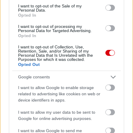
consent section.
I want to opt-out of the Sale of my
Personal Data.
Opted In
I want to opt-out of processing my
Personal Data for Targeted Advertising.
Opted In
I want to opt-out of Collection, Use,
Retention, Sale, and/or Sharing of my
Personal Data that Is Unrelated with the
Meccs Center
Purposes for which it was collected.
Opted Out
Google consents
Paris Saint-Germain
vs
I want to allow Google to enable storage
Manchester United
related to advertising like cookies on web or
device identifiers in apps.
Felkészülési szezon 4. mérkőzés
Nya Ullevi, Göteborg
2026-08-08 17:00
I want to allow my user data to be sent to
Google for online advertising purposes.
1 nap 7 óra 36 perc 51 másodperc
I want to allow Google to send me