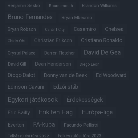
Benjamin Sesko
Brandon Williams
Bournemouth
Bruno Fernandes
Bryan Mbeumo
Casemiro
Chelsea
Bryan Robson
Cardiff City
Christian Eriksen
Cristiano Ronaldo
Chido Obi
David De Gea
Crystal Palace
Darren Fletcher
Dean Henderson
David Gill
Diego Leon
Diogo Dalot
Donny van de Beek
Ed Woodward
Edinson Cavani
Edzői stáb
Egykori játékosok
Érdekességek
Erik ten Hag
Európa-liga
Eric Bailly
FA-kupa
Everton
Facundo Pellistri
Felkészülési túra 2022
Felkészülési túra 2023