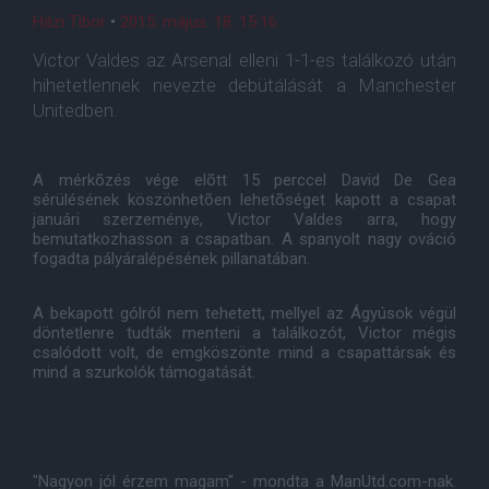
Házi Tibor
•
2015. május. 18. 15:16
Victor Valdes az Arsenal elleni 1-1-es találkozó után
hihetetlennek nevezte debütálását a Manchester
Unitedben.
A mérkõzés vége elõtt 15 perccel David De Gea
sérülésének köszönhetõen lehetõséget kapott a csapat
januári szerzeménye, Victor Valdes arra, hogy
bemutatkozhasson a csapatban. A spanyolt nagy ováció
fogadta pályáralépésének pillanatában.
A bekapott gólról nem tehetett, mellyel az Ágyúsok végül
döntetlenre tudták menteni a találkozót, Victor mégis
csalódott volt, de emgköszönte mind a csapattársak és
mind a szurkolók támogatását.
"Nagyon jól érzem magam" - mondta a ManUtd.com-nak.