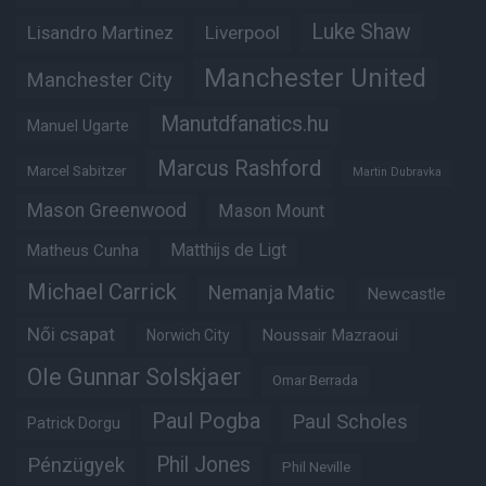
Luke Shaw
Lisandro Martinez
Liverpool
Manchester United
Manchester City
Manutdfanatics.hu
Manuel Ugarte
Marcus Rashford
Marcel Sabitzer
Martin Dubravka
Mason Greenwood
Mason Mount
Matheus Cunha
Matthijs de Ligt
Michael Carrick
Nemanja Matic
Newcastle
Női csapat
Noussair Mazraoui
Norwich City
Ole Gunnar Solskjaer
Omar Berrada
Paul Pogba
Paul Scholes
Patrick Dorgu
Phil Jones
Pénzügyek
Phil Neville