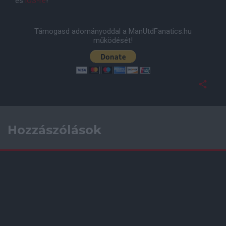
és
iOS-re
!
Támogasd adományoddal a ManUtdFanatics.hu
működését!
Hozzászólások