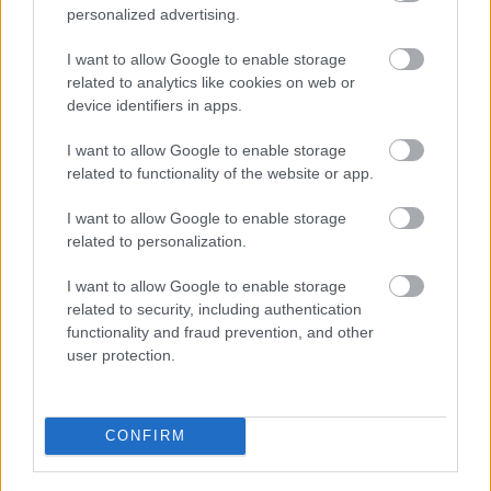
personalized advertising.
Leeds United
vs
Manchester United
2026-08-12 20:30
I want to allow Google to enable storage
AC Milan
vs
Manchester United
2026-08-15 18:00
related to analytics like cookies on web or
device identifiers in apps.
ELŐZŐ MÉRKŐZÉSEK
I want to allow Google to enable storage
related to functionality of the website or app.
Támogatás
I want to allow Google to enable storage
related to personalization.
Támogasd adományoddal
I want to allow Google to enable storage
a ManUtdFanatics.hu működését!
related to security, including authentication
functionality and fraud prevention, and other
user protection.
CONFIRM
Kapcsolódó hírek