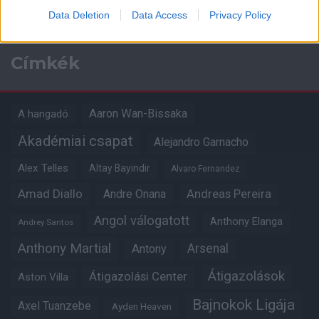
Data Deletion
Data Access
Privacy Policy
Címkék
Aaron Wan-Bissaka
A hangadó
Akadémiai csapat
Alejandro Garnacho
Alex Telles
Altay Bayindir
Alvaro Fernandez
Amad Diallo
Andre Onana
Andreas Pereira
Angol válogatott
Anthony Elanga
Andrey Santos
Anthony Martial
Arsenal
Antony
Átigazolások
Átigazolási Center
Aston Villa
Bajnokok Ligája
Axel Tuanzebe
Ayden Heaven