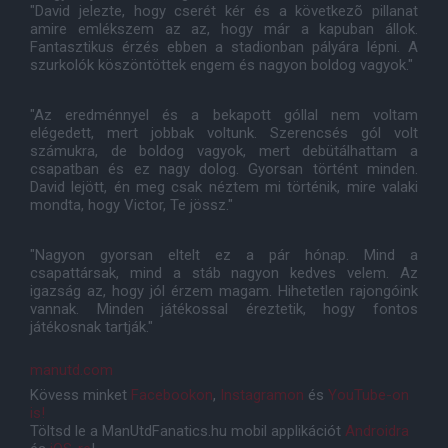
"David jelezte, hogy cserét kér és a következõ pillanat
amire emlékszem az az, hogy már a kapuban állok.
Fantasztikus érzés ebben a stadionban pályára lépni. A
szurkolók köszöntöttek engem és nagyon boldog vagyok."
"Az eredménnyel és a bekapott góllal nem voltam
elégedett, mert jobbak voltunk. Szerencsés gól volt
számukra, de boldog vagyok, mert debütálhattam a
csapatban és ez nagy dolog. Gyorsan történt minden.
David lejött, én meg csak néztem mi történik, mire valaki
mondta, hogy Victor, Te jössz."
"Nagyon gyorsan eltelt ez a pár hónap. Mind a
csapattársak, mind a stáb nagyon kedves velem. Az
igazság az, hogy jól érzem magam. Hihetetlen rajongóink
vannak. Minden játékossal éreztetik, hogy fontos
játékosnak tartják."
manutd.com
Kövess minket
Facebookon
,
Instagramon
és
YouTube-on
is!
Töltsd le a ManUtdFanatics.hu mobil applikációt
Androidra