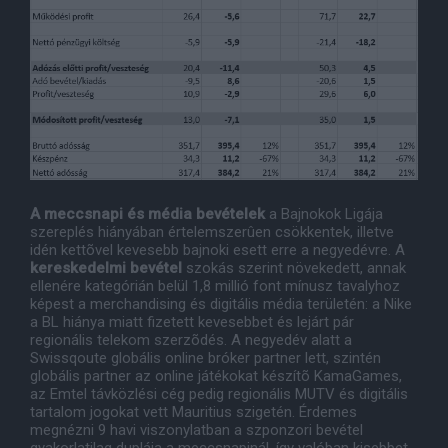
A meccsnapi és média bevételek
a Bajnokok Ligája
szereplés hiányában értelemszerûen csökkentek, illetve
idén kettõvel kevesebb bajnoki esett erre a negyedévre. A
kereskedelmi bevétel
szokás szerint növekedett, annak
ellenére kategórián belül 1,8 millió font mínusz tavalyhoz
képest a merchandising és digitális média területén: a Nike
a BL hiánya miatt fizetett kevesebbet és lejárt pár
regionális telekom szerzõdés. A negyedév alatt a
Swissqoute globális online bróker partner lett, szintén
globális partner az online játékokat készítõ KamaGames,
az Emtel távközlési cég pedig regionális MUTV és digitális
tartalom jogokat vett Mauritius szigetén. Érdemes
megnézni 9 havi viszonylatban a szponzori bevétel