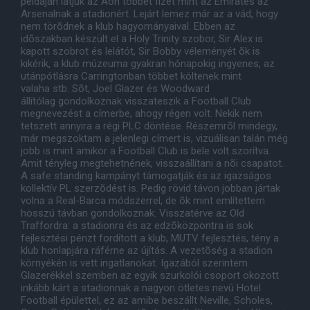
példáján látjuk az Aon többet fizet mint az Emirates az
Arsenalnak a stadionért. Lejárt lemez már az a vád, hogy
nem törõdnek a klub hagyományaival. Ebben az
idõszakban készült el a Holy Trinity szobor, Sir Alex is
kapott szobrot és lelátót, Sir Bobby véleményét õk is
kikérik, a klub múzeuma gyakran hónapokig ingyenes, az
utánpótlásra Carringtonban többet költenek mint
valaha stb. Sõt, Joel Glazer és Woodward
állítólag gondolkoznak visszateszik a Football Club
megnevezést a címerbe, ahogy régen volt. Nekik nem
tetszett annyira a régi PLC döntése. Részemrõl mindegy,
már megszoktam a jelenlegi címert is, vizuálisan talán még
jobb is mint amikor a Football Club is bele volt szorítva.
Amit tényleg megtehetnének, visszaállítani a nõi csapatot.
A safe standing kampányt támogatják és az igazságos
kollektív PL szerzõdést is. Pedig rövid távon jobban jártak
volna a Real-Barca módszerrel, de õk mint említettem
hosszú távban gondolkoznak. Visszatérve az Old
Traffordra: a stadionra és az edzõközpontra is sok
fejlesztési pénzt fordított a klub, MUTV fejlesztés, tény a
klub honlapjára ráférne az újítás. A vezetõség a stadion
környékén is vett ingatlanokat. Igazából szerintem
Glazerékkel szemben az egyik szurkolói csoport okozott
inkább kárt a stadionnak a nagyon ötletes nevû Hotel
Football épülettel, ez az amibe beszállt Neville, Scholes,