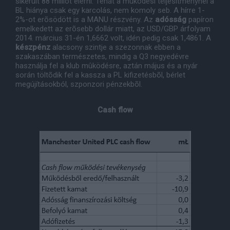
sikerült 88 milliót elérni. Tehát a mûködési teljesítménynél a
BL hiánya csak egy karcolás, nem komoly seb. A hírre 1-
2%-ot erõsödött is a MANU részvény. Az
adósság
papíron
emelkedett az erõsebb dollár miatt, az USD/GBP árfolyam
2014. március 31-én 1,6662 volt, idén pedig csak 1,4861. A
készpénz
alacsony szintje a szezonnak ebben a
szakaszában természetes, mindig a Q3 negyedévre
használja fel a klub mûködésre, aztán május és a nyár
során töltõdik fel a kassza a PL kifizetésbõl, bérlet
megújításokból, szponzori pénzekbõl.
Cash flow