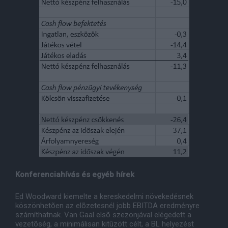
Konferenciahívás és egyéb hírek
Ed Woodward kiemelte a kereskedelmi növekedésnek
köszönhetõen az elõzetesnél jobb EBITDA eredményre
számíthatnak. Van Gaal elsõ szezonjával elégedett a
vezetõség, a minimálisan kitûzött célt, a BL helyezést