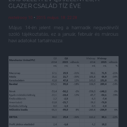
GLAZER CSALÁD TÍZ ÉVE
nistelrooy 10
•
2015. május. 18. 22:28
Május 14-én jelent meg a harmadik negyedévrõl
szóló tájékoztatás, ez a január, február és március
havi adatokat tartalmazza: