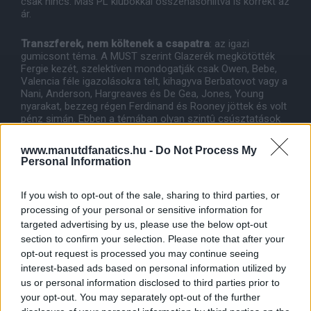
csak nincs. Más PL klubokkal összehasonlítva is korrekt az
ár.
Transzferek, nem költenek a csapatra
: az igazi
gumicsont téma. A MUST szerint Glazerék megkötötték
Fergie kezét, szelektíven mondogatják csak Owen, Bebe,
Valencia féle igazolásokra telt, kihagyva Berbatovot vagy a
Nani, Anderson, Hargreaves és De Gea, Jones, Young
nyarakat, bezzeg régen Ferdinand és Rooney jöttek és volt
pénz simán. Ebben a témában olyan szintû csúsztatások
mentek, hogy belefájdult a fejem sokszor. Elõször is:
"Ha
Sir Alex igazolni akar, elõbb eladni kell."
- mondta Peter
www.manutdfanatics.hu -
Do Not Process My
Kenyon a régi PLC idején. Rooney-ról konkrétan Sir Roy
Personal Information
Gardner a régi PLC elnöke a hivatalos éves beszámolóban:
"2005-re terveztük a leigazolását, de a Newcastle
érdeklõdése miatt már most 2004 nyarán lépnünk kellett.
If you wish to opt-out of the sale, sharing to third parties, or
Ez azt jelenti már most felhasználtuk a jövõévi
processing of your personal or sensitive information for
transzferkeretünket. 2005 nyarán csak úgy leszünk
targeted advertising by us, please use the below opt-out
képesek igazolni, ha játékoseladással készpénzhez jutunk."
section to confirm your selection. Please note that after your
És hiába igaz régen több alkalommal megdöntötte a United
opt-out request is processed you may continue seeing
a brit transzferrekordot, európai szinten azok az összegek
interest-based ads based on personal information utilized by
elmaradtak az akkori nagy transzferektõl, amilyen
igazolásokat az olasz mecénások költöttek. Batistutáról
us or personal information disclosed to third parties prior to
csak álmodozhatott Fergie. Glazerék idején nem volt gond,
your opt-out. You may separately opt-out of the further
hogy Vidic és Evra 2006 januári leigazolásával átlépte a