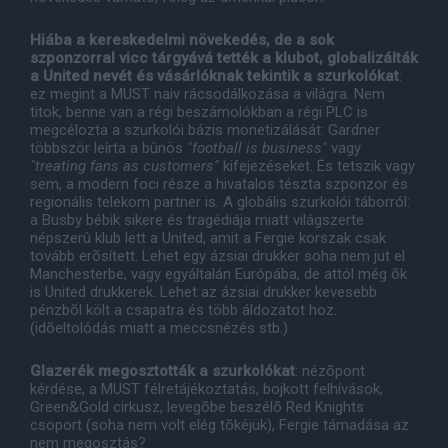
Hiába a kereskedelmi növekedés, de a sok
szponzorral vicc tárgyává tették a klubot, globalizálták
a United nevét és vásárlóknak tekintik a szurkolókat
:
ez megint a MUST naiv rácsodálkozása a világra. Nem
titok, benne van a régi beszámolókban a régi PLC is
megcélozta a szurkolói bázis monetizálását: Gardner
többször leírta a bûnös
"football is business"
vagy
"treating fans as customers"
kifejezéseket. És tetszik vagy
sem, a modern foci része a hivatalos tészta szponzor és
regionális telekom partner is. A globális szurkolói táborról:
a Busby bébik sikere és tragédiája miatt világszerte
népszerû klub lett a United, amit a Fergie korszak csak
tovább erõsített. Lehet egy ázsiai drukker soha nem jut el
Manchesterbe, vagy egyáltalán Európába, de attól még õk
is United drukkerek. Lehet az ázsiai drukker kevesebb
pénzbõl költ a csapatra és több áldozatot hoz.
(idõeltolódás miatt a meccsnézés stb.)
Glazerék megosztották a szurkolókat
: nézõpont
kérdése, a MUST félretájékoztatás, bojkott felhívások,
Green&Gold cirkusz, levegõbe beszélõ Red Knights
csoport (soha nem volt elég tõkéjük), Fergie támadása az
nem megosztás?