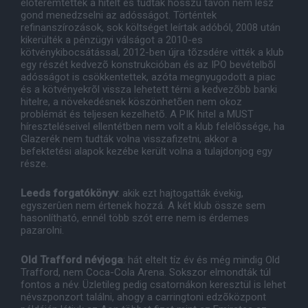
elõteremtették a hitelt és tudták hosszú távon nem lesz
gond menedzselni az adósságot. Történtek
refinanszírozások, sok költséget leírtak adóból, 2008 után
kikerülték a pénzügyi válságot a 2010-es
kötvénykibocsátással, 2012-ben újra tõzsdére vitték a klub
egy részét kedvezõ konstrukcióban és az IPO bevételbõl
adósságot is csökkentettek, azóta megnyugodott a piac
és a kötvényekrõl vissza lehetett térni a kedvezõbb banki
hitelre, a növekedésnek köszönhetõen nem okoz
problémát és teljesen kezelhetõ. A PIK hitel a MUST
híreszteléseivel ellentétben nem volt a klub felelõssége, ha
Glazerék nem tudták volna visszafizetni, akkor a
befektetési alapok kezébe került volna a tulajdonjog egy
része.
Leeds forgatókönyv
: akik ezt hajtogatták évekig,
egyszerûen nem értenek hozzá. A két klub össze sem
hasonlítható, ennél több szót erre nem is érdemes
pazarolni.
Old Trafford névjoga
: hát eltelt tíz év és még mindig Old
Trafford, nem Coca-Cola Arena. Sokszor elmondták túl
fontos a név. Üzletileg pedig csatornákon keresztül is lehet
névszponzort találni, ahogy a carringtoni edzõközpont