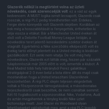
Glazerék nélkül is megtörtént volna az üzleti
növekedés, csak szerencséjük volt
: ez a vád az egyik
kedvencem. A MUST logika ismét lecsapott, Glazerék csak
rosszak, a régi PLC pedig tévedhetetlen volt. Érdekes,
Fergie élete könnyebb volt Glazerék idejében. Korábban az
írek még a hosszabbítását is fenyegették, érthetetlen ki
sírja vissza a vitákat. Bár a Manchester United éveken át
elsõ volt a Deloitte Football Money League listáján, a
növekedési teret jelentõ kereskedelmi szektor éveken át
stagnált. Egyértelmû a Nike szerzõdés elképesztõ volt és
évekig tartó elõnyt jelentett és a United mindig is kiválóan
gazdálkodott. Ezt senki nem vitatja. De volt még hely
növekedésre, Glazerék ezt látták meg, hiszen pár százalék
tulajdonrészük már 2005 elõtt is volt, ismerték a klubot. A
Real Madrid több hely hátrányból Perez galaktikus
stratégiájával 2-3 éven belül a lista élére állt és majd csak
mostanában fogja a United letaszítani Glazeréknek
köszönhetõen. A régi PLC idején teljesen elégedettek
voltak a fõszponzorok támogatásával, a másodvonalas
terjeszkedésrõl csak beszéltek, de nem csináltak semmit.
Két fõ foglalkozott a szponzorokkal. Nike, Vodafone, Audi
és aztán megpihentek a tényleg kiváló Nike üzlet
biztonsága miatt. Joel Glazer és Woodward olyan
lehetõségeket valósítottak meg, amit a régi PLC legjobb