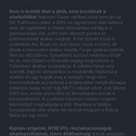
Nem is érdekli õket a játék, nem beszélnek a
szurkolókkal
: Malcolm Glazer valóban soha nem járt az
Old Traffordon, pláne a 2006-os agyvérzése után sehová
sem, de egyébként a United felvásárlása mindig is a
gyerekei bulija volt, ezért sem okozott gondot az
üzletmenetnek amikor meghalt. A hat testvér közül is
szûkebben Avi, Bryan és Joel Glazer viszik a boltot, õk
járnak a meccsekre amikor tehetik, Fergie gyakran behívta
õket az öltözõbe is. Gyerekként soccert kedvelve nõttek
fel és Joel Glazert a fõiskolán végleg megfertõzte a
Tottenham drukker szobatársa. A reflektorfényt nem
szeretik, bajnoki ünnepléskor is megvárták míg kiürül a
stadion és úgy fogták meg a serleget. Hogy nem
kommunikálnak közvetlenül a drukkerekkel: melyik élcsapat
milliárdos tulaja teszi? Egy MUTV interjút adott Joel Glazer
2005-ben, azóta szóvivõkre és Woodwardra bízzák a
kommunikációt. A szurkolói fórumon minden csoport
képviselõjét meghallgatja a klub. Ráadásul a halálos
fenyegetések után aligha van kedvük beugrani a Bishop
Blaize-be egy sörre.
Kajmán-szigetek, NYSE IPO, részvénycsomagok
alkalmazottaknak, nincs átláthatóság
: létezik adópajzs