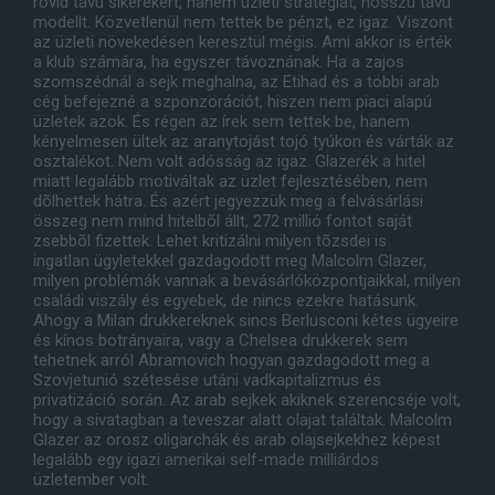
rövid távú sikerekért, hanem üzleti stratégiát, hosszú távú
modellt. Közvetlenül nem tettek be pénzt, ez igaz. Viszont
az üzleti növekedésen keresztül mégis. Ami akkor is érték
a klub számára, ha egyszer távoznának. Ha a zajos
szomszédnál a sejk meghalna, az Etihad és a többi arab
cég befejezné a szponzorációt, hiszen nem piaci alapú
üzletek azok. És régen az írek sem tettek be, hanem
kényelmesen ültek az aranytojást tojó tyúkon és várták az
osztalékot. Nem volt adósság az igaz. Glazerék a hitel
miatt legalább motiváltak az üzlet fejlesztésében, nem
dõlhettek hátra. És azért jegyezzük meg a felvásárlási
összeg nem mind hitelbõl állt, 272 millió fontot saját
zsebbõl fizettek. Lehet kritizálni milyen tõzsdei is
ingatlan ügyletekkel gazdagodott meg Malcolm Glazer,
milyen problémák vannak a bevásárlóközpontjaikkal, milyen
családi viszály és egyebek, de nincs ezekre hatásunk.
Ahogy a Milan drukkereknek sincs Berlusconi kétes ügyeire
és kínos botrányaira, vagy a Chelsea drukkerek sem
tehetnek arról Abramovich hogyan gazdagodott meg a
Szovjetunió szétesése utáni vadkapitalizmus és
privatizáció során. Az arab sejkek akiknek szerencséje volt,
hogy a sivatagban a teveszar alatt olajat találtak. Malcolm
Glazer az orosz oligarchák és arab olajsejkekhez képest
legalább egy igazi amerikai self-made milliárdos
üzletember volt.