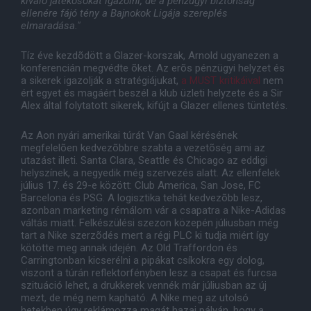
kiváló játékosokat igazolni, de a pénzügyi biztonság
ellenére fájó tény a Bajnokok Ligája szereplés
elmaradása."
Tíz éve kezdõdött a Glazer-korszak, Arnold ugyanezen a
konferencián megvédte õket. Az erõs pénzügyi helyzet és
a sikerek igazolják a stratégiájukat,
a MUST kritikáival
nem
ért egyet és magáért beszél a klub üzleti helyzete és a Sir
Alex által folytatott sikerek, kifújt a Glazer ellenes tüntetés.
Az Aon nyári amerikai túrát Van Gaal kérésének
megfelelõen kedvezõbbre szabta a vezetõség ami az
utazást illeti. Santa Clara, Seattle és Chicago az eddigi
helyszínek, a negyedik még szervezés alatt. Az ellenfelek
július 17. és 29-e között: Club America, San Jose, FC
Barcelona és PSG. A logisztika tehát kedvezõbb lesz,
azonban marketing rémálom vár a csapatra a Nike-Adidas
váltás miatt. Felkészülési szezon közepén júliusban még
tart a Nike szerzõdés mert a régi PLC ki tudja miért így
kötötte meg annak idején. Az Old Traffordon és
Carringtonban kicserélni a pipákat csíkokra egy dolog,
viszont a túrán reflektorfényben lesz a csapat és furcsa
szituáció lehet, a drukkerek vennék már júliusban az új
mezt, de még nem kapható. A Nike meg az utolsó
hetekben úgy reklámozza magát hazai pályán, hogy a