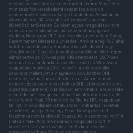
esetben is csak látott, de nem történt semmi. Most több
mint száz fõs kereskedelmi csapat foglalkozik a
szponzorokkal, külön iroda nyílt Londonban, Ázsiában és
Amerikában is, 30-40 globális és regionális partner
különbözõ területeken. És olyan egyedi megoldások mint
az edzõmez értékesítése, edzõközpont névjogának
eladása. Nem a régi PLC érte el ezeket, nem a Real, Barca,
Bayern hanem Glazerék a Uniteddel. Amikor a régi PLC által
kötött szerzõdésbõl a Vodafone kiszállt idõ elõtt egy
záradék miatt, Glazerék tapsoltak örömükben. Mert rögtön
elintézhették az 50%-kal jobb AIG szerzõdést. 2007-ben
létrehozták a londoni kereskedelmi irodát és Woodward
csapatának munkája 2010-re beért, a sok regionális
szponzor mellett jött a világrekord Aon, közben DHL
edzõmez, aztán Chevrolet üzlet és az Aon is maradt
minden edzés jogot megvettek. (a DHL lefokozódott sima
logisztikai partnerré) A kritikusok nem hitték el a lejáró Nike
szerzõdésnél lényegesen jobbat tudnak kötni, max. évi 40
millió fontról írtak. 75 millió lett belõle. Az NFL csapatukat
kb. 200 millió dollárért vették, azóta 1 milliárddal növelték
az értékét, pedig a Bucs egy Super Bowl gyõzelmet
leszámítva nem is olyan jó csapat. Az is szerencse volt? A
United értéke 2005 óta minimum megduplázódott. A
következõ tíz évben további jelentõs kereskedelmi
növekedés várható, fõleg az amerikai piacon.