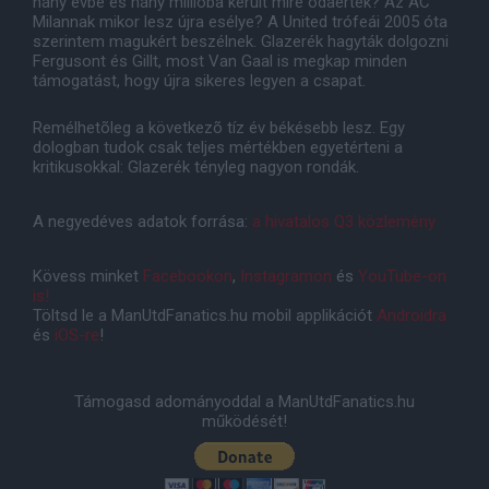
hány évbe és hány millióba került mire odaértek? Az AC
Milannak mikor lesz újra esélye? A United trófeái 2005 óta
szerintem magukért beszélnek. Glazerék hagyták dolgozni
Fergusont és Gillt, most Van Gaal is megkap minden
támogatást, hogy újra sikeres legyen a csapat.
Remélhetõleg a következõ tíz év békésebb lesz. Egy
dologban tudok csak teljes mértékben egyetérteni a
kritikusokkal: Glazerék tényleg nagyon rondák.
A negyedéves adatok forrása:
a hivatalos Q3 közlemény
Kövess minket
Facebookon
,
Instagramon
és
YouTube-on
is!
Töltsd le a ManUtdFanatics.hu mobil applikációt
Androidra
és
iOS-re
!
Támogasd adományoddal a ManUtdFanatics.hu
működését!