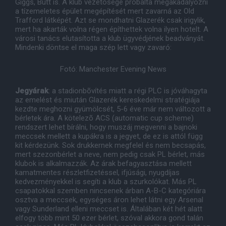
Giggs, Butt is. A klub vezetõsége próbálta megakadályozni
a tízemeletes épület megépítését mert zavarná az Old
Trafford látképét. Azt se mondhatni Glazerék csak irigylik,
mert ha akarták volna régen építhettek volna ilyen hotelt. A
városi tanács elutasította a klub ügyvédjének beadványát.
Mindenki döntse el maga szép lett vagy zavaró:
Fotó: Manchester Evening News
Jegyárak
: a stadionbõvítés miatt a régi PLC is jóváhagyta
az emelést és miután Glazerék kereskedelmi stratégiája
kezdte meghozni gyümölcsét, 5-6 éve már nem változott a
bérletek ára. A kötelezõ ACS (automatic cup scheme)
rendszert lehet bírálni, hogy muszáj megvenni a bajnoki
meccsek mellett a kupákra is a jegyet, de ez is attól függ
kit kérdezünk. Sok drukkernek megfelel és nem becsapás,
mert szezonbérlet a neve, nem pedig csak PL bérlet, más
klubok is alkalmazzák. Az árak befagyasztása mellett
kamatmentes részletfizetéssel, ifjúsági, nyugdíjas
kedvezményekkel is segíti a klub a szurkolókat. Más PL
csapatokkal szemben nincsenek árban A-B-C kategóriára
osztva a meccsek, egységes áron lehet látni egy Arsenal
vagy Sunderland elleni meccset is. Általában két hét alatt
elfogy több mint 50 ezer bérlet, szóval akkora gond talán