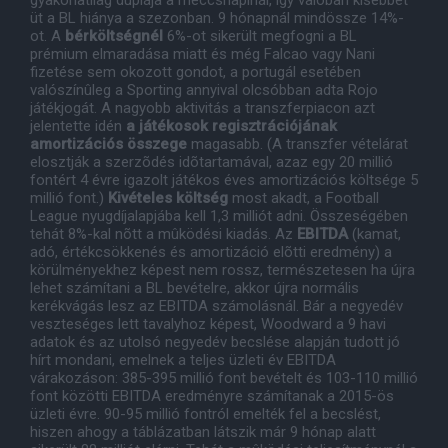
gyakorlatilag duplája a meccsnapinál, így valóban kisebbet
üt a BL hiánya a szezonban. 9 hónapnál mindössze 14%-
ot. A
bérköltségnél
6%-ot sikerült megfogni a BL
prémium elmaradása miatt és még Falcao vagy Nani
fizetése sem okozott gondot, a portugál esetében
valószínûleg a Sporting annyival olcsóbban adta Rojo
játékjogát. A nagyobb aktivitás a transzferpiacon azt
jelentette idén
a játékosok regisztrációjának
amortizációs összege
magasabb. (A transzfer vételárat
elosztják a szerzõdés idõtartamával, azaz egy 20 millió
fontért 4 évre igazolt játékos éves amortizációs költsége 5
millió font.)
Kivételes költség
most akadt, a Football
League nyugdíjalapjába kell 1,3 milliót adni. Összeségében
tehát 8%-kal nõtt a mûködési kiadás. Az
EBITDA
(kamat,
adó, értékcsökkenés és amortizáció elõtti eredmény) a
körülményekhez képest nem rossz, természetesen ha újra
lehet számítani a BL bevételre, akkor újra normális
kerékvágás lesz az EBITDA számolásnál. Bár a negyedév
veszteséges lett tavalyhoz képest, Woodward a 9 havi
adatok és az utolsó negyedév becslése alapján tudott jó
hírt mondani, emelnek a teljes üzleti év EBITDA
várakozáson: 385-395 millió font bevételt és 103-110 millió
font közötti EBITDA eredményre számítanak a 2015-ös
üzleti évre. 90-95 millió fontról emelték fel a becslést,
hiszen ahogy a táblázatban látszik már 9 hónap alatt