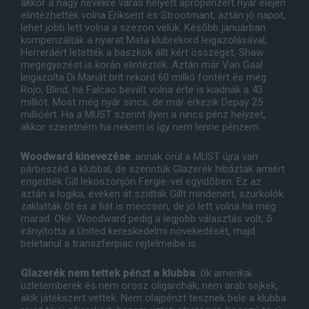
akkor a nagy nevekre várás helyett aprópénzért nyár elején
elintézhették volna Eriksent és Strootmant, aztán jó napot,
lehet jobb lett volna a szezon velük. Késõbb januárban
kompenzálták a nyarat Mata klubrekord leigazolásával,
Herreráért letették a baszkok állt kért összeget, Shaw
megegyezést is korán elintézték. Aztán már Van Gaal
leigazolta Di Mariát brit rekord 60 millió fontért és még
Rojo, Blind, ha Falcao bevált volna érte is kiadnák a 43
milliót. Most még nyár sincs, de már érkezik Depay 25
millióért. Ha a MUST szerint ilyen a nincs pénz helyzet,
akkor szeretném ha nekem is így nem lenne pénzem.
Woodward kinevezése
: annak örül a MUST újra van
párbeszéd a klubbal, de szerintük Glazerék hibáztak amiért
engedték Gill leköszönjön Fergie-vel egyidõben. Ez az
aztán a logika, éveken át szidták Gillt mindenért, szurkolók
zaklatták õt és a fiát is meccsen, de jó lett volna ha még
marad. Oké. Woodward pedig a legjobb választás volt, õ
irányította a United kereskedelmi növekedését, majd
beletanul a transzferpiac rejtelmeibe is.
Glazerék nem tettek pénzt a klubba
: õk amerikai
üzletemberek és nem orosz oligarchák, nem arab sejkek,
akik játékszert vettek. Nem olajpénzt tesznek bele a klubba