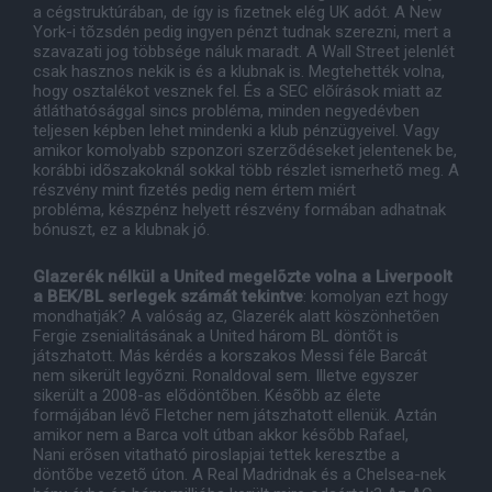
a cégstruktúrában, de így is fizetnek elég UK adót. A New
York-i tõzsdén pedig ingyen pénzt tudnak szerezni, mert a
szavazati jog többsége náluk maradt. A Wall Street jelenlét
csak hasznos nekik is és a klubnak is. Megtehették volna,
hogy osztalékot vesznek fel. És a SEC elõírások miatt az
átláthatósággal sincs probléma, minden negyedévben
teljesen képben lehet mindenki a klub pénzügyeivel. Vagy
amikor komolyabb szponzori szerzõdéseket jelentenek be,
korábbi idõszakoknál sokkal több részlet ismerhetõ meg. A
részvény mint fizetés pedig nem értem miért
probléma, készpénz helyett részvény formában adhatnak
bónuszt, ez a klubnak jó.
Glazerék nélkül a United megelõzte volna a Liverpoolt
a BEK/BL serlegek számát tekintve
: komolyan ezt hogy
mondhatják? A valóság az, Glazerék alatt köszönhetõen
Fergie zsenialitásának a United három BL döntõt is
játszhatott. Más kérdés a korszakos Messi féle Barcát
nem sikerült legyõzni. Ronaldoval sem. Illetve egyszer
sikerült a 2008-as elõdöntõben. Késõbb az élete
formájában lévõ Fletcher nem játszhatott ellenük. Aztán
amikor nem a Barca volt útban akkor késõbb Rafael,
Nani erõsen vitatható piroslapjai tettek keresztbe a
döntõbe vezetõ úton. A Real Madridnak és a Chelsea-nek