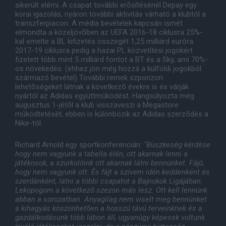
sikerült elérni. A csapat további erõsítésénél Depay egy
korai igazolás, nyáron további aktivitás várható a klubtól a
transzferpiacon. A média bevételek kapcsán ismét
elmondta a közeljövõben az UEFA 2016-18 ciklusra 25%-
kal emelte a BL kifizetés összegét 1,25 milliárd euróra.
2017-19 ciklusra pedig a hazai PL közvetítési jogokért
fizetett több mint 5 milliárd fontot a BT és a Sky, ami 70%-
os növekedés. (ehhez jön még hozzá a külföldi jogokból
származó bevétel) További remek szponzori
lehetõségeket látnak a következõ évekre is és várják
nyártól az Adidas együttmûködést. Hangsúlyozta még
augusztus 1-jétõl a klub visszaveszi a Megastore
mûködtetését, ebben is különbözik az Adidas szerzõdés a
Nike-tól.
Richard Arnold egy sportkonferencián:
"Büszkeség kérdése
hogy nem vagyunk a tabella élén, ott akarnak lenni a
játékosok, a szurkolóink ott akarnak látni bennünket. Fájó,
hogy nem vagyunk ott. És fájt a szívem idén keddenként és
szerdánként, látni a többi csapatot a Bajnokok Ligájában.
Lekopogom a következõ szezon más lesz. Ott kell lennünk
abban a sorozatban. Anyagilag nem viselt meg bennünket
a kihagyás köszönhetõen a hosszú távú terveinknek és a
gazdálkodásunk több lábon áll, ugyanúgy képesek voltunk