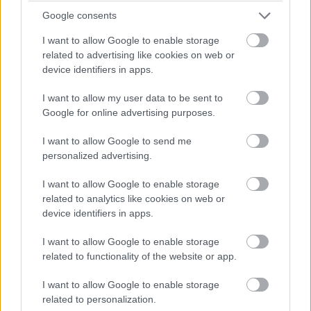
most hogy a Financial Fair Play némileg korlátozza a sugar
Google consents
daddy klubokat, már a United az elsõ.
I want to allow Google to enable storage
related to advertising like cookies on web or
device identifiers in apps.
I want to allow my user data to be sent to
Google for online advertising purposes.
I want to allow Google to send me
personalized advertising.
I want to allow Google to enable storage
related to analytics like cookies on web or
device identifiers in apps.
Ronaldo bevétel
: a MUST szerint ezt is lenyúlták Glazerék
I want to allow Google to enable storage
és nem engedték visszaforgatni. Szintén hülyeség. Joel
related to functionality of the website or app.
Glazer 2009 nyarán még külön elrepült Chicagoba elintézni
az Aon elõre fizesse a szponzoráció jelentõs részét, ha
Fergie a tervezett igazolásokon kívül a Ronaldo összeget
I want to allow Google to enable storage
is elköltené pl. Ribéry-re. Viszont Fergie nem így tett, beérte
related to personalization.
Valenciával és a csapat továbbra is versenyben volt a