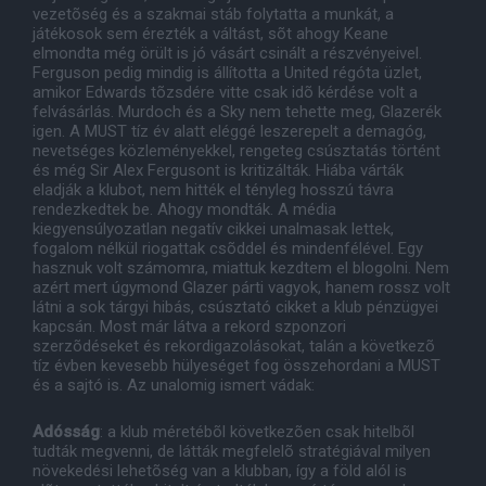
vezetõség és a szakmai stáb folytatta a munkát, a
játékosok sem érezték a váltást, sõt ahogy Keane
elmondta még örült is jó vásárt csinált a részvényeivel.
Ferguson pedig mindig is állította a United régóta üzlet,
amikor Edwards tõzsdére vitte csak idõ kérdése volt a
felvásárlás. Murdoch és a Sky nem tehette meg, Glazerék
igen. A MUST tíz év alatt eléggé leszerepelt a demagóg,
nevetséges közleményekkel, rengeteg csúsztatás történt
és még Sir Alex Fergusont is kritizálták. Hiába várták
eladják a klubot, nem hitték el tényleg hosszú távra
rendezkedtek be. Ahogy mondták. A média
kiegyensúlyozatlan negatív cikkei unalmasak lettek,
fogalom nélkül riogattak csõddel és mindenfélével. Egy
hasznuk volt számomra, miattuk kezdtem el blogolni. Nem
azért mert úgymond Glazer párti vagyok, hanem rossz volt
látni a sok tárgyi hibás, csúsztató cikket a klub pénzügyei
kapcsán. Most már látva a rekord szponzori
szerzõdéseket és rekordigazolásokat, talán a következõ
tíz évben kevesebb hülyeséget fog összehordani a MUST
és a sajtó is. Az unalomig ismert vádak:
Adósság
: a klub méretébõl következõen csak hitelbõl
tudták megvenni, de látták megfelelõ stratégiával milyen
növekedési lehetõség van a klubban, így a föld alól is