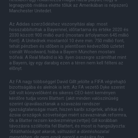
legnagyobb riválisa elvitte tõlük az Amerikában is népszerû
Manchester Unitedet.
Az Adidas szerzõdéshez viszonyítási alap: most
hosszabbítottak a Bayernnel, idõtartama és értéke 2020 és
2030 között 900 millió euró (mostani árfolyamon 645 millió
font). A Unitednek mostantól 10 évre min. 750 millió font,
tehát pénzben és idõben is jelentõsen kedvezõbb üzletet
csinált Woodward, hiába a Bayern München mostani
trófeái. A Real Madrid is kb. ilyen összegre számíthat mint
a Bayern, így egy darabig ezen a téren nem kell félteni az
elõnyt.
Az FA nagy többséggel David Gillt jelölte a FIFA végrehajtó
bizottságába és alelnök is lett. Az FA vezetõ Dyke szerint
Gill volt könyvelõként és sikeres CEO-ként keményen
kérdõre tudja vonni Blattert. (akit minden valószínûség
szerint újraválasztanak a szavazási rendszer
igazságtalanságai miatt, hiszen karibi szigetek, afrikai és
ázsiai országok szövetségei miért szavaznának reformra,
õk a Blatter rezsim kedvezményezettjei) Gill korábban
távozásra szólította fel Blattert, és most is hangsúlyozta:
"Átláthatóságot akarok, változást a döntéshozatal
menetében, de nem egyik napról a másikra fog