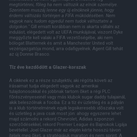
megtörténni, fõleg ha nem változik az elnök személye.
Szerintem muszáj lenne egy új elnöknek jönnie, hogy
érdemi változás történjen a FIFA mûködésében. Nem
vagyok naiv, tudom egyedül nem tudok változtatni a
dolgokon."
Gill emiatt korábban nem is akarta vállalni az
indulást, elégedett volt az UEFA munkájával, viszont Dyke
meggyõzte kell valaki a FIFA vezetõségébe, aki nem
bólogat Blatternek és amit a Manchester United volt
vezérigazgatója mond, arra odafigyelnek. Agent Gill tehát
az új Donnie Brasco.
Tíz éve kezdõdött a Glazer-korszak
A cikknek ez a része szubjektív, aki régóta követi az
írásaimat tudja elégedett vagyok az amerikai
tulajdonosokkal és jobbnak tartom õket a régi PLC
fõrészvényeseinél vagy más klubok sugar daddy tulajainál,
akik beleszólnak a fociba. Ez a tíz év üzletileg és a pályán
is a klub történelmének egyik legsikeresebb idõszaka volt
és üzletileg a java csak most jön: ahogy egyszerre lehet
majd számolni a rekord Chevrolet, Adidas szponzori
szerzõdésekkel, rekord Premier League és Bajnokok Ligája
bevétellel. Joel Glazer már az elején kérte hosszú távon
ítéljék meg õket, a stratégiájuk maraton és nem sprint. A