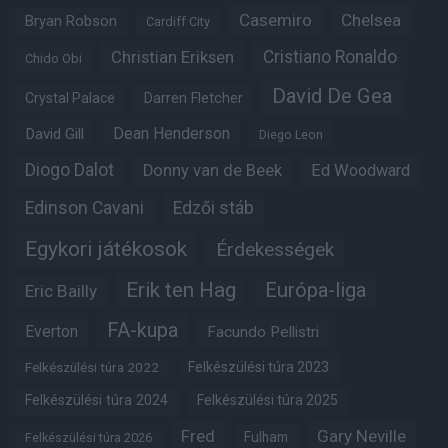
Casemiro
Chelsea
Bryan Robson
Cardiff City
Christian Eriksen
Cristiano Ronaldo
Chido Obi
David De Gea
Crystal Palace
Darren Fletcher
Dean Henderson
David Gill
Diego Leon
Diogo Dalot
Donny van de Beek
Ed Woodward
Edinson Cavani
Edzői stáb
Egykori játékosok
Érdekességek
Erik ten Hag
Európa-liga
Eric Bailly
FA-kupa
Everton
Facundo Pellistri
Felkészülési túra 2022
Felkészülési túra 2023
Felkészülési túra 2024
Felkészülési túra 2025
Fred
Gary Neville
Fulham
Felkészülési túra 2026