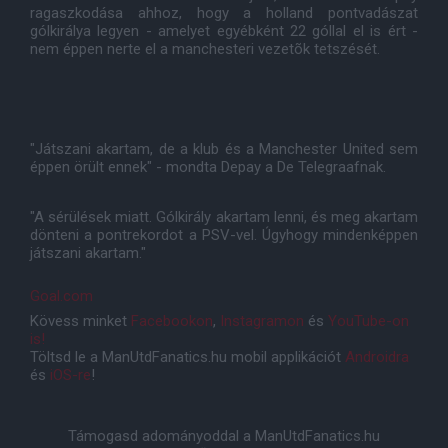
ragaszkodása ahhoz, hogy a holland pontvadászat
gólkirálya legyen - amelyet egyébként 22 góllal el is ért -
nem éppen nerte el a manchesteri vezetõk tetszését.
"Játszani akartam, de a klub és a Manchester United sem
éppen örült ennek" - mondta Depay a De Telegraafnak.
"A sérülések miatt. Gólkirály akartam lenni, és meg akartam
dönteni a pontrekordot a PSV-vel. Úgyhogy mindenképpen
játszani akartam."
Goal.com
Kövess minket
Facebookon
,
Instagramon
és
YouTube-on
is!
Töltsd le a ManUtdFanatics.hu mobil applikációt
Androidra
és
iOS-re
!
Támogasd adományoddal a ManUtdFanatics.hu