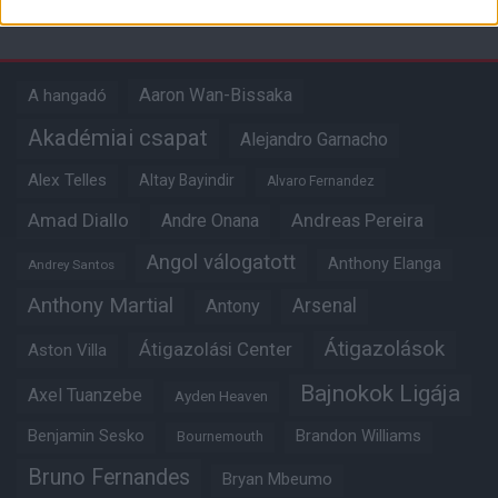
Címkék
Aaron Wan-Bissaka
A hangadó
Akadémiai csapat
Alejandro Garnacho
Alex Telles
Altay Bayindir
Alvaro Fernandez
Amad Diallo
Andre Onana
Andreas Pereira
Angol válogatott
Anthony Elanga
Andrey Santos
Anthony Martial
Arsenal
Antony
Átigazolások
Átigazolási Center
Aston Villa
Bajnokok Ligája
Axel Tuanzebe
Ayden Heaven
Benjamin Sesko
Brandon Williams
Bournemouth
Bruno Fernandes
Bryan Mbeumo