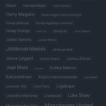
Glazer
Hannibal Mejbri
Harry Amass
Harry Maguire
Híres magyar Vörös Ördögök
Hónap játékosa
Hónap legjobbja szavazás
Hónap Ördöge
Ifjúsági BL
Hull City
Jack Butland
Jadon Sancho
Jason Wilcox
Játékosértékelés
Játékosprofilok
Jesse Lingard
Jonny Evans
Joshua Zirkzee
Juan Mata
Kobbie Mainoo
Karl Darlow
Kölcsönlesen
Közös meccsnézések
Lee Grant
Ligakupa
Leny Yoro
Leicester City
Luke Shaw
Lisandro Martinez
Liverpool
Manchester United
Manchester City