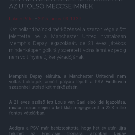
AZ UTOLSÓ MECCSEIMNEK
Lakner Péter
•
2015. június. 03. 10:29
Két holland bajnoki mérkõzéssel a szezon vége elõtt
jelentette be a Manchester United hivatalosan
Memphis Depay leigazolását, de 21 éves játékos
mindenképpen gólkirály szeretett volna lenni, ez pedig
nem volt ínyére új kenyéradójának.
Memphis Depay elárulta, a Manchester Unitednél nem
voltak boldogok, amiért pályára lépett a PSV Eindhoven
szezonbeli utolsó két mérkõzésén.
A 21 éves szélsõ lett Louis van Gaal elsõ idei igazolása,
miután május elején a két klub megegyezett a 22.3 millió
fontos vételárban.
Addigra a PSV már bebiztosította, hogy hét év után újra
felülhet az Eredivisie trónjára, azonban Depay