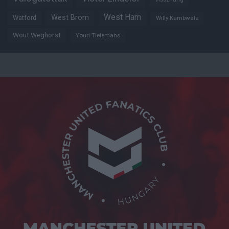
West Ham
West Brom
Watford
Willy Kambwala
Wout Weghorst
Youri Tielemans