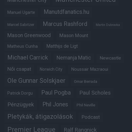
Manutdfanatics.hu
Manuel Ugarte
Marcus Rashford
Marcel Sabitzer
Martin Dubravka
Mason Greenwood
Mason Mount
Matheus Cunha
Matthijs de Ligt
Michael Carrick
Nemanja Matic
Newcastle
Női csapat
Noussair Mazraoui
Norwich City
Ole Gunnar Solskjaer
Omar Berrada
Paul Pogba
Paul Scholes
Patrick Dorgu
Phil Jones
Pénzügyek
Phil Neville
Pletykák, átigazolások
Podcast
Premier League
Ralf Rangnick