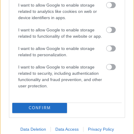
I want to allow Google to enable storage
related to analytics like cookies on web or
ELŐZŐ MÉRKŐZÉSEK
device identifiers in apps.
I want to allow Google to enable storage
Támogatás
related to functionality of the website or app.
I want to allow Google to enable storage
Támogasd adományoddal
related to personalization.
a ManUtdFanatics.hu működését!
I want to allow Google to enable storage
related to security, including authentication
functionality and fraud prevention, and other
user protection.
Kapcsolódó hírek
CONFIRM
Data Deletion
Data Access
Privacy Policy