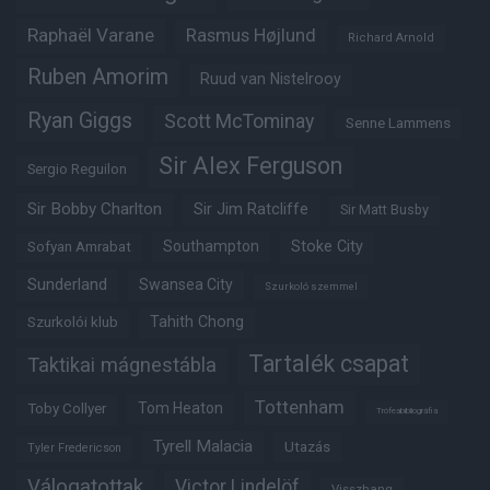
Raphaël Varane
Rasmus Højlund
Richard Arnold
Ruben Amorim
Ruud van Nistelrooy
Ryan Giggs
Scott McTominay
Senne Lammens
Sir Alex Ferguson
Sergio Reguilon
Sir Bobby Charlton
Sir Jim Ratcliffe
Sir Matt Busby
Southampton
Stoke City
Sofyan Amrabat
Sunderland
Swansea City
Szurkoló szemmel
Tahith Chong
Szurkolói klub
Tartalék csapat
Taktikai mágnestábla
Tottenham
Tom Heaton
Toby Collyer
Trófeabibliográfia
Tyrell Malacia
Utazás
Tyler Fredericson
Válogatottak
Victor Lindelöf
Visszhang