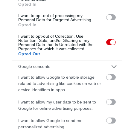
Opted In
I want to opt-out of processing my
Personal Data for Targeted Advertising.
Opted In
Meccs Center
I want to opt-out of Collection, Use,
Retention, Sale, and/or Sharing of my
Personal Data that Is Unrelated with the
Purposes for which it was collected.
Opted Out
Paris Saint-Germain
vs
Google consents
Manchester United
I want to allow Google to enable storage
Felkészülési szezon 4. mérkőzés
related to advertising like cookies on web or
Nya Ullevi, Göteborg
device identifiers in apps.
2026-08-08 17:00
I want to allow my user data to be sent to
2 nap 1 óra 27 perc 9 másodperc
Google for online advertising purposes.
I want to allow Google to send me
Leeds United
vs
Manchester United
2026-08-12 20:30
personalized advertising.
AC Milan
vs
Manchester United
2026-08-15 18:00