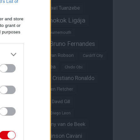
B’s List of
Átigazolások
Axel Tuanzebe
er and store
Bajnokok Ligája
Ayden Heaven
to grant or
ed purposes
Benjamin Sesko
Bournemouth
Bruno Fernandes
Brandon Williams
Bryan Mbeumo
Bryan Robson
Cardiff City
Casemiro
Chelsea
Chido Obi
Christian Eriksen
Cristiano Ronaldo
Crystal Palace
Darren Fletcher
David De Gea
David Gill
Dean Henderson
Diego Leon
Diogo Dalot
Donny van de Beek
Edinson Cavani
Ed Woodward