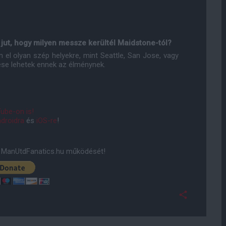
jut, hogy milyen messze kerültél Maidstone-tól?
el olyan szép helyekre, mint Seattle, San Jose, vagy
ese lehetek ennek az élménynek.
ube-on is!
droidra
és
iOS-re
!
ManUtdFanatics.hu működését!