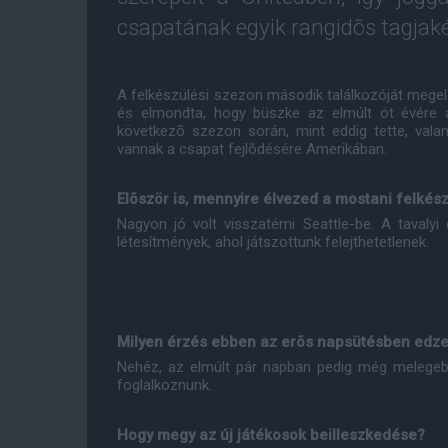
csapatának egyik rangidõs tagjaké
A felkészülési szezon második találkozóját megel
és elmondta, hogy büszke az elmúlt öt évére a
következõ szezon során, mint eddig tette, valam
vannak a csapat fejlõdésére Amerikában.
Elõször is, mennyire élvezed a mostani felké
Nagyon jó volt visszatérni Seattle-be. A tavaly
létesítmények, ahol játszottunk felejthetetlenek.
Milyen érzés ebben az erõs napsütésben edze
Nehéz, az elmúlt pár napban pedig még melegebb
foglalkoznunk.
Hogy megy az új játékosok beilleszkedése?