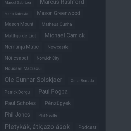
Marcus Rashford
Marcel Sabitzer
Mason Greenwood
Martin Dubravka
Mason Mount
Matheus Cunha
Michael Carrick
Matthijs de Ligt
Nemanja Matic
Newcastle
Női csapat
Norwich City
Noussair Mazraoui
Ole Gunnar Solskjaer
Omar Berrada
Paul Pogba
Patrick Dorgu
Paul Scholes
Pénzügyek
Phil Jones
Phil Neville
Pletykák, átigazolások
Podcast