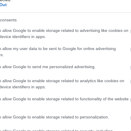
Out
eddel és a válogatottal is. Ínyedre van ez?
consents
nd klub, mind pedig válogatott szinten. És a Unitednek
magasabbra jutni. A túra késõbbi szakaszában még
o allow Google to enable storage related to advertising like cookies on
etõen tovább tudunk fejlõdni. Furcsán hangzik, de jó
evice identifiers in apps.
ályáznak.
o allow my user data to be sent to Google for online advertising
mióta csatlakoztál a Unitedhez?
s.
g nagyon fiatal voltam, de vannak fiatalabbak is.
ell. Teher alatt kel bizonyítanod, mert a csapat mindig
to allow Google to send me personalized advertising.
tam és fejlõdtem az elmúlt években.
o allow Google to enable storage related to analytics like cookies on
evice identifiers in apps.
o allow Google to enable storage related to functionality of the website
o allow Google to enable storage related to personalization.
o allow Google to enable storage related to security, including