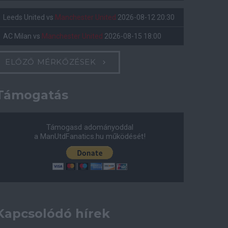
Leeds United
vs
Manchester United
2026-08-12 20:30
AC Milan
vs
Manchester United
2026-08-15 18:00
ELŐZŐ MÉRKŐZÉSEK
Támogatás
Támogasd adományoddal
a ManUtdFanatics.hu működését!
Kapcsolódó hírek