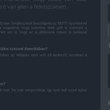
nt van jelen a felkészülésen.
õzõen Smalling leült beszélgetni az MUTV riporterével
 csapatnál, hogy szeretne több gólt is szerezni a
int azt is, hogy az új játékosok milyen jó hatással
szülési szezont Amerikában?
i évben az idõjárás nem volt túl kedvezõ, azonban a
ni?
 volt. De már megszoktuk, így nem kell ezzel külön