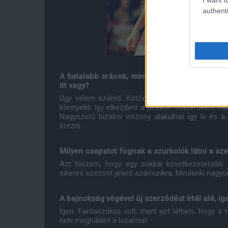
authenti
A fiatalabb srácok, mint Paddy vagy Tyler ját
itt vagy?
Úgy vélem számít. Kötõdünk egymáshoz mióta f
könnyebb így elkezdeni a játékot. Tolóerõként hat
Nagyszerû bizalmi viszony alakulhat így ki és 
érezni.
Milyen csapatot fognak a szurkolók látni a s
Azt hiszem, hogy egy sokkal következetesebb cs
sikeres szezont jelent számunkra. Mindenki nagyo
A bajnokság végével új szerzõdést írtál alá, ig
Igen. Fantasztikus volt, mert azt láttam, hogy 
neki meghálálni a bizalmat.