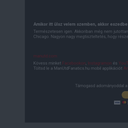
Amikor itt ülsz velem szemben, akkor eszedbe 
Természetesen igen. Akkoriban még nem jutottam 
Chicago. Nagyon nagy megtiszteltetés, hogy rész
manutd.com
Kövess minket
Facebookon
,
Instagramon
és
YouT
Töltsd le a ManUtdFanatics.hu mobil applikációt
An
Támogasd adományoddal a 