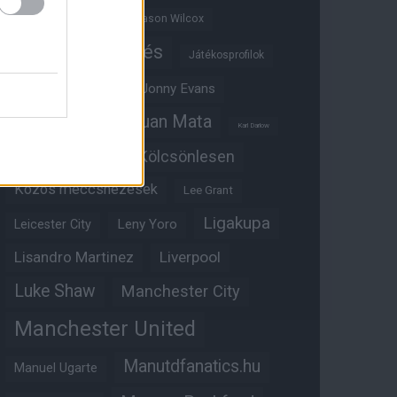
Jadon Sancho
Jason Wilcox
Játékosértékelés
Játékosprofilok
Jesse Lingard
Jonny Evans
Juan Mata
Joshua Zirkzee
Karl Darlow
Kölcsönlesen
Kobbie Mainoo
Közös meccsnézések
Lee Grant
Ligakupa
Leny Yoro
Leicester City
Lisandro Martinez
Liverpool
Luke Shaw
Manchester City
Manchester United
Manutdfanatics.hu
Manuel Ugarte