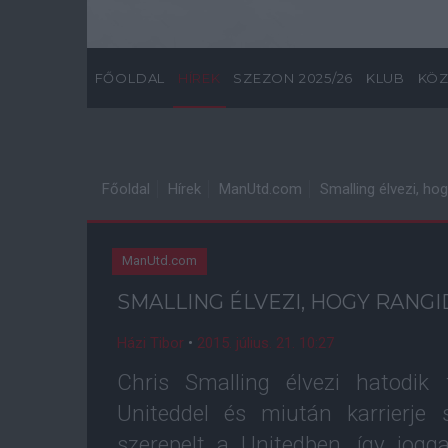
FŐOLDAL
HÍREK
SZEZON 2025/26
KLUB
KÖZ
Főoldal
Hírek
ManUtd.com
Smalling élvezi, ho
ManUtd.com
SMALLING ÉLVEZI, HOGY RANG
Házi Tibor
•
2015. július. 21. 10:27
Chris Smalling élvezi hatodik 
Uniteddel és miután karrierje
szerepelt a Unitedben, így jog