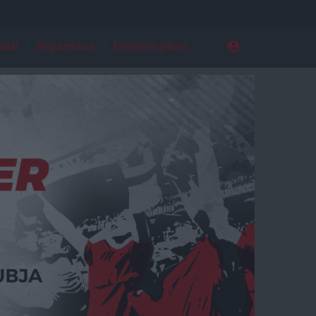
ldal
Regisztráció
Elfelejtett jelszó