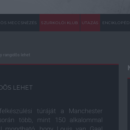
ÖS MECCSNÉZÉS
SZURKOLÓI KLUB
UTAZÁS
ENCIKLOPÉD
gy rangidõs lehet
IDÕS LEHET
felkészülési túráját a Manchester
 során több, mint 150 alkalommal
gal mondható, hogy Louis van Gaal