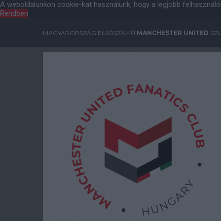
A weboldalunkon cookie-kat használunk, hogy a legjobb felhasználó
Rendben
MAGYARORSZÁG ELSŐSZÁMÚ
MANCHESTER UNITED
SZU