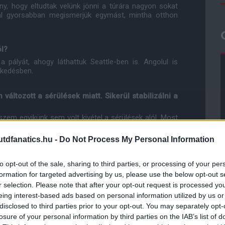
y, hogy eltudtak velünk jönni a túrára nagyon sokat
kkal gyorsabban megismerjük egymást, mintha otthon
l?
a pályát, ahogy láthattuk Seattle-ben is. Angolul is
zkedésben.
áltozott a sérülések miatt. Sikerül stabilizálni a
szem egyikünk sem volt kivétel a sérülések alól. Most
méljük a sérülések is elkerülnek minket, ami egy erõs
at számára.
dfanatics.hu -
Do Not Process My Personal Information
Változtatott ez valamit a játékodon?
to opt-out of the sale, sharing to third parties, or processing of your per
ról a védelemben a terv ugyan az, az utasítások is
formation for targeted advertising by us, please use the below opt-out s
mindenki végzi a dolgát. Úgy érzem, hogy egész jól
r selection. Please note that after your opt-out request is processed y
Mindenki tette a dolgát, ezért nem viselt meg minket
eing interest-based ads based on personal information utilized by us or
disclosed to third parties prior to your opt-out. You may separately opt-
losure of your personal information by third parties on the IAB’s list of