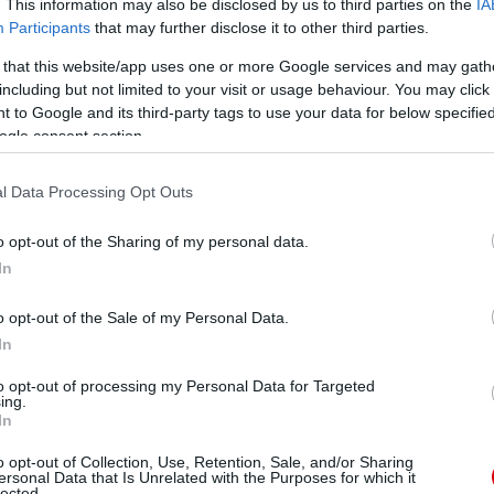
t, mikor te és Phil voltatok a védelem tengelyében.
. This information may also be disclosed by us to third parties on the
IA
Participants
that may further disclose it to other third parties.
ban az, hogy jól érezzük magunkat a társunkkal. Nem
 that this website/app uses one or more Google services and may gath
ében mi történik. Így mindannyiunknak szüksége van
ni.
including but not limited to your visit or usage behaviour. You may click 
 to Google and its third-party tags to use your data for below specifi
ogle consent section.
 Te is megkaptad a kapitányi karszalagot. Büszke
 már hamarabb is elérhettem volna ezt a számot. A
l Data Processing Opt Outs
 most nagyon élvezem a felkészülési túrát. Nagyszerû
o opt-out of the Sharing of my personal data.
In
 Örülsz nekik?
szereznek gólokat. Ez egy kicsit nagyobb nyomást is
o opt-out of the Sale of my Personal Data.
ögletek és egyéb olyan helyzetek, amikor a védõk is
In
ményen fogok dolgozni azért, hogy az elõttünk álló
to opt-out of processing my Personal Data for Targeted
ing.
In
kat a gólszerzésben?
 játékosunk talált be és az a célunk, hogy ez továbbra
o opt-out of Collection, Use, Retention, Sale, and/or Sharing
llni a gólgyártásba, akkor az természetesen segítség a
ersonal Data that Is Unrelated with the Purposes for which it
lected.