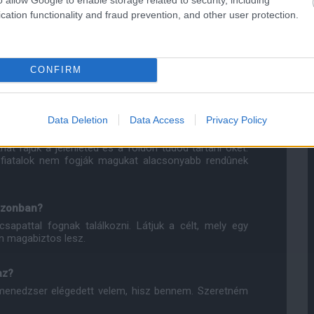
cation functionality and fraud prevention, and other user protection.
CONFIRM
ékára szerinted hatással vagy? Számít nekik, hogy
Data Deletion
Data Access
Privacy Policy
elkerültek az elsõ csapathoz. Mindannyiuk számára
hat rájuk a jelenléted és a földön tudod tartani õket.
a fiatalok nem fogják magukat alacsonyabb rendûnek
zezonban?
apattal fognak találkozni. Látjuk a célt, mely egy
n magabiztos lesz.
az?
a menedzser elégedett velem, hisz bennem. Szeretném