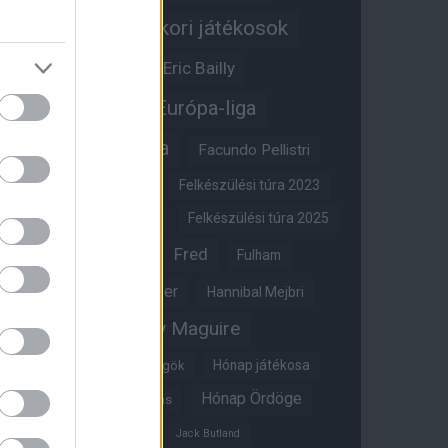
Egykori játékosok
Edzői stáb
Érdekességek
Eric Bailly
Erik ten Hag
Európa-liga
FA-kupa
Everton
Facundo Pellistri
Felkészülési túra 2022
Felkészülési túra 2023
Felkészülési túra 2024
Felkészülési túra 2025
Fred
Fulham
Felkészülési túra 2026
Gary Neville
Glazer
Hannibal Mejbri
Harry Maguire
Harry Amass
Hónap játékosa
Híres magyar Vörös Ördögök
Hónap Ördöge
Hónap legjobbja szavazás
Ifjúsági BL
Hull City
Jack Butland