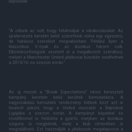
képviselik."
"A célunk az volt, hogy felülmúljuk a várakozásokat. Az
újratervezés keretén belül szerettünk volna egy egyszerû,
de hatásos szerelést megvalósítani. Például ilyen a
klasszikus V-nyak és az ikonikus három csík.
Elkötelezettségünk vezetett el a megalkotott szériához,
melyet a Manchester United játékosai büszkén viselhetnek
a 2015/16-os szezon során."
Az új mezek a "Break Expectations" névre keresztelt
kampány keretein belül kerültek bemutatásra. A
nagyszabású bemutató rendezvény többek közt azt is
hivatott jelezni, hogy a United visszatér a Bajnokok
Ligájába a szezon során. A kampányt képekkel és
rövidfilmmel is feldobta a gyártó, melyben az ikonikus
szigony is megjelenik, mely a klub címerében is
megtalálható. Ezt használják a játékosok megalapozva a