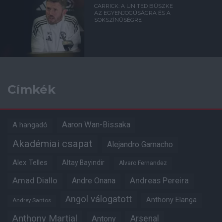
CARRICK: A UNITED BÜSZKE
AZ EGYENJOGÚSÁGRA ÉS A
SOKSZÍNŰSÉGRE
Címkék
Aaron Wan-Bissaka
A hangadó
Akadémiai csapat
Alejandro Garnacho
Alex Telles
Altay Bayindir
Alvaro Fernandez
Amad Diallo
Andre Onana
Andreas Pereira
Angol válogatott
Anthony Elanga
Andrey Santos
Anthony Martial
Arsenal
Antony