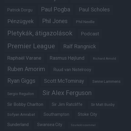
Paul Pogba
Paul Scholes
Patrick Dorgu
Phil Jones
Pénzügyek
Phil Neville
Pletykák, átigazolások
Podcast
Premier League
Ralf Rangnick
Raphaël Varane
Rasmus Højlund
Richard Arnold
Ruben Amorim
Ruud van Nistelrooy
Ryan Giggs
Scott McTominay
Senne Lammens
Sir Alex Ferguson
Sergio Reguilon
Sir Bobby Charlton
Sir Jim Ratcliffe
Sir Matt Busby
Southampton
Stoke City
Sofyan Amrabat
Sunderland
Swansea City
Szurkoló szemmel