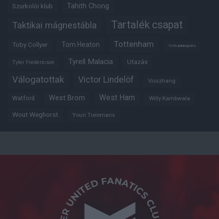
Tahith Chong
Szurkolói klub
Tartalék csapat
Taktikai mágnestábla
Tottenham
Tom Heaton
Toby Collyer
Trófeabibliográfia
Tyrell Malacia
Utazás
Tyler Fredericson
Válogatottak
Victor Lindelöf
Visszhang
West Ham
West Brom
Watford
Willy Kambwala
Wout Weghorst
Youri Tielemans