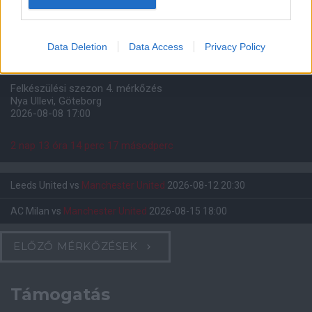
Paris Saint-Germain
vs
Data Deletion
Data Access
Privacy Policy
Manchester United
Felkészülési szezon 4. mérkőzés
Nya Ullevi, Göteborg
2026-08-08 17:00
2 nap 13 óra 14 perc 17 másodperc
Leeds United
vs
Manchester United
2026-08-12 20:30
AC Milan
vs
Manchester United
2026-08-15 18:00
ELŐZŐ MÉRKŐZÉSEK
Támogatás