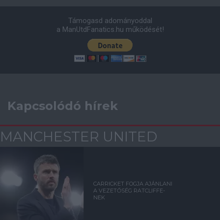
Támogasd adományoddal
a ManUtdFanatics.hu működését!
Kapcsolódó hírek
MANCHESTER UNITED
CARRICKET FOGJA AJÁNLANI
A VEZETŐSÉG RATCLIFFE-
NEK