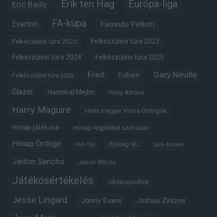
Erik ten Hag
Európa-liga
Eric Bailly
FA-kupa
Everton
Facundo Pellistri
Felkészülési túra 2022
Felkészülési túra 2023
Felkészülési túra 2024
Felkészülési túra 2025
Fred
Gary Neville
Fulham
Felkészülési túra 2026
Glazer
Hannibal Mejbri
Harry Amass
Harry Maguire
Híres magyar Vörös Ördögök
Hónap játékosa
Hónap legjobbja szavazás
Hónap Ördöge
Ifjúsági BL
Hull City
Jack Butland
Jadon Sancho
Jason Wilcox
Játékosértékelés
Játékosprofilok
Jesse Lingard
Jonny Evans
Joshua Zirkzee