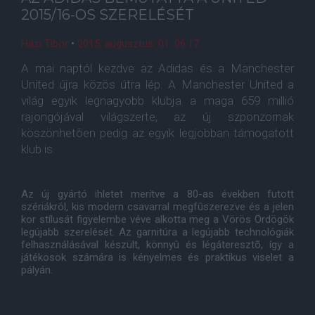
2015/16-OS SZERELÉSÉT
Házi Tibor
•
2015. augusztus. 01. 06:17
A mai naptól kezdve az Adidas és a Manchester
United újra közös útra lép. A Manchester United a
világ egyik legnagyobb klubja a maga 659 millió
rajongójával világszerte, az új szponzornak
köszönhetõen pedig az egyik legjobban támogatott
klub is.
Az új gyártó ihletet merítve a 80-as években futott
szériákról, kis modern csavarral megfûszerezve és a jelen
kor stílusát figyelembe véve alkotta meg a Vörös Ördögök
legújabb szerelését. Az garnitúra a legújabb technológiák
felhasználásával készült, könnyû és légáteresztõ, így a
játékosok számára is kényelmes és praktikus viselet a
pályán.