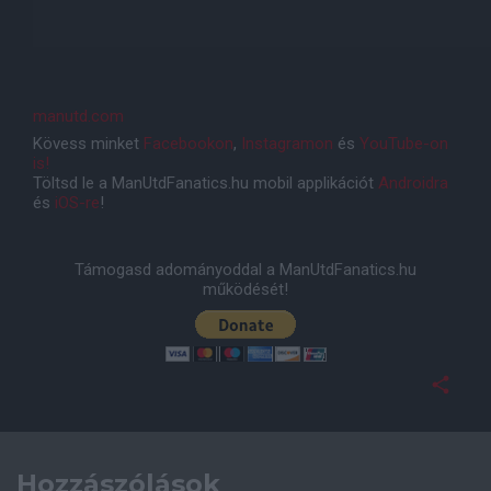
manutd.com
Kövess minket
Facebookon
,
Instagramon
és
YouTube-on
is!
Töltsd le a ManUtdFanatics.hu mobil applikációt
Androidra
és
iOS-re
!
Támogasd adományoddal a ManUtdFanatics.hu
működését!
Hozzászólások