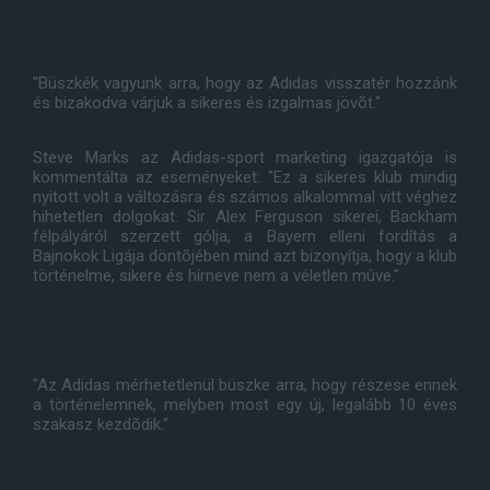
"Büszkék vagyunk arra, hogy az Adidas visszatér hozzánk
és bizakodva várjuk a sikeres és izgalmas jövõt."
Steve Marks az Adidas-sport marketing igazgatója is
kommentálta az eseményeket: "Ez a sikeres klub mindig
nyitott volt a változásra és számos alkalommal vitt véghez
hihetetlen dolgokat. Sir Alex Ferguson sikerei, Backham
félpályáról szerzett gólja, a Bayern elleni fordítás a
Bajnokok Ligája döntõjében mind azt bizonyítja, hogy a klub
történelme, sikere és hírneve nem a véletlen mûve."
"Az Adidas mérhetetlenül büszke arra, hogy részese ennek
a történelemnek, melyben most egy új, legalább 10 éves
szakasz kezdõdik."