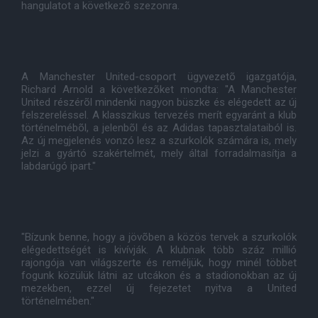
hangulatot a következõ szezonra.
A Manchester United-csoport ügyvezetõ igazgatója,
Richard Arnold a következõket mondta: "A Manchester
United részérõl mindenki nagyon büszke és elégedett az új
felszereléssel. A klasszikus tervezés merít egyaránt a klub
történelmébõl, a jelenbõl és az Adidas tapasztalataiból is.
Az új megjelenés vonzó lesz a szurkolók számára is, mely
jelzi a gyártó szakértelmét, mely által forradalmasítja a
labdarúgó ipart."
"Bízunk benne, hogy a jövõben a közös tervek a szurkolók
elégedettségét is kivívják. A klubnak több száz millió
rajongója van világszerte és reméljük, hogy minél többet
fogunk közülük látni az utcákon és a stadionokban az új
mezekben, ezzel új fejezetet nyitva a United
történelmében."