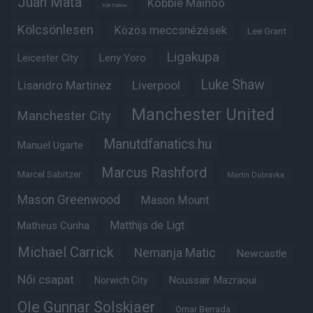
Juan Mata
Kobbie Mainoo
Karl Darlow
Kölcsönlesen
Közös meccsnézések
Lee Grant
Ligakupa
Leny Yoro
Leicester City
Luke Shaw
Lisandro Martinez
Liverpool
Manchester United
Manchester City
Manutdfanatics.hu
Manuel Ugarte
Marcus Rashford
Marcel Sabitzer
Martin Dubravka
Mason Greenwood
Mason Mount
Matheus Cunha
Matthijs de Ligt
Michael Carrick
Nemanja Matic
Newcastle
Női csapat
Noussair Mazraoui
Norwich City
Ole Gunnar Solskjaer
Omar Berrada