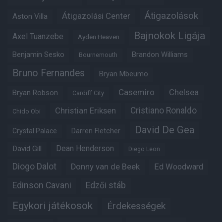
Átigazolások
Átigazolási Center
Aston Villa
Bajnokok Ligája
Axel Tuanzebe
Ayden Heaven
Benjamin Sesko
Brandon Williams
Bournemouth
Bruno Fernandes
Bryan Mbeumo
Casemiro
Chelsea
Bryan Robson
Cardiff City
Christian Eriksen
Cristiano Ronaldo
Chido Obi
David De Gea
Crystal Palace
Darren Fletcher
Dean Henderson
David Gill
Diego Leon
Diogo Dalot
Donny van de Beek
Ed Woodward
Edinson Cavani
Edzői stáb
Egykori játékosok
Érdekességek