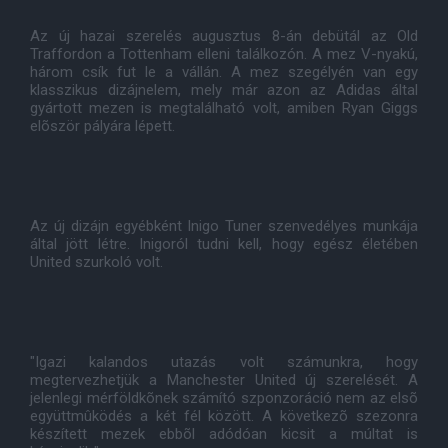
Az új hazai szerelés augusztus 8-án debütál az Old
Traffordon a Tottenham elleni találkozón. A mez V-nyakú,
három csík fut le a vállán. A mez szegélyén van egy
klasszikus dizájnelem, mely már azon az Adidas által
gyártott mezen is megtalálható volt, amiben Ryan Giggs
elõször pályára lépett.
Az új dizájn egyébként Inigo Tuner szenvedélyes munkája
által jött létre. Inigoról tudni kell, hogy egész életében
United szurkoló volt.
"Igazi kalandos utazás volt számunkra, hogy
megtervezhetjük a Manchester United új szerelését. A
jelenlegi mérföldkõnek számító szponzoráció nem az elsõ
együttmûködés a két fél között. A következõ szezonra
készített mezek ebbõl adódóan kicsit a múltat is